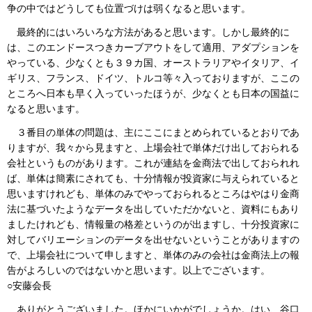
争の中ではどうしても位置づけは弱くなると思います。
最終的にはいろいろな方法があると思います。しかし最終的に
は、このエンドースつきカーブアウトをして適用、アダプションを
やっている、少なくとも３９カ国、オーストラリアやイタリア、イ
ギリス、フランス、ドイツ、トルコ等々入っておりますが、ここの
ところへ日本も早く入っていったほうが、少なくとも日本の国益に
なると思います。
３番目の単体の問題は、主にここにまとめられているとおりであ
りますが、我々から見ますと、上場会社で単体だけ出しておられる
会社というものがあります。これが連結を金商法で出しておられれ
ば、単体は簡素にされても、十分情報が投資家に与えられていると
思いますけれども、単体のみでやっておられるところはやはり金商
法に基づいたようなデータを出していただかないと、資料にもあり
ましたけれども、情報量の格差というのが出ますし、十分投資家に
対してバリエーションのデータを出せないということがありますの
で、上場会社について申しますと、単体のみの会社は金商法上の報
告がよろしいのではないかと思います。以上でございます。
○安藤会長
ありがとうございました。ほかにいかがでしょうか。はい、谷口