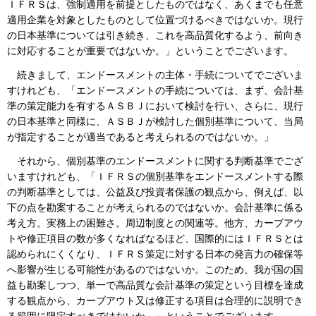
ＩＦＲＳは、強制適用を前提としたものではなく、あくまでも任意
適用企業を対象としたものとして位置づけるべきではないか。現行
の日本基準については引き続き、これを高品質化するよう、前向き
に対応することが重要ではないか。」ということでございます。
続きまして、エンドースメントの主体・手続についてでございま
すけれども、「エンドースメントの手続については、まず、会計基
準の策定能力を有するＡＳＢＪにおいて検討を行い、さらに、現行
の日本基準と同様に、ＡＳＢＪが検討した個別基準について、当局
が指定することが適当であると考えられるのではないか。」
それから、個別基準のエンドースメントに関する判断基準でござ
いますけれども、「ＩＦＲＳの個別基準をエンドースメントする際
の判断基準としては、公益及び投資者保護の観点から、例えば、以
下の点を勘案することが考えられるのではないか。会計基準に係る
考え方。実務上の困難さ。周辺制度との関連等。他方、カーブアウ
トや修正項目の数が多くなればなるほど、国際的にはＩＦＲＳとは
認められにくくなり、ＩＦＲＳ策定に対する日本の発言力の確保等
へ影響が生じる可能性があるのではないか。このため、我が国の国
益も勘案しつつ、単一で高品質な会計基準の策定という目標を達成
する観点から、カーブアウト又は修正する項目は合理的に説明でき