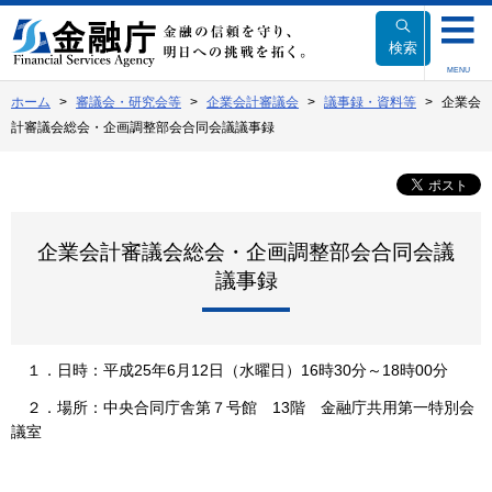
本
文
検索
へ
MENU
移
ホーム
審議会・研究会等
企業会計審議会
議事録・資料等
企業会
動
計審議会総会・企画調整部会合同会議議事録
企業会計審議会総会・企画調整部会合同会議
議事録
１．日時：平成25年6月12日（水曜日）16時30分～18時00分
２．場所：中央合同庁舎第７号館 13階 金融庁共用第一特別会
議室