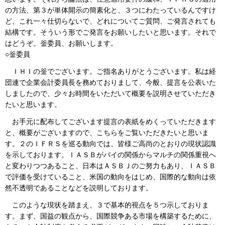
の方法、第３が単体開示の簡素化と、３つにわたっているんですけ
ど、これ一々仕切らないで、どれについてご質問、ご発言されても
結構です。そういう形でご発言をお願いしたいと思います。それで
はどうぞ。釡委員、お願いします。
○釡委員
ＩＨＩの釡でございます。ご指名ありがとうございます。私は経
団連で企業会計委員長を務めておりまして、今般、提言を公表いた
しましたので、少々お時間をいただいて概要を説明させていただき
たいと思います。
お手元に配布してございます提言の表紙をめくっていただきます
と、概要がございますので、こちらをご覧いただきたいと思いま
す。２のＩＦＲＳを巡る動向では、皆様ご高尚のとおりの現状認識
を示しております。ＩＡＳＢがバイの関係からマルチの関係重視へ
と変わりつつあること、日本はＡＳＢＪのご努力もあり、ＩＡＳＢ
で評価を受けていること、米国の動向をはじめ、国際的な動向は依
然不透明であることなどを説明しております。
このような現状を踏まえ、３で基本的視点を５つ示しておりま
す。まず、国益の観点から、国際競争ある市場を構築するために、