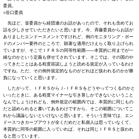
委員。
○谷口委員
先ほど、釡委員から経団連のお話があったので、それも含めてお
話を少しさせていただきたいと思います。今、斉藤委員からお話が
ありましたエンドースメントですけれど、例のモニタリング・ボー
ドのメンバー要件のところで、顕著な適用だけえらく取り上げられ
ていますが、そこでＩＦＲＳの同等性範囲――本質的に何までが一
緒なのかという定義も併せてされています。そこでは、その国のや
ってきたことはある程度容認しようと読める規定が入っているわけ
ですね。ただ、その例外規定的なものがどれほど扱われるのかが勝
負になっていくと思います。
したがって、ＩＦＲＳからＪ‐ＩＦＲＳをどうやってつくるのかと
いったときに、ある程度マイナーな引き算しかできないということ
なんでしょうけれども、例外規定の範囲内では、本質的に同じもの
だと認められると書いてあるわけですから、そこの範囲についてこ
れから議論しないといけないと思います。そういう意味では、エン
ドースつきカーブアウトが全くだめだと私個人は思っていなくて、
本質的に同等の範囲に入っていれば、それは同じＩＦＲＳと扱われ
ると思っています。