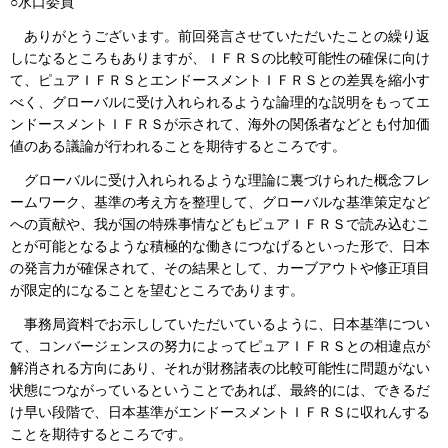
○水口委員
ありがとうございます。前回発言させていただいたことの繰り返
しになるところもありますが、ＩＦＲＳの比較可能性の確保に向け
て、ピュアＩＦＲＳとエンドースメントＩＦＲＳとの差異を縮小す
べく、グローバルに受け入れられるような論理的な説明をもってエ
ンドースメントＩＦＲＳが示されて、海外の関係者などとも付加価
値のある議論が行われることを期待するところです。
グローバルに受け入れられるような理論に裏づけられた概念フレ
ームワーク、基準の考え方を整理して、グローバルな基準策定など
への貢献や、我が国の特殊事情などもピュアＩＦＲＳで読み込むこ
とが可能となるような積極的な働きにつなげるといった形で、日本
の発言力が確保されて、その結果として、カーブアウトや修正項目
が限定的になることを望むところであります。
事務局資料でお示ししていただいているように、日本基準につい
て、コンバージェンスの努力によってピュアＩＦＲＳとの相違点が
解消される方向にあり、それが財務諸表の比較可能性に問題がない
状態につながっているということであれば、最終的には、できるだ
け早い段階で、日本基準がエンドースメントＩＦＲＳに収れんする
ことを期待するところです。