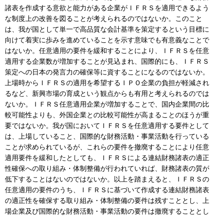
諸表を作成する意欲と能力がある企業がＩＦＲＳを適用できるよう
な制度上の改善を図ることが考えられるのではないか。このこと
は、我が国として単一で高品質な会計基準を策定するという目標に
向けて着実に歩みを進めていることを示す意味でも有意義なことで
はないか。任意適用の要件を緩和することにより、ＩＦＲＳを任意
適用する企業数が増加することが見込まれ、国際的にも、ＩＦＲＳ
策定への日本の発言力の確保等に資することになるのではないか。
上場時からＩＦＲＳの適用を希望するＩＰＯ企業の負担が軽減され
るなど、新興市場の育成という観点からも有用と考えられるのでは
ないか。ＩＦＲＳ任意適用企業が増加することで、国内企業間の比
較可能性よりも、外国企業との比較可能性が高まることのほうが重
要ではないか。我が国においてＩＦＲＳを任意適用する要件として
は、上場していること、国際的な財務活動・事業活動を行っている
ことが求められているが、これらの要件を撤廃することにより任意
適用要件を緩和したとしても、ＩＦＲＳによる連結財務諸表の適正
性確保への取り組み・体制整備が行われていれば、財務諸表の質が
低下することはないのではないか。以上を踏まえると、ＩＦＲＳの
任意適用の要件のうち、ＩＦＲＳに基づいて作成する連結財務諸表
の適正性を確保する取り組み・体制整備の要件は残すこととし、上
場企業及び国際的な財務活動・事業活動の要件は撤廃することとし