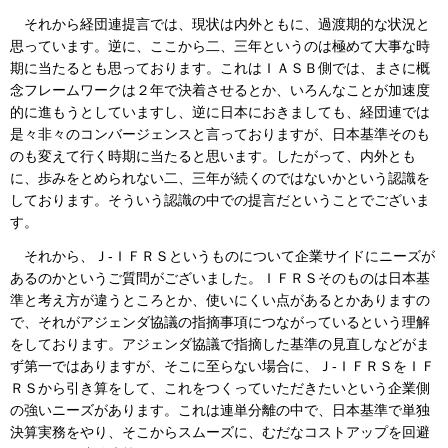
それから経団連提言では、現状は内外ともに、過渡期的な状況と
思っています。逆に、ここから二、三年というのは極めて大事な時
期に当たるとも思っております。これはＩＡＳＢ側では、まさに概
念フレームワークは２年で決着させるとか、いろんなことが加速度
的に進もうとしていますし、逆に日本におきましても、経団連では
是々非々のコンバージェンスと言っておりますが、日本基準そのも
のも変えて行く時期に当たると思います。したがって、内外とも
に、歩みをとめられない二、三年が続くのではないかという認識を
しております。そういう認識の中での提言だということでございま
す。
それから、Ｊ‐ＩＦＲＳというものについて企業サイドにニーズが
あるのかというご質問がございました。ＩＦＲＳそのものは日本基
準と考え方が違うところとか、使いにくい点があるとかありますの
で、それがアジェンダ協議の指摘事項につながっているという理解
をしております。アジェンダ協議で指摘した基準の見直しなどがま
ず第一ではありますが、そこに至らない場合に、Ｊ‐ＩＦＲＳをＩＦ
ＲＳから引き算をして、これをつくっていただきたいという企業側
の強いニーズがあります。これは連単分離の中で、日本基準で単独
決算実務をやり、そこからスムーズに、むだなコストアップを回避