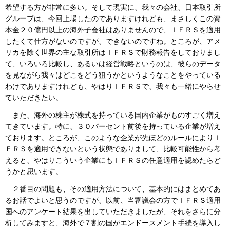
希望する方が非常に多い。そして現実に、我々の会社、日本取引所
グループは、今回上場したのでありますけれども、まさしくこの資
本金２０億円以上の海外子会社はありませんので、ＩＦＲＳを適用
したくて仕方がないのですが、できないのですね。ところが、アメ
リカを除く世界の主な取引所はＩＦＲＳで財務報告をしておりまし
て、いろいろ比較し、あるいは経営戦略というのは、彼らのデータ
を見ながら我々はどこをどう狙うかというようなことをやっている
わけでありますけれども、やはりＩＦＲＳで、我々も一緒にやらせ
ていただきたい。
また、海外の株主が株式を持っている国内企業がものすごく増え
てきています。特に、３０パーセント前後を持っている企業が増え
ております。ところが、このような企業が先ほどのルールによりＩ
ＦＲＳを適用できないという状態でありまして、比較可能性から考
えると、やはりこういう企業にもＩＦＲＳの任意適用を認めたらど
うかと思います。
２番目の問題も、その適用方法について、基本的にはまとめてあ
るお話でよいと思うのですが、以前、当審議会の方でＩＦＲＳ適用
国へのアンケート結果を出していただきましたが、それをさらに分
析してみますと、海外で７割の国がエンドースメント手続を導入し