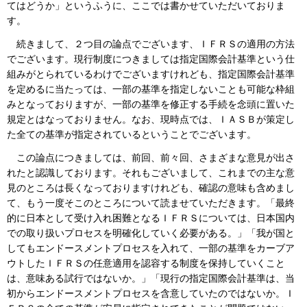
てはどうか」というふうに、ここでは書かせていただいておりま
す。
続きまして、２つ目の論点でございます、ＩＦＲＳの適用の方法
でございます。現行制度につきましては指定国際会計基準という仕
組みがとられているわけでございますけれども、指定国際会計基準
を定めるに当たっては、一部の基準を指定しないことも可能な枠組
みとなっておりますが、一部の基準を修正する手続を念頭に置いた
規定とはなっておりません。なお、現時点では、ＩＡＳＢが策定し
た全ての基準が指定されているということでございます。
この論点につきましては、前回、前々回、さまざまな意見が出さ
れたと認識しております。それもございまして、これまでの主な意
見のところは長くなっておりますけれども、確認の意味も含めまし
て、もう一度そこのところについて読ませていただきます。「最終
的に日本として受け入れ困難となるＩＦＲＳについては、日本国内
での取り扱いプロセスを明確化していく必要がある。」「我が国と
してもエンドースメントプロセスを入れて、一部の基準をカーブア
ウトしたＩＦＲＳの任意適用を認容する制度を保持していくこと
は、意味ある試行ではないか。」「現行の指定国際会計基準は、当
初からエンドースメントプロセスを含意していたのではないか。Ｉ