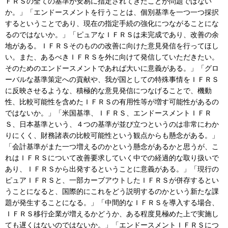
ＦＲＳの全ての基準が安易に指定されてきたことが問題ではない
か。」「エンドースメントを行うことは、個別基準を一つ一つ採択
するということであり、現在の指定手続の強化につながることにな
るのではないか。」「ピュアなＩＦＲＳは未完成であり、改善の余
地がある。ＩＦＲＳそのものの改善に向けた意見発信を行ってほし
い。また、あるべきＩＦＲＳを外に向けて発信していただきたい。
そのためのエンドースメントであれば大いに意義がある。」「グロ
ーバルな基準策定への貢献や、我が国としての特殊事情をＩＦＲＳ
に反映させるような、積極的な意見発信につなげることで、機動
性、比較可能性を含めたＩＦＲＳの有用性等が増す可能性があるの
ではないか。」「米国基準、ＩＦＲＳ、エンドースメントＩＦＲ
Ｓ、日本基準という、４つの基準が並び立つというのは非常にわか
りにくく、財務諸表の比較可能性という観点からも懸念がある。」
「会計基準がまた一つ増えるのかという懸念があるかと思うが、こ
れはＩＦＲＳについて改善要求していく中での経過的な取り扱いで
あり、ＩＦＲＳから出発するということに意義がある。」「現行の
ピュアＩＦＲＳと、一部カーブアウトしたＩＦＲＳが併存するとい
うことになると、国際的にこれをどう説明するのかという新たな課
題が発生することになる。」「中間的なＩＦＲＳを導入する場合、
ＩＦＲＳ移行企業が増えるかどうか、ある程度見極めた上で実施し
ても遅くはないのではないか。」「エンドースメントＩＦＲＳにつ