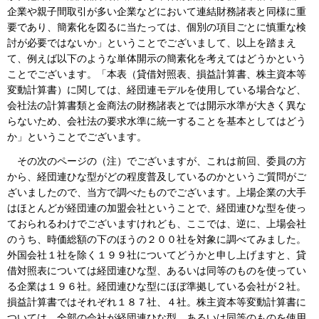
企業や親子間取引が多い企業などにおいて連結財務諸表と同様に重
要であり、簡素化を図るに当たっては、個別の項目ごとに慎重な検
討が必要ではないか」ということでございまして、以上を踏まえ
て、例えば以下のような単体開示の簡素化を考えてはどうかという
ことでございます。「本表（貸借対照表、損益計算書、株主資本等
変動計算書）に関しては、経団連モデルを使用している場合など、
会社法の計算書類と金商法の財務諸表とでは開示水準が大きく異な
らないため、会社法の要求水準に統一することを基本としてはどう
か」ということでございます。
その次のページの（注）でございますが、これは前回、委員の方
から、経団連ひな型がどの程度普及しているのかというご質問がご
ざいましたので、当方で調べたものでございます。上場企業の大手
はほとんどが経団連の加盟会社ということで、経団連ひな型を使っ
ておられるわけでございますけれども、ここでは、逆に、上場会社
のうち、時価総額の下のほうの２００社を対象に調べてみました。
外国会社１社を除く１９９社についてどうかと申し上げますと、貸
借対照表については経団連ひな型、あるいは同等のものを使ってい
る企業は１９６社。経団連ひな型にほぼ準拠している会社が２社。
損益計算書ではそれぞれ１８７社、４社。株主資本等変動計算書に
ついては、全部の会社が経団連ひな型、あるいは同等のものを使用