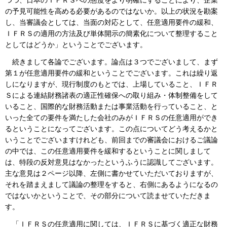
つつ、日本のＩＦＲＳへの態度をより明確にすることにより、企業
の予見可能性を高める必要があるのではないか。以上の状況を勘案
し、当審議会としては、当面の対応として、任意適用要件の緩和、
ＩＦＲＳの適用の方法及び単体開示の簡素化について整理すること
としてはどうか」ということでございます。
続きまして各論でございます。論点は３つでございまして、まず
第１が任意適用要件の緩和ということでございます。これは繰り返
しになりますが、現行制度のもとでは、上場していること、ＩＦＲ
Ｓによる連結財務諸表の適正性確保への取り組み・体制整備をして
いること、国際的な財務活動または事業活動を行っていること、と
いった全ての要件を満たした会社のみがＩＦＲＳの任意適用ができ
るということになってございます。この点についてどう考えるかと
いうことでございますけれども、前回までの審議会におけるご議論
の中では、この任意適用要件を緩和するということに関しまして
は、特段の反対意見はなかったというふうに認識してございます。
主な意見は２ページ以降、左側に書かせていただいておりますが、
それを踏まえまして議論の整理をすると、右側にあるようになるの
ではないかということで、その部分について読ませていただきま
す。
「ＩＦＲＳの任意適用に関しては、ＩＦＲＳに基づく適正な財務