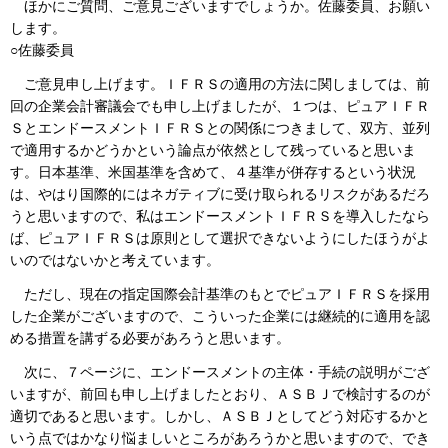
ほかにご質問、ご意見ございますでしょうか。佐藤委員、お願い
します。
○佐藤委員
ご意見申し上げます。ＩＦＲＳの適用の方法に関しましては、前
回の企業会計審議会でも申し上げましたが、１つは、ピュアＩＦＲ
ＳとエンドースメントＩＦＲＳとの関係につきまして、双方、並列
で適用するかどうかという論点が依然として残っていると思いま
す。日本基準、米国基準を含めて、４基準が併存するという状況
は、やはり国際的にはネガティブに受け取られるリスクがあるだろ
うと思いますので、私はエンドースメントＩＦＲＳを導入したなら
ば、ピュアＩＦＲＳは原則として選択できないようにしたほうがよ
いのではないかと考えています。
ただし、現在の指定国際会計基準のもとでピュアＩＦＲＳを採用
した企業がございますので、こういった企業には継続的に適用を認
める措置を講ずる必要があろうと思います。
次に、７ページに、エンドースメントの主体・手続の説明がござ
いますが、前回も申し上げましたとおり、ＡＳＢＪで検討するのが
適切であると思います。しかし、ＡＳＢＪとしてどう対応するかと
いう点ではかなり悩ましいところがあろうかと思いますので、でき