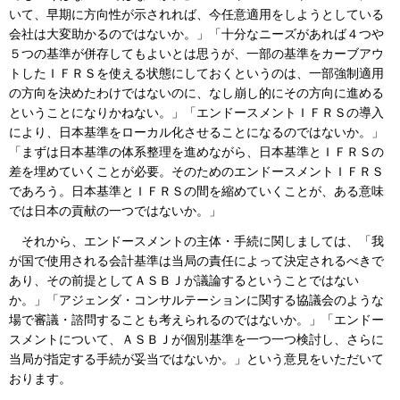
いて、早期に方向性が示されれば、今任意適用をしようとしている
会社は大変助かるのではないか。」「十分なニーズがあれば４つや
５つの基準が併存してもよいとは思うが、一部の基準をカーブアウ
トしたＩＦＲＳを使える状態にしておくというのは、一部強制適用
の方向を決めたわけではないのに、なし崩し的にその方向に進める
ということになりかねない。」「エンドースメントＩＦＲＳの導入
により、日本基準をローカル化させることになるのではないか。」
「まずは日本基準の体系整理を進めながら、日本基準とＩＦＲＳの
差を埋めていくことが必要。そのためのエンドースメントＩＦＲＳ
であろう。日本基準とＩＦＲＳの間を縮めていくことが、ある意味
では日本の貢献の一つではないか。」
それから、エンドースメントの主体・手続に関しましては、「我
が国で使用される会計基準は当局の責任によって決定されるべきで
あり、その前提としてＡＳＢＪが議論するということではない
か。」「アジェンダ・コンサルテーションに関する協議会のような
場で審議・諮問することも考えられるのではないか。」「エンドー
スメントについて、ＡＳＢＪが個別基準を一つ一つ検討し、さらに
当局が指定する手続が妥当ではないか。」という意見をいただいて
おります。