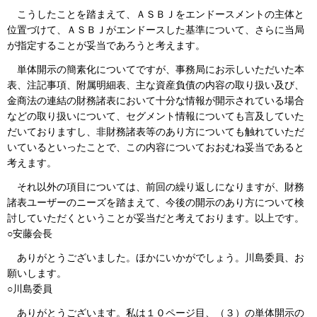
こうしたことを踏まえて、ＡＳＢＪをエンドースメントの主体と
位置づけて、ＡＳＢＪがエンドースした基準について、さらに当局
が指定することが妥当であろうと考えます。
単体開示の簡素化についてですが、事務局にお示しいただいた本
表、注記事項、附属明細表、主な資産負債の内容の取り扱い及び、
金商法の連結の財務諸表において十分な情報が開示されている場合
などの取り扱いについて、セグメント情報についても言及していた
だいておりますし、非財務諸表等のあり方についても触れていただ
いているといったことで、この内容についておおむね妥当であると
考えます。
それ以外の項目については、前回の繰り返しになりますが、財務
諸表ユーザーのニーズを踏まえて、今後の開示のあり方について検
討していただくということが妥当だと考えております。以上です。
○安藤会長
ありがとうございました。ほかにいかがでしょう。川島委員、お
願いします。
○川島委員
ありがとうございます。私は１０ページ目、（３）の単体開示の