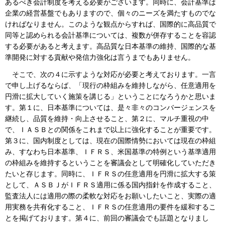
あるべき会計制度を考える必要がございます。同時に、会計基準は
企業の経営基盤でもありますので、個々のニーズを満たすものでな
ければなりません。このような観点からすれば、国際的に高品質で
同等と認められる会計基準については、複数が併存することを容認
する必要があると考えます。高品質な日本基準の維持、国際的な基
準開発に対する貢献や発信力強化は言うまでもありません。
そこで、次の４に示すような対応が必要と考えております。一言
で申し上げるならば、「現行の枠組みを維持しながら、任意適用を
円滑に拡大していく施策を講じる」ということになろうかと思いま
す。第１に、日本基準については、是々非々のコンバージェンスを
継続し、品質を維持・向上させること、第２に、マルチ重視の中
で、ＩＡＳＢとの関係をこれまで以上に強化することが重要です。
第３に、国内制度としては、現在の国際情勢においては現在の枠組
み、すなわち日本基準、ＩＦＲＳ、米国基準の特例という基準適用
の枠組みを維持するということを審議会として明確化していただき
たいと存じます。同時に、ＩＦＲＳの任意適用を円滑に拡大する策
として、ＡＳＢＪがＩＦＲＳ適用に係る国内指針を作成すること、
監査法人には適用の際の柔軟な対応をお願いしたいこと、実際の適
用実務を共有化すること、ＩＦＲＳの任意適用の要件を緩和するこ
とを掲げております。第４に、前回の審議会でも話題となりまし