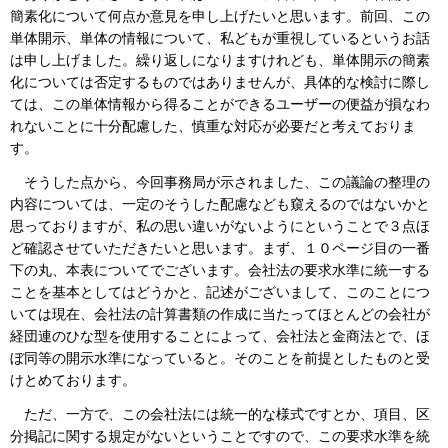
簡素化について何点か意見を申し上げたいと思います。前回、この
単体開示、単体の情報について、私どもが重視しているというお話
は申し上げました。繰り返しになりますけれども、単体開示の簡素
化については否定するものではありませんが、具体的な検討に際し
ては、この単体情報から得ることができるユーザーの便益が損なわ
れないことに十分配慮した、慎重な対応が必要だと考えておりま
す。
そうした点から、今回事務局が示されました、この議論の整理の
内容については、一定のそうした配慮なども窺えるのではないかと
思っておりますが、私の思い違いがないようにということで３点ほ
ど確認させていただきたいと思います。まず、１０ページ目の一番
下の丸、本表についてでございます。会社法の要求水準に統一する
ことを基本としてはどうかと、記述がございまして、このことにつ
いては現在、会社法の計算書類の作成に当たってほとんどの会社が
経団連のひな型を使用することによって、会社法と金商法とで、ほ
ぼ同等の開示水準になっていると。そのことを前提としたものと受
けとめております。
ただ、一方で、この会社法には統一的な様式ですとか、項目、区
分掲記に関する規定がないということですので、この要求水準を統