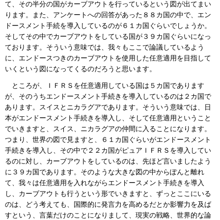
て、その半分の国がカーブアウトを行っているという図が出てまい
ります。また、アンケートへの回答があった８８カ国の中で、エン
ドースメント手続を導入しているのが６１カ国ぐらいでしょうか。
そしてその中でカーブアウトをしている国が３９カ国ぐらいになっ
ております。そういう意味では、我々もここで論議しているよう
に、エンドースつきのカーブアウトを使用した任意適用を目指して
いくという図になってくるのだろうと思います。
ところが、ＩＦＲＳを任意適用している国は５カ国であります
が、そのうちエンドースメント手続きを導入しているのは２カ国で
あります。スイスとニカラグアであります。そういう意味では、日
本がエンドースメント手続きを導入し、そして任意適用ということ
でいきますと、スイス、ニカラグアの仲間に入ることになります。
つまり、世界の図で見ますと、６１カ国ぐらいがエンドースメント
手続きを導入し、その中で２２カ国がピュアＩＦＲＳを導入してい
るのに対し、カーブアウトをしているのは、先ほど言いましたよう
に３９カ国であります。そのような大きな図の中からぽんと離れ
て、我々は任意適用を入れながらエンドースメント手続きを導入
し、カーブアウトも行うという形でいきますと、ずっとここにいる
のは、どう考えても、国際的に発言力を高めるだとか影響力を及ば
すという、言葉だけのことになりまして、現実の戦略、世界的な論