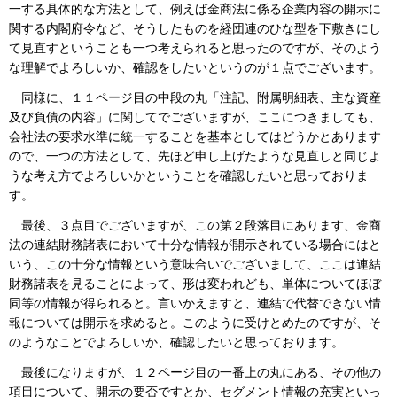
一する具体的な方法として、例えば金商法に係る企業内容の開示に
関する内閣府令など、そうしたものを経団連のひな型を下敷きにし
て見直すということも一つ考えられると思ったのですが、そのよう
な理解でよろしいか、確認をしたいというのが１点でございます。
同様に、１１ページ目の中段の丸「注記、附属明細表、主な資産
及び負債の内容」に関してでございますが、ここにつきましても、
会社法の要求水準に統一することを基本としてはどうかとあります
ので、一つの方法として、先ほど申し上げたような見直しと同じよ
うな考え方でよろしいかということを確認したいと思っておりま
す。
最後、３点目でございますが、この第２段落目にあります、金商
法の連結財務諸表において十分な情報が開示されている場合にはと
いう、この十分な情報という意味合いでございまして、ここは連結
財務諸表を見ることによって、形は変われども、単体についてほぼ
同等の情報が得られると。言いかえますと、連結で代替できない情
報については開示を求めると。このように受けとめたのですが、そ
のようなことでよろしいか、確認したいと思っております。
最後になりますが、１２ページ目の一番上の丸にある、その他の
項目について、開示の要否ですとか、セグメント情報の充実といっ