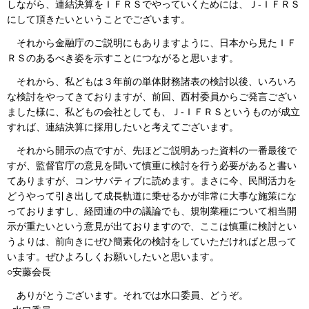
しながら、連結決算をＩＦＲＳでやっていくためには、Ｊ‐ＩＦＲＳ
にして頂きたいということでございます。
それから金融庁のご説明にもありますように、日本から見たＩＦ
ＲＳのあるべき姿を示すことにつながると思います。
それから、私どもは３年前の単体財務諸表の検討以後、いろいろ
な検討をやってきておりますが、前回、西村委員からご発言ござい
ました様に、私どもの会社としても、Ｊ‐ＩＦＲＳというものが成立
すれば、連結決算に採用したいと考えてございます。
それから開示の点ですが、先ほどご説明あった資料の一番最後で
すが、監督官庁の意見を聞いて慎重に検討を行う必要があると書い
てありますが、コンサバティブに読めます。まさに今、民間活力を
どうやって引き出して成長軌道に乗せるかが非常に大事な施策にな
っておりますし、経団連の中の議論でも、規制業種について相当開
示が重たいという意見が出ておりますので、ここは慎重に検討とい
うよりは、前向きにぜひ簡素化の検討をしていただければと思って
います。ぜひよろしくお願いしたいと思います。
○安藤会長
ありがとうございます。それでは水口委員、どうぞ。