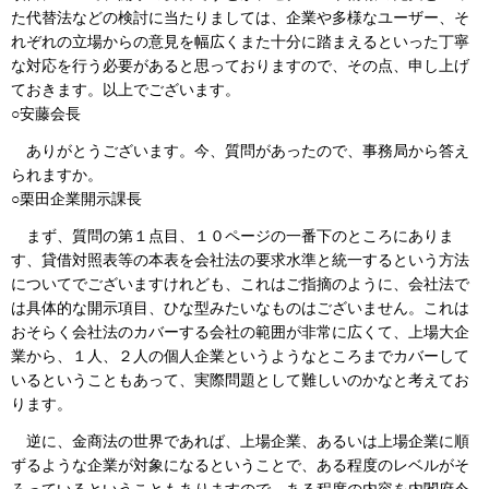
た代替法などの検討に当たりましては、企業や多様なユーザー、そ
れぞれの立場からの意見を幅広くまた十分に踏まえるといった丁寧
な対応を行う必要があると思っておりますので、その点、申し上げ
ておきます。以上でございます。
○安藤会長
ありがとうございます。今、質問があったので、事務局から答え
られますか。
○栗田企業開示課長
まず、質問の第１点目、１０ページの一番下のところにありま
す、貸借対照表等の本表を会社法の要求水準と統一するという方法
についてでございますけれども、これはご指摘のように、会社法で
は具体的な開示項目、ひな型みたいなものはございません。これは
おそらく会社法のカバーする会社の範囲が非常に広くて、上場大企
業から、１人、２人の個人企業というようなところまでカバーして
いるということもあって、実際問題として難しいのかなと考えてお
ります。
逆に、金商法の世界であれば、上場企業、あるいは上場企業に順
ずるような企業が対象になるということで、ある程度のレベルがそ