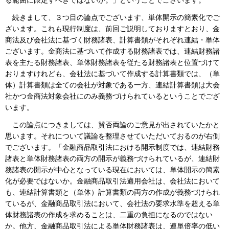
る範囲に限定すべきではないか。」ということでございます。
続きまして、３つ目の論点でございます、単体開示の簡素化でご
ざいます。これも現行制度は、前回ご説明しておりますとおり、金
商法及び会社法に基づく財務諸表、計算書類がそれぞれ連結・単体
ございます。金商法に基づいて作成する財務諸表では、連結財務諸
表を主たる財務諸表、単体財務諸表を従たる財務諸表と位置づけて
おりますけれども、会社法に基づいて作成する計算書類では、（単
体）計算書類は全ての会社が対象である一方、連結計算書類は大会
社かつ金商法対象会社にのみ義務づけられているということでござ
います。
この論点につきましては、賛否両論のご意見が出されていたかと
思います。それについて議論を整理させていただいておるのが右側
でございます。「金融商品取引法における開示制度では、連結財務
諸表と単体財務諸表の両方の開示が義務づけられているが、連結財
務諸表の開示が中心となっている現在においては、単体開示の簡素
化が必要ではないか。金融商品取引法適用会社は、会社法において
も、連結計算書類と（単体）計算書類の両方の作成が義務づけられ
ているが、金融商品取引法において、会社法の要求水準を超える単
体財務諸表の作成を求めることは、二重の負担になるのではない
か。他方、金融商品取引法による単体財務諸表は、連単倍率の低い