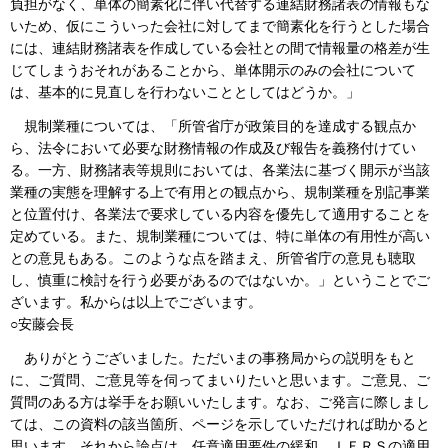
負担がなく、単体の簡素化に伴い代替する連結財務諸表の情報もな
いため、仮にこういった会社に対してまで簡素化を行うとした場合
には、連結財務諸表を作成している会社との間で情報量の格差が生
じてしまうおそれがあることから、単体開示のみの会社について
は、基本的に見直しを行わないこととしてはどうか。」
規制業種については、「所管省庁が政策目的を達成する観点か
ら、法令において必要な財務情報の作成及び報告を義務付けてい
る。一方、財務諸表等規則においては、各業法に基づく開示が当該
業種の実態を理解する上で有用との観点から、規制業種を別記事業
と位置付け、各業法で要求している内容を優先して適用することを
定めている。また、規制業種については、特に単体の有用性が高い
との意見もある。このような点を踏まえ、所管省庁の意見も聴取
し、慎重に検討を行う必要があるのではないか。」ということでご
ざいます。私からは以上でございます。
○安藤会長
ありがとうございました。ただいまの事務局からの説明をもと
に、ご質問、ご意見等を伺ってまいりたいと思います。ご意見、ご
質問のある方は挙手をお願いいたします。なお、ご発言に際しまし
ては、この資料の該当箇所、ページを示していただければ助かると
思います。それから論点は、任意適用要件の緩和、ＩＦＲＳの適用