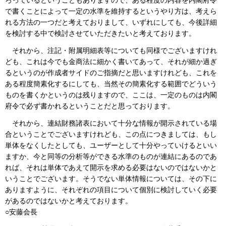
ろっているということもありますので、ある程度の内容を内閣府令
で書くことによって一定の水準を維持するというやり方は、考えら
れる方法の一つだと考えておりまして、いずれにしても、今後詳細
を検討する中で検討させていただきたいと考えております。
それから、注記・附属明細表等についても同様でございますけれ
ども、これは今でも金商法に細かく書いてあって、それが細か過ぎ
るというのが作成者サイドのご指摘だと思いますけれども、これを
ある程度簡素化するにしても、当然その簡素化する範囲でどういう
ものを書くかというのは残りますので、ここは、一定のものは内閣
府令で必ず書かれるということだと思っております。
それから、連結財務諸表において十分な情報が開示されている場
合ということでございますけれども、この点につきましては、もし
単体をなくしたとしても、ユーザーとして十分やっていけるといい
ますか、今と同等の分析等ができる水準のものが連結にあるのであ
れば、それは単体であえて開示を求める必要はないのではないかと
いうことでございます。そうでない単体情報については、その下に
ありますように、それぞれの項目について個別に検討していく必要
があるのではないかと考えております。
○安藤会長