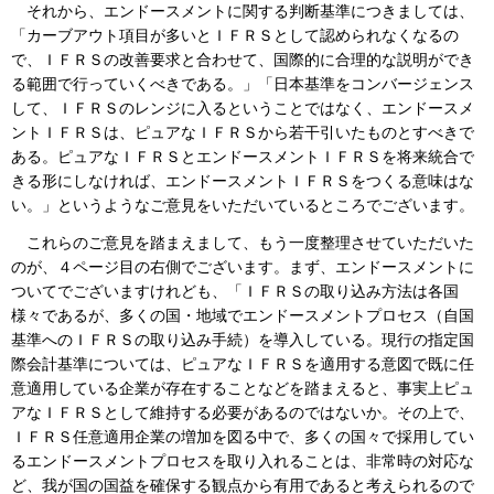
それから、エンドースメントに関する判断基準につきましては、
「カーブアウト項目が多いとＩＦＲＳとして認められなくなるの
で、ＩＦＲＳの改善要求と合わせて、国際的に合理的な説明ができ
る範囲で行っていくべきである。」「日本基準をコンバージェンス
して、ＩＦＲＳのレンジに入るということではなく、エンドースメ
ントＩＦＲＳは、ピュアなＩＦＲＳから若干引いたものとすべきで
ある。ピュアなＩＦＲＳとエンドースメントＩＦＲＳを将来統合で
きる形にしなければ、エンドースメントＩＦＲＳをつくる意味はな
い。」というようなご意見をいただいているところでございます。
これらのご意見を踏まえまして、もう一度整理させていただいた
のが、４ページ目の右側でございます。まず、エンドースメントに
ついてでございますけれども、「ＩＦＲＳの取り込み方法は各国
様々であるが、多くの国・地域でエンドースメントプロセス（自国
基準へのＩＦＲＳの取り込み手続）を導入している。現行の指定国
際会計基準については、ピュアなＩＦＲＳを適用する意図で既に任
意適用している企業が存在することなどを踏まえると、事実上ピュ
アなＩＦＲＳとして維持する必要があるのではないか。その上で、
ＩＦＲＳ任意適用企業の増加を図る中で、多くの国々で採用してい
るエンドースメントプロセスを取り入れることは、非常時の対応な
ど、我が国の国益を確保する観点から有用であると考えられるので