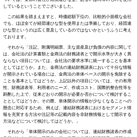
しているということでございました。
この結果を踏まえますと、時価総額下位の、比較的小規模な会社
でも、ほぼ全てが経団連ひな型を使用または準拠しており、経団連
ひな型というのは広く普及しているのではないかというふうに考え
ております。
それから「注記、附属明細票、主な資産及び負債の内容に関して
は、会社法の計算書類と金商法の財務諸表とで開示水準が大きく異
ならない項目については、会社法の要求水準に統一することを基本
としてはどうか。また、金商法の連結財務諸表において十分な情報
が開示されている場合には、金商法の単体ベースの開示を免除する
ことを基本としてはどうか。上記以外の項目については、その有用
性、財務諸表等、利用者のニーズ、作成コスト、国際的整合性等を
斟酌した上で、従来どおりの開示が必要か否かについて検討するこ
ととしてはどうか。その際、単体開示の情報が少なくなることへの
懸念に対応するため、例えば、連結財務諸表におけるセグメント情
報を充実する方法や注記等の記載内容を非財務情報として開示する
方法などについて検討してはどうか。」
それから「単体開示のみの会社については、連結財務諸表の作成