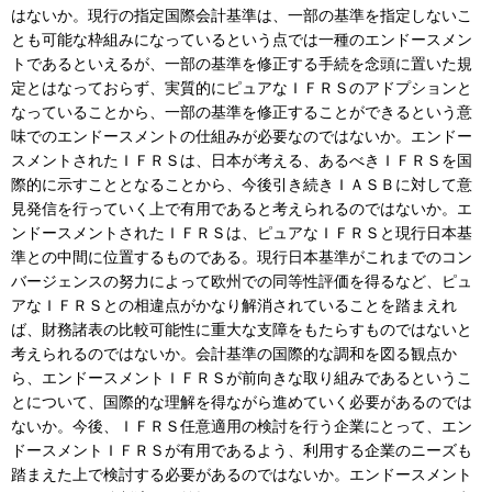
はないか。現行の指定国際会計基準は、一部の基準を指定しないこ
とも可能な枠組みになっているという点では一種のエンドースメン
トであるといえるが、一部の基準を修正する手続を念頭に置いた規
定とはなっておらず、実質的にピュアなＩＦＲＳのアドプションと
なっていることから、一部の基準を修正することができるという意
味でのエンドースメントの仕組みが必要なのではないか。エンドー
スメントされたＩＦＲＳは、日本が考える、あるべきＩＦＲＳを国
際的に示すこととなることから、今後引き続きＩＡＳＢに対して意
見発信を行っていく上で有用であると考えられるのではないか。エ
ンドースメントされたＩＦＲＳは、ピュアなＩＦＲＳと現行日本基
準との中間に位置するものである。現行日本基準がこれまでのコン
バージェンスの努力によって欧州での同等性評価を得るなど、ピュ
アなＩＦＲＳとの相違点がかなり解消されていることを踏まえれ
ば、財務諸表の比較可能性に重大な支障をもたらすものではないと
考えられるのではないか。会計基準の国際的な調和を図る観点か
ら、エンドースメントＩＦＲＳが前向きな取り組みであるというこ
とについて、国際的な理解を得ながら進めていく必要があるのでは
ないか。今後、ＩＦＲＳ任意適用の検討を行う企業にとって、エン
ドースメントＩＦＲＳが有用であるよう、利用する企業のニーズも
踏まえた上で検討する必要があるのではないか。エンドースメント