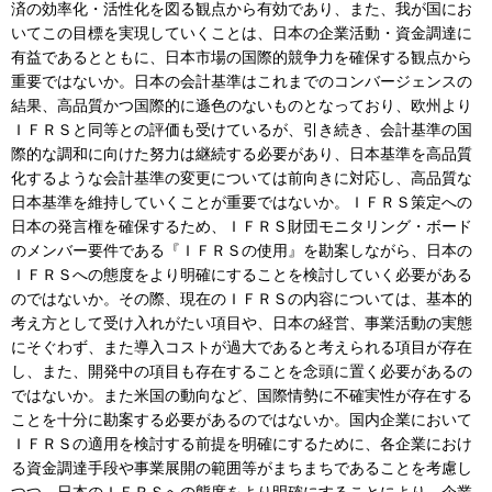
済の効率化・活性化を図る観点から有効であり、また、我が国にお
いてこの目標を実現していくことは、日本の企業活動・資金調達に
有益であるとともに、日本市場の国際的競争力を確保する観点から
重要ではないか。日本の会計基準はこれまでのコンバージェンスの
結果、高品質かつ国際的に遜色のないものとなっており、欧州より
ＩＦＲＳと同等との評価も受けているが、引き続き、会計基準の国
際的な調和に向けた努力は継続する必要があり、日本基準を高品質
化するような会計基準の変更については前向きに対応し、高品質な
日本基準を維持していくことが重要ではないか。ＩＦＲＳ策定への
日本の発言権を確保するため、ＩＦＲＳ財団モニタリング・ボード
のメンバー要件である『ＩＦＲＳの使用』を勘案しながら、日本の
ＩＦＲＳへの態度をより明確にすることを検討していく必要がある
のではないか。その際、現在のＩＦＲＳの内容については、基本的
考え方として受け入れがたい項目や、日本の経営、事業活動の実態
にそぐわず、また導入コストが過大であると考えられる項目が存在
し、また、開発中の項目も存在することを念頭に置く必要があるの
ではないか。また米国の動向など、国際情勢に不確実性が存在する
ことを十分に勘案する必要があるのではないか。国内企業において
ＩＦＲＳの適用を検討する前提を明確にするために、各企業におけ
る資金調達手段や事業展開の範囲等がまちまちであることを考慮し