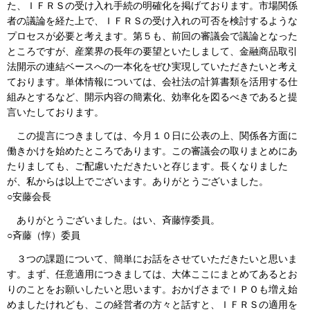
た、ＩＦＲＳの受け入れ手続の明確化を掲げております。市場関係
者の議論を経た上で、ＩＦＲＳの受け入れの可否を検討するような
プロセスが必要と考えます。第５も、前回の審議会で議論となった
ところですが、産業界の長年の要望といたしまして、金融商品取引
法開示の連結ベースへの一本化をぜひ実現していただきたいと考え
ております。単体情報については、会社法の計算書類を活用する仕
組みとするなど、開示内容の簡素化、効率化を図るべきであると提
言いたしております。
この提言につきましては、今月１０日に公表の上、関係各方面に
働きかけを始めたところであります。この審議会の取りまとめにあ
たりましても、ご配慮いただきたいと存じます。長くなりました
が、私からは以上でございます。ありがとうございました。
○安藤会長
ありがとうございました。はい、斉藤惇委員。
○斉藤（惇）委員
３つの課題について、簡単にお話をさせていただきたいと思いま
す。まず、任意適用につきましては、大体ここにまとめてあるとお
りのことをお願いしたいと思います。おかげさまでＩＰＯも増え始
めましたけれども、この経営者の方々と話すと、ＩＦＲＳの適用を