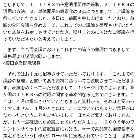
としまして、１、ＩＦＲＳの任意適用要件の緩和。２、ＩＦＲＳの
適用の方法。３、単体開示の簡素化の３点につきまして、ご議論を
行っていただきました。本日は、前回も申し上げましたとおり、前
回の合同会議を含めまして、これまでのご議論を整理させていただ
いた文章をお示しさせていただき、取りまとめに向けたご審議を行
っていただきたいと考えております。
まず、当合同会議におけるこれまでの論点の整理につきまして、
事務局より説明お願いします。
○栗田企業開示課長
それではお手元に配布させていただいております、「これまでの
議論の整理」と書いてある資料に基づいてご説明させていただきま
す。表紙をめくっていただきまして、１ページ目でございます。我
が国のＩＦＲＳへの対応に関する基本的な考え方でございます。こ
こは、４月に提出させていただきました資料から、それほど変わっ
ておりません。４月のときには、ここについてはあまりご意見が出
なかったということもございまして、ほとんど変えておりません
が、もう一度確認のため読ませていただきます。「２００８年のワ
シントンサミットの首脳宣言における、単一で高品質な国際基準を
策定するという目標がグローバルに実現されていくことは、世界経