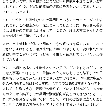
してございます。傾向観察にはまだ経年も件数も不足でございます
けれども、今後とも実効的救済の進展に努力をいたしてまいりたい
と存じております。
また、中立性、効率性ないしは専門性というマーカーでございます
けれども、この観点から、先ほど申しましたように、あっせん委員
には日弁連のご推薦によりまして、２名の弁護士の方にあっせん委
員を委嘱させて頂いております。
また、自主規制に特化した団体という位置づけを得ておるところで
ございますけれども、相反性の防止等につきまして、資源制約の大
変強い中でございますけれども、今後とも留意してまいりたいと存
じております。
次に、迅速性あるいは柔軟性といった点でございますけれども、あ
っせん事案につきまして、苦情の申立てからあっせん結了までの日
数をちょっと見てみたわけでございますけれども、19年度の申立て
分の平均所要日数は170日前後、現年度では150日前後となっており
まして、件数は少ない段階での分析でございますけれども、あっせ
ん申立てから結了までの期間の漸減傾向があるのではないかと、こ
れは私が私見ながら感じておりまして、本日のご説明に当たりまし
て、担当の職員の方からもヒアリングをしてまいりましたけれど