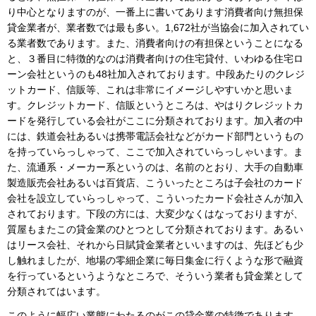
り中心となりますのが、一番上に書いてあります消費者向け無担保
貸金業者が、業者数では最も多い。1,672社が当協会に加入されてい
る業者数であります。また、消費者向けの有担保ということになる
と、３番目に特徴的なのは消費者向けの住宅貸付、いわゆる住宅ロ
ーン会社というのも48社加入されております。中段あたりのクレジ
ットカード、信販等、これは非常にイメージしやすいかと思いま
す。クレジットカード、信販というところは、やはりクレジットカ
ードを発行している会社がここに分類されております。加入者の中
には、鉄道会社あるいは携帯電話会社などがカード部門というもの
を持っていらっしゃって、ここで加入されていらっしゃいます。ま
た、流通系・メーカー系というのは、名前のとおり、大手の自動車
製造販売会社あるいは百貨店、こういったところは子会社のカード
会社を設立していらっしゃって、こういったカード会社さんが加入
されております。下段の方には、大変少なくはなっておりますが、
質屋もまたこの貸金業のひとつとして分類されております。あるい
はリース会社、それから日賦貸金業者といいますのは、先ほども少
し触れましたが、地場の零細企業に毎日集金に行くような形で融資
を行っているというようなところで、そういう業者も貸金業として
分類されてはいます。
このように幅広い業態にわたるのがこの貸金業の特徴であります。