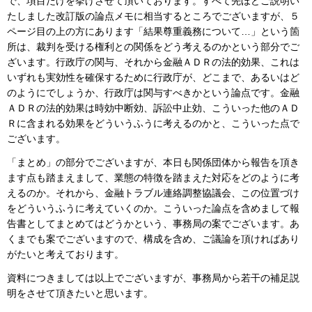
で、項目だけを挙げさせて頂いております。すべて先ほどご説明い
たしました改訂版の論点メモに相当するところでございますが、５
ページ目の上の方にあります「結果尊重義務について…」という箇
所は、裁判を受ける権利との関係をどう考えるのかという部分でご
ざいます。行政庁の関与、それから金融ＡＤＲの法的効果、これは
いずれも実効性を確保するために行政庁が、どこまで、あるいはど
のようにでしょうか、行政庁は関与すべきかという論点です。金融
ＡＤＲの法的効果は時効中断効、訴訟中止効、こういった他のＡＤ
Ｒに含まれる効果をどういうふうに考えるのかと、こういった点で
ございます。
「まとめ」の部分でございますが、本日も関係団体から報告を頂き
ます点も踏まえまして、業態の特徴を踏まえた対応をどのように考
えるのか。それから、金融トラブル連絡調整協議会、この位置づけ
をどういうふうに考えていくのか。こういった論点を含めまして報
告書としてまとめてはどうかという、事務局の案でございます。あ
くまでも案でございますので、構成を含め、ご議論を頂ければあり
がたいと考えております。
資料につきましては以上でございますが、事務局から若干の補足説
明をさせて頂きたいと思います。