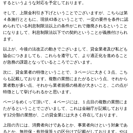
するというような対応を予定しております。
そして、上限金利引き下げということでございますが、こちらは第
４条施行とともに、現状43条ということで、一定の要件を条件に認
められている利息制限法以上の条件がこれで撤廃されるということ
になりまして、利息制限法以下での契約ということが義務付けられ
ます。
以上が、今後の法改正の動きでございまして、貸金業者及び私ども
協会につきましても、これらを遵守して、より適正化を進めること
が急務の課題となっているところでございます。
次に、貸金業者の特徴ということで、３ページに大きく３点、こち
らも記載しております。複数の業態にまたがるという点、それから
業者数が多い点、それから業者規模の格差が大きいこと、この点が
特徴として挙げられるかと思います。
ページをめくって頂いて、４ページには、１点目の複数の業態にま
たがるということでございまして、これは金融庁が記載しておりま
す12分類の業態が、この貸金業には大きく存在しております。
上段の方には、消費者向けであるとか、事業者向けという対象であ
るとか、無担保・有担保等々の区分けで記載がしております。やは