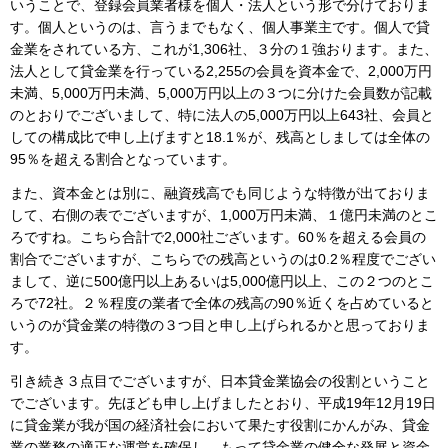
いうことで、登録会員業者様を個人・法人という形で分けておりま
す。個人というのは、言うまでもなく、個人事業主です。個人で貸
金業をされている方、これが1,306社、３分の１強おります。また、
法人として貸金業を行っている2,255の会員を資本金で、2,000万円
未満、5,000万円未満、5,000万円以上の３つに分けた会員数が記載
のとおりでございまして、特に法人の5,000万円以上643社、会員と
しての構成比で申し上げますと18.1％が、残高としましては全体の
95％を超える割合となっています。
また、資本金とは別に、融資残高でも同じような特徴が出ておりま
して、右側の表でございますが、1,000万円未満、１億円未満のとこ
ろですね。こちら合計で2,000社ございます。60％を超える会員の
割合でございますが、こちらでの残高というのは0.2％程度でござい
まして、逆に500億円以上あるいは5,000億円以上、この２つのとこ
ろで72社。２％程度の業者で全体の残高の90％近くを占めていると
いうのが貸金業の特徴の３つ目と申し上げられるかと思っておりま
す。
引き続き３点目でございますが、日本貸金業協会の役割ということ
でございます。先ほども申し上げましたとおり、平成19年12月19日
に貸金業が我が国の経済社会において果たす役割にかんがみ、貸金
業の業務の適正な運営を確保し、もって貸金業の健全な発展と資金