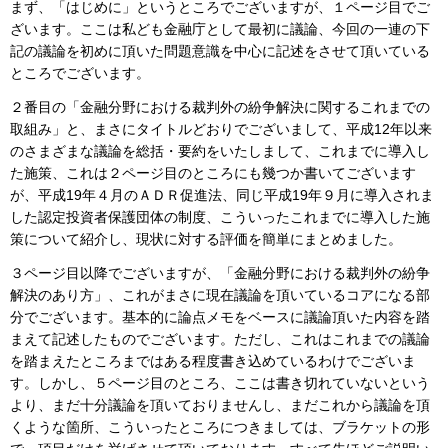
まず、「はじめに」というところでございますが、１ページ目でご
ざいます。ここは私ども金融庁として最初に議論、今回の一連の下
記の議論を初めに頂いた問題意識を中心に記述をさせて頂いている
ところでございます。
２番目の「金融分野における裁判外の紛争解決に関するこれまでの
取組み」と、まさにタイトルどおりでございまして、平成12年以来
のさまざまな議論を総括・要約をいたしまして、これまでに導入し
た施策、これは２ページ目のところにも幾つか書いてございます
が、平成19年４月のＡＤＲ促進法、同じ平成19年９月に導入されま
した認定投資者保護団体の制度、こういったこれまでに導入した施
策について紹介し、現状に対する評価を簡単にまとめました。
３ページ目以降でございますが、「金融分野における裁判外の紛争
解決のあり方」、これがまさに現在議論を頂いているコアになる部
分でございます。基本的に論点メモをベースに議論頂いた内容を踏
まえて記述したものでございます。ただし、これはこれまでの議論
を踏まえたところまではある程度書き込めているわけでございま
す。しかし、５ページ目のところ、ここは書き切れていないという
より、まだ十分議論を頂いておりませんし、まだこれから議論を頂
くような箇所、こういったところにつきましては、ブラケットの形