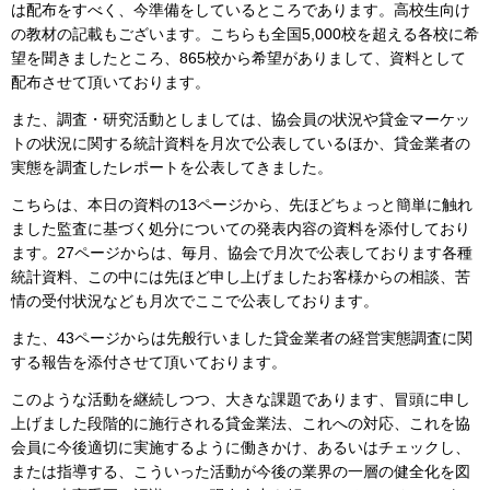
は配布をすべく、今準備をしているところであります。高校生向け
の教材の記載もございます。こちらも全国5,000校を超える各校に希
望を聞きましたところ、865校から希望がありまして、資料として
配布させて頂いております。
また、調査・研究活動としましては、協会員の状況や貸金マーケッ
トの状況に関する統計資料を月次で公表しているほか、貸金業者の
実態を調査したレポートを公表してきました。
こちらは、本日の資料の13ページから、先ほどちょっと簡単に触れ
ました監査に基づく処分についての発表内容の資料を添付しており
ます。27ページからは、毎月、協会で月次で公表しております各種
統計資料、この中には先ほど申し上げましたお客様からの相談、苦
情の受付状況なども月次でここで公表しております。
また、43ページからは先般行いました貸金業者の経営実態調査に関
する報告を添付させて頂いております。
このような活動を継続しつつ、大きな課題であります、冒頭に申し
上げました段階的に施行される貸金業法、これへの対応、これを協
会員に今後適切に実施するように働きかけ、あるいはチェックし、
または指導する、こういった活動が今後の業界の一層の健全化を図