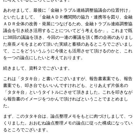
あわせまして、最後に「金融トラブル連絡調整協議会の位置付け」
といたしまして、「金融ＡＤＲ機関間の協力・連携等を図り、金融
ＡＤＲ全体の改善・発展につなげるため、金融トラブル連絡調整協
議会を引き続き活用することについてどう考えるか」。これまで既
に38回の議論を頂き、今回の一連の審議を頂く際の企画のありまし
た座長メモをまとめて頂いた実績と蓄積のあるところでございまし
て、ここをどういうふうに今後とも活用させて頂けるのかと、これ
を一つの論点にしたいと考えております。
続きまして、資料２でございます。
これは「タタキ台」と書いてございますが、報告書素案でも、報告
書案でも、叩き台でもいいんですけれども、とりあえず片仮名の
「タタキ台」というタイトルにさせて頂きました。これを叩きなが
ら報告書のイメージをつかんで頂ければということでまとめまし
た。
まず、このタタキ台は、論点整理メモをもとに肉づけしまして、つ
くりました。おおむね論点整理メモの論点に従った構成になってい
るところでございます。