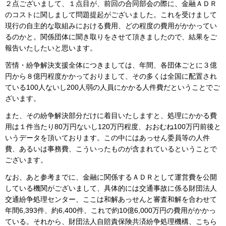
２点ございまして、１点目が、前回の合同部会の際に、金融ＡＤＲ
のコストに関しまして問題提起がございました。これを受けまして
現行の自主的な取組みにおける費用、どの程度の費用がかかってい
るのかと。関係団体に聞き取りをさせて頂きましたので、結果をご
報告いたしたいと思います。
苦情・紛争解決支援全体につきましては、年間、各団体ごとに３億
円から８億円程度かかっておりまして、その多くは全国に配置され
ている100人ないし200人弱の人員にかかる人件費だということでご
ざいます。
また、その紛争解決部分だけに着目いたしますと、処理にかかる費
用は１件当たり80万円ないし120万円程度、おおむね100万円前後と
いうデータを頂いております。この中にはあっせん委員等の人件
費、あるいは事務費、こういったものが含まれているということで
ございます。
なお、あと参考までに、金融に関係するＡＤＲとして運営費を公開
している機関がございまして、具体的には交通事故に係る財団法人
交通紛争処理センター、ここは和解あっせんと審査和解を合わせて
年間6,393件、約6,400件、これで約10億6,000万円の費用がかかっ
ている。それから、財団法人自賠責保険共済紛争処理機構、こちら