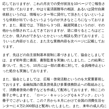
応しておりますが、これの月次での受付状況を10ページでご報告さ
せて頂いております。やはり返済困難等の相談、あるいは貸付自粛
依頼というのは、情報センター等に貸付して頂きたくないというよ
うな依頼が出ているというようなのが大きなところになっておりま
す。また、最近では、下段から３つ目、融資関連というのが、その
他から分類されてふえてきておりますが、逆に借りるところはどこ
だとか、借入れができないとかといった相談も受けております。こ
ういった内容が１点と、また主な業務内容を次ページに記載してお
ります。
まず、先ほどの自主規制基本規制に基づきまして、協会としまして
は、まず初年度に書面、書類監査を実施いたしました。この結果に
基づいて、先ごろ、10月には一部の業者に対して、会員権停止とい
った処分も実施しております。
また、協会としましては、広報・啓発活動というのを大変重要視し
ております。金融知識の普及啓発及び多重債務防止への取組みとし
て、消費者啓発の冊子などを作成して配布しております。特にこの
冊子と申しますと、「ローン・キャッシングＱ＆Ａブック」という
冊子でございまして、この７月から８月にかけて全国の消費生活セ
ンターに４万2,000部ほど配布いたしました。また、来年の成人式に