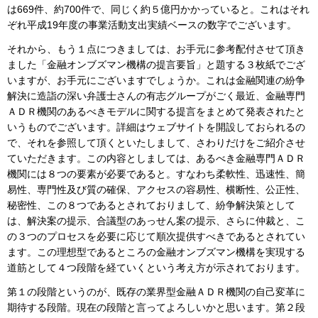
は669件、約700件で、同じく約５億円かかっていると。これはそれ
ぞれ平成19年度の事業活動支出実績ベースの数字でございます。
それから、もう１点につきましては、お手元に参考配付させて頂き
ました「金融オンブズマン機構の提言要旨」と題する３枚紙でござ
いますが、お手元にございますでしょうか。これは金融関連の紛争
解決に造詣の深い弁護士さんの有志グループがごく最近、金融専門
ＡＤＲ機関のあるべきモデルに関する提言をまとめて発表されたと
いうものでございます。詳細はウェブサイトを開設しておられるの
で、それを参照して頂くといたしまして、さわりだけをご紹介させ
ていただきます。この内容としましては、あるべき金融専門ＡＤＲ
機関には８つの要素が必要であると。すなわち柔軟性、迅速性、簡
易性、専門性及び質の確保、アクセスの容易性、横断性、公正性、
秘密性、この８つであるとされておりまして、紛争解決策として
は、解決案の提示、合議型のあっせん案の提示、さらに仲裁と、こ
の３つのプロセスを必要に応じて順次提供すべきであるとされてい
ます。この理想型であるところの金融オンブズマン機構を実現する
道筋として４つ段階を経ていくという考え方が示されております。
第１の段階というのが、既存の業界型金融ＡＤＲ機関の自己変革に
期待する段階。現在の段階と言ってよろしいかと思います。第２段