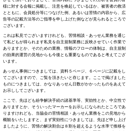
様に対する会報に掲載し、注意を喚起しているほか、被害者の救済
とともに、会員処分等につなげた例、あるいは苦情の内容から、広
告等の記載方法等のご指導を申し上げた例などが見られるところで
ございます。
これは私見でございますけれども、苦情相談・あっせん業務を通じ
て私どもが得られます私見を自主規制業務に反映させていく作業で
ありますとか、そのための業務、情報のフローの体制は、自主規制
の効果的運営の見地からも今後とも重要なものであると考えてござ
います。
あっせん事例につきましては、資料５ページ、６ページに記載をし
てございますので、ご覧を頂きたいと存じます。ここで掲げました
ものにつきましては、かなりあっせん日数がかかったものをあえて
お示ししてございます。
ここで、先ほども紛争解決手続の諸基準等、実効性とか、中立性で
ありますとか、そういったマーカーをお示しになられたところであ
りますけれども、当協会の苦情相談・あっせん業務をこの見地から
概観をいたしますと、まず実効性につきましては、先ほど申し上げ
ましたように、苦情の解決割合は８割を超えるような水準で推移を