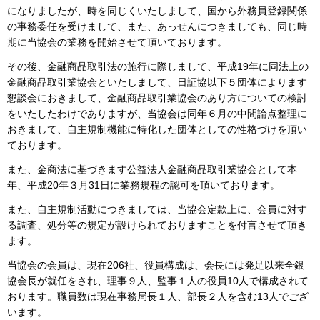
になりましたが、時を同じくいたしまして、国から外務員登録関係
の事務委任を受けまして、また、あっせんにつきましても、同じ時
期に当協会の業務を開始させて頂いております。
その後、金融商品取引法の施行に際しまして、平成19年に同法上の
金融商品取引業協会といたしまして、日証協以下５団体によります
懇談会におきまして、金融商品取引業協会のあり方についての検討
をいたしたわけでありますが、当協会は同年６月の中間論点整理に
おきまして、自主規制機能に特化した団体としての性格づけを頂い
ております。
また、金商法に基づきます公益法人金融商品取引業協会として本
年、平成20年３月31日に業務規程の認可を頂いております。
また、自主規制活動につきましては、当協会定款上に、会員に対す
る調査、処分等の規定が設けられておりますことを付言させて頂き
ます。
当協会の会員は、現在206社、役員構成は、会長には発足以来全銀
協会長が就任をされ、理事９人、監事１人の役員10人で構成されて
おります。職員数は現在事務局長１人、部長２人を含む13人でござ
います。