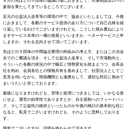
６月の先ほどの５団体の協議の場におきまして、共通相談窓口への
参加を果たしてきているところでございます。
足元の公益法人改革等の環境の中で、協会といたしましては、今後
におきまして、各般のサービス提供のあり方について自己点検を繰
り返しているわけでございますけれども、こうした積み重ねにより
ますサービス水準の一層の発展といいますか、ベターサービスと申
しますか、それを志向させて頂いてございます。
先ほどの５団体の中間論点整理の枠組みの考え方、またはこの当会
合でのご審議を頂き、そして公益法人改革と、そして市場動向と、
そういった各般の状況の中で幅広く情勢変化を踏まえつつ、会長会
社を初め、会員各社との情報共有を進めまして、社団法人としてご
意見を伺いながら、関係機関とも連携をして、適切な対応に努めて
まいりたいと存じております。
最後になりますけれども、苦情と処理につきましては、いかなる形
にせよ、運営の効率性でありますとか、自主規制へのフィードバッ
ク、そして公益性の維持といったものが今後の検討の基本的な柱に
なると、私見でございますけれども、そのように思料しておりま
す。
簡単でございますが、説明を終わらせて頂きます。