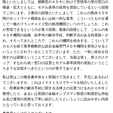
階といたしましては、横断型のＡＤＲに向けて苦情等の受付窓口の
構築・拡大とともに、モデル基準の採用を奨励しているという段階
でございます。３番目の段階といたしまして、これらの既存ＡＤＲ
間のネットワーク構築あるいは統一的な基準、こういったものを通
じて一種のフランチャイズ型の処理機関というのでしょうか、これ
が実現できるというのが第３段階。最後の段階として、これらの各
ＡＤＲ機関の組織、紛争等の解決手続、判断手法がある程度統一さ
れ、そろってきたところで、これらの機関を統合する。こういうプ
ロセスを経て業界横断的な総合金融専門ＡＤＲ機関を実現させると
いうふうにされているところでございます。ただ、一挙に統合を目
指すのは困難ということでございまして、当面は第１、第２のステ
ップ、すなわち統一窓口の設置とモデル基準採用の奨励というとこ
ろまでを目指すべきだというのが骨子であります。
私は実はこの報告書本体を１部届けて頂きまして、手元にあるわけ
でございますが、これはイラスト入りでケースを紹介いたしました
り、民事紛争の解決手続に関する法律上の位置づけをわかりやすく
整理したり、あるいは英国の金融オンブズマン制度の制度的な枠組
み及び運用の実態を丁寧に紹介したりというふうに読みやすい内容
となっていると思っております。