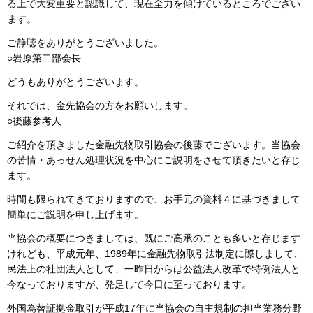
る上で大変重要と認識して、現在全力を傾けているところでござい
ます。
ご静聴をありがとうございました。
○岩原第二部会長
どうもありがとうございます。
それでは、金先協会の方をお願いします。
○後藤参考人
ご紹介を頂きました金融先物取引協会の後藤でございます。当協会
の苦情・あっせん処理状況を中心にご説明をさせて頂きたいと存じ
ます。
時間も限られてきておりますので、お手元の資料４に基づきまして
簡単にご説明を申し上げます。
当協会の概要につきましては、既にご高承のことも多いと存じます
けれども、平成元年、1989年に金融先物取引法制定に際しまして、
民法上の社団法人として、一昨日からは公益法人改革で特例法人と
今なっておりますが、発足して今日に至っております。
外国為替証拠金取引が平成17年に当協会の自主規制の担当業務分野