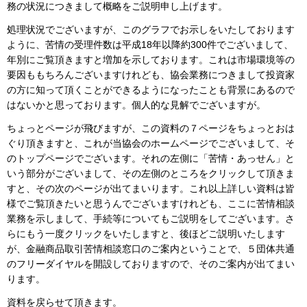
務の状況につきまして概略をご説明申し上げます。
処理状況でございますが、このグラフでお示しをいたしております
ように、苦情の受理件数は平成18年以降約300件でございまして、
年別にご覧頂きますと増加を示しております。これは市場環境等の
要因ももちろんございますけれども、協会業務につきまして投資家
の方に知って頂くことができるようになったことも背景にあるので
はないかと思っております。個人的な見解でございますが。
ちょっとページが飛びますが、この資料の７ページをちょっとおは
ぐり頂きますと、これが当協会のホームページでございまして、そ
のトップページでございます。それの左側に「苦情・あっせん」と
いう部分がございまして、その左側のところをクリックして頂きま
すと、その次のページが出てまいります。これ以上詳しい資料は皆
様でご覧頂きたいと思うんでございますけれども、ここに苦情相談
業務を示しまして、手続等についてもご説明をしてございます。さ
らにもう一度クリックをいたしますと、後ほどご説明いたします
が、金融商品取引苦情相談窓口のご案内ということで、５団体共通
のフリーダイヤルを開設しておりますので、そのご案内が出てまい
ります。
資料を戻らせて頂きます。