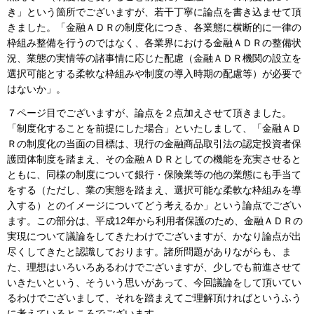
き」という箇所でございますが、若干丁寧に論点を書き込ませて頂
きました。「金融ＡＤＲの制度化につき、各業態に横断的に一律の
枠組み整備を行うのではなく、各業界における金融ＡＤＲの整備状
況、業態の実情等の諸事情に応じた配慮（金融ＡＤＲ機関の設立を
選択可能とする柔軟な枠組みや制度の導入時期の配慮等）が必要で
はないか」。
７ページ目でございますが、論点を２点加えさせて頂きました。
「制度化することを前提にした場合」といたしまして、「金融ＡＤ
Ｒの制度化の当面の目標は、現行の金融商品取引法の認定投資者保
護団体制度を踏まえ、その金融ＡＤＲとしての機能を充実させると
ともに、同様の制度について銀行・保険業等の他の業態にも手当て
をする（ただし、業の実態を踏まえ、選択可能な柔軟な枠組みを導
入する）とのイメージについてどう考えるか」という論点でござい
ます。この部分は、平成12年から利用者保護のため、金融ＡＤＲの
実現について議論をしてきたわけでございますが、かなり論点が出
尽くしてきたと認識しております。諸所問題がありながらも、ま
た、理想はいろいろあるわけでございますが、少しでも前進させて
いきたいという、そういう思いがあって、今回議論をして頂いてい
るわけでございまして、それを踏まえてご理解頂ければというふう
に考えているところでございます。