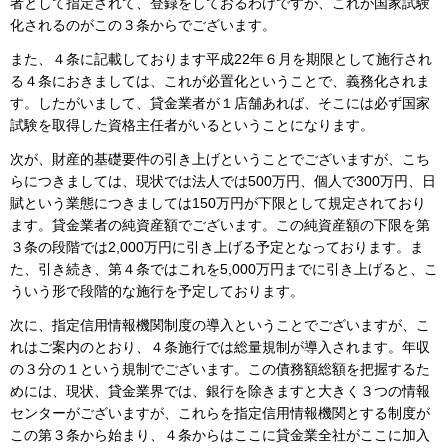
者として指定されて、登録をしておるわけですが、これが国家試験
化されるのがこの３条からでございます。
また、４条に記載しております平成22年６月を期限として施行され
る４条におきましては、これが必置化ということで、義務化されま
す。したがいまして、貸金業者が１店舗あれば、そこには必ず国家
試験を取得した資格主任者がいるということになります。
次が、財産的基礎要件の引き上げということでございますが、こち
らにつきましては、現状では法人では500万円、個人で300万円、日
賦という業態につきましては150万円が下限として規定されており
ます。貸金業者の純資産額でございます。この純資産額の下限を第
３条の段階では2,000万円に引き上げる予定となっております。ま
た、引き続き、第４条ではこれを5,000万円までに引き上げると、こ
ういう形で段階的な施行を予定しております。
次に、指定信用情報機関制度の導入ということでございますが、こ
れはご案内のとおり、４条施行では総量規制が導入されます。年収
の３分の１という規制でございます。この債務額総額を把握するた
めには、現状、貸金業界では、銀行を除きますと大きく３つの情報
センターがございますが、これらを指定信用情報機関とする制度が
この第３条から始まり、４条からはここに貸金業全社がここに加入