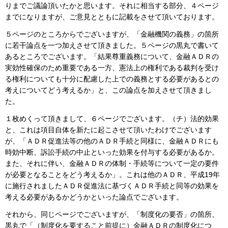
りまでご議論頂いたかと思います。それに相当する部分、４ページ
までになりますが、ご意見とともに記載をさせて頂いております。
５ページのところからでございますが、「金融機関の義務」の箇所
に若干論点を一つ加えさせて頂きました。５ページの黒丸で書いて
あるところでございます。「結果尊重義務について、金融ＡＤＲの
実効性確保のため重要である一方、憲法上の権利である裁判を受け
る権利についても十分に配慮した上での義務とする必要があるとの
考えについてどう考えるか」と、この論点を加えさせて頂きまし
た。
１枚めくって頂きまして、６ページでございます。（チ）法的効果
と、これは項目自体を新たに起こさせて頂いたわけでございます
が、「ＡＤＲ促進法等の他のＡＤＲ手続と同様に、金融ＡＤＲにも
時効中断、訴訟手続の中止といった効果を付与する必要があるか。
また、それに伴い、金融ＡＤＲの体制・手続等について一定の要件
が必要となることをどう考えるか」。これは他のＡＤＲ、平成19年
に施行されましたＡＤＲ促進法に基づくＡＤＲ手続と同等の効果を
考える必要があるかどうかといった論点でございます。
それから、同じページでございますが、「制度化の要否」の箇所、
黒丸で「（制度化を要すること前提に）金融ＡＤＲの制度化につ