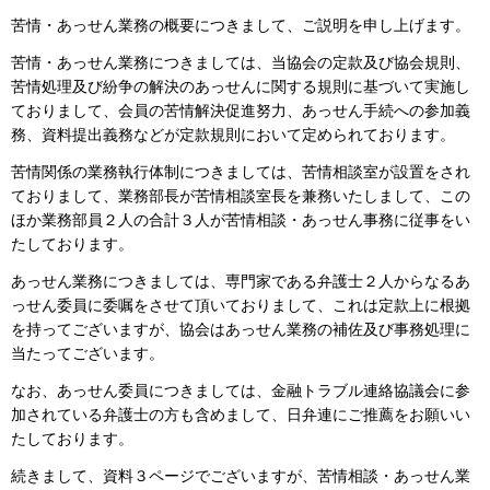
苦情・あっせん業務の概要につきまして、ご説明を申し上げます。
苦情・あっせん業務につきましては、当協会の定款及び協会規則、
苦情処理及び紛争の解決のあっせんに関する規則に基づいて実施し
ておりまして、会員の苦情解決促進努力、あっせん手続への参加義
務、資料提出義務などが定款規則において定められております。
苦情関係の業務執行体制につきましては、苦情相談室が設置をされ
ておりまして、業務部長が苦情相談室長を兼務いたしまして、この
ほか業務部員２人の合計３人が苦情相談・あっせん事務に従事をい
たしております。
あっせん業務につきましては、専門家である弁護士２人からなるあ
っせん委員に委嘱をさせて頂いておりまして、これは定款上に根拠
を持ってございますが、協会はあっせん業務の補佐及び事務処理に
当たってございます。
なお、あっせん委員につきましては、金融トラブル連絡協議会に参
加されている弁護士の方も含めまして、日弁連にご推薦をお願いい
たしております。
続きまして、資料３ページでございますが、苦情相談・あっせん業