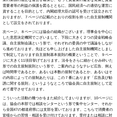
需要者等の利益の保護を図るとともに、国民経済への適切な運営に
資することを目的として、内閣総理大臣の認可を受けて設立されて
おりますが、７ページの記載のとおりの役割を持った自主規制機関
として設立をされております。
次ページ、８ページには協会の組織がございます。理事会を中心に
した意思決定機関でございまして、下段に大きく２つの貸金戦略会
議、自主規制会議という形で、それぞれの委員の中で議論をしなが
ら進めております。先ほども申し上げました自主規制機関としまし
て制定しております自主規制基本規則の概要ということで、９ペー
ジに大きく11項目挙げております。法令をさらに細かくかみ砕いた
形での自主規制規則という形で、ご案内のようなテレビ広告、例え
ば時間帯であるとか、あるいは本数の規制であるとか、あるいはそ
の内容によっての規制あたりは、この７番にあります「広告及び勧
誘に関する規則」というようなところで協会員に自主規制として定
めて遵守させております。
こういった活動の幾つかをまた紹介してまいりますが、10ページに
は、協会の本部では相談センターという形で集中センター、それか
ら全国47の都道府県には支部を置いております。こちらで消費者の
皆様からの苦情・相談を受け付けております。受付または相談に対