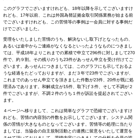
このグラフでございますけれども、18年以降を示してございますけ
れども、17年以前、これは外国為替証拠金取引関係業務が始まる前
でございますけれども、この苦情等の事例は一会員に対する事例だ
けでございました。
受理をいたしました苦情のうち、解決ないし取下げとなったもの、
あるいは途中からご連絡がなくなるといったようなものにつきまし
ては、平成18年よりこれまでの累積で申立て296件に対しまして270
件で、約９割。その残りのうち23件があっせん申立を受け付けてご
ざいます。あっせんにつきましては、このグラフにも示しておるよ
うな経過をたどっておりますが、まだ３年で23件でございますが、
これまでのあっせん申立てを頂きました件数が23件、20件が既に処
理済みであります。和解成立が15件、取下げ３件、そして不調が２
件でございますが、不調２件のうち１件が訴訟を提起されてござい
ます。
４ページへ移りまして、これは簡単なグラフで恐縮でございますけ
れども、苦情の内容別の件数をお示ししてございます。システム関
係の苦情が大きなものとなってございます。苦情等の処理に当たり
ましては、当協会の自主規制活動との連携に留意をいたして運営を
させて頂いておりまして、苦情内容につきましての分析を会員の皆