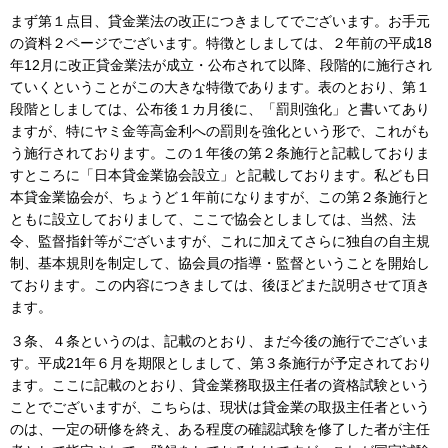
まず第１点目、貸金業法の改正につきましてでございます。お手元
の資料２ページでございます。特徴としましては、２年前の平成18
年12月に改正貸金業法が成立・公布されて以降、段階的に施行され
ていくということがこの大きな特徴であります。表のとおり、第１
段階としましては、公布後１カ月後に、「罰則強化」と書いてあり
ますが、特にヤミ金等高金利への罰則を強化という形で、これがも
う施行されております。この１年後の第２条施行と記載しておりま
すところに「日本貸金業協会設立」と記載しております。私ども日
本貸金業協会が、ちょうど１年前になりますが、この第２条施行と
ともに設立しておりまして、ここで協会としましては、当然、法
令、監督指針等がございますが、これに加えてさらに独自の自主規
制、基本規則を制定して、協会員の指導・監督ということを開始し
ております。この内容につきましては、後ほどまた説明させて頂き
ます。
３条、４条というのは、記載のとおり、まだ今後の施行でございま
す。平成21年６月を期限としまして、第３条施行が予定されており
ます。ここに記載のとおり、貸金業務取扱主任者の資格試験という
ことでございますが、こちらは、現状は貸金業の取扱主任者という
のは、一定の研修を終え、ある程度の確認試験を修了した者が主任