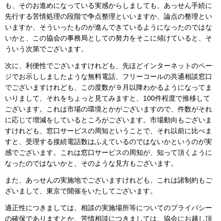
も、そのお進めになっている実感からしましても、あっせん手続に
先行する苦情処理の段階で争点整理といいますか、論点の整理とい
いますか、そういったものが進んできているようになったのではな
いかと、この協会の事務局としての努力をそこに傾けていると、そ
ういう次第でございます。
次に、利便性でございますけれども、先ほどインターネットのペー
ジでお示ししましたような無料電話、フリーコールの共通相談窓口
でございますけれども、この度数が９月以降わかるようになってま
いりまして、それをちょっと見てみますと、100件程度で推移して
ございます。これは市場の環境とかがございますので、件数がそれ
に応じて増減をしているところがございます。市場動向もございま
すけれども、窓口サービスの周知ということで、それ以前に比べま
すと、受理する接続電話数はふえているのではないかというのが実
感でございます。これは窓口サービスの周知が、知って頂くように
なったのではないかと、そのような見方もございます。
また、あっせんの実施地でございますけれども、これは諸制約もご
ざいまして、東京で開催をいたしてございます。
適正性につきましては、相談の実施場所等についてのプライバシー
の確保でありますとか、苦情相談につきましては、協会にお越し頂