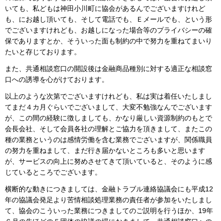
いても、私どもは神田小川町に協会があるんでございますけれど
も、にお越し頂いても、そして電話でも、Ｅメールでも、という形
でございますけれども、お越しになった場合等のプライバシーの確
保でありますとか、そういった面も制約の中で努力を重ねてまいり
たいと存じております。
また、共通相談窓口の開設後は金融商品種別に対する適正な相談窓
口への誘導を心がけております。
以上のような次第でございますけれども、私は実は着任いたしまし
てまだ４カ月ぐらいでございまして、大変不勉強なんでございます
が、この間の経験に徴しましても、かなり厳しい資源制約のもとで
会長会社、そして会員各社の理解とご協力を頂きまして、またこの
種の業務というのは感情労働を含む業務でございますが、関係職員
の努力を重ねまして、まだ行き届かないところも多いと思います
が、サービスの向上に努めさせてきて頂いていると、そのように感
じているところでございます。
横断的な動きにつきましては、金融トラブル連絡協議会にも平成12
年の協議会発足より苦情相談処理業務の責任者が参加をいたしまし
て、協会のこういった業務につきましてのご説明を行うほか、19年