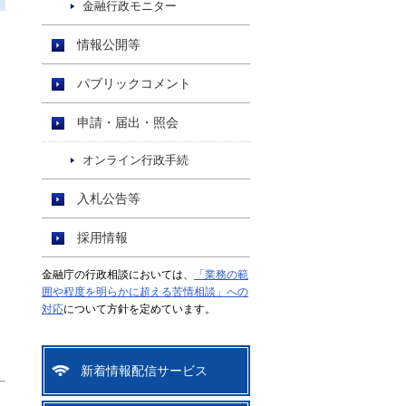
金融行政モニター
情報公開等
パブリックコメント
申請・届出・照会
オンライン行政手続
入札公告等
採用情報
金融庁の行政相談においては、
「業務の範
囲や程度を明らかに超える苦情相談」への
対応
について方針を定めています。
）
新着情報配信サービス