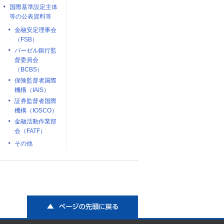
国際基準設定主体
等の公表資料等
金融安定理事会
（FSB）
バーゼル銀行監
督委員会
（BCBS）
保険監督者国際
機構（IAIS）
証券監督者国際
機構（IOSCO）
金融活動作業部
会（FATF）
その他
ページの先頭に戻る