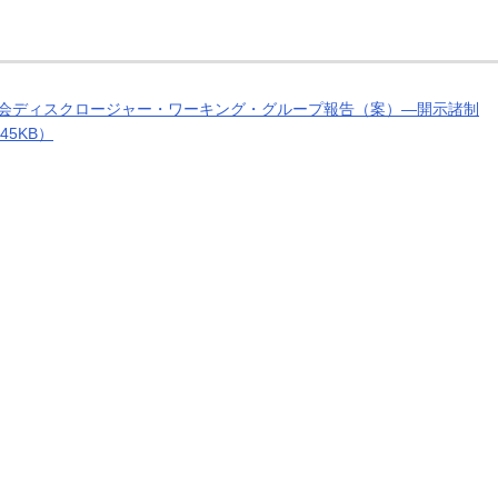
会ディスクロージャー・ワーキング・グループ報告（案）―開示諸制
5KB）