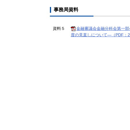
事務局資料
資料５
金融審議会金融分科会第一部
度の見直しについて―（PDF：24