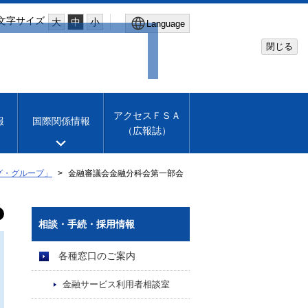
文字サイズ
大
中
小
Language
閉じる
Global Site
Financial Services Agency
アクセスＦＳＡ
報
国際関係情報
（広報誌）
Machine translation
English
グ・グループ」
金融審議会金融分科会第一部会
相談・手続・採用情報
各種窓口のご案内
金融サービス利用者相談室