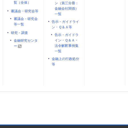
覧（全体）
ン（第三分冊：
金融会社関係）
審議会・研究会等
一覧
審議会・研究会
告示・ガイドライ
等一覧
ン・Ｑ＆Ａ等
研究・調査
告示・ガイドラ
イン・Ｑ＆Ａ・
金融研究センタ
法令解釈事例集
ー
一覧
金融上の行政処分
等