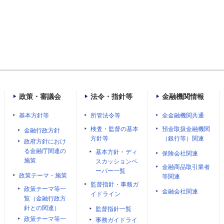
政策・審議会
法令・指針等
金融機関情報
基本方針等
所管法令等
全金融機関共通
検査・監督の基本
預金取扱金融機関
金融行政方針
方針等
（銀行等）関連
政府方針におけ
る金融庁関連の
基本方針・ディ
保険会社関連
施策
スカッションペ
金融商品取引業者
ーパー一覧
政策テーマ・施策
等関連
監督指針・事務ガ
政策テーマ等一
金融会社関連
イドライン
覧（金融行政方
針との関連）
監督指針一覧
政策テーマ等一
事務ガイドライ