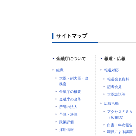
サイトマップ
金融庁について
報道・広報
組織
報道対応
大臣・副大臣・政
報道発表資料
務官
記者会見
金融庁の概要
大臣談話等
金融庁の改革
広報活動
所管の法人
アクセスＦＳＡ
予算・決算
（広報誌）
政策評価
白書・年次報告
採用情報
職員による講演