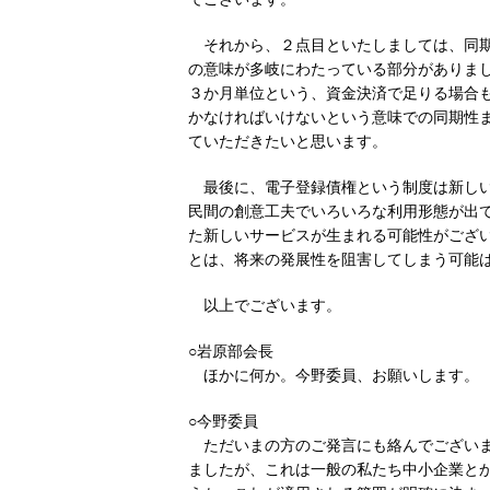
それから、２点目といたしましては、同
の意味が多岐にわたっている部分がありま
３か月単位という、資金決済で足りる場合
かなければいけないという意味での同期性
ていただきたいと思います。
最後に、電子登録債権という制度は新し
民間の創意工夫でいろいろな利用形態が出
た新しいサービスが生まれる可能性がござ
とは、将来の発展性を阻害してしまう可能
以上でございます。
○岩原部会長
ほかに何か。今野委員、お願いします。
○今野委員
ただいまの方のご発言にも絡んでござい
ましたが、これは一般の私たち中小企業と