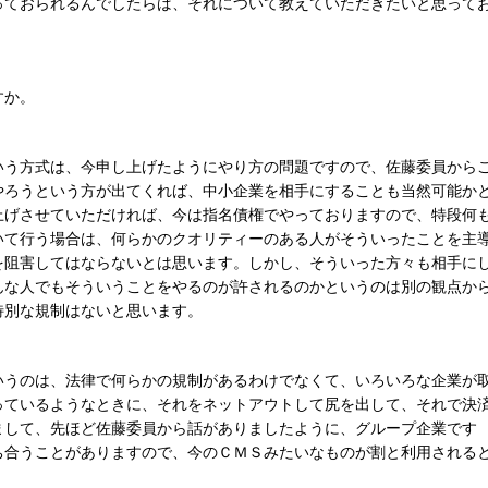
っておられるんでしたらば、それについて教えていただきたいと思って
すか。
いう方式は、今申し上げたようにやり方の問題ですので、佐藤委員から
やろうという方が出てくれば、中小企業を相手にすることも当然可能か
上げさせていただければ、今は指名債権でやっておりますので、特段何
いて行う場合は、何らかのクオリティーのある人がそういったことを主
を阻害してはならないとは思います。しかし、そういった方々も相手に
んな人でもそういうことをやるのが許されるのかというのは別の観点か
特別な規制はないと思います。
いうのは、法律で何らかの規制があるわけでなくて、いろいろな企業が
っているようなときに、それをネットアウトして尻を出して、それで決
まして、先ほど佐藤委員から話がありましたように、グループ企業です
ち合うことがありますので、今のＣＭＳみたいなものが割と利用される