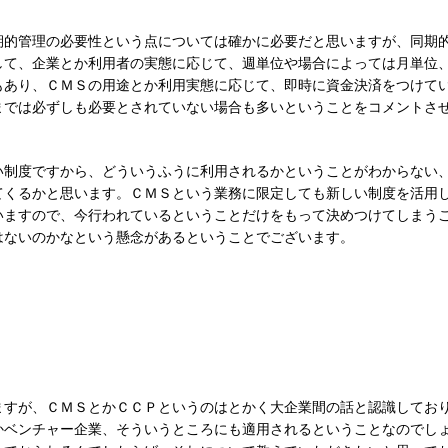
期的管理の必要性という点については確かに必要だと思いますが、同期
して、企業とか利用者の実態に応じて、週単位や場合によっては月単位
もあり、ＣＭＳの用途とか利用実態に応じて、即時に資金決済をつけて
までは必ずしも必要とされていない場合も多いということをコメントさ
い制度ですから、どういうふうに利用されるかということがわからない
てくるかと思います。ＣＭＳという業務に限定しても新しい制度を活用
いますので、今行われているということだけをもって決めつけてしまう
はないのかなという懸念があるということでございます。
ますが、ＣＭＳとかＣＣＰというのはとかく大企業間の話と認識してお
かベンチャー企業、そういうところにも適用されるということなのでし