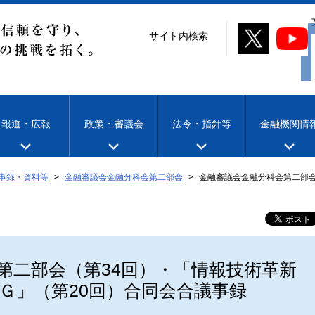
サイト内検索
報道・広報
政策・審議会
法令・指針等
金融機関情
事録・資料等
金融審議会金融分科会第二部会
金融審議会金融分科会第二部会
第二部会（第34回）・「情報技術革新
Ｇ」（第20回）合同会合議事録