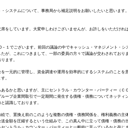
ト・システムについて、事務局から補足説明をお願いしたいと思います
欠席をしています。大変申しわけございませんが、お許しをいただけれ
0－１でございます。前回の議論の中でキャッシュ・マネジメント・シ
したが、これにつきまして、一部の委員の方々で議論が交わされており
おります。
金を一元的に管理し、資金調達や運用を効率的にするシステムのことを
ます。
ろあるかと思いますが、主にセントラル・カウンター・パーティー（Ｃ
グループ企業間取引で一定期間に発生する債権・債務についてネッティ
のと認識しております。
の絵で、置換え前のこのような複数の債権・債務関係を、権利義務の主
金送金額を圧縮するという仕組みで、この真ん中に立って債権・債務の
をセントラル・カウンター・パーティーと一般的に言っているかと存じ