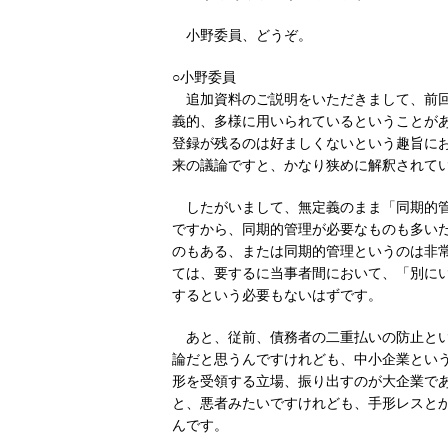
小野委員、どうぞ。
○小野委員
追加資料のご説明をいただきまして、前
義的、多様に用いられているということが
登録が残るのは好ましくないという趣旨に
来の議論ですと、かなり狭めに解釈されて
したがいまして、無定義のまま「同期的
ですから、同期的管理が必要なものも多い
のもある、または同期的管理というのは非
ては、要するに当事者間において、「別に
するという必要もないはずです。
あと、従前、債務者の二重払いの防止と
論だと思うんですけれども、中小企業とい
形を受領する立場、振り出すのが大企業で
と、悪者みたいですけれども、手形レスと
んです。