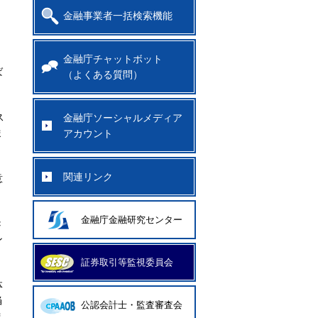
金融事業者一括検索機能
。
金融庁チャットボット
ば
（よくある質問）
ス
金融庁ソーシャルメディア
ま
アカウント
関連リンク
意
金融庁金融研究センター
Ｃ
ン
証券取引等監視委員会
体
当
公認会計士・監査審査会
ま