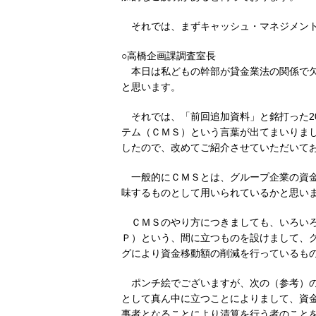
それでは、まずキャッシュ・マネジメン
○高橋企画課調査室長
本日は私どもの幹部が貸金業法の関係で
と思います。
それでは、「前回追加資料」と銘打った2
テム（ＣＭＳ）という言葉が出てまいりま
したので、改めてご紹介させていただいて
一般的にＣＭＳとは、グループ企業の資
味するものとして用いられているかと思い
ＣＭＳのやり方につきましても、いろい
Ｐ）という、間に立つものを設けまして、
グにより資金移動額の削減を行っているも
ポンチ絵でございますが、次の（参考）
として真ん中に立つことによりまして、資
事者となることにより清算を行う者のこと