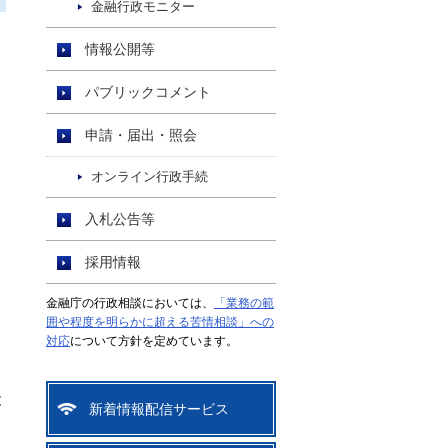
金融行政モニター
情報公開等
パブリックコメント
申請・届出・照会
オンライン行政手続
入札公告等
採用情報
金融庁の行政相談においては、
「業務の範
囲や程度を明らかに超える苦情相談」への
対応
について方針を定めています。
と
新着情報配信サービス