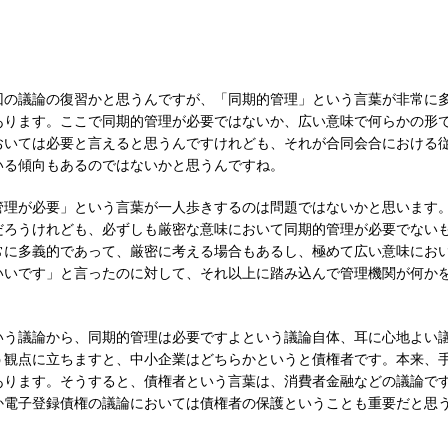
回の議論の復習かと思うんですが、「同期的管理」という言葉が非常に
あります。ここで同期的管理が必要ではないか、広い意味で何らかの形
おいては必要と言えると思うんですけれども、それが合同会合における
いる傾向もあるのではないかと思うんですね。
管理が必要」という言葉が一人歩きするのは問題ではないかと思います
だろうけれども、必ずしも厳密な意味において同期的管理が必要でない
常に多義的であって、厳密に考える場合もあるし、極めて広い意味にお
いいです」と言ったのに対して、それ以上に踏み込んで管理機関が何か
いう議論から、同期的管理は必要ですよという議論自体、耳に心地よい
う観点に立ちますと、中小企業はどちらかというと債権者です。本来、
あります。そうすると、債権者という言葉は、消費者金融などの議論で
か電子登録債権の議論においては債権者の保護ということも重要だと思