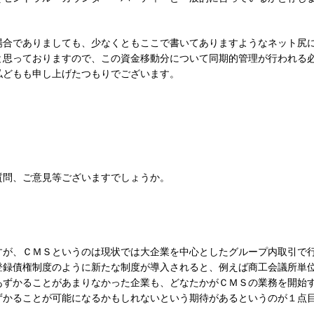
場合でありましても、少なくともここで書いてありますようなネット尻
と思っておりますので、この資金移動分について同期的管理が行われる
私どもも申し上げたつもりでございます。
質問、ご意見等ございますでしょうか。
すが、ＣＭＳというのは現状では大企業を中心としたグループ内取引で
登録債権制度のように新たな制度が導入されると、例えば商工会議所単
あずかることがあまりなかった企業も、どなたかがＣＭＳの業務を開始
ずかることが可能になるかもしれないという期待があるというのが１点