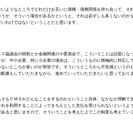
ないようなところでどれだけお互いに債権・債務関係を持ち合って、そ
いうか、そういう場合があるかというと、それは必ずしも多くないのか
ないわけではないということだと思います。
ネス協議会の税制とか金融関連の小委員会で、こういうことは話題にな
すが、中小企業、特に小企業の場合は、こういうものに積極的に対応し
いないところが多いのが実状です。そういうところから不安感というの
の配慮もしていただきながら、進めていっていただきたいと思っており
もそもＣＭＳがどんなことをするのかということ自体、なかなか理解で
それを利用することによってきちんとした支払を受けられないというよ
があると思いますので、そういうことを考えた上でこの制度も考えてい