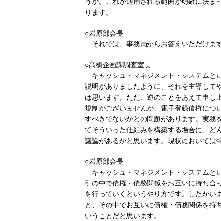
うか。これが適用される範囲が明確に決ま
ります。
○岩原部会長
それでは、事務局からお答えいただけま
○高橋企画課調査室長
キャッシュ・マネジメント・システムと
説明がありましたように、それを主導して
は思います。ただ、逆のことをあえて申し
規制がございませんが、電子登録債権につ
すべきでないかとの問題があります。実務
てそういった仕組みを構築する場合に、ど
議論があるかと思います。現状においては
○岩原部会長
キャッシュ・マネジメント・システムと
引の中で債権・債務関係をお互いに持ち合
を行っていくというやり方です。したがい
と、その中でお互いに債権・債務関係を持
いうことだと思います。