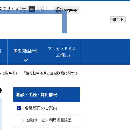
文字サイズ
大
中
小
Language
閉じる
Global Site
Financial Services Agency
アクセスＦＳＡ
報
国際関係情報
（広報誌）
Machine translation
English
（第34回）・「情報技術革新と金融制度に関する
相談・手続・採用情報
各種窓口のご案内
金融サービス利用者相談室