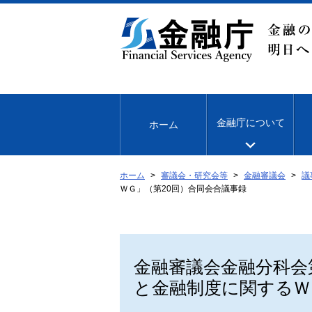
本
文
へ
移
動
金融庁について
ホーム
ホーム
審議会・研究会等
金融審議会
議
ＷＧ」（第20回）合同会合議事録
金融審議会金融分科会
と金融制度に関するＷ