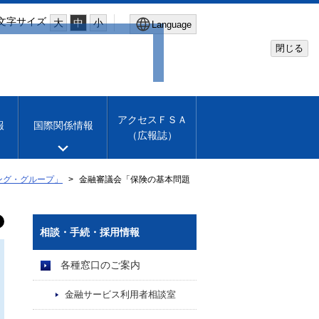
文字サイズ
大
中
小
Language
閉じる
Global Site
Financial Services Agency
アクセスＦＳＡ
報
国際関係情報
（広報誌）
Machine translation
English
ング・グループ」
金融審議会「保険の基本問題
相談・手続・採用情報
各種窓口のご案内
金融サービス利用者相談室