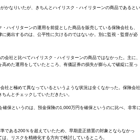
者がかなりいたが、きちんとハイリスク・ハイリターンの商品であると
ク・ハイリターンの運用を前提とした商品を販売している保険会社も、
律に拠出するのは、公平性に欠けるのではないか。別に監視・監督が必
他の会社と比べてハイリスク・ハイリターンの商品ではなかった。主に
を高めた運用をしていたところ、有価証券の損失が膨らんで破綻に至っ
険会社と極めて異なっているというような状況は全くなかった。保険会
きちんとチェックしていただきたい。
を確保というのは、預金保険の1,000万円を確保というのに比べ、非常
準である200％を超えていたため、早期是正措置の対象とならなかっ
ては、リスクを精緻化する方向で検討しているところ。