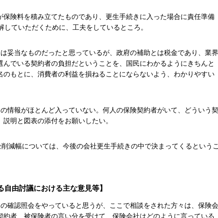
が保険料を積み立てたものであり、更生手続きに入った場合に責任準備
理解していただくために、工夫をしているところ。
ては妥当なものだったと思っているが、政府の補助とは税金であり、業
選んでいる契約者の負担だということを、国民にわかるようにきちんと
名のもとに、消費者の利益を損ねることにならないよう、わかりやすい
側の情報がほとんど入っていない。何人の保険契約者がいて、どういう
、説明と図表の添付をお願いしたい。
金削減幅については、今後の会社更生手続きの中で決まってくるという
る自由討議における主な意見等】
約の確認照会をやっていると思うが、ここで相談をされた方々は、保険
契約者、被保険者の言い分を受けて、保険会社はどのように言っている