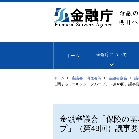
本
文
へ
移
動
金融庁について
ホーム
ホーム
審議会・研究会等
金融審議会
議
に関するワーキング・グループ」（第48回）議事
金融審議会「保険の基
プ」（第48回）議事要