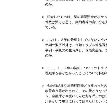
のか。
○
紹介したものは、契約確認照会がなか
件数は減ると思う。契約者等の言い分を
ている。
○
この１，２年の分析をしていないよう
半期の数字以外は、金融トラブル連絡調
事例・事象の発生時期と、保険商品名、
のか。
○
ここ、１，２年の契約についてのトラ
理結果を書かなかったことについて特段
○
金融商品取引法施行以降どう変わった
改善命令等が出されて、その後どうなっ
う。金融庁が今後いろんな方を呼ぶのは
汗をかいて現場に行って頂きたいという