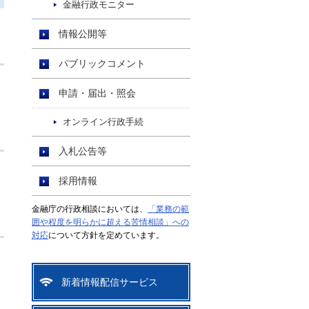
金融行政モニター
情報公開等
パブリックコメント
申請・届出・照会
オンライン行政手続
入札公告等
採用情報
金融庁の行政相談においては、
「業務の範
囲や程度を明らかに超える苦情相談」への
対応
について方針を定めています。
新着情報配信サービス