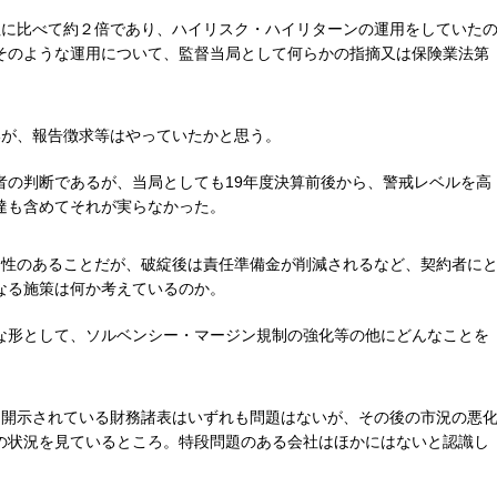
社に比べて約２倍であり、ハイリスク・ハイリターンの運用をしていた
そのような運用について、監督当局として何らかの指摘又は保険業法第
。
いが、報告徴求等はやっていたかと思う。
者の判断であるが、当局としても19年度決算前後から、警戒レベルを高
達も含めてそれが実らなかった。
当性のあることだが、破綻後は責任準備金が削減されるなど、契約者に
なる施策は何か考えているのか。
な形として、ソルベンシー・マージン規制の強化等の他にどんなことを
、開示されている財務諸表はいずれも問題はないが、その後の市況の悪
の状況を見ているところ。特段問題のある会社はほかにはないと認識し