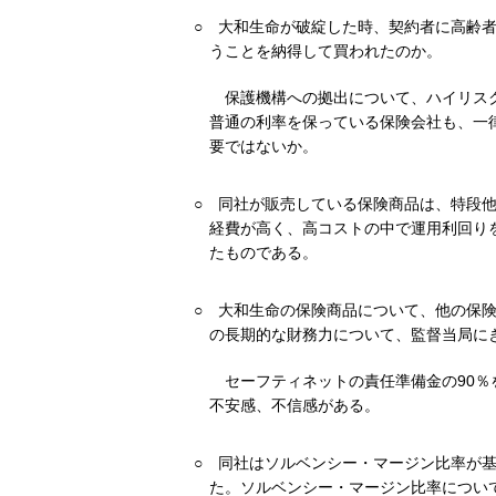
○
大和生命が破綻した時、契約者に高齢
うことを納得して買われたのか。
保護機構への拠出について、ハイリス
普通の利率を保っている保険会社も、一
要ではないか。
○
同社が販売している保険商品は、特段
経費が高く、高コストの中で運用利回り
たものである。
○
大和生命の保険商品について、他の保
の長期的な財務力について、監督当局に
セーフティネットの責任準備金の90％
不安感、不信感がある。
○
同社はソルベンシー・マージン比率が基
た。ソルベンシー・マージン比率につい