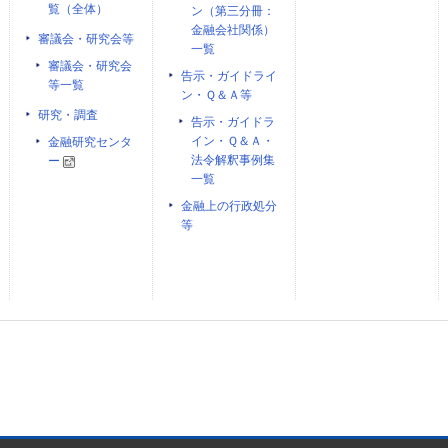
覧（全体）
ン（第三分冊：
金融会社関係）
審議会・研究会等
一覧
審議会・研究会
告示・ガイドライ
等一覧
ン・Ｑ＆Ａ等
研究・調査
告示・ガイドラ
イン・Ｑ＆Ａ・
金融研究センタ
法令解釈事例集
ー
一覧
金融上の行政処分
等