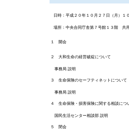
日時：平成２０年１０月２７日（月）１
場所：中央合同庁舎第７号館１３階 共
１
開会
２
大和生命の経営破綻について
事務局 説明
３
生命保険のセーフティネットについて
事務局 説明
４
生命保険・損害保険に関する相談につ
国民生活センター相談部 説明
５
閉会