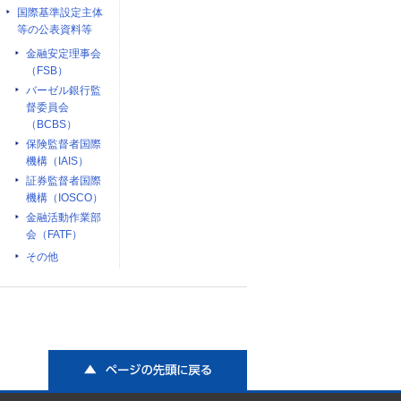
国際基準設定主体
等の公表資料等
金融安定理事会
（FSB）
バーゼル銀行監
督委員会
（BCBS）
保険監督者国際
機構（IAIS）
証券監督者国際
機構（IOSCO）
金融活動作業部
会（FATF）
その他
ページの先頭に戻る