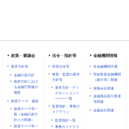
政策・審議会
法令・指針等
金融機関情報
基本方針等
所管法令等
全金融機関共通
検査・監督の基本
預金取扱金融機関
金融行政方針
方針等
（銀行等）関連
政府方針におけ
る金融庁関連の
基本方針・ディ
保険会社関連
施策
スカッションペ
金融商品取引業者
ーパー一覧
政策テーマ・施策
等関連
監督指針・事務ガ
政策テーマ等一
金融会社関連
イドライン
覧（金融行政方
針との関連）
監督指針一覧
政策テーマ等一
事務ガイドライ