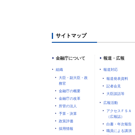
サイトマップ
金融庁について
報道・広報
組織
報道対応
大臣・副大臣・政
報道発表資料
務官
記者会見
金融庁の概要
大臣談話等
金融庁の改革
広報活動
所管の法人
アクセスＦＳＡ
予算・決算
（広報誌）
政策評価
白書・年次報告
採用情報
職員による講演