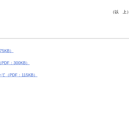
（以 上
5KB）
DF：300KB）
（PDF：115KB）