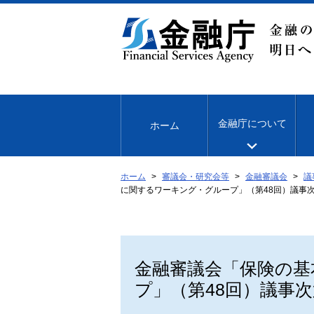
本
文
へ
移
動
金融庁について
ホーム
ホーム
審議会・研究会等
金融審議会
議
に関するワーキング・グループ」（第48回）議事
金融審議会「保険の基
プ」（第48回）議事次