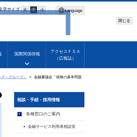
文字サイズ
大
中
小
Language
閉じる
Global Site
Financial Services Agency
アクセスＦＳＡ
報
国際関係情報
（広報誌）
Machine translation
English
ング・グループ」
金融審議会「保険の基本問題
相談・手続・採用情報
各種窓口のご案内
金融サービス利用者相談室