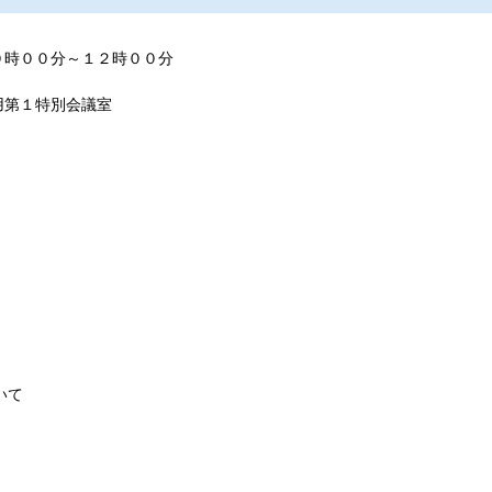
０時００分～１２時００分
用第１特別会議室
いて