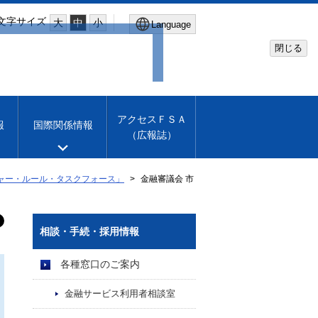
文字サイズ
大
中
小
Language
閉じる
Global Site
Financial Services Agency
アクセスＦＳＡ
報
国際関係情報
（広報誌）
Machine translation
English
ャー・ルール・タスクフォース」
金融審議会 市
相談・手続・採用情報
各種窓口のご案内
金融サービス利用者相談室