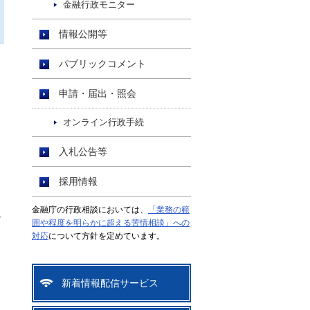
金融行政モニター
情報公開等
パブリックコメント
申請・届出・照会
オンライン行政手続
入札公告等
採用情報
金融庁の行政相談においては、
「業務の範
う
囲や程度を明らかに超える苦情相談」への
対応
について方針を定めています。
新着情報配信サービス