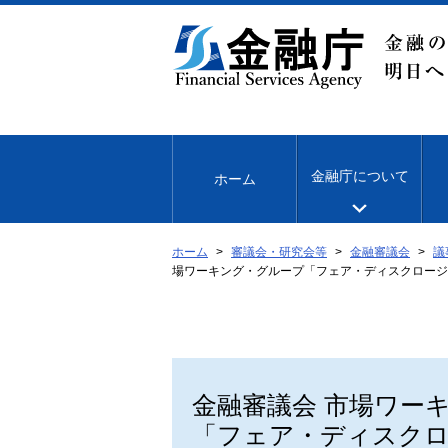
本
文
へ
移
動
金融庁について
ホーム
ホーム
審議会・研究会等
金融審議会
議
場ワーキング・グループ「フェア・ディスクロージ
金融審議会 市場ワー
「フェア・ディスク