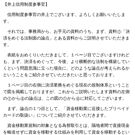
【井上信用制度参事官】
信用制度参事官の井上でございます。よろしくお願いいたしま
す。
それでは、事務局から、お手元の資料のうち、まず、資料
「決
済をめぐる法制面の論点」とある資料からご説明させていただきま
す。
表紙をおめくりいただきまして、１ページ目でございますけれど
も、まず、決済をめぐって、今後、より横断的な法制を構築してい
くという問題意識に立った場合に、どのような論点が考えられるか
ということをご紹介させていただきたいと思っております。
１ページ目の右側に決済業務をめぐる現在の規制体系ということ
で図を掲載しておりますが、これからご説明いたします資料の左側
の
から
の論点は、この図の
から
に対応してございます。
まず、論点の１つ目として、「資金移動業に近接したプリペイド
カードの取扱い」についてご紹介させていただきます。
資金移動業規制の対象となる為替取引とは、隔地者間で直接現金
を輸送せずに資金を移動する仕組みを利用して資金を移動するとい