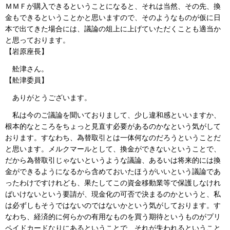
ＭＭＦが購入できるということになると、それは当然、その先、換
金もできるということかと思いますので、そのようなものが仮に日
本で出てきた場合には、議論の俎上に上げていただくことも適当か
と思っております。
【岩原座長】
舩津さん。
【舩津委員】
ありがとうございます。
私は今のご議論を聞いておりまして、少し違和感といいますか、
根本的なところをちょっと見直す必要があるのかなという気がして
おります。すなわち、為替取引とは一体何なのだろうということだ
と思います。メルクマールとして、換金ができないということで、
だから為替取引じゃないというような議論、あるいは将来的には換
金ができるようになるから含めておいたほうがいいという議論であ
ったわけですけれども、果たしてこの資金移動業等で保護しなけれ
ばいけないという要請が、現金化の可否で決まるのかというと、私
は必ずしもそうではないのではないかという気がしております。す
なわち、経済的に何らかの有用なものを買う期待というものがプリ
ペイドカードなりにあるということで、それが失われるということ