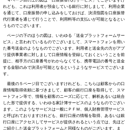
４ページ目の上の図は「口座振替代行サービス」でございますけ
れども、これは利用者が預金している銀行に対しまして、利用企業
を通じて、口座振替の申し込みをしておけば、決済指図を口座振替
代行業者を通じて行うことで、利用料等の支払いが可能となるとい
うものでございます。
ページの下のほうの図は、いわゆる「送金プラットフォームサー
ビス」と言われているものでございまして、スマートフォンを用い
た番号送金のようなものでございます。利用者と送金先の方がアプ
リ提供事業者に対しまして口座情報を登録しておくということを前
提に、相手方の口座番号がわからなくても、携帯電話の番号と送金
する金額のみで決済が可能となるというようなサービスでございま
す。
最後の５ページ目でございますけれども、こちらは顧客からの口
座情報取得依頼に基づきまして、顧客の銀行口座を取得して、スマ
ートフォン等で、情報を顧客のニーズに応じて、解析あるいは統合
した形で提供する、いわゆる家計簿サービスのようなものでござい
ます。このようなサービスは一般にＰＦＭ、個人財務管理サービス
と呼ばれておりますけれども、銀行口座の情報を取得、あるいは銀
行口座にアクセスしてサービスが提供されるという点では、先ほど
ご紹介した送金プラットフォームと同様なものがございます。ま