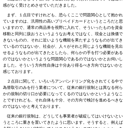
感がなく受けとめさせていただきました。
まず、１点目ですけれども、恐らくここで問題関心として抱かれ
ていますのは、汎用性の高いプリペイドカードというところだと思
いますので、通常の商品券を視野に入れて、そういったものを資金
移動と同列に扱おうというようなお考えではなく、現金とは換価で
きないものの、それに近いような機能を果たすようなものが出てき
ているのではないか、社会が、人々がそれと同じような機能を見出
せるようなものが出てきたとしたら、何らかの手を打つ必要がある
のではないかというような問題関心であるのではないかとお伺いし
ました。そういう方向性自身は十分あり得るべき方向ではないかと
感じております。
２点目に関して、いろいろアンバンドリング化をされてくる中で
為替取引のみを行う業者について、従来の銀行規制とは異なる何ら
かの規制の切り口が必要になってくるのではないかというようなこ
とですけれども、それ自体も十分、その方向で検討を進めるべきな
のではないかと考えております。
従来の銀行規制は、どうしても事業者が破綻してはいけないとい
うところに重きを置いてきたように思います。そうすると、例えば