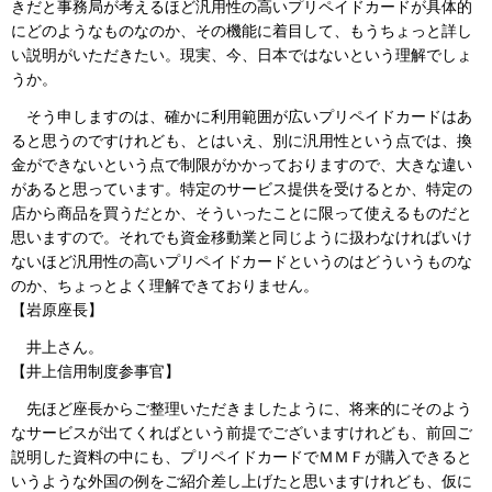
きだと事務局が考えるほど汎用性の高いプリペイドカードが具体的
にどのようなものなのか、その機能に着目して、もうちょっと詳し
い説明がいただきたい。現実、今、日本ではないという理解でしょ
うか。
そう申しますのは、確かに利用範囲が広いプリペイドカードはあ
ると思うのですけれども、とはいえ、別に汎用性という点では、換
金ができないという点で制限がかかっておりますので、大きな違い
があると思っています。特定のサービス提供を受けるとか、特定の
店から商品を買うだとか、そういったことに限って使えるものだと
思いますので。それでも資金移動業と同じように扱わなければいけ
ないほど汎用性の高いプリペイドカードというのはどういうものな
のか、ちょっとよく理解できておりません。
【岩原座長】
井上さん。
【井上信用制度参事官】
先ほど座長からご整理いただきましたように、将来的にそのよう
なサービスが出てくればという前提でございますけれども、前回ご
説明した資料の中にも、プリペイドカードでＭＭＦが購入できると
いうような外国の例をご紹介差し上げたと思いますけれども、仮に