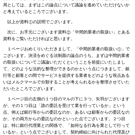
局としては、まずはこの論点について議論を進めていただけないか
と考えているところでございます。
以上が資料
の説明でございます。
次に、お手元にございます資料
「中間的業者の取扱い」とある
資料をご覧いただければと思います。
１ページおめくりいただきまして、「中間的業者の取扱い
」で
ございます。決済をめぐる法制面の論点のうち、まずは中間的業者
の取扱いについてご議論いただくということを前提にいたしまし
て、どのような法的な整理ができるのかという点につきまして、銀
行等と顧客との間でサービスを提供する業者をどのような視点ある
いはメルクマールで分類することが考えられるかを整理させていた
だいたところでございます。
１ページ目の左側の１つ目のマルの下に３つ、矢羽がございます
が、その１つ目は「誰の委託を受けて業を行っているか」という
点、例えば銀行等からの委託なのか、あるいは顧客からの委託なの
か、その両方からの委託なのかといった点でございます。２つ目
は、特に銀行代理業との関係で、「如何なる行為を業として行って
いるか」という点でございまして、契約締結に向けられた代理及び