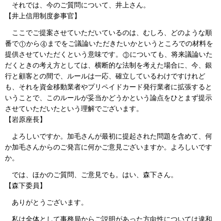
それでは、今のご質問について、井上さん。
【井上信用制度参事官】
ここでご提案させていただいているのは、むしろ、どのような順
番で
から
までをご議論いただきたいかというところでの材料を
提供させていただくという意味です。
についても、将来議論いた
だくときの考え方としては、横断的な法制を考えた場合に、今、銀
行と顧客との間で、ルールは一応、確立しているわけですけれど
も、それを資金移動業者やプリペイドカード発行業者に拡張すると
いうことで、このルールが妥当かどうかという論点をひとまず提示
させていただいたという理解でございます。
【岩原座長】
よろしいですか。加毛さんが最初に提起された問題を含めて、何
か加毛さんからのご発言に何かご意見ございますか。よろしいです
か。
では、ほかのご質問、ご意見でも。はい、森下さん。
【森下委員】
ありがとうございます。
私は全体として事務局からご説明があった方向性については違和