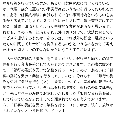
媒介行為を行っているのか、あるいは契約締結に向けられている
が、代理・媒介に至らない事実行為というものを行っておられるの
か、あるいは契約締結に向けられていない事実行為というものもあ
るかと考えております。３つ目といたしまして、銀行業務には主に
預金・融資・決済というような中核的な業務があるかと思いますけ
れども、そのうち、決済とそれ以外は切り分けて、決済に関してサ
ービスを提供するものか、あるいは、それ以外の預金・融資といっ
たものに関してサービスを提供するものかというものを分けて考え
たほうが望ましいのではないかということでございます。
ページの右側の「参考」をご覧ください。銀行等と顧客との間で
仲介を行う業者を分類してみたものでございます。この表の縦の列
で、「銀行の委託を受けて業務を行う（Ａ）」のか、あるいは「顧
客の委託を受けて業務を行う（Ｂ）」のかに分けられ、「銀行の委
託を受けて業務を行う（Ａ）」業者については、基本的に銀行の法
制でカバーされており、それは銀行代理業や、銀行の外部委託先な
ど、先ほどページ左側でお示しいたしました「如何なる行為を業と
して行っているか」によって分類されていると考えております。一
方、「顧客の委託を受けて業務を行う（Ｂ）」者は、現在、規制が
されていないという理解でございます。