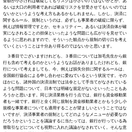
金額が小さければ破綻してもリスクは小さいのではないかとか、あ
るいは大口の利用者であれば破綻リスクを甘受させてもいいのでは
ないかというような考え方もあるかもしれません。しかし、決済に
関するルール、規制というのは、必ずしも事業者の破綻に限らず、
例えば情報管理ですとか、セキュリティー、あるいは決済自体が確
実になされることの担保といったような問題にも広がりを見せてい
るように思われますので、そういった観点から規制の切り口を考え
ていくということは十分あり得るのではないかと思います。
３番目でございますけれども、３番目については加毛先生から銀
行も含めて考えるのかというようなお話がありましたけれども、銀
行について考えましても、今、例えば損失分担に関するルールは、
全国銀行協会による申し合わせに委ねているという状況です。その
ほかにも、諸外国の決済法制では法令として手当てがなされている
ような問題について、日本では明確な規定がないといったこともあ
ろうかと思います。同じ決済業務を行う点では、銀行も資金移動業
者も一緒です。銀行と全く同じ規制を資金移動業者とかもう少し小
規模な事業者についても適用することが望ましいということではな
いですが、決済事業者の規制としてどのようなメニューが必要なの
だろうかということを議論するに当たっては、銀行が行っている為
替取引などについても視野に入れた議論がなされていく。そんな意