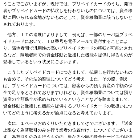
うことでございますが、現行では、プリペイドカードのうち、発行
者がプリペイドカードの払戻しを行わないものについては、資金移
動に用いられる余地がないものとして、資金移動業に該当しないと
されております。
他方、ＩＴの進展によりまして、例えば、一部のサーバ型プリペ
イドカードにおいて、ＩＤ番号を電子メールで送付することによ
り、隔地者間で汎用性の高いプリペイドカードの移転が可能とされ
るなど、隔地者間での資金移動と近接した機能を提供し得るものが
登場しているという状況にございます。
こうしたプリペイドカードにつきまして、払戻しを行わないもの
も含めて、その法的整理についてどう考え、また、その際、例え
ば、プリペイドカードについては、顧客からの預り資産の半額の保
全で足りるとされておりますけれども、資金移動業については預り
資産の全額保全が求められているということなどを踏まえまして、
資金移動と近接した機能を提供するプリペイドカードの取扱いにつ
いてどのように考えるかが論点になると考えております。
次に、１ページおめくりいただきまして
でございます、「送金
上限なく為替取引のみを行う業者の位置付け」についてでございま
す。為替取引のみを行うものの、単なる少額の送金サービスの提供