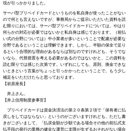
現が引っかかりました。
サーバ型プリペイドカードというものを私自身が使ったことがない
ので何とも言えないですが、事務局からご提示いただいた資料を読
む限りにおいては、サーバ型プリペイドカードについては、やはり
何らかの対応が必要ではないかと私自身は感じております。（前払
い式の分野については）中小業者が多いということで配慮が必要な
分野であるということは理解できます。しかし、半額の保全で足り
るという合理的な理由があるならば別なのですけれども、そうでな
いなら、代替措置を考える必要があるのではないかと、この資料を
読む限りでは感じた次第です。いずれにしても、原則、換金できな
いときという言葉がちょっと引っかかったということで、もう少し
補足をいただけたらと思っております。
【岩原座長】
井上さん。
【井上信用制度参事官】
プリペイドカードは資金決済法の第２０条第２項で「保有者に払
戻しをしてはならない」というのがございますけれども、ただし書
きがございまして、「払戻金額が少額である場合その他の前払式支
払手段の発行の業務の健全な運営に支障が生ずるおそれがない場合