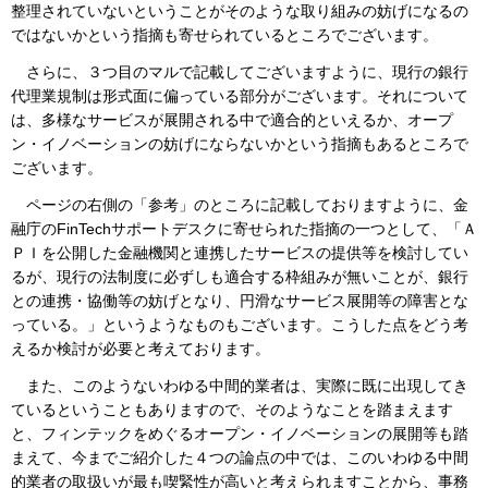
整理されていないということがそのような取り組みの妨げになるの
ではないかという指摘も寄せられているところでございます。
さらに、３つ目のマルで記載してございますように、現行の銀行
代理業規制は形式面に偏っている部分がございます。それについて
は、多様なサービスが展開される中で適合的といえるか、オープ
ン・イノベーションの妨げにならないかという指摘もあるところで
ございます。
ページの右側の「参考」のところに記載しておりますように、金
融庁のFinTechサポートデスクに寄せられた指摘の一つとして、「Ａ
ＰＩを公開した金融機関と連携したサービスの提供等を検討してい
るが、現行の法制度に必ずしも適合する枠組みが無いことが、銀行
との連携・協働等の妨げとなり、円滑なサービス展開等の障害とな
っている。」というようなものもございます。こうした点をどう考
えるか検討が必要と考えております。
また、このようないわゆる中間的業者は、実際に既に出現してき
ているということもありますので、そのようなことを踏まえます
と、フィンテックをめぐるオープン・イノベーションの展開等も踏
まえて、今までご紹介した４つの論点の中では、このいわゆる中間
的業者の取扱いが最も喫緊性が高いと考えられますことから、事務