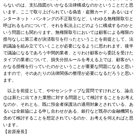
らないのは、支払指図がいかなる法律構成なのかということだと思
います。ここで取り上げられている偽造・盗難カード、あるいはイ
ンターネット・バンキングの不正取引など、いわゆる無権限取引と
呼ばれるものについて、それを私法上にどのように構成するのかと
いう問題にも関わります。無権限取引においては顧客による権限の
授与なしに第三者が決済取引を行ったということを前提として、法
的議論を組み立てていくことが必要になるように思われます。後半
で議論になるであろう中間的業者、とりわけ顧客から委託を受けた
タイプの業者について、損失分担ルールを考える上では、顧客がい
かなる授権を行っていたのかということが重要な問題になると思い
ますので、そのあたりの法律関係の整理が必要になるだろうと思い
ます。
以上を前提として、ややセンシティブな質問ですけれども、論点
は新たに出てきた業態に対する問題として検討することをお考え
なのか、それとも、既に預金者保護法の適用対象とされている、あ
るいは全銀協による申し合わせがある、銀行など既存の金融機関も
含めて検討することを想定されているのか、お考えを伺えればと思
います。
【岩原座長】