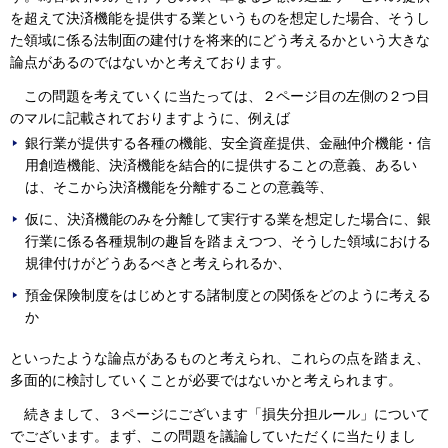
を超えて決済機能を提供する業というものを想定した場合、そうし
た領域に係る法制面の建付けを将来的にどう考えるかという大きな
論点があるのではないかと考えております。
この問題を考えていくに当たっては、２ページ目の左側の２つ目
のマルに記載されておりますように、例えば
銀行業が提供する各種の機能、安全資産提供、金融仲介機能・信
用創造機能、決済機能を結合的に提供することの意義、あるい
は、そこから決済機能を分離することの意義等、
仮に、決済機能のみを分離して実行する業を想定した場合に、銀
行業に係る各種規制の趣旨を踏まえつつ、そうした領域における
規律付けがどうあるべきと考えられるか、
預金保険制度をはじめとする諸制度との関係をどのように考える
か
といったような論点があるものと考えられ、これらの点を踏まえ、
多面的に検討していくことが必要ではないかと考えられます。
続きまして、３ページにございます「損失分担ルール」について
でございます。まず、この問題を議論していただくに当たりまし