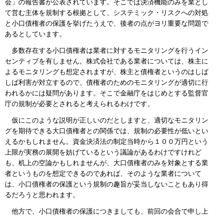
会」の報告書が公表されています。そこでは決済機能のみを業とし
て営む主体を規制する根拠として、システミック・リスクへの対処
と小口債権者の保護を挙げたうえで、後者の点がヨリ重要な問題で
あるとしています。
多数存在する小口債権者は業者に対するモニタリングを行うイン
センティブを有しません。株式会社である業者については、株主に
よるモニタリングも想定されますが、株主と債権者というのはしば
しば利害が対立するので、債権者のためのモニタリングが適切に行
われるかには疑問があります。そこで金融庁をはじめとする監督官
庁の規制が必要とされると考えられるわけです。
仮にこのような説明が正しいのだとしますと、適切なモニタリン
グを期待できる大口債権者との関係では、規制の必要性が低いとい
えるかもしれません。資金決済法の制定当時から１００万円という
上限が実務の展開を妨げているという議論があるわけですけれど
も、机上の空論かもしれませんが、大口債権者のみを対象とする業
者というものを想定できるのであれば、そのような業者について
は、小口債権者の保護という規制の趣旨が妥当しないこともあり得
るだろうと思われます。
他方で、小口債権者の保護につきましても、前回の会合で申し上