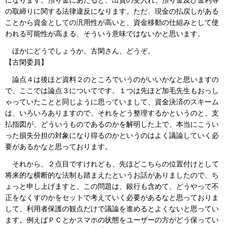
になります。預り金にあたると、出資の受入れ、預り金及び金利等
の取締りに関する法律違反になります。ただ、現金の払戻しがある
ことから資金としての汎用性が高いと、資金移動の仕組みとして使
われる可能性が高まる、そういう意味ではないかと思います。
ほかにどうでしょうか。古閑さん、どうぞ。
【古閑委員】
論点４は後ほど資料２のところでいうのがいいかなと思いますの
で、ここでは論点３についてです。１つは先ほど加毛先生もおっし
ゃっていたことと同じように思っていまして、資金決済のスキーム
は、いろいろありますので、それをどう整理するかというのと、支
払指図が、どういうものであるのかを解明した上で、本当にこうい
った損失分担の対象になり得るのかというのはよく議論していく必
要があるかなと思っております。
それから、２点目ですけれども、先ほどこちらの位置付けとして
将来的な横断的な法制も踏まえたというお話がありましたので、ち
ょっと申し上げますと、この問題は、銀行も含めて、どうやって不
正をなくすのかをセットで考えていく必要があるなと思っておりま
して、利用者保護の観点だけで議論を進めるとよくないと思ってい
ます。例えばＰＣとかスマホの状態をユーザーの方がどう保ってい