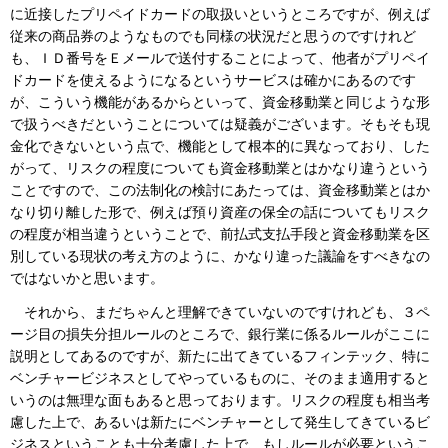
に近接したプリペイドカードの取扱いというところですが、例えば
従来の商品券のようなものでも同様の状況だと思うのですけれど
も、ＩＤ番号をＥメールで送付することによって、他者がプリペイ
ドカードを使えるようになるというサービスは確かにあるのです
が、こういう機能があるからといって、資金移動業と同じような形
で扱うべきだということについては疑義がございます。そもそも現
金化できないという点で、機能として根本的に異なっており、した
がって、リスクの程度についても資金移動業とはかなり違うという
ことですので、この法制化の検討にあたっては、資金移動業とはか
なり切り離した形で、例えば預り資産の保全の話についてもリスク
の程度が相当違うということで、前払式支払手段と資金移動業を区
別している現状の考え方のように、かなり違った議論をすべきなの
ではないかと思います。
それから、まだちゃんと理解できていないのですけれども、３ペ
ージ目の損失分担ルールのところで、銀行業に係るルールがここに
説明としてあるのですが、新たに出てきているフィンテック、特に
ベンチャービジネスとしてやっているものに、そのまま適用すると
いうのは無理な面もあると思っております。リスクの程度も相当考
慮した上で、あるいは新たにベンチャーとして発生してきているビ
ジネスということも十分考慮した上で、もしルールが必要というこ