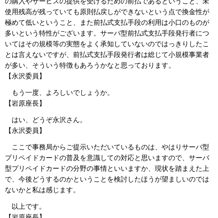
の購入やサービスの提供を受けるための前払であるということ、未
使用残高が残っていても原則払戻しができないという点で換金性が
極めて低いということ、また前払式支払手段の利用は小口のものが
多いという特性がございます。サーバ型前払式支払手段発行者につ
いてはその規模等の実態をよく承知していないのではっきりしたこ
とは言えないですが、前払式支払手段発行者は総じて小規模事業者
が多い、そういう特徴もあろうかなと思っております。
【永沢委員】
もう一度、よろしいでしょうか。
【岩原座長】
はい、どうぞ永沢さん。
【永沢委員】
ここで事務局からご提示いただいているものは、やはりサーバ型
プリペイドカードの普及を意識しての対応と思いますので、サーバ
型プリペイドカードの分野の事情といいますか、現状を踏まえた上
で、今後どうするのかということを検討したほうが望ましいのでは
ないかと私は感じます。
以上です。
【岩原座長】