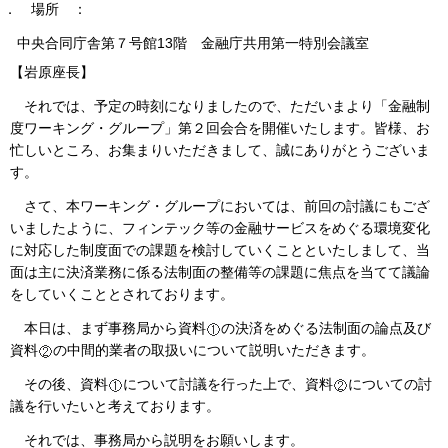
２．
場所
：
中央合同庁舎第７号館13階 金融庁共用第一特別会議室
【岩原座長】
それでは、予定の時刻になりましたので、ただいまより「金融制
度ワーキング・グループ」第２回会合を開催いたします。皆様、お
忙しいところ、お集まりいただきまして、誠にありがとうございま
す。
さて、本ワーキング・グループにおいては、前回の討議にもござ
いましたように、フィンテック等の金融サービスをめぐる環境変化
に対応した制度面での課題を検討していくことといたしまして、当
面は主に決済業務に係る法制面の整備等の課題に焦点を当てて議論
をしていくこととされております。
本日は、まず事務局から資料
の決済をめぐる法制面の論点及び
資料
の中間的業者の取扱いについて説明いただきます。
その後、資料
について討議を行った上で、資料
についての討
議を行いたいと考えております。
それでは、事務局から説明をお願いします。