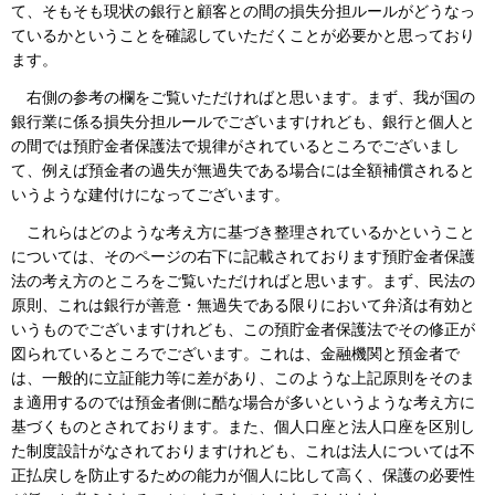
て、そもそも現状の銀行と顧客との間の損失分担ルールがどうなっ
ているかということを確認していただくことが必要かと思っており
ます。
右側の参考の欄をご覧いただければと思います。まず、我が国の
銀行業に係る損失分担ルールでございますけれども、銀行と個人と
の間では預貯金者保護法で規律がされているところでございまし
て、例えば預金者の過失が無過失である場合には全額補償されると
いうような建付けになってございます。
これらはどのような考え方に基づき整理されているかということ
については、そのページの右下に記載されております預貯金者保護
法の考え方のところをご覧いただければと思います。まず、民法の
原則、これは銀行が善意・無過失である限りにおいて弁済は有効と
いうものでございますけれども、この預貯金者保護法でその修正が
図られているところでございます。これは、金融機関と預金者で
は、一般的に立証能力等に差があり、このような上記原則をそのま
ま適用するのでは預金者側に酷な場合が多いというような考え方に
基づくものとされております。また、個人口座と法人口座を区別し
た制度設計がなされておりますけれども、これは法人については不
正払戻しを防止するための能力が個人に比して高く、保護の必要性