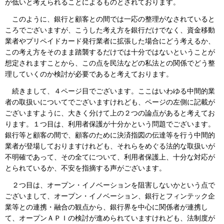
が低いと考えられることによるものとされております。
このように、銀行と顧客との間では一応の整理がなされていると
ころでございますが、こうした考え方を銀行だけでなく、資金移動
業者やプリペイドカード発行業者に拡張した場合にどう考えるか、
この考え方をそのまま踏襲するだけでは十分ではないということが
想定されますことから、この点を民法などの私法との関係でどう整
理していくのか検討が必要であると考えております。
続きまして、４ページ目でございます。ここはいわゆる中間的業
者の取扱いについてでございますけれども、ページの左側に記載が
ございますように、大きく分けて上の２つの論点があると考えてお
ります。１つ目は、利用者保護が十分かという問題でございます。
銀行等と顧客の間で、顧客のために決済指図の伝達等を行う中間的
業者が登場しておりますけれども、それらをめぐる法的な取扱いが
不明確であって、その全てについて、利用者保護上、十分な対応が
とられているか、不安を指摘する声がございます。
２つ目は、オープン・イノベーションを阻害しないかという点で
ございまして、オープン・イノベーション、銀行とフィンテック企
業等との連携・融合の観点から、銀行界を中心に関係者が連携し
て、オープンＡＰＩの検討が進められていますけれども、法制度が