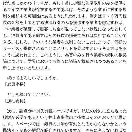
げた点にかかわりますが、もし非常に少額な決済取引のみを提供す
るタイプの業者が存在するのであれば、そのような業者に対する規
制を緩和する可能性はあるように思われます。例えば２～３万円程
度の金額を上限とする決済取引のみを提供する業者を想定すれば、
その業者が破綻して顧客にお金が返ってこない状況になったとして
も、消費者である顧客はその程度の損失であれば負担することがで
きる。むしろ、そのような業者を規制しないことによって、低額の
サービスが提供されることにメリットを見出すという考え方はある
ように思われます。このように、為替のみを行う業者の規制の根拠
論について、学界においても徐々に議論が蓄積されつつあることを
申し上げたいと思います。
続けてよろしいでしょうか。
【岩原座長】
どうぞ続けてください。
【加毛委員】
次に、論点
の損失分担ルールですが、私法の原則に立ち返った
検討が必要であるという井上参事官のご指摘はそのとおりだと思い
ます。３ページでは、銀行の弁済が有効となるかならないかという
民法４７８条の解釈が紹介されていますが、さらに考えなければな