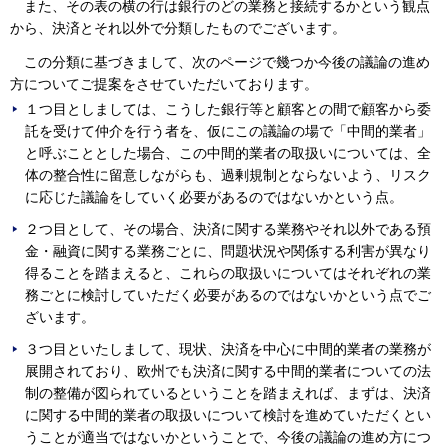
また、その表の横の行は銀行のどの業務と接続するかという観点
から、決済とそれ以外で分類したものでございます。
この分類に基づきまして、次のページで幾つか今後の議論の進め
方についてご提案をさせていただいております。
１つ目としましては、こうした銀行等と顧客との間で顧客から委
託を受けて仲介を行う者を、仮にこの議論の場で「中間的業者」
と呼ぶこととした場合、この中間的業者の取扱いについては、全
体の整合性に留意しながらも、過剰規制とならないよう、リスク
に応じた議論をしていく必要があるのではないかという点。
２つ目として、その場合、決済に関する業務やそれ以外である預
金・融資に関する業務ごとに、問題状況や関係する利害が異なり
得ることを踏まえると、これらの取扱いについてはそれぞれの業
務ごとに検討していただく必要があるのではないかという点でご
ざいます。
３つ目といたしまして、現状、決済を中心に中間的業者の業務が
展開されており、欧州でも決済に関する中間的業者についての法
制の整備が図られているということを踏まえれば、まずは、決済
に関する中間的業者の取扱いについて検討を進めていただくとい
うことが適当ではないかということで、今後の議論の進め方につ