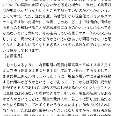
についての保護の要請ではないかと考えた場合に、果たして為替取
引が現金化かどうかというところで切っていいのかどうかというと
ころですね。ただ、逆に今度、為替取引から現金化というメルクマ
ールを取り除いた場合に、今度、じゃあ、どこまで経済的な価値が
あるものを移動せることが為替取引になるのかという話になってき
かねないという意味で、今の進展している電子マネー等の状況から
しますと、現金化するかどうかというのはあまり問題ではないと思
う反面、あまりに広くなり過ぎるというのも危険なのではないかと
いう気がしております。
【岩原座長】
おっしゃるように、為替取引の定義は最高裁の平成１３年３月１
２日判決（刑集５５巻２号９７頁）で出ているわけでありまして、
まさに井上さんがおっしゃったように、現金を用いずに資金を移動
する仕組みかどうかということであって、そこからは実際に資金移
動ができるのであれば、現金の払戻しがあるかどうかということと
は直接には関係ないと理解できます。むしろ、現金の払戻しがある
かどうかということは、預金の受け入れ、若しくは預り金に当たる
かという問題として出てくるだろうと思います。預金の受け入れに
当たると、これは銀行業を行ったことになりますから、銀行法違反