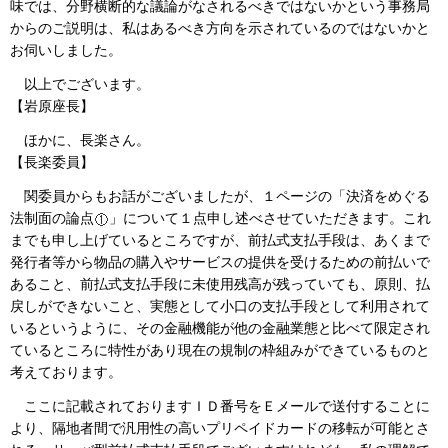
味では、分野横断的な議論がなされるべきではないかという事務局
からのご説明は、私はあるべき方向を示されているのではないかと
お伺いしました。
以上でございます。
【岩原座長】
ほかに、長楽さん。
【長楽委員】
関委員からもお話がございましたが、１ページの「決済をめぐる
法制面の論点
」について１点申し述べさせていただきます。これ
までも申し上げているところですが、前払式支払手段は、あくまで
発行者等から物品の購入やサービスの提供を受けるための前払いで
あること、前払式支払手段に未使用残高が残っていても、原則、払
戻しができないこと、実態として小口の支払手段として利用されて
いるというように、その金融機能が他の金融業態と比べて限定され
ているところに特性があり現在の規制の枠組みができているものと
考えております。
ここに記載されておりますＩＤ番号をＥメールで送付することに
より、隔地者間で汎用性の高いプリペイドカードの移転が可能とさ