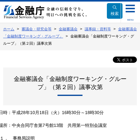
本
文
検索
へ
MENU
移
ホーム
審議会・研究会等
金融審議会
議事録・資料等
金融審議会
動
「金融制度ワーキング・グループ」
金融審議会「金融制度ワーキング・グ
ループ」（第２回）議事次第
金融審議会「金融制度ワーキング・グルー
プ」（第２回）議事次第
日時
：
平成28年10月18日（火）16時30分～18時30分
場所
：
中央合同庁舎第7号館13階 共用第一特別会議室
１．
事務局説明