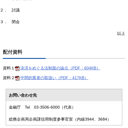
２．
討議
３．
閉会
以上
配付資料
資料１
決済をめぐる法制面の論点（PDF：604KB）
資料２
中間的業者の取扱い（PDF：417KB）
お問い合わせ先
金融庁 Tel 03-3506-6000（代表）
総務企画局企画課信用制度参事官室（内線3944、3684）