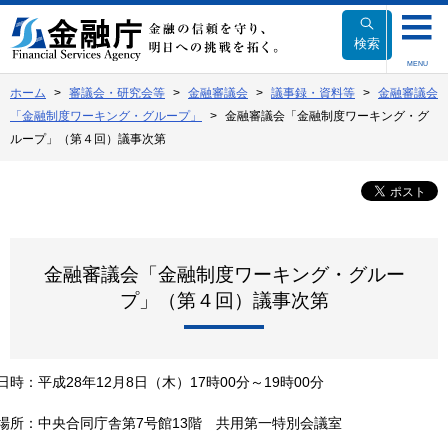
本
文
検索
へ
MENU
移
ホーム
審議会・研究会等
金融審議会
議事録・資料等
金融審議会
動
「金融制度ワーキング・グループ」
金融審議会「金融制度ワーキング・グ
ループ」（第４回）議事次第
金融審議会「金融制度ワーキング・グルー
プ」（第４回）議事次第
日時
：
平成28年12月8日（木）17時00分～19時00分
場所
：
中央合同庁舎第7号館13階 共用第一特別会議室