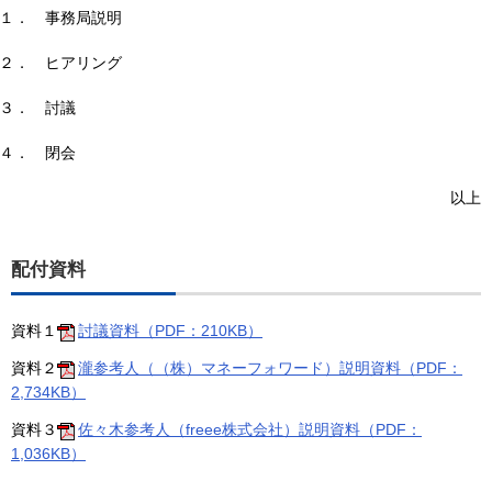
１．
事務局説明
２．
ヒアリング
３．
討議
４．
閉会
以上
配付資料
資料１
討議資料（PDF：210KB）
資料２
瀧参考人（（株）マネーフォワード）説明資料（PDF：
2,734KB）
資料３
佐々木参考人（freee株式会社）説明資料（PDF：
1,036KB）