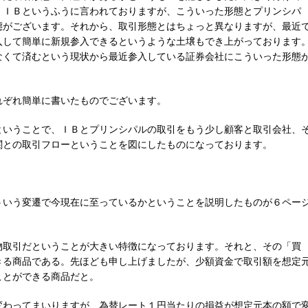
、ＩＢというふうに言われておりますが、こういった形態とプリンシパ
態がございます。それから、取引形態とはちょっと異なりますが、最近
入して簡単に新規参入できるというような土壌もでき上がっております
なくて済むという現状から最近参入している証券会社にこういった形態
れぞれ簡単に書いたものでございます。
ということで、ＩＢとプリンシパルの取引をもう少し顧客と取引会社、
関との取引フローということを図にしたものになっております。
ういう変遷で今現在に至っているかということを説明したものが６ペー
物取引だということが大きい特徴になっております。それと、その「買
きる商品である。先ほども申し上げましたが、少額資金で取引額を想定
ことができる商品だと。
変わってまいりますが、為替レート１円当たりの損益が想定元本の額で