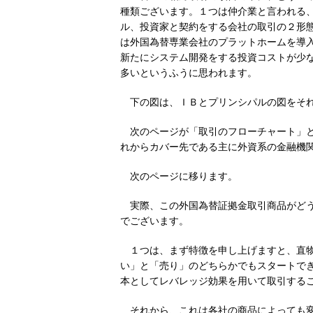
種類ございます。１つは仲介業と言われる
ル、投資家と契約をする会社の取引の２形
は外国為替専業会社のプラットホームを導
新たにシステム開発をする投資コストが少
多いというふうに思われます。
下の図は、ＩＢとプリンシパルの図をそ
次のページが「取引のフローチャート」
れからカバー先である主に外資系の金融機
次のページに移ります。
実際、この外国為替証拠金取引商品がど
でございます。
１つは、まず特徴を申し上げますと、直
い」と「売り」のどちらかでもスタートで
本としてレバレッジ効果を用いて取引する
それから、これは各社の商品によっても