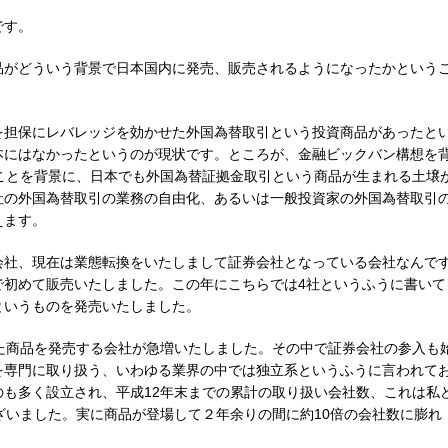
です。
品がどういう背景で日本国内に発売、販売されるようになったかという
を担保にレバレッジを効かせた外国為替取引という投資商品があったと
本にはなかったというのが現状です。ところが、金融ビックバン構想を
ことを背景に、日本でも外国為替証拠金取引という商品が生まれる土壌
社の外国為替取引の業務の自由化、あるいは一般投資家の外国為替取引
えます。
会社、現在は業態転換をいたしまして証券会社となっている会社なんで
で初めて販売いたしました。この年にこちらでは4社というふうに書いて
というものを発売いたしました。
た商品を発売する会社が急増いたしました。その中で証券会社の参入も
を専門に取り扱う、いわゆる業界の中では独立系というふうに言われて
も多く設立され、平成12年末までの累計の取り扱い会社数、これは私
ざいました。実に商品が登場して２年余りの間に約10倍の会社数に膨れ