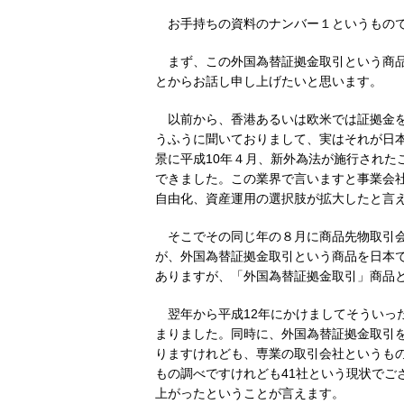
お手持ちの資料のナンバー１というもの
まず、この外国為替証拠金取引という商
とからお話し申し上げたいと思います。
以前から、香港あるいは欧米では証拠金
うふうに聞いておりまして、実はそれが日
景に平成10年４月、新外為法が施行された
できました。この業界で言いますと事業会
自由化、資産運用の選択肢が拡大したと言
そこでその同じ年の８月に商品先物取引
が、外国為替証拠金取引という商品を日本
ありますが、「外国為替証拠金取引」商品
翌年から平成12年にかけましてそういっ
まりました。同時に、外国為替証拠金取引
りますけれども、専業の取引会社というもの
もの調べですけれども41社という現状でご
上がったということが言えます。