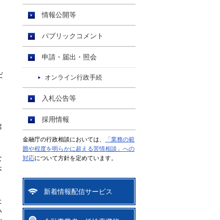
情報公開等
パブリックコメント
申請・届出・照会
だ
オンライン行政手続
入札公告等
採用情報
席
金融庁の行政相談においては、
「業務の範
囲や程度を明らかに超える苦情相談」への
な
対応
について方針を定めています。
本
新着情報配信サービス
た
い