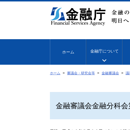
本
文
へ
移
動
金融庁について
ホーム
ホーム
審議会・研究会等
金融審議会
議
金融審議会金融分科会