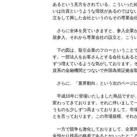
あるという見方をされている、こういった
いは出資というような現状があるのではな
立をして興した会社というのもその専業会
さらに全体を見ていきますと、参入企業
規参入、それから専業会社の設立と、こう
下の図は、取引企業のフローということ
す。一部法人をお客さんとする会社もある
ずつ増えているような気がしております。
資系の金融機関とつないで外国為替証拠金
さらに、「業界動向」という次のページ
平成10年に登場いたしました商品ですが
変わってきております。それに伴いまして
うものも少しずつ高まっておりまして、市
とを言っております。この市場規模、それ
一方で競争も激化しておりまして、企業
金預かり残高の格差であるとかいったとこ