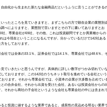
、自由化から生まれた新たな金融商品だというふうに言うことができる
といったところを見ていきますと、まずこちらの方で顕在企業の業態別
の調べによりますと、業態別で言いますとその下に書いてありますとお
20社、専業会社が69社、その他、これは投資顧問ですとか異業種からの
これは今現在ということになるんですが、分かっているだけで142社ある
仕方をしております。
社では全体の33.1％、証券会社では14.1％、専業会社では48.6％、
を見ていきたいと思うんですが、具体的に詳しい数字がつかみ切れてい
しておりますが、この142社のうちネット取引を進めている会社という
ております。それから専業会社では、小資本の企業が大多数を占めてい
社との合弁会社、それから出資を受けた会社、あるいは投資会社からの
す。それから商社の子会社というような会社も専業会社の中には含まれ
みると投資に値するような業界であると、成長性の見込める明るい業界