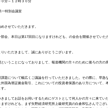
００分～１２時３０分
第一特別会議室
始めさせていただきます。
部会、本日は第17回目になりますけれども、の会合を開催させていた
まりいただきまして、誠にありがとうございます。
開ということになっておりまして、報道機関の方々のために後ろの方の
討課題について幅広くご議論を行っていただきました。その際に、早急
た外国為替証拠金取引、これについての投資者保護のあり方について、
ます。
つきましてお話をお伺いするためにゲストとして何人かの方々に来てい
きますけれども、まず矢野経済研究所上級研究員の白倉和弘さんでござ