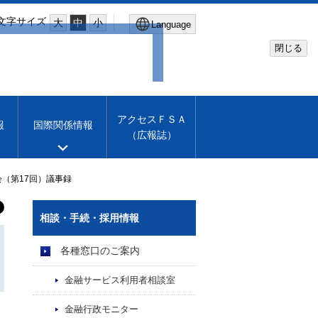
文字サイズ
大
中
小
Language
閉じる
Global Site
Financial Services Agency
アクセスＦＳＡ
報
国際関係情報
（広報誌）
Machine translation
English
（第17回）議事録
相談・手続・採用情報
各種窓口のご案内
金融サービス利用者相談室
金融行政モニター