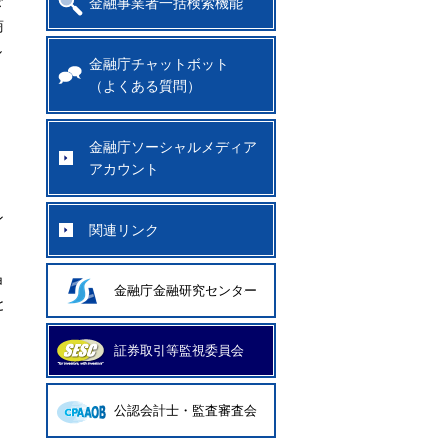
金融事業者一括検索機能
ざ
商
し
金融庁チャットボット
（よくある質問）
金融庁ソーシャルメディア
アカウント
ン
関連リンク
申
金融庁金融研究センター
と
証券取引等監視委員会
公認会計士・監査審査会