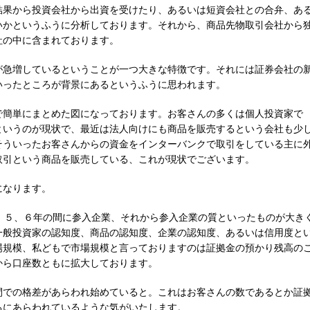
結果から投資会社から出資を受けたり、あるいは短資会社との合弁、あ
いかというふうに分析しております。それから、商品先物取引会社から
社の中に含まれております。
が急増しているということが一つ大きな特徴です。それには証券会社の
いったところが背景にあるというふうに思われます。
で簡単にまとめた図になっております。お客さんの多くは個人投資家で
というのが現状で、最近は法人向けにも商品を販売するという会社も少
そういったお客さんからの資金をインターバンクで取引をしている主に
取引という商品を販売している、これが現状でございます。
になります。
、５、６年の間に参入企業、それから参入企業の質といったものが大き
一般投資家の認知度、商品の認知度、企業の認知度、あるいは信用度と
場規模、私どもで市場規模と言っておりますのは証拠金の預かり残高の
から口座数ともに拡大しております。
間での格差があらわれ始めていると。これはお客さんの数であるとか証
ろにあらわれているような気がいたします。