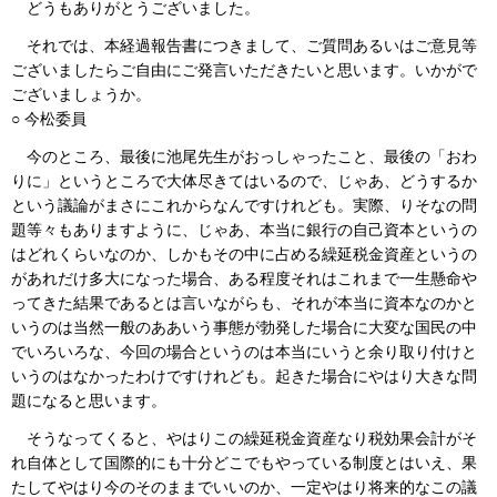
どうもありがとうございました。
それでは、本経過報告書につきまして、ご質問あるいはご意見等
ございましたらご自由にご発言いただきたいと思います。いかがで
ございましょうか。
○ 今松委員
今のところ、最後に池尾先生がおっしゃったこと、最後の「おわ
りに」というところで大体尽きてはいるので、じゃあ、どうするか
という議論がまさにこれからなんですけれども。実際、りそなの問
題等々もありますように、じゃあ、本当に銀行の自己資本というの
はどれくらいなのか、しかもその中に占める繰延税金資産というの
があれだけ多大になった場合、ある程度それはこれまで一生懸命や
ってきた結果であるとは言いながらも、それが本当に資本なのかと
いうのは当然一般のああいう事態が勃発した場合に大変な国民の中
でいろいろな、今回の場合というのは本当にいうと余り取り付けと
いうのはなかったわけですけれども。起きた場合にやはり大きな問
題になると思います。
そうなってくると、やはりこの繰延税金資産なり税効果会計がそ
れ自体として国際的にも十分どこでもやっている制度とはいえ、果
たしてやはり今のそのままでいいのか、一定やはり将来的なこの議