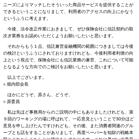
ニーズによりマッチしたそういった商品サービスを提供することが
できるということになりまして、利用者のアクセスの向上にかなう
というふうに考えます。
今後、法令改正作業におきまして、ぜひ保険会社に信託契約の取
次ぎ業務をお認めいただくようお願いしたいと思います。
それからもう１点、信託兼営金融機関の範囲につきましては今後
の検討というふうにされておりますけれども、今後利用者利便の向
上という視点で、保険会社にも信託業務の兼営、これについて可能
となるような方向でのご検討をお願いしたいと思います。
以上でございます。
○ 堀内部会長
ほかにどうぞ。原さん、どうぞ。
○ 原委員
私は先ほど事務局からのご説明の中にもありましたけれども、第
９回のワーキングの場に呼ばれて、一応意見ということで30分ほど
意見を申し上げたんですけれども。その後、また消費者関連のグル
ープとも話をすることがありまして、再度ペーパーを知財の戦略本