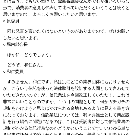
とは言うまでもないわけで、金融審議会なんかでも今後いろいろな
形で、消費者の意見も代表して述べていただくということは続くと
思いますので、よろしくお願いしたいと思います。
○ 原委員
同じ発言を言いたくはないというのがありますので、ぜひお願い
したいと思います。
○ 堀内部会長
ほかに、どうでしょう。
どうぞ、和仁さん。
○ 和仁委員
すみません。和仁です。私は別にどこの業界団体にもおりません
が、こういう信託を使った法律取引を設計する人間として言わせて
いただきたいのですが、信託業法を今回改正していただく、これは
非常にいいことなのですが、１つ目の問題として、何かガチガチの
規制をかけようと思えばかけられる余地もあるように見える書き方
になっております。信託業法については、我々弁護士として商品設
計を行う場合に問題になるのは、これは受託者に対して信託業務の
規制がかかる信託行為なのかどうかということです。いわゆる単な
る民事信託だけで済ませられる世界なのか。普通なら利用者という