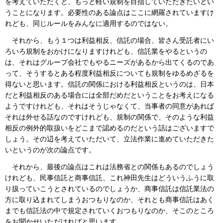
を考えていただくと、もっと軽い規制を目指していただきたいとい
うことになります。必要性のある論点はここに網羅されていますけ
れども、同じルールをみんなに適用するのではない。
それから、もう１つは利益相反、信託の場合、皆さん受託者にい
ろいろ規制をおかけになりますけれども、信託業をやるというの
は、それはグループ会社でもやるニーズがあるから出てくるのであ
って、そうするとある程度利益相反についても規制をゆるめざるを
得ないと思います。信託の関係における利益相反というのは、日本
だと利益相反のある場合には全部だめだということをお考えになる
ようですけれども、それはそうじゃなくて、当事者の同意があれば
それは外せる話なのですけれども、規制の関係で、そのような利益
相反の例外的取扱いをどこまで認めるのだという話はございますで
しょう。その辺を考えていただいて、立法作業に進めていただきた
いというのが次の論点です。
それから、最後の論点はこれは法務省との関係もあるのでしょう
けれども、民事信託と商事信託、これ神田先生はどういうふうに取
り扱っていこうとされているのでしょうか、商事信託は信託業法の
方に取り込まれてしまうおつもりなのか、それとも商事信託はあく
までも信託法の中で規定されていくおつもりなのか、そこのところ
をお聞かせいただければと思います。