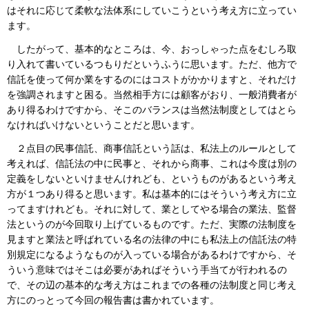
はそれに応じて柔軟な法体系にしていこうという考え方に立ってい
ます。
したがって、基本的なところは、今、おっしゃった点をむしろ取
り入れて書いているつもりだというふうに思います。ただ、他方で
信託を使って何か業をするのにはコストがかかりますと、それだけ
を強調されますと困る。当然相手方には顧客がおり、一般消費者が
あり得るわけですから、そこのバランスは当然法制度としてはとら
なければいけないということだと思います。
２点目の民事信託、商事信託という話は、私法上のルールとして
考えれば、信託法の中に民事と、それから商事、これは今度は別の
定義をしないといけませんけれども、というものがあるという考え
方が１つあり得ると思います。私は基本的にはそういう考え方に立
ってますけれども。それに対して、業としてやる場合の業法、監督
法というのが今回取り上げているものです。ただ、実際の法制度を
見ますと業法と呼ばれている名の法律の中にも私法上の信託法の特
別規定になるようなものが入っている場合があるわけですから、そ
ういう意味ではそこは必要があればそういう手当てが行われるの
で、その辺の基本的な考え方はこれまでの各種の法制度と同じ考え
方にのっとって今回の報告書は書かれています。