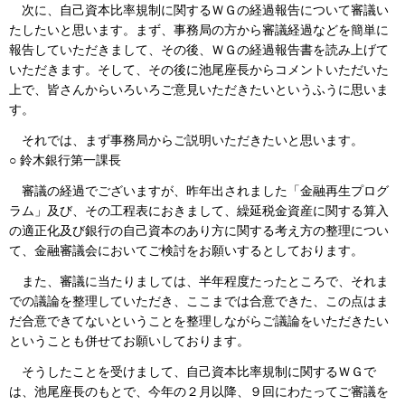
次に、自己資本比率規制に関するＷＧの経過報告について審議い
たしたいと思います。まず、事務局の方から審議経過などを簡単に
報告していただきまして、その後、ＷＧの経過報告書を読み上げて
いただきます。そして、その後に池尾座長からコメントいただいた
上で、皆さんからいろいろご意見いただきたいというふうに思いま
す。
それでは、まず事務局からご説明いただきたいと思います。
○ 鈴木銀行第一課長
審議の経過でございますが、昨年出されました「金融再生プログ
ラム」及び、その工程表におきまして、繰延税金資産に関する算入
の適正化及び銀行の自己資本のあり方に関する考え方の整理につい
て、金融審議会においてご検討をお願いするとしております。
また、審議に当たりましては、半年程度たったところで、それま
での議論を整理していただき、ここまでは合意できた、この点はま
だ合意できてないということを整理しながらご議論をいただきたい
ということも併せてお願いしております。
そうしたことを受けまして、自己資本比率規制に関するＷＧで
は、池尾座長のもとで、今年の２月以降、９回にわたってご審議を