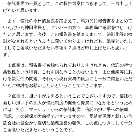
信託業界の一員として、この報告書案につきまして、一言申し上
げたいと思います。
まず、信託の今日的意義を踏まえて、精力的に報告書をまとめて
いただいた神田座長と、メンバーの方々、事務局に感謝を申し上げ
たいと思います。今後、この報告書を踏まえまして、法制化等の検
討がなされるというふうに聞いておりますけれども、業界といたし
ましてご留意いただきたい事項を２点ほど申し上げたいと思いま
す。
１点目は、報告書でも触れられておりますけれども、信託の持つ
柔軟性という特質、これを損なうことのないよう、また他業等にお
ける親近性の問題、それから現行実務の観点にも十分ご留意いただ
いたご検討をお願いしたいということでございます。
２点目は、担い手がふえるということでございますので、信託の
新しい担い手の拡大が信託制度の健全な発展につながるというため
には、社会、マーケットからの信託制度、信託の担い手への信頼、
信認、この確保が大前提でございますので、受益者保護と新しい信
託会社の健全かつ適切な業務運営の確保、この点につきまして十分
ご留意いただきたいということです。