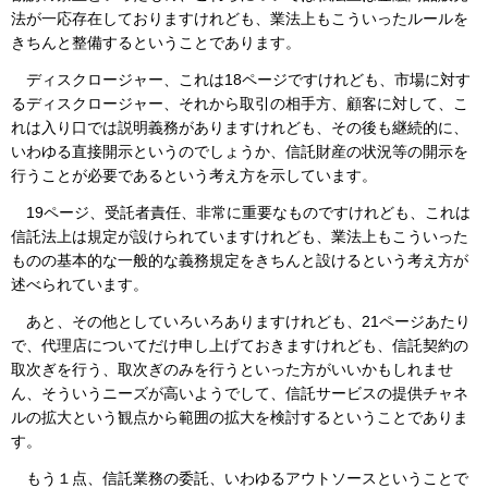
法が一応存在しておりますけれども、業法上もこういったルールを
きちんと整備するということであります。
ディスクロージャー、これは18ページですけれども、市場に対す
るディスクロージャー、それから取引の相手方、顧客に対して、こ
れは入り口では説明義務がありますけれども、その後も継続的に、
いわゆる直接開示というのでしょうか、信託財産の状況等の開示を
行うことが必要であるという考え方を示しています。
19ページ、受託者責任、非常に重要なものですけれども、これは
信託法上は規定が設けられていますけれども、業法上もこういった
ものの基本的な一般的な義務規定をきちんと設けるという考え方が
述べられています。
あと、その他としていろいろありますけれども、21ページあたり
で、代理店についてだけ申し上げておきますけれども、信託契約の
取次ぎを行う、取次ぎのみを行うといった方がいいかもしれませ
ん、そういうニーズが高いようでして、信託サービスの提供チャネ
ルの拡大という観点から範囲の拡大を検討するということでありま
す。
もう１点、信託業務の委託、いわゆるアウトソースということで