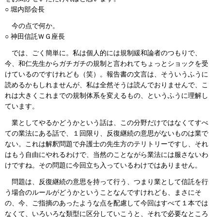
○ 堀内部会長
今の点で何か。
○ 神田信託ＷＧ座長
では、ごく簡単に。私は個人的には規制緩和論者のつもりで、
今、和仁先生からガチガチの規制と言われてちょっとショックを受
けているのですけれども（笑）。報告書の文言は、そういうふうに
読めるかもしれませんが、私は全然そうは読んでおりませんで、こ
れは大きくこれまでの規制体系を変えるもの、というふうに理解し
ています。
業としてやるかどうかという話は、この分野だけではなくてすべ
ての業法にある話で、１回限り、反復継続の意思がないものは業で
ない。これは解釈問題で弁護士の先生方のテリトリーですし、それ
はもう自由にやれるわけで、当然のことながら業法には服さないわ
けですね。その問題に今回立ち入っているわけではありません。
問題は、反復継続の意思を持って行う、つまり業として信託を行
う場合のルールがどうかということなんですけれども、まさにそ
の、今、ご指摘のあったような点を配慮して今回はすべて１本では
なくて、いろいろな類型に区分していこうと、それで必要なところ