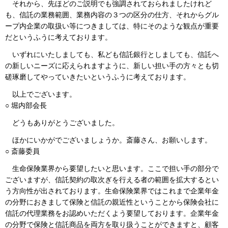
それから、先ほどのご説明でも強調されておられましたけれど
も、信託の業務範囲、業務内容の３つの区分の仕方、それからグル
ープ内企業の取扱い等につきましては、特にそのような観点が重要
だというふうに考えております。
いずれにいたしましても、私ども信託銀行としましても、信託へ
の新しいニーズに応えられますように、新しい担い手の方々とも切
磋琢磨してやっていきたいというふうに考えております。
以上でございます。
○ 堀内部会長
どうもありがとうございました。
ほかにいかがでございましょうか。斎藤さん、お願いします。
○ 斎藤委員
生命保険業界から要望したいと思います。ここで担い手の部分で
ございますが、信託契約の取次ぎを行える者の範囲を拡大するとい
う方向性が出されております。生命保険業界ではこれまで企業年金
の分野におきまして保険と信託の親近性ということから保険会社に
信託の代理業務をお認めいただくよう要望しております。企業年金
の分野で保険と信託商品を両方を取り扱うことができますと、顧客