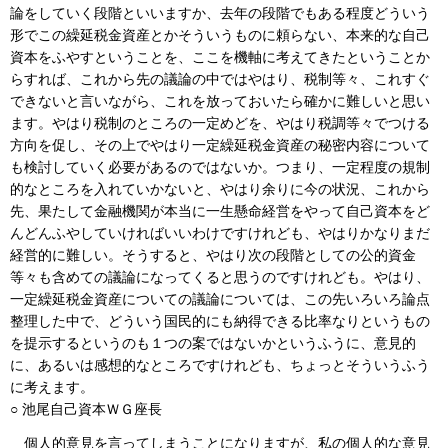
論をしていく段階といいますか、去年の段階でもある程度どういう
形でこの繰延税金資産とかそういうものに頼らない、本来的な自己
資本をふやすということを、ここを機軸に考えてきたということか
らすれば、これから先の議論の中ではやはり、税制等々、これすぐ
できないと言いながら、これを放っておいたら確かに難しいと思い
ます。やはり税制のところの一定めどを、やはり税調等々でつける
方向を促し、その上でやはり一定繰延税金資産の秘密内容について
も検討していく必要があるのではないか。つまり、一定程度の規制
的なところを入れていかないと、やはり余りに今の状況、これから
先、果たして金融機関が本当に一生懸命経営をやって自己資本をど
んどんふやしていければいいわけですけれども、やはりかなりまだ
経営的に難しい。そうすると、やはり次の段階としての公的資金
等々も含めての議論になってくると思うのですけれども。やはり、
一定繰延税金資産についての議論については、この先いろいろ論点
整理した中で、どういう国民的にも納得できる比率なりというもの
を提示するというのも１つの案ではないかというふうに、意見的
に、あるいは感想的なところですけれども、ちょっとそういうふう
に考えます。
○ 池尾自己資本ＷＧ座長
個人的意見を言ってしまうことになりますが、私の個人的な意見