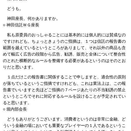
どうも。
神田座長、何かありますか。
○ 神田信託ＷＧ座長
私も原委員のおっしゃることには基本的には個人的には賛成なの
ですけれども。ちょっときょうのご指摘は、１つは信託の報告書の
範囲を越えているというところがありまして、それ以外の商品も含
めて幅広く広告の段階から広告、勧誘、販売と全体について整合性
のとれた横断的なルールを整備する必要があるというのはそのとお
りだと思います。
１点だけこの報告書に関係することで申しますと、適合性の原則
が落ちているというご指摘ですけれども、これは業法上は、この報
告書でいいますと先ほどご指摘の７ページあたりの不当勧誘の禁止
というところでそれに対応するルールを設けることが予定されてい
ると思います。
○ 堀内部会長
どうもありがとうございます。消費者というのは非常に金融、ど
ういう金融の場においても重要なプレイヤーの１人であるというこ