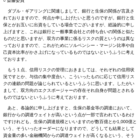
○ 斎藤委員
ダブル・ギアリングに関連しまして、銀行と生保の関係が言及さ
れておりますので、何点か申し上げたいと思うのですが。銀行と生
保とがお互いに出資をしている場合でございますが、総論的に申し
上げますと、これは銀行と一般事業会社との持ち合いの関係と似た
ものだと思いますが、双方の事業に係るリスクの質というのは異な
っておりますので、これがためにソルベンシー・マージン比率や自
己資本比率がかさ上げになっているものではないというふうに考え
ております。
もう１点、信用リスクの管理におきましては、それぞれの信用状
況ですとか、与信の集中度合い、こういったものに応じて信用リス
クの連鎖の問題が論じられているというふうに思います。したがい
まして、双方向のエクスポージャーの存在それ自身が問題とされる
ものではないというふうに考えております。
あと、各論的に申し上げますと、生保の基金等の調達において、
銀行からの調達ウェイトが高いという点が一部で言われているわけ
ですけれども、生保の調達規模といいますのが数百億とか1,000億と
いう、そういったオーダーになりますので、どうしても結果として
資金量の多い金融機関からの調達ウェイトが高くなるという、そう