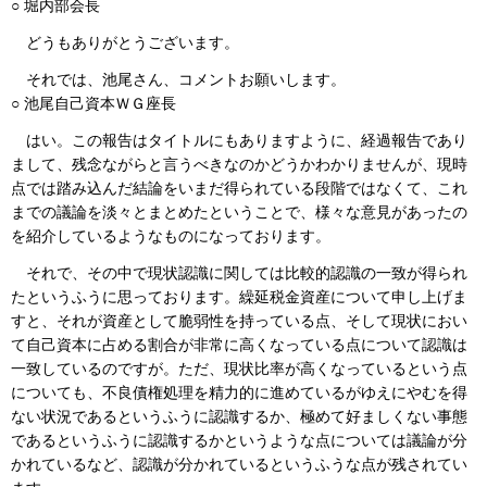
○ 堀内部会長
どうもありがとうございます。
それでは、池尾さん、コメントお願いします。
○ 池尾自己資本ＷＧ座長
はい。この報告はタイトルにもありますように、経過報告であり
まして、残念ながらと言うべきなのかどうかわかりませんが、現時
点では踏み込んだ結論をいまだ得られている段階ではなくて、これ
までの議論を淡々とまとめたということで、様々な意見があったの
を紹介しているようなものになっております。
それで、その中で現状認識に関しては比較的認識の一致が得られ
たというふうに思っております。繰延税金資産について申し上げま
すと、それが資産として脆弱性を持っている点、そして現状におい
て自己資本に占める割合が非常に高くなっている点について認識は
一致しているのですが。ただ、現状比率が高くなっているという点
についても、不良債権処理を精力的に進めているがゆえにやむを得
ない状況であるというふうに認識するか、極めて好ましくない事態
であるというふうに認識するかというような点については議論が分
かれているなど、認識が分かれているというふうな点が残されてい