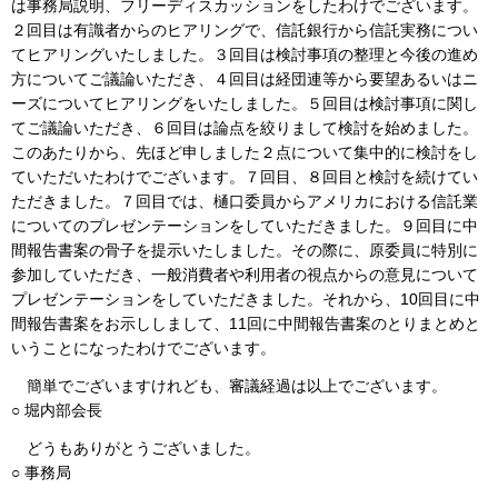
は事務局説明、フリーディスカッションをしたわけでございます。
２回目は有識者からのヒアリングで、信託銀行から信託実務につい
てヒアリングいたしました。３回目は検討事項の整理と今後の進め
方についてご議論いただき、４回目は経団連等から要望あるいはニ
ーズについてヒアリングをいたしました。５回目は検討事項に関し
てご議論いただき、６回目は論点を絞りまして検討を始めました。
このあたりから、先ほど申しました２点について集中的に検討をし
ていただいたわけでございます。７回目、８回目と検討を続けてい
ただきました。７回目では、樋口委員からアメリカにおける信託業
についてのプレゼンテーションをしていただきました。９回目に中
間報告書案の骨子を提示いたしました。その際に、原委員に特別に
参加していただき、一般消費者や利用者の視点からの意見について
プレゼンテーションをしていただきました。それから、10回目に中
間報告書案をお示ししまして、11回に中間報告書案のとりまとめと
いうことになったわけでございます。
簡単でございますけれども、審議経過は以上でございます。
○ 堀内部会長
どうもありがとうございました。
○ 事務局