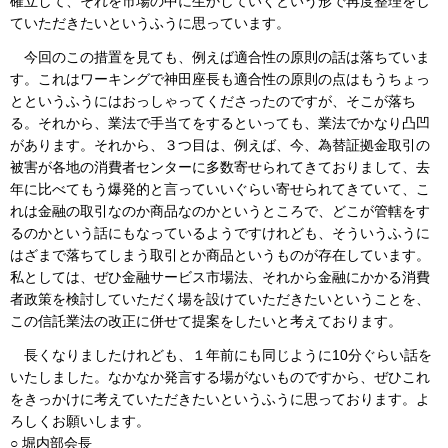
確立して、それを市場の中に生かしていくという形で再度整理をし
ていただきたいというふうに思っています。
今回のこの措置を見ても、例えば適合性の原則の話は落ちていま
す。これはワーキングで神田座長も適合性の原則の点はもうちょっ
とというふうにはおっしゃってくださったのですが、そこが落ち
る。それから、業法で手当てをするといっても、業法でかなり凸凹
があります。それから、３つ目は、例えば、今、為替証拠金取引の
被害が各地の消費者センターに多数寄せられてきておりまして、去
年に比べてもう爆発的と言っていいぐらい寄せられてきていて、こ
れは金融の取引なのか商品なのかというところで、どこが管轄をす
るのかという話にもなっているようですけれども、そういうふうに
はざまで落ちてしまう取引とか商品というものが存在しています。
私としては、ぜひ金融サービス市場法、それから金融にかかる消費
者政策を検討していただく場を設けていただきたいということを、
この信託業法の改正に併せて提案をしたいと考えております。
長くなりましたけれども、１年前にも同じように10分ぐらい話を
いたしました。なかなか発言する場がないものですから、ぜひこれ
をきっかけに考えていただきたいというふうに思っております。よ
ろしくお願いします。
○ 堀内部会長