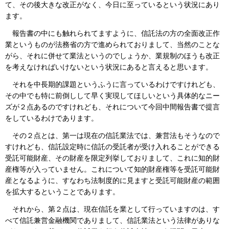
て、その後大きな改正がなく、今日に至っているという状況にあり
ます。
報告書の中にも触れられてますように、信託法の方の全面改正作
業というものが法務省の方で進められておりまして、当然のことな
がら、それに併せて業法というのでしょうか、業規制のほうも改正
を考えなければいけないという状況にあると言えると思います。
それを中長期的課題というふうに言っているわけですけれども、
その中でも特に前倒しして早く実現してほしいという具体的なニー
ズが２点あるのですけれども、それについて今回中間報告書で提言
をしているわけであります。
その２点とは、第一は現在の信託業法では、兼営法もそうなので
すけれども、信託設定時に信託の受託者が受け入れることができる
受託可能財産、その財産を限定列挙しておりまして、これに知的財
産権等が入っていません。これについて知的財産権等を受託可能財
産となるように、すなわち法制度的に見ますと受託可能財産の範囲
を拡大するということであります。
それから、第２点は、現在信託を業として行っていますのは、す
べて信託兼営金融機関でありまして、信託業法という法律がありな