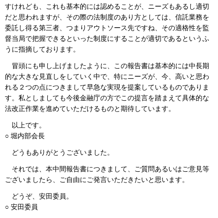
すけれども、これも基本的には認めることが、ニーズもあるし適切
だと思われますが、その際の法制度のあり方としては、信託業務を
委託し得る第三者、つまりアウトソース先ですね、その適格性を監
督当局で把握できるといった制度にすることが適切であるというふ
うに指摘しております。
冒頭にも申し上げましたように、この報告書は基本的には中長期
的な大きな見直しをしていく中で、特にニーズが、今、高いと思わ
れる２つの点につきまして早急な実現を提案しているものでありま
す。私としましても今後金融庁の方でこの提言を踏まえて具体的な
法改正作業を進めていただけるものと期待しています。
以上です。
○ 堀内部会長
どうもありがとうございました。
それでは、本中間報告書につきまして、ご質問あるいはご意見等
ございましたら、ご自由にご発言いただきたいと思います。
どうぞ、安田委員。
○ 安田委員