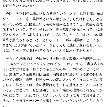
部とそれからこちらとに提出をしております。それに基づいて意見
を述べたいと思います。
今回、大正11年以来の大幅な改正ということで、信託財産に知財
が入ってくる。今、柔軟性という言葉がありましたけれども、かな
りいろいろな信託財産というものが組み込まれてくる。商品が複雑
化するということです。それから、参入規制がゆるめられて、代理
店というところもありますので、いろいろなところでまたこの信託
商品が販売されるということになって、一般の消費者にとってもこ
れまで信託に抱いていたイメージとがらりと感じが変わるというふ
うに、とらえ方が変わってくるというふうに思っております。
そういう意味では、今回かなり手厚く説明義務と不当勧誘につい
て、16ページと17ページですけれども、これまでになく書き込まれ
ていますけれども、あくまでもここでのルールの決め方というの
は、業法プラス金融商品販売法、消費者契約法という従来の枠組み
の中での規制、販売・勧誘ルールの定め方というふうになっており
まして。私としては、今の状況はもうこれを越えるところにあると
いうふうに思って、ぜひ金融サービス市場法の理論のこれをとっか
かりにして、はじめていただきたいというふうに考えております。
そのことを再度ペーパーで提出をさせていただいたというところで
す。