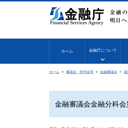
本
文
へ
移
動
金融庁について
ホーム
ホーム
審議会・研究会等
金融審議会
議
金融審議会金融分科会