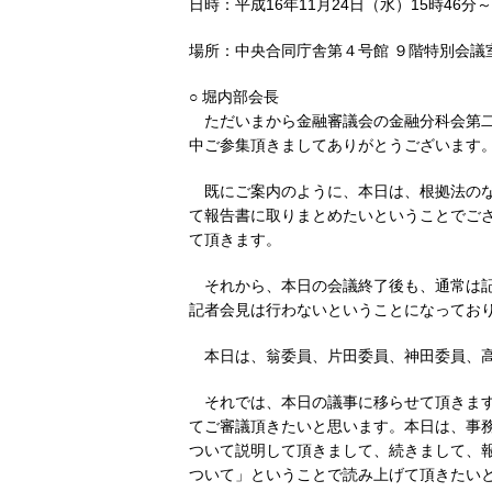
日時：平成16年11月24日（水）15時46分～
場所：中央合同庁舎第４号館 ９階特別会議
○ 堀内部会長
ただいまから金融審議会の金融分科会第二
中ご参集頂きましてありがとうございます
既にご案内のように、本日は、根拠法の
て報告書に取りまとめたいということでご
て頂きます。
それから、本日の会議終了後も、通常は
記者会見は行わないということになってお
本日は、翁委員、片田委員、神田委員、
それでは、本日の議事に移らせて頂きま
てご審議頂きたいと思います。本日は、事
ついて説明して頂きまして、続きまして、
ついて」ということで読み上げて頂きたい