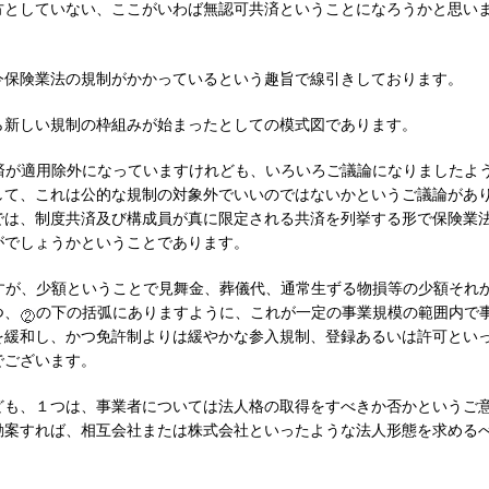
方としていない、ここがいわば無認可共済ということになろうかと思い
今保険業法の規制がかかっているという趣旨で線引きしております。
ら新しい規制の枠組みが始まったとしての模式図であります。
済が適用除外になっていますけれども、いろいろご議論になりましたよ
して、これは公的な規制の対象外でいいのではないかというご議論があ
では、制度共済及び構成員が真に限定される共済を列挙する形で保険業
がでしょうかということであります。
すが、少額ということで見舞金、葬儀代、通常生ずる物損等の少額それ
つ、
の下の括弧にありますように、これが一定の事業規模の範囲内で
を緩和し、かつ免許制よりは緩やかな参入規制、登録あるいは許可とい
でございます。
ども、１つは、事業者については法人格の取得をすべきか否かというご
勘案すれば、相互会社または株式会社といったような法人形態を求める