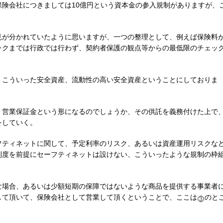
険会社につきましては10億円という資本金の参入規制がありますが、
見が分かれていたように思いますが、一つの整理として、例えば保険料
ックまでは行政では行わず、契約者保護の観点等からの最低限のチェッ
、こういった安全資産、流動性の高い安全資産ということにしておりま
、営業保証金という形になるのでしょうか、その供託を義務付けた上で
をしていく。
フティネットに関して、予定利率のリスク、あるいは資産運用リスクな
制度を前提にセーフティネットは設けない、こういったような規制の枠
。
な場合、あるいは少額短期の保障ではないような商品を提供する事業者
して頂いて、保険会社として営業して頂くということで、ここは
のと
。