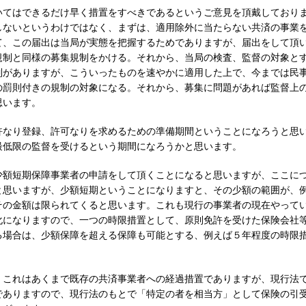
いてはできるだけ早く措置をすべきであるというご意見を頂戴しており
しないというわけではなく、まずは、適用除外に当たらない共済の事業
て、この届出は当局が実態を把握するためでありますが、届出をして頂
規制と同様の募集規制をかける。それから、当局の検査、監督の対象と
制がありますが、こういったものを速やかに適用した上で、今までは民
の罰則付きの規制の対象になる。それから、募集に問題があれば監督上
思います。
許なり登録、許可なりを求めるための準備期間ということになろうと思
最低限の監督を受けるという期間になろうかと思います。
少額短期保障事業者の申請をして頂くことになると思いますが、ここに
と思いますが、少額短期ということになりますと、その少額の範囲が、
その金額は限られてくると思います。これも現行の事業者の現在やって
化になりますので、一つの時限措置として、原則免許を受けた保険会社
る場合は、少額保障を超える保障も可能とする、例えば５年程度の時限
、これはあくまで既存の共済事業者への経過措置でありますが、現行法
でありますので、現行法のもとで「特定の者を相当方」として保険の引