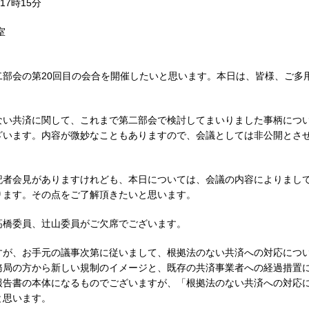
17時15分
室
部会の第20回目の会合を開催したいと思います。本日は、皆様、ご多
。
ない共済に関して、これまで第二部会で検討してまいりました事柄につ
ざいます。内容が微妙なこともありますので、会議としては非公開とさ
記者会見がありますけれども、本日については、会議の内容によりまし
ります。その点をご了解頂きたいと思います。
高橋委員、辻山委員がご欠席でございます。
すが、お手元の議事次第に従いまして、根拠法のない共済への対応につ
務局の方から新しい規制のイメージと、既存の共済事業者への経過措置
報告書の本体になるものでございますが、「根拠法のない共済への対応
と思います。