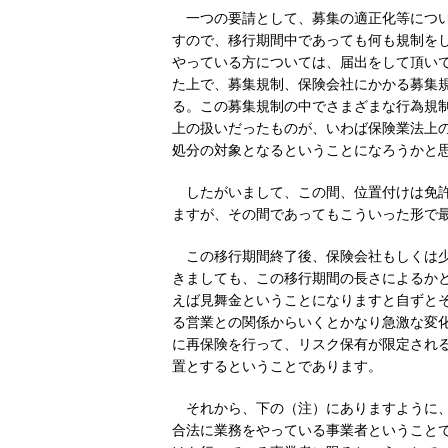
一つの要請として、募集の適正化等につ
すので、移行期間中であっても何も規制を
やっている方については、届出をして頂い
た上で、募集規制、保険会社にかかる募集
る。この募集規制の中でさまざまな行為規
上の扱いだったものが、いわば保険業法上
処分の対象となるということになろうかと
したがいまして、この間、位置付けは免
ますが、その間であってもこういった形で
この移行期間終了後、保険会社もしくは
きましても、この移行期間の長さによるか
えば見舞金ということになりますと自ずと
る営業との関係からいくとかなり急激な変
に再保険を行って、リスク保有が限定され
置とするということであります。
それから、下の（注）にありますように
合法に業務をやっている事業者ということ