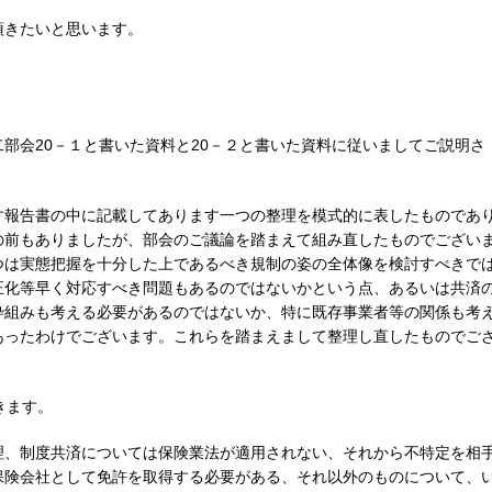
頂きたいと思います。
部会20－１と書いた資料と20－２と書いた資料に従いましてご説明さ
す報告書の中に記載してあります一つの整理を模式的に表したものであ
の前もありましたが、部会のご議論を踏まえて組み直したものでござい
つは実態把握を十分した上であるべき規制の姿の全体像を検討すべきで
正化等早く対応すべき問題もあるのではないかという点、あるいは共済
枠組みも考える必要があるのではないか、特に既存事業者等の関係も考
あったわけでございます。これらを踏まえまして整理し直したものでご
きます。
理、制度共済については保険業法が適用されない、それから不特定を相
保険会社として免許を取得する必要がある、それ以外のものについて、