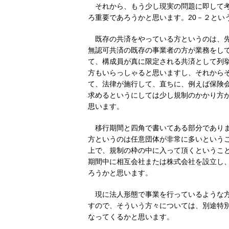
それから、もう少し現実の問題に即して
ろ重要であろうかと思います。20－２とい
既存の共済をやっている方というのは、
無認可共済の既存の事業者の方が業務をし
て、構成員が真に限定される共済として列
方もいらっしゃると思いますし、それから
て、法律が施行して、直ちに、例えば保険
求めるというにしては少し規制のかかり方
思います。
移行期間と四角で書いてある部分であり
方というのは任意団体が非常に多いという
上で、規制の枠の中に入って頂くというこ
期間中に相互会社または株式会社を設立し
ろうかと思います。
現に法人形態で事業を行っているような
すので、そういう方々については、別途特
なってくるかと思います。