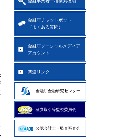
金融事業者一括検索機能
金融庁チャットボット
（よくある質問）
金融庁ソーシャルメディア
アカウント
り
ま
関連リンク
は
の
え
金融庁金融研究センター
ざ
証券取引等監視委員会
公認会計士・監査審査会
手
い