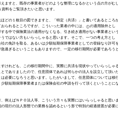
考えますと、既存の事業者がどのような整理になるかという点の方がむ
う資料をご覧頂きたいと思います。
先ほどの１枚目の図できますと、「特定（共済）」と書いてあるところ
ておられるところですが、こういった業者の中には、
の適用除外とし
挙する中で保険業法の適用がなくなる、引き続き適用がない事業者とい
そうではない方もいらっしゃると思います。そこで、一つの考え方とし
会社の免許を取る、あるいは少額短期保障事業者としての登録なり許可
が急過ぎるということもありますので、一定の移行期間が必要であろう
ますけれども、この移行期間中に、実際に共済を現状やっていらっしゃ
ことでありましたので、任意団体であれば何らかの法人を設立して頂い
とは必要になろうと思います。したがいまして、任意団体については移
、少額短期保障事業者または保険会社の申請を行って頂くということに
方、例えばＮＰＯ法人等、こういう方々も実際にはいらっしゃると思い
別の現行の法人形態での業務を認めるという形で特別の経過措置が必要