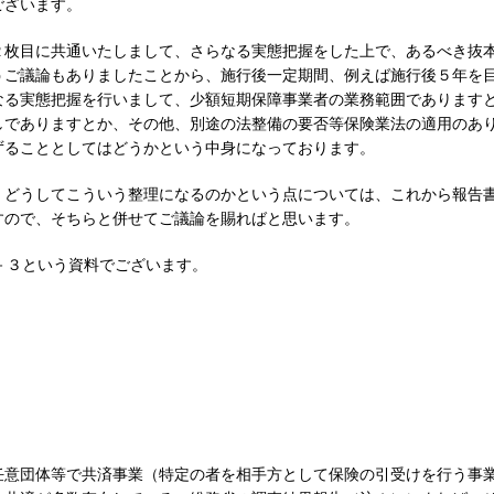
ございます。
２枚目に共通いたしまして、さらなる実態把握をした上で、あるべき抜
うご議論もありましたことから、施行後一定期間、例えば施行後５年を
なる実態把握を行いまして、少額短期保障事業者の業務範囲であります
しでありますとか、その他、別途の法整備の要否等保険業法の適用のあ
ずることとしてはどうかという中身になっております。
、どうしてこういう整理になるのかという点については、これから報告
すので、そちらと併せてご議論を賜ればと思います。
－３という資料でございます。
任意団体等で共済事業（特定の者を相手方として保険の引受けを行う事