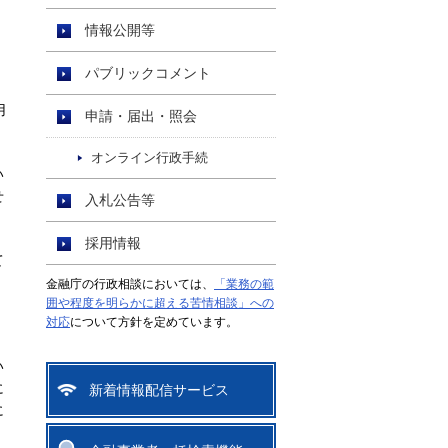
情報公開等
パブリックコメント
用
申請・届出・照会
オンライン行政手続
い
せ
入札公告等
採用情報
て
金融庁の行政相談においては、
「業務の範
囲や程度を明らかに超える苦情相談」への
対応
について方針を定めています。
い
に
新着情報配信サービス
に