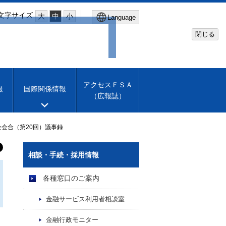
文字サイズ
大
中
小
Language
閉じる
Global Site
Financial Services Agency
アクセスＦＳＡ
報
国際関係情報
（広報誌）
Machine translation
English
会合（第20回）議事録
相談・手続・採用情報
各種窓口のご案内
金融サービス利用者相談室
金融行政モニター