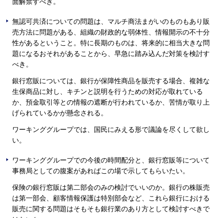
面解禁すべき。
無認可共済についての問題は、マルチ商法まがいのものもあり販
売方法に問題がある、組織の財政的な弱体性、情報開示の不十分
性があるということ。特に長期のものは、将来的に相当大きな問
題になるおそれがあることから、早急に踏み込んだ対策を検討す
べき。
銀行窓販については、銀行が保障性商品を販売する場合、複雑な
生保商品に対し、キチンと説明を行うための対応が取れている
か、預金取引等との情報の遮断が行われているか、苦情が取り上
げられているかが懸念される。
ワーキンググループでは、国民にみえる形で議論を尽くして欲し
い。
ワーキンググループでの今後の時間配分と、銀行窓販等について
事務局としての腹案があればこの場で示してもらいたい。
保険の銀行窓販は第二部会のみの検討でいいのか。銀行の株販売
は第一部会、顧客情報保護は特別部会など、これら銀行における
販売に関する問題はそもそも銀行業のあり方として検討すべきで