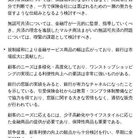
分で判断でき、一方で保険会社には選ばれるための一層の努力を
促すような仕組みとなるよう検討すべき。
無認可共済については、金融庁が一元的に監督、指導していくべ
き。共済の理念を逸脱したマルチ商法まがいの無認可共済の問題
については、喫緊の課題として検討すべき。
規制緩和により金融サービス商品の幅は広がっており、銀行は市
場拡大に貢献した。
顧客のニーズは多様化・高度化しており、ワンストップショッピ
ングの実現による利便性向上への要請は非常に強いものがある。
銀行の窓販の実績をみると、銀行が有力なチャネルになったこと
を示している。引受保険会社からは教育・コンプラ体制整備など
で協力を得ており、窓販に関する大きな苦情もなく、適切な販売
が行われている。
顧客のニーズに応えるには、少子高齢化やライフスタイルに応じ
た金融商品の提供が必要であり、保障性商品も重要である。
競争促進、顧客利便の向上の観点から十分検討を行い、早期に全