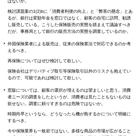
はないか。
検討課題案の1(2)bに「消費者利便の向上」と「弊害の懸念」とあ
るが、銀行は変額年金を窓口ではなく、顧客の自宅に訪問、勧誘
し販売している。こうした保険販売の実態を踏まえて議論すべき
だが、事務局として銀行の販売方法の実態を調査しているのか。
外国保険業者による販売は、従来の保険業法で対応できるのか考
えるべき。
再保険についてはぜひ検討して欲しい。
保険会社はデリバティブ取引等保険取引以外のリスクも抱えてい
るので、可能であれば検討して欲しい。
窓販については、顧客の選択が増えるのは望ましいと思う。消費
者ニーズの調査をしたというが、消費者は見たこともないものは
欲せない。調査に頼りすぎるのは危険ではないか。
時期尚早というなら、どうなったら機が熟するかについて明確に
するべき。
今や保険業界も一枚岩ではない。多様な商品の市場が広がること