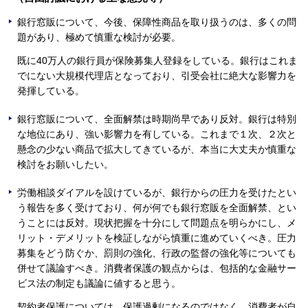
銀行窓販について、今後、保障性商品を取り扱うのは、多くの問
題があり、極めて慎重な検討が必要。
既に40万人の銀行員が保険募集人登録をしている。銀行はこれま
でにない大規模代理店となっており、引受会社に絶大な影響力を
発揮している。
銀行窓販について、全面解禁は時期尚早であり反対。銀行は特別
な地位にあり、強い影響力を有している。これまで１次、２次と
懸念の少ない商品で拡大してきているが、本当に大丈夫か慎重な
検討をお願いしたい。
労働相談ダイアルを設けているが、銀行からの圧力を受けたとい
う報告を多く受けており、何が何でも銀行窓販を全面解禁、とい
うことには反対。現状把握を十分にして問題点を明らかにし、メ
リット・デメリットを検証しながら慎重に進めていくべき。圧力
募集をどう防ぐか、罰則の強化、行政の監督の強化等についても
併せて議論すべき。消費者保護の観点からは、包括的な金融サー
ビス法の制定も議論に値すると思う。
契約者保護については、保護過剰になるのではなく、消費者が自