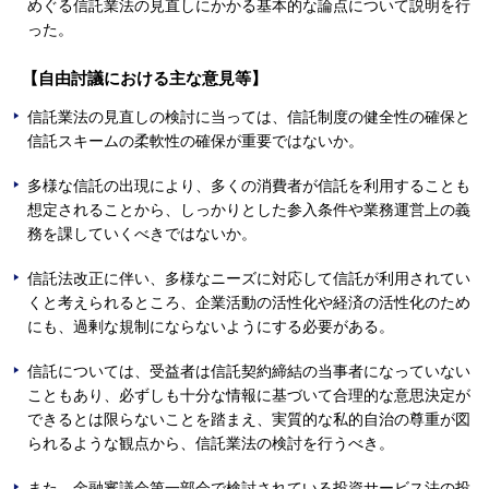
めぐる信託業法の見直しにかかる基本的な論点について説明を行
った。
【自由討議における主な意見等】
信託業法の見直しの検討に当っては、信託制度の健全性の確保と
信託スキームの柔軟性の確保が重要ではないか。
多様な信託の出現により、多くの消費者が信託を利用することも
想定されることから、しっかりとした参入条件や業務運営上の義
務を課していくべきではないか。
信託法改正に伴い、多様なニーズに対応して信託が利用されてい
くと考えられるところ、企業活動の活性化や経済の活性化のため
にも、過剰な規制にならないようにする必要がある。
信託については、受益者は信託契約締結の当事者になっていない
こともあり、必ずしも十分な情報に基づいて合理的な意思決定が
できるとは限らないことを踏まえ、実質的な私的自治の尊重が図
られるような観点から、信託業法の検討を行うべき。
また、金融審議会第一部会で検討されている投資サービス法の投