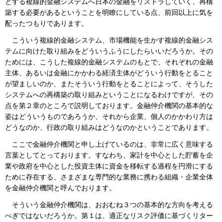
とする複線的金融システムへ日本の金融をリストラしていく、再構
築する必要があるということを明瞭にしている点、前回以上に気を
配ったつもりであります。
こういう複線的金融システム、市場機能を生かす複線的金融シス
テムに向けた取り組みをどういうふうにしたらいいだろうか。その
ためには、こうした複線的金融システムのもとで、それぞれの金融
主体、あるいは金融にかかわる経済主体がどういう行動をとること
が望ましいのか、またそういう行動をとることによって、そうした
システムへの再構築の取り組みということになるわけですが、その
点を第２章のところで説明しております。金融仲介機関の基本的な
姿はどういうものであろうか、それから企業、個人のかかわり方は
どうなのか、行政の取り組みはどうなのかということであります。
ここで金融仲介機関と申し上げているのは、非常に広く意味する
言葉としてとっております。すなわち、家計を中心とした貯蓄を企
業や政府を中心とした投資主体に資金を移転する過程を円滑にする
ために存在する、さまざまな専門的な業務に携わる組織・企業全体
を金融仲介機関と呼んでおります。
そういう金融仲介機関は、おおむね３つの基本的な方向を考える
べぎではないだろうか。第１は、適正なリスク評価に基づくリター