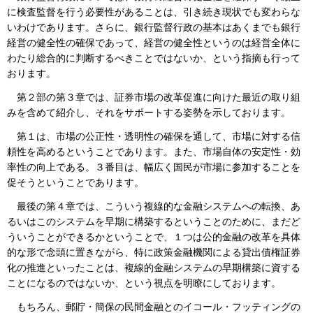
に検査監督を行う必要性があることは、引き続き現状でも変わらな
いわけであります。さらに、銀行監督行政の基本はあくまでも銀行
経営の健全性の確保であって、経営の健全性というのは経営全体に
わたり総合的に判断するべきことではないか、という指摘も行って
おります。
第２部の第３章では、証券市場の改革促進に向けた最近の取り組
みを含めて紹介し、それをサポートする姿勢を示しております。
第１は、市場の公正性・透明性の確保を通して、市場に対する信
頼性を高めるということであります。また、市場自体の安定性・効
率性の向上である。３番目は、幅広く国民が市場に参加することを
促そうということであります。
最後の第４章では、こういう複線的な金融システムへの転換、あ
るいはこのシステムを早期に構築するということのために、まだど
ういうことができるかということで、１つは公的金融の改革を具体
的な形で念頭に置きながら、特に政策金融機関による貸出債権証券
化の推進といったことは、複線的金融システムの早期構築に資する
ことになるのではないか、という視点を明瞭にしております。
もちろん、郵貯・簡保の民間金融とのイコール・フッティングの