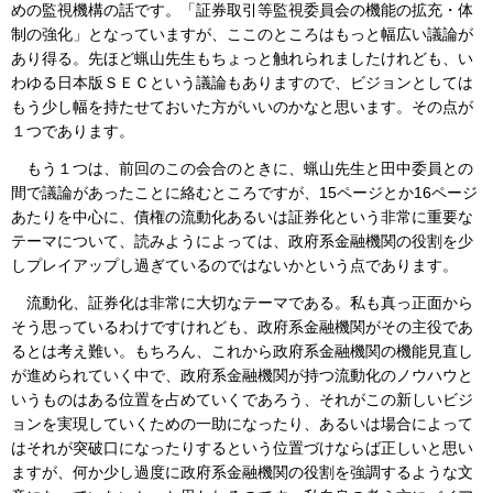
めの監視機構の話です。「証券取引等監視委員会の機能の拡充・体
制の強化」となっていますが、ここのところはもっと幅広い議論が
あり得る。先ほど蝋山先生もちょっと触れられましたけれども、い
わゆる日本版ＳＥＣという議論もありますので、ビジョンとしては
もう少し幅を持たせておいた方がいいのかなと思います。その点が
１つであります。
もう１つは、前回のこの会合のときに、蝋山先生と田中委員との
間で議論があったことに絡むところですが、15ページとか16ページ
あたりを中心に、債権の流動化あるいは証券化という非常に重要な
テーマについて、読みようによっては、政府系金融機関の役割を少
しプレイアップし過ぎているのではないかという点であります。
流動化、証券化は非常に大切なテーマである。私も真っ正面から
そう思っているわけですけれども、政府系金融機関がその主役であ
るとは考え難い。もちろん、これから政府系金融機関の機能見直し
が進められていく中で、政府系金融機関が持つ流動化のノウハウと
いうものはある位置を占めていくであろう、それがこの新しいビジ
ョンを実現していくための一助になったり、あるいは場合によって
はそれが突破口になったりするという位置づけならば正しいと思い
ますが、何か少し過度に政府系金融機関の役割を強調するような文