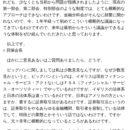
れども、少なくとも当初から問題が指摘されましたように、現在の
第一部会、第二部会、特別部会のような制度では、とても横断的な
アプローチはできないわけです。金融分科会がそんなに頻繁に開か
れないので、今、１年半経って初めてこういう横断的な議論になっ
てきているわけですので、来年は最初からそういう議論ができるよ
うな体制をぜひ組んでいただきたいと思っております。
以上です。
○ 貝塚会長
ほかにご意見あるいはご質問ありましたら、どうぞ。
ビッグバンに関しましては私は少数意見なんですが、なぜ少数意
見かというと、ビッグバンというのは、イギリスは現在フィナンシ
ャル・サービス・アクトないしはＦＳＡ（フィナンシャル・サービ
ス・オーソリティー）でやっているわけですが、イギリスの法体系
と日本の法体系は違っているわけです。日本はアメリカの方といい
ますか、要するに証券取引法があるわけです。証券取引法というの
は、証券取引をやるあらゆる金融機関、取引者を規制している法律
でして、特段どの業態とかそういう話ではないわけです。ですか
ら、元々非常に横断的になっているところがあるわけです。