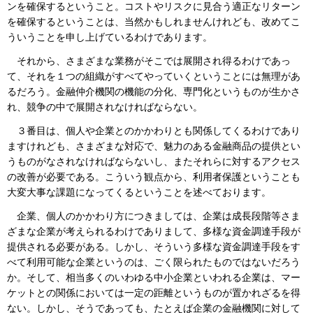
ンを確保するということ。コストやリスクに見合う適正なリターン
を確保するということは、当然かもしれませんけれども、改めてこ
ういうことを申し上げているわけであります。
それから、さまざまな業務がそこでは展開され得るわけであっ
て、それを１つの組織がすべてやっていくということには無理があ
るだろう。金融仲介機関の機能の分化、専門化というものが生かさ
れ、競争の中で展開されなければならない。
３番目は、個人や企業とのかかわりとも関係してくるわけであり
ますけれども、さまざまな対応で、魅力のある金融商品の提供とい
うものがなされなければならないし、またそれらに対するアクセス
の改善が必要である。こういう観点から、利用者保護ということも
大変大事な課題になってくるということを述べております。
企業、個人のかかわり方につきましては、企業は成長段階等さま
ざまな企業が考えられるわけでありまして、多様な資金調達手段が
提供される必要がある。しかし、そういう多様な資金調達手段をす
べて利用可能な企業というのは、ごく限られたものではないだろう
か。そして、相当多くのいわゆる中小企業といわれる企業は、マー
ケットとの関係においては一定の距離というものが置かれざるを得
ない。しかし、そうであっても、たとえば企業の金融機関に対して