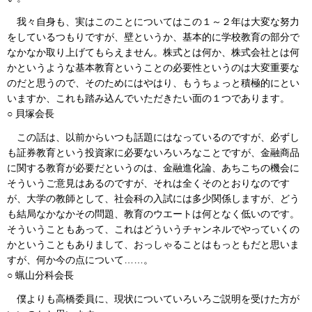
我々自身も、実はこのことについてはこの１～２年は大変な努力
をしているつもりですが、壁というか、基本的に学校教育の部分で
なかなか取り上げてもらえません。株式とは何か、株式会社とは何
かというような基本教育ということの必要性というのは大変重要な
のだと思うので、そのためにはやはり、もうちょっと積極的にとい
いますか、これも踏み込んでいただきたい面の１つであります。
○ 貝塚会長
この話は、以前からいつも話題にはなっているのですが、必ずし
も証券教育という投資家に必要ないろいろなことですが、金融商品
に関する教育が必要だというのは、金融進化論、あちこちの機会に
そういうご意見はあるのですが、それは全くそのとおりなのです
が、大学の教師として、社会科の入試には多少関係しますが、どう
も結局なかなかその問題、教育のウエートは何となく低いのです。
そういうこともあって、これはどういうチャンネルでやっていくの
かということもありまして、おっしゃることはもっともだと思いま
すが、何か今の点について……。
○ 蝋山分科会長
僕よりも高橋委員に、現状についていろいろご説明を受けた方が