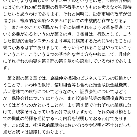
いていくような新しいビジネスモデルというものを、金融仲介機関
にはそれぞれの経営資源の得手不得手というものを考えながら期待
したいと思うわけであります。それと同時に、証券市場の改革が促
進され、複線的な金融システムにおいての中核的な存在となるよ
う、またそのことが国民から十分に信頼されるよう改革を促進して
いく必要があるというのが第２の点。３番目は、行政として、こう
した複線的金融システムをより早期に構築するためにやれることは
幾つかあるはずでありまして、そういうやれることはやっていこう
ということ。こういう３つの基本的な考え方を中核にして、具体的
にそれぞれの内容を第２部の第２章から説明しているわけでありま
す。
第２部の第２章では、金融仲介機関のビジネスモデルの転換とい
うことで、いわゆる銀行、信用組合等も含めた預金取扱金融機関、
広い意味での銀行についてどうなのか、証券会社についてはどう
か、保険会社についてはどうか、また投資信託等の機関投資家につ
いてはどうなのかということが、まず第１節でそれぞれの業務に分
けて、現状そうなっているわけでありますから、それの架け橋とし
ての機能の発揮を期待するべく内容を説明しておるわけでありま
す。この辺は、柳澤私的懇話会においてはやや説明が不十分だった
点だと我々は認識しております。