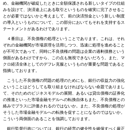
め、金融機関が破綻したときに全額保護される新しいタイプの仕組
みを設けて、決済途上にある取引というものを確実に完了させるこ
とが必要ではないかと考えまして、前の決済預金という新しい制度
の導入というものについて、この部分においてもそれを支持するス
テートメントがあるわけであります。
４番目は、不良債権の処理ということであります。これは、それ
ぞれの金融機関が市場原理を活用しつつ、迅速に処理を進めること
が不可欠であって、同時に不良債権の問題は企業の過剰債務という
側面があるわけですから、この点も無視できないだろう。また、マ
クロ経済全体としてのデフレ克服というものが重要な問題であると
指摘しております。
こうした不良債権の問題の処理のためにも、銀行の収益力の強化
ということはどうしても取り組まなければならない命題でありまし
て、そのためのビジネスモデルの展開、あるいは貸出債権の証券化
の推進といった市場金融モデルへの転換自体もまた、不良債権との
絡みでプラスに評価されるのではないか。また、不良債権の処理が
そうした市場金融モデルへの転換を促すことになるのではないか。
こういう両側面のあることを強調しております。
銀行監督行政については、銀行の経営の健全性を確保すべく厳正