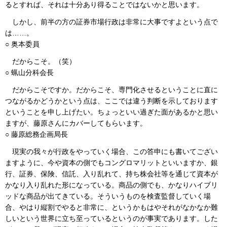
るとすれば、それは十分あり得ることではないかと思います。
しかし、前半の方の証券市場行政は非常に大事ですよという点で
は……。
○ 奥本委員
だからこそ。（笑）
○ 蝋山分科会長
だからこそですか。だからこそ、専門化させるということに直に
つながるかどうかという点は、ここでは違う判断を示しております
ということを申し上げたい。ちょっといい過ぎた面があるかと思い
ますが、藤原さんにカバーしてもらいます。
○ 藤原総務企画局長
現実の我々が行政をやっていく場合、この答申にも書いてござい
ますように、今や資本の側でもコングロマリットといいますか、銀
行、証券、保険、信託、入り乱れて、持ち株会社等を通じて資本が
かなり入り乱れた形になっている。商品の側でも、かなりハイブリ
ッドな商品が出てきている。そういうものを検査監督していく場
合、やはり縦割でやると非常に、というかもはやそれがなかなか難
しいという世界に立ち至っているというのが事実であります。した