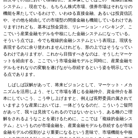
システム」。現在でも、もちろん株式市場、債券市場はそれなりの
機能を果たしているわけで、いわゆる直接金融、あるいは投資信託
や、その他を経由しての市場型の間接金融も機能しているわけであ
りますけれども、基本は預金貸出、リレーション・バンキング、こ
こでいう産業金融モデルを中核にした金融システムになっている。
そういう点では、今でも複線的金融システムという表現は、現状を
表現するのに余り使われませんけれども、形の上ではそうなってい
るわけでありますが、これから目指すべきなのは、そうしたマーケ
ットを経由する、ここでいう市場金融モデルと同時に、産業金融モ
デルもそれなりの変貌を遂げながら存続するという姿を明示してい
る点であります。
しばしば誤解があって、将来ビジョンとして、マーケット・メカ
ニズムを活用しよう、そして市場を通じる金融仲介、資金仲介を基
本にしていこう、こう申し上げますと、例えば長野委員の属されて
いますような産業においては、一体どうなるのだ、こういうご疑問
があって、我々は見捨てられるのではないかという、ある種のご理
解をされるようなことを避けるために、ここでは「複線的金融シス
テム」というものが市場金融を、産業金融モデルも存続するが市場
金融モデルの役割がより重要になるという意味で、市場機能を中核