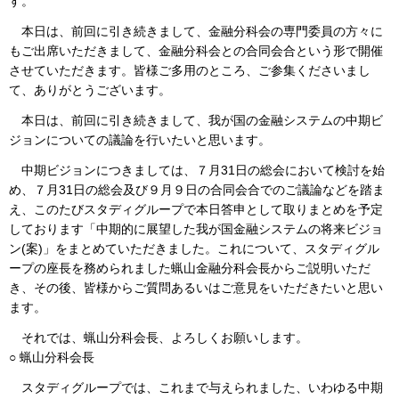
す。
本日は、前回に引き続きまして、金融分科会の専門委員の方々に
もご出席いただきまして、金融分科会との合同会合という形で開催
させていただきます。皆様ご多用のところ、ご参集くださいまし
て、ありがとうございます。
本日は、前回に引き続きまして、我が国の金融システムの中期ビ
ジョンについての議論を行いたいと思います。
中期ビジョンにつきましては、７月31日の総会において検討を始
め、７月31日の総会及び９月９日の合同会合でのご議論などを踏ま
え、このたびスタディグループで本日答申として取りまとめを予定
しております「中期的に展望した我が国金融システムの将来ビジョ
ン(案)」をまとめていただきました。これについて、スタディグル
ープの座長を務められました蝋山金融分科会長からご説明いただ
き、その後、皆様からご質問あるいはご意見をいただきたいと思い
ます。
それでは、蝋山分科会長、よろしくお願いします。
○ 蝋山分科会長
スタディグループでは、これまで与えられました、いわゆる中期