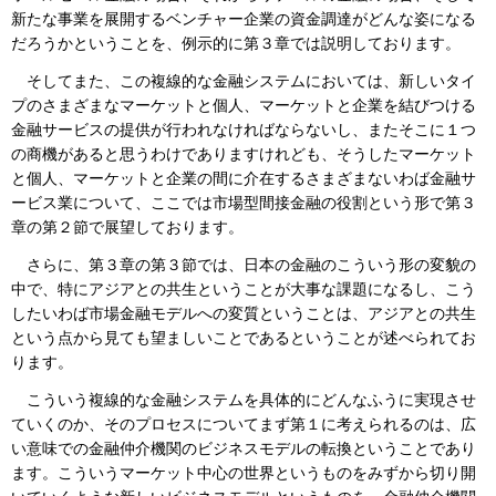
新たな事業を展開するベンチャー企業の資金調達がどんな姿になる
だろうかということを、例示的に第３章では説明しております。
そしてまた、この複線的な金融システムにおいては、新しいタイ
プのさまざまなマーケットと個人、マーケットと企業を結びつける
金融サービスの提供が行われなければならないし、またそこに１つ
の商機があると思うわけでありますけれども、そうしたマーケット
と個人、マーケットと企業の間に介在するさまざまないわば金融サ
ービス業について、ここでは市場型間接金融の役割という形で第３
章の第２節で展望しております。
さらに、第３章の第３節では、日本の金融のこういう形の変貌の
中で、特にアジアとの共生ということが大事な課題になるし、こう
したいわば市場金融モデルへの変質ということは、アジアとの共生
という点から見ても望ましいことであるということが述べられてお
ります。
こういう複線的な金融システムを具体的にどんなふうに実現させ
ていくのか、そのプロセスについてまず第１に考えられるのは、広
い意味での金融仲介機関のビジネスモデルの転換ということであり
ます。こういうマーケット中心の世界というものをみずから切り開