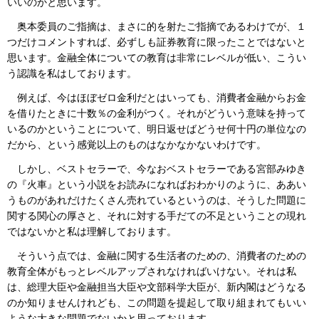
いいのかと思います。
奥本委員のご指摘は、まさに的を射たご指摘であるわけでが、１
つだけコメントすれば、必ずしも証券教育に限ったことではないと
思います。金融全体についての教育は非常にレベルが低い、こうい
う認識を私はしております。
例えば、今はほぼゼロ金利だとはいっても、消費者金融からお金
を借りたときに十数％の金利がつく。それがどういう意味を持って
いるのかということについて、明日返せばどうせ何十円の単位なの
だから、という感覚以上のものはなかなかないわけです。
しかし、ベストセラーで、今なおベストセラーである宮部みゆき
の『火車』という小説をお読みになればおわかりのように、ああい
うものがあれだけたくさん売れているというのは、そうした問題に
関する関心の厚さと、それに対する手だての不足ということの現れ
ではないかと私は理解しております。
そういう点では、金融に関する生活者のための、消費者のための
教育全体がもっとレベルアップされなければいけない。それは私
は、総理大臣や金融担当大臣や文部科学大臣が、新内閣はどうなる
のか知りませんけれども、この問題を提起して取り組まれてもいい
ような大きな問題でないかと思っております。