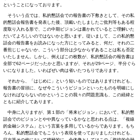
ということになっております。
そういう点では、私的懇話会での報告書の下敷きとして、その私
的懇話会報告書を発表した後、頂戴いたしましたご批判等もある程
度取り入れる形で、この中期ビジョンは書かれているとご理解いた
だいてよろしいのではないかと思います。従いまして、この私的懇
話会の報告書をお読みになった方にとってみると、何だ、それの二
番煎じじゃないか、こういう部分は少なからずあることは私も否定
いたしません。しかし、例えばこの枚数が、私的懇話会の報告書は
全部で62ページだったかと思いますが、それが29ページ、半分ぐら
いになりました。いわばぜい肉は省いたつもりであります。
それから、「はじめに」という短いものではありますけれども、
報告書の冒頭に、なぜ今こういうビジョンといったものを明確にし
なければならないのかということの我々の問題意識も、この経緯と
ともに紹介してあります。
中身に入りますが、第１部の「将来ビジョン」において、私的懇
話会でのビジョンとやや異なっているかなと思われる点は、「複線
的金融システム」という言葉を多用しているからであります。もち
ろん、私的懇話会でもこういう表現を使っておりましたけれども、
目次等その他において積極的に、全体像としてはこの「複線的金融