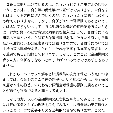
２番目に取り上げているのは、こういうビジネスモデルの転換と
いうこと以外に、合併等の促進策の位置づけであります。合併をす
ればよくなる方向に進んでいくのだ、こういうふうに我々は必ずし
も考えておりません。しかし、合併が１つの選択肢であるというこ
とは否定できないわけで、特に地域金融機関の将来像を考えたとき
に、得意分野への経営資源の効果的な投入に加えて、合併等による
組織の再編ということは有力な選択肢である。そういう有力な選択
肢が制度的にいわば阻害されては困りますので、合併等については
手続面等の障壁があることから、それを支援する施策を講ずること
が重要であると指摘しております。しかし、このことは金融機関の
皆さん方に合併をしなさいと申し上げているわけでは必ずしもあり
ません。
それから、ペイオフの解禁と決済機能の安定確保という点につき
ましては、金融システム全体の効率化という観点からは、預金保険
制度が本来の趣旨、すなわち少額預金者保護の原則に戻るというこ
とが適切な判断であると我々は考えます。
しかし他方、現状の金融機関の経営状況を考えてみると、あるい
は銀行の産業としての現状を考えてみると、決済機能の安定確保と
いうことは一方で必要不可欠な公共的な使命であります。このた