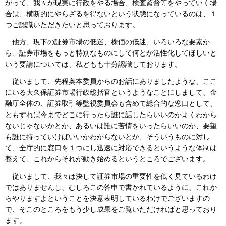
がって、我々が現実に行政をやる場合、検査監督等をやっていく場
合は、横断的にやらざるを得ないという状態になっているのは、１
つご認識いただきたいと思っております。
他方、現下の証券市場の低迷、株価の低迷、いろいろな要素か
ら、証券市場をもっと特別なものにして何とか活性化してほしいと
いう要請については、私どもも十分認識しております。
従いまして、先程奥本委員からのお話にありましたような、ここ
にいる大久保証券市場行政総括官というようなことにしまして、金
融庁全体の、証券取引等監視委員会も含めて総合的な窓口として、
ともすれば今までどこに行ったら誰に話したらいいのかよくわから
ないじゃないかとか、あるいは誰に苦情をいったらいいのか、要望
も誰に持っていけばいいかわからないとか、そういうものに対し
て、全庁的に窓口を１つにし迅速に対応できるというような体制は
整えて、これからそれが動き始めるというところでございます。
従いまして、我々は決して証券市場の重要性を低く見ているわけ
ではありませんし、むしろこの答申で書かれているように、これか
らやりますよということを決意表明しているわけでございますの
で、そこのところをもう少し成果をご覧いただければと思っており
ます。