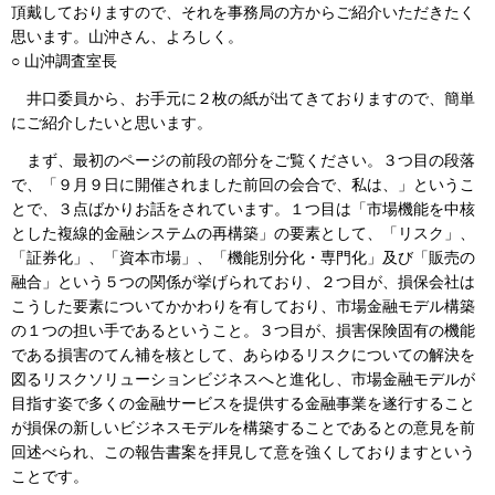
頂戴しておりますので、それを事務局の方からご紹介いただきたく
思います。山沖さん、よろしく。
○ 山沖調査室長
井口委員から、お手元に２枚の紙が出てきておりますので、簡単
にご紹介したいと思います。
まず、最初のページの前段の部分をご覧ください。３つ目の段落
で、「９月９日に開催されました前回の会合で、私は、」というこ
とで、３点ばかりお話をされています。１つ目は「市場機能を中核
とした複線的金融システムの再構築」の要素として、「リスク」、
「証券化」、「資本市場」、「機能別分化・専門化」及び「販売の
融合」という５つの関係が挙げられており、２つ目が、損保会社は
こうした要素についてかかわりを有しており、市場金融モデル構築
の１つの担い手であるということ。３つ目が、損害保険固有の機能
である損害のてん補を核として、あらゆるリスクについての解決を
図るリスクソリューションビジネスへと進化し、市場金融モデルが
目指す姿で多くの金融サービスを提供する金融事業を遂行すること
が損保の新しいビジネスモデルを構築することであるとの意見を前
回述べられ、この報告書案を拝見して意を強くしておりますという
ことです。