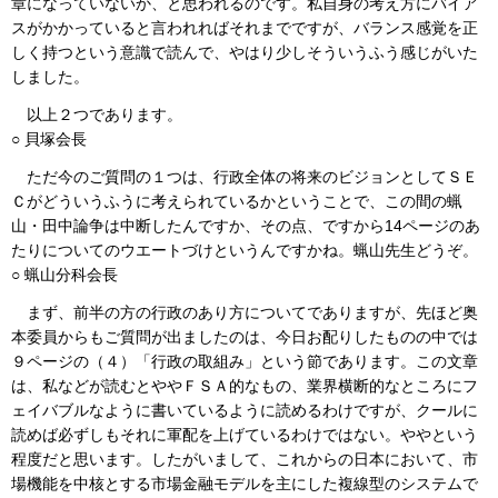
章になっていないか、と思われるのです。私自身の考え方にバイア
スがかかっていると言われればそれまでですが、バランス感覚を正
しく持つという意識で読んで、やはり少しそういうふう感じがいた
しました。
以上２つであります。
○ 貝塚会長
ただ今のご質問の１つは、行政全体の将来のビジョンとしてＳＥ
Ｃがどういうふうに考えられているかということで、この間の蝋
山・田中論争は中断したんですか、その点、ですから14ページのあ
たりについてのウエートづけというんですかね。蝋山先生どうぞ。
○ 蝋山分科会長
まず、前半の方の行政のあり方についてでありますが、先ほど奥
本委員からもご質問が出ましたのは、今日お配りしたものの中では
９ページの（４）「行政の取組み」という節であります。この文章
は、私などが読むとややＦＳＡ的なもの、業界横断的なところにフ
ェイバブルなように書いているように読めるわけですが、クールに
読めば必ずしもそれに軍配を上げているわけではない。ややという
程度だと思います。したがいまして、これからの日本において、市
場機能を中核とする市場金融モデルを主にした複線型のシステムで