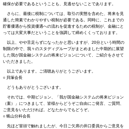
確保が必要であるということも、見逃せないことであります。
さらに、最後に税制については、取引の実態を含めた、将来を見
通した簡素でわかりやすい税制が必要である。同時に、これまでの
貯蓄優遇から投資優遇への流れを促進するための税制が、金融にと
っては大変大事だということを強調して締めくくっております。
以上、やや舌足らずになったかと思いますが、20分という時間の
制限の中で、我々のスタディグループがまとめました中期的に展望
した我が国金融システムの将来ビジョンについて、ご紹介をさせて
いただきました。
以上であります。ご清聴ありがとうございます。
○ 貝塚会長
どうもありがとうございます。
それでは、中期ビジョン、「我が国金融システムの将来ビジョン
（案）」につきまして、皆様からどうぞご自由にご発言、ご質問、
ご意見をいただければ。どなたからでもどうぞ。
○ 蝋山分科会長
先ほど冒頭で触れましたが、今日ご欠席の井口委員からご意見を