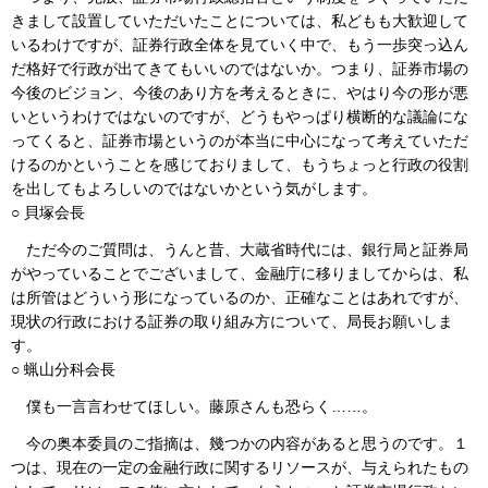
きまして設置していただいたことについては、私どもも大歓迎して
いるわけですが、証券行政全体を見ていく中で、もう一歩突っ込ん
だ格好で行政が出てきてもいいのではないか。つまり、証券市場の
今後のビジョン、今後のあり方を考えるときに、やはり今の形が悪
いというわけではないのですが、どうもやっぱり横断的な議論にな
ってくると、証券市場というのが本当に中心になって考えていただ
けるのかということを感じておりまして、もうちょっと行政の役割
を出してもよろしいのではないかという気がします。
○ 貝塚会長
ただ今のご質問は、うんと昔、大蔵省時代には、銀行局と証券局
がやっていることでございまして、金融庁に移りましてからは、私
は所管はどういう形になっているのか、正確なことはあれですが、
現状の行政における証券の取り組み方について、局長お願いしま
す。
○ 蝋山分科会長
僕も一言言わせてほしい。藤原さんも恐らく……。
今の奥本委員のご指摘は、幾つかの内容があると思うのです。１
つは、現在の一定の金融行政に関するリソースが、与えられたもの