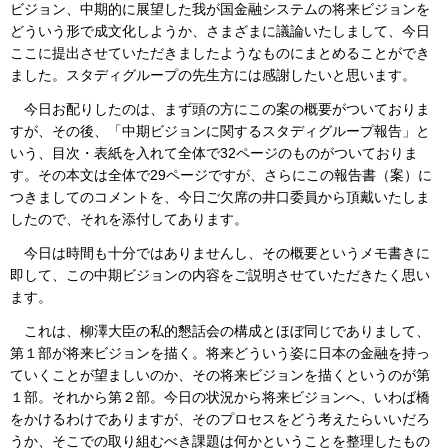
ビジョン、中期的に展望した我が国金融システムの将来ビジョンを
どういう形で成文化しようか、さまざまに議論いたしまして、今日
ここに提出させていただきましたようなものにまとめることができ
ました。スタディグループの先生方には感謝したいと思います。
今日お配りしたのは、まず頭の方にこの案の概要がついておりま
すが、その後、「中期ビジョンに関するスタディグループ報告」と
いう、目次・表紙を入れて全体で32ページのものがついておりま
す。その本文は全体で29ページですが、さらにこの報告書（案）に
つきましてのコメントを、今日ご欠席の井口委員から頂戴いたしま
したので、それを添付してあります。
今日は時間も十分ではありませんし、その概要というメモ書きに
即して、この中期ビジョンの内容をご説明させていただきたく思い
ます。
これは、柳澤大臣の私的懇話会の構成とほぼ同じでありまして、
第１部が将来ビジョンを描く。将来どういう姿に日本の金融を持っ
ていくことが望ましいのか、その将来ビジョンを描くというのが第
１部。それから第２部。今日の状況から将来ビジョンへ、いわば橋
をかけるわけでありますが、そのプロセスをどう考えたらいいだろ
うか、そこでの取り組むべき課題は何かということを整理したもの