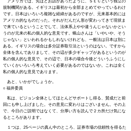
アメリカでは、先ほどお話があったように、ＳＥＣという独立の
規制機関がある。イギリスは最初から全部まとめてやっているわけ
です。日本はいろいろ複雑な経緯があるのですが、元来基本的には
アメリカ的なものだった。それがだんだん形が変わってきて現状ま
で来ているということでして、法体系上やや違うんじゃないかとい
うのが元来の私の個人的な意見です。蝋山さんは「いやいや、そう
じゃない」といわれるかもしれないけれども、一般法は日本は別に
ある。イギリスの場合は多分証券取引法というのはない。ですから
全体を含んでありまして、その辺が多少ギャップがあるというのが
私の個人的な意見で、その辺で、日本の場合今後どういうふうにし
ていくかいろいろ考えていく必要があるのではないか。これは全く
私の個人的な意見であります。
あと、いかがでしょうか。
○ 福井委員
私は、ビジョン全体としてほとんどサポートし得る、賛成だと前
回にも申し上げました。その意見に変わりはございません。その上
で、今日のご説明ではなくて、分厚い方を読んで２カ所だけ気にな
るところがあります。
１つは、25ページの真ん中のところ、証券市場の信頼性を得るた