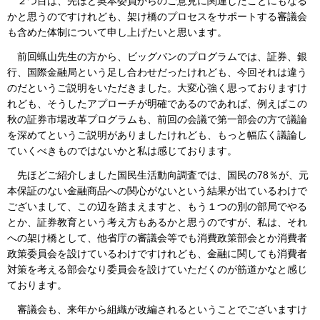
２つ目は、先ほど奥本委員からのご意見に関連したことにもなる
かと思うのですけれども、架け橋のプロセスをサポートする審議会
も含めた体制について申し上げたいと思います。
前回蝋山先生の方から、ビッグバンのプログラムでは、証券、銀
行、国際金融局という足し合わせだったけれども、今回それは違う
のだというご説明をいただきました。大変心強く思っておりますけ
れども、そうしたアプローチが明確であるのであれば、例えばこの
秋の証券市場改革プログラムも、前回の会議で第一部会の方で議論
を深めてというご説明がありましたけれども、もっと幅広く議論し
ていくべきものではないかと私は感じております。
先ほどご紹介しました国民生活動向調査では、国民の78％が、元
本保証のない金融商品への関心がないという結果が出ているわけで
ございまして、この辺を踏まえますと、もう１つの別の部局でやる
とか、証券教育という考え方もあるかと思うのですが、私は、それ
への架け橋として、他省庁の審議会等でも消費政策部会とか消費者
政策委員会を設けているわけですけれども、金融に関しても消費者
対策を考える部会なり委員会を設けていただくのが筋道かなと感じ
ております。
審議会も、来年から組織が改編されるということでございますけ