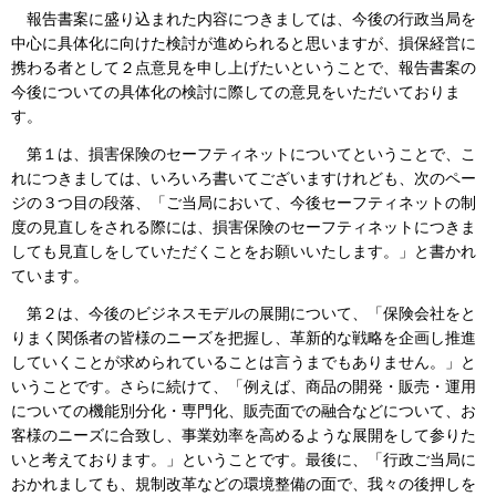
報告書案に盛り込まれた内容につきましては、今後の行政当局を
中心に具体化に向けた検討が進められると思いますが、損保経営に
携わる者として２点意見を申し上げたいということで、報告書案の
今後についての具体化の検討に際しての意見をいただいておりま
す。
第１は、損害保険のセーフティネットについてということで、こ
れにつきましては、いろいろ書いてございますけれども、次のペー
ジの３つ目の段落、「ご当局において、今後セーフティネットの制
度の見直しをされる際には、損害保険のセーフティネットにつきま
しても見直しをしていただくことをお願いいたします。」と書かれ
ています。
第２は、今後のビジネスモデルの展開について、「保険会社をと
りまく関係者の皆様のニーズを把握し、革新的な戦略を企画し推進
していくことが求められていることは言うまでもありません。」と
いうことです。さらに続けて、「例えば、商品の開発・販売・運用
についての機能別分化・専門化、販売面での融合などについて、お
客様のニーズに合致し、事業効率を高めるような展開をして参りた
いと考えております。」ということです。最後に、「行政ご当局に
おかれましても、規制改革などの環境整備の面で、我々の後押しを