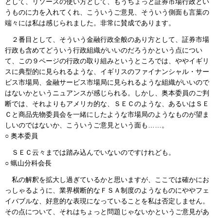
として、リソースの使い方として、もうちょっと証券市場行政とい
うものに力を入れてくれ、こういうご意見、そういう側面も言葉の
端々には私は感じられました。非常に賛成であります。
２番目として、そういう金融行政全般のあり方として、証券市場
行政も含めてどういう行政組織がいいのだろうかという点につい
て、この９ページの行政の取り組みというところでは、ややイギリ
スに典型的に見られるような、イギリスのファイナンシャル・サー
ビス市場局、金融サービス市場局に見られるような組織がいいので
はないかというニュアンスが感じられる。しかし、奥本委員のご判
断では、それよりもアメリカ的な、ＳＥＣのような、あるいはＳＥ
Ｃと商品先物委員会を一緒にしたような市場局のようなものが望ま
しいのではないか、こういうご意見という面も……。
○ 奥本委員
ＳＥＣ云々までは踏み込んでいないのですけれども。
○ 蝋山分科会長
私の解釈を拡大し過ぎているかと思いますが、ここでは確かにお
っしゃるように、業界横断的なＦＳＡ制度のようなものにややフェ
イバブルな、好意的な表現になっていることを私は否定しません。
その点について、それはちょっと問題じゃないかというご意見があ