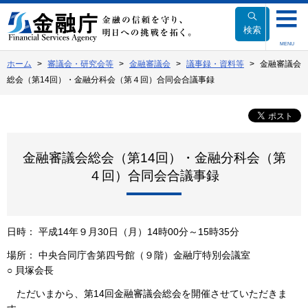
本
文
検索
へ
MENU
移
ホーム
審議会・研究会等
金融審議会
議事録・資料等
金融審議会
動
総会（第14回）・金融分科会（第４回）合同会合議事録
金融審議会総会（第14回）・金融分科会（第
４回）合同会合議事録
日時： 平成14年９月30日（月）14時00分～15時35分
場所： 中央合同庁舎第四号館（９階）金融庁特別会議室
○ 貝塚会長
ただいまから、第14回金融審議会総会を開催させていただきま