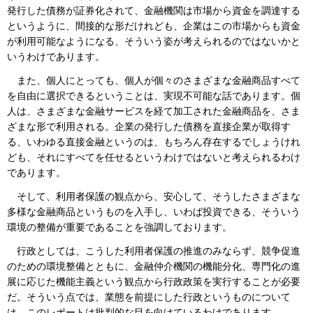
発行した債務が証券化されて、金融機関は市場から資金を調達する
というように、間接的な形だけれども、企業はこの市場からも資金
が利用可能なようになる、そういう姿が考えられるのではないかと
いうわけであります。
また、個人にとっても、個人が個々のさまざまな金融商品すべて
を自由に選択できるということは、実現不可能な話であります。個
人は、さまざまな金融サービスを経て加工された金融商品を、さま
ざまな形で利用される。企業の発行した債務を直接企業が取得す
る、いわゆる直接金融というのは、もちろん存在するでしょうけれ
ども、それにすべてを任せるというわけではないと考えられるわけ
であります。
そして、利用者保護の観点から、安心して、そうしたさまざまな
多様な金融商品というものを入手し、いわば投資できる、そういう
環境の整備が重要であることを強調しております。
行政としては、こうした利用者保護の推進のみならず、競争促進
のための環境整備とともに、金融仲介機関の機能分化、専門化の進
展に応じた機能主義という観点から行政政策を実行することが必要
だ。そういう点では、業態を前提にした行政というものについて
は、このレポートは批判的な目を向けているわけであります。