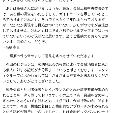
あとは高橋さんに譲りましょうか。最近、金融広報中央委員会で
は、ある種の調査をいたしまして、ガイドラインを示しているとこ
ろでありますけれども、それですらもう半年以上たっております
が、なかなか実現する目処はついていない。少しずつですが後退は
しておりません。けれども目に見えた形でレベルアップまではいっ
ていないというのが現状だと思います。全くご指摘のとおりでござ
います。高橋さん、どうぞ。
○ 高橋委員
ご指摘の件も含めまして意見を述べさせていただきます。
今回のビジョンは、私的懇話会の報告に比べて金融消費者にあた
る個人に対する記述が大分深まっていると感じております。スタデ
ィグループにおかれましては、さまざまな注文をお汲み取りくださ
いまして、ありがとうございました。
競争促進と利用者保護というバランスのとれた環境整備が進めら
れることを、深く願っております。その上で２点、要望を含め申し
述べたいと思うのですけれども、１点目は、金融行政の面に関する
ことです。今回、機能に着目した横断的なアプローチが求められる
という記述が随所にございました。これは金融ビッグバンのシナリ