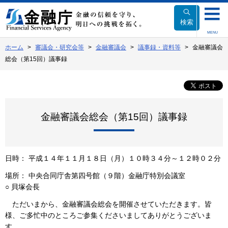
本
文
検索
へ
MENU
移
ホーム
審議会・研究会等
金融審議会
議事録・資料等
金融審議会
動
総会（第15回）議事録
金融審議会総会（第15回）議事録
日時： 平成１４年１１月１８日（月）１０時３４分～１２時０２分
場所： 中央合同庁舎第四号館（９階）金融庁特別会議室
○ 貝塚会長
ただいまから、金融審議会総会を開催させていただきます。皆
様、ご多忙中のところご参集くださいましてありがとうございま
す。