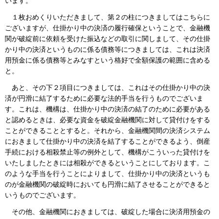
います。
１枚おめくりいただきまして、第２の柱につきましてはこちらに
ございますが、仕掛かり中の決済の履行確保ということで、金融機
関が破綻前に依頼を受けた振込などの取引に関しまして、その仕掛
かり中の決済というものに係る債務等につきましては、これは決済
用預金に係る債務等とみなすという格好で全額保護の範囲に含める
と。
あと、その下２項目につきましては、これはその仕掛かり中の決
済が円滑に結了するために必要な法的手当を行うものでございま
す。これは、機構は、仕掛かり中の決済の結了のために必要がある
と認めるときは、必要な資金を破綻金融機関に対して貸付けをする
ことができることとすると。それから、金融機関間の決済システム
におきまして仕掛かり中の決済を結了することができるよう、倒産
手続における相殺禁止等の例外として、機構がこういった貸付けを
いたしましたときには相殺ができるということにしております。こ
のような手当を行うことによりまして、仕掛かり中の決済というも
のが金融機関の破綻時においても円滑に結了させることができると
いうものでございます。
その他、金融機関におきましては、破綻した場合に決済用預金の