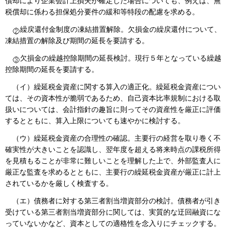
償却により企業会計上損失が確定した場合についても、例えば、無
税償却に係わる担保処分要件の緩和等特段の配慮を求める。
繰戻還付金制度の凍結措置解除。欠損金の繰戻還付について、
凍結措置の解除及び期間の延長を要請する。
欠損金の繰越控除期間の延長検討。現行５年となっている繰越
控除期間の延長を要請する。
（イ）繰延税金資産に関する算入の適正化。繰延税金資産につい
ては、その資本性が脆弱であるため、自己資本比率規制における取
扱いについては、会計指針の趣旨に則ってその資産性を厳正に評価
するとともに、算入上限についても速やかに検討する。
（ウ）繰延税金資産の合理性の確認。主要行の経営を取り巻く不
確実性が大きいことを認識し、翌年度を超える将来時点の課税所得
を見積もることが非常に難しいことを理解した上で、外部監査人に
厳正な監査を求めるとともに、主要行の繰延税金資産が厳正に計上
されているかを厳しく検査する。
（エ）債務者に対する第三者割当増資部分の検討。債務者が引き
受けている第三者割当増資部分に関しては、実質的な迂回融資にな
っていないかなど、資本としての適格性を念入りにチェックする。