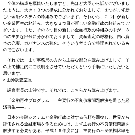
全体の構成を概観いたしますと、先ほど大臣から話がございまし
たように、大きく３つの構成に分かれておりまして、１つがまず新
しい金融システムの枠組みでございます。それから、２つ目が新し
い企業再生の枠組み、大きな３つ目が新しい金融行政の枠組みでご
ざいます。また、その３つ目の新しい金融行政の枠組みの中が、３
つの主要な部分に分かれておりまして、資産査定の厳格化、自己資
本の充実、ガバナンスの強化、そういう考え方で整理されているも
のでございます。
それでは、まず事務局の方から主要な部分を読み上げまして、そ
の上で補足的にご説明をさせていただくという手順にいたしたいと
思います。
○ 山沖調査室長
調査室長の山沖です。それでは、こちらから読み上げます。
「金融再生プログラム――主要行の不良債権問題解決を通じた経
済再生――」。
日本の金融システムと金融行政に対する信頼を回復し、世界から
評価される金融市場を作るためには、まず主要行の不良債権問題を
解決する必要がある。平成１６年度には、主要行の不良債権比率を