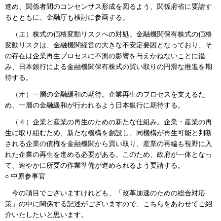
進め、関係者間のコンセンサス形成を図るよう、関係府省に要請す
るとともに、金融庁も検討に参画する。
（エ）株式の価格変動リスクへの対処。金融機関保有株式の価格
変動リスクは、金融機関経営の大きな不安定要因となっており、そ
の存在は企業再生プロセスに不測の影響を与えかねないことに鑑
み、日本銀行による金融機関保有株式の買い取りの円滑な推進を期
待する。
（オ）一層の金融緩和の期待。企業再生のプロセスを支えるた
め、一層の金融緩和が行われるよう日本銀行に期待する。
（４）企業と産業の再生のための新たな仕組み。企業・産業の再
生に取り組むため、新たな機構を創設し、同機構が再生可能と判断
される企業の債権を金融機関から買い取り、産業の再編も視野に入
れた企業の再生を進める必要がある。このため、政府が一体となっ
て、速やかに所要の作業準備が進められるよう要請する。
○ 中原参事官
今の項目でございますけれども、「改革加速のための総合対応
策」の中に関係する記述がございますので、こちらをあわせてご紹
介いたしたいと思います。