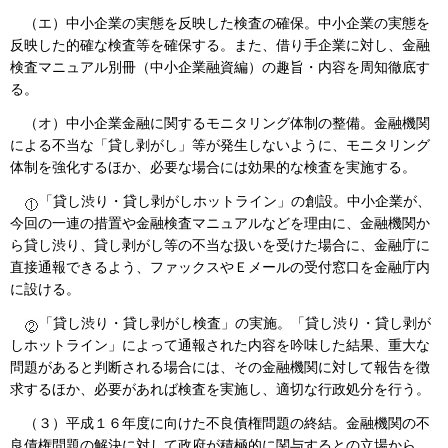
（エ）中小企業の実態を反映した検査の確保。中小企業の実態を
反映した的確な検査等を確保する。また、借り手企業に対し、金融
検査マニュアル別冊（中小企業融資編）の趣旨・内容を周知徹底す
る。
（オ）中小企業金融に関するモニタリング体制の整備。金融機関
による不当な「貸し剥がし」等が発生しないように、モニタリング
体制を強化するほか、必要な場合には効果的な検査を実施する。
「貸し渋り・貸し剥がしホットライン」の創設。中小企業が、
今回の一連の措置や金融検査マニュアルなどを理由に、金融機関か
ら貸し渋り、貸し剥がし等の不当な扱いを受けた場合に、金融庁に
直接通報できるよう、ファックスやＥメールの受付窓口を金融庁内
に設ける。
「貸し渋り・貸し剥がし検査」の実施。「貸し渋り・貸し剥が
しホットライン」によって通報された内容を吟味した結果、重大な
問題があると判断される場合には、その金融機関に対して報告を徴
求するほか、必要があれば検査を実施し、適切な行政処分を行う。
（３）平成１６年度に向けた不良債権問題の終結。金融機関の不
良債権問題の解決に対して政府が積極的に関与するとの立場から、