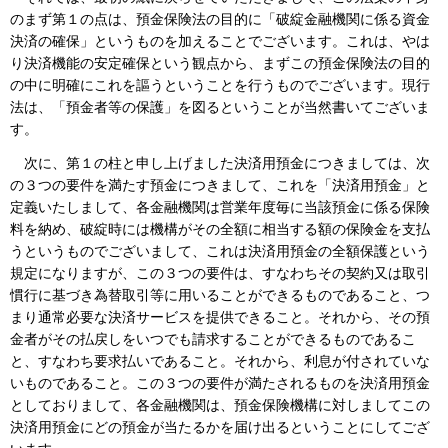
のまず第１の点は、預金保険法の目的に「破綻金融機関に係る資金
決済の確保」というものを加えることでございます。これは、やは
り決済機能の安定確保という観点から、まずこの預金保険法の目的
の中に明確にこれを謳うということを行うものでございます。現行
法は、「預金者等の保護」を図るということが当然書いてございま
す。
次に、第１の柱と申し上げました決済用預金につきましては、次
の３つの要件を満たす預金につきまして、これを「決済用預金」と
定義いたしまして、各金融機関は営業年度毎に当該預金に係る保険
料を納め、破綻時には機構がその全額に相当する額の保険金を支払
うというものでございまして、これは決済用預金の全額保護という
規定になりますが、この３つの要件は、すなわちその契約又は取引
慣行に基づき為替取引等に用いることができるものであること、つ
まり通常必要な決済サービスを提供できること。それから、その預
金者がその払戻しをいつでも請求することができるものであるこ
と、すなわち要求払いであること。それから、利息が付されていな
いものであること。この３つの要件が満たされるものを決済用預金
としておりまして、各金融機関は、預金保険機構に対しましてこの
決済用預金にどの預金が当たるかを届け出るということにしてござ