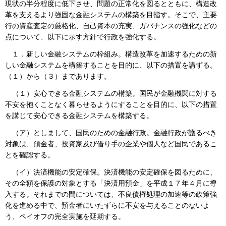
現状の半分程度に低下させ、問題の正常化を図るとともに、構造改
革を支えるより強固な金融システムの構築を目指す。そこで、主要
行の資産査定の厳格化、自己資本の充実、ガバナンスの強化などの
点について、以下に示す方針で行政を強化する。
１．新しい金融システムの枠組み。構造改革を加速するための新
しい金融システムを構築することを目的に、以下の措置を講ずる。
（１）から（３）まであります。
（１）安心できる金融システムの構築。国民が金融機関に対する
不安を抱くことなく暮らせるようにすることを目的に、以下の措置
を講じて安心できる金融システムを構築する。
（ア）としまして、国民のための金融行政。金融行政が護るべき
対象は、預金者、投資家及び借り手の企業や個人など国民であるこ
とを確認する。
（イ）決済機能の安定確保。決済機能の安定確保を図るために、
その全額を保護の対象とする「決済用預金」を平成１７年４月に導
入する。それまでの間については、不良債権処理の加速等の政策強
化を進める中で、預金者にいたずらに不安を与えることのないよ
う、ペイオフの完全実施を延期する。