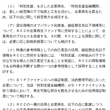
（１）「特別支援」を介した企業再生。「特別支援金融機関」
は、新しい経営陣の下で知恵と工夫を活かし、企業再生を図るた
め、以下の点に関して経営努力を傾注する。
（ア）貸出債権のオフバランス化推進。破綻懸念先以下債権等に
ついて、ＲＣＣや企業再生ファンド等に売却することによって、企
業再生のプロセスを加速する。その際、ＲＣＣによる買取に関して
は、必要に応じ財政的措置についても検討する。
（イ）時価の参考情報としての自己査定の活用。破綻懸念先以下
債権をＲＣＣに売却する場合には、「特別支援」の枠組みの下で十
分な引当を積んだ自己査定であることを前提に、ＲＣＣの買取価格
である時価を判断する際の一つの参考情報として採用することを検
討する。
（ウ）ＤＩＰファイナンスへの保証制度。法的整理手続に入った
企業について、当該「特別支援金融機関」がＤＩＰファイナンスを
担う場合において、再生可能な部分を甦生させるための信用保証制
度について検討する。
（２）ＲＣＣの一層の活用と企業再生。以下の点に配慮しつつ、
ＲＣＣへの不良債権売却の促進や企業再生ファンドの活用、再生対