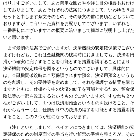
はりまずございまして、あと簡単な図とやや詳し目の概要もお付け
しておりまして、あとそれぞれの法案につきまして、いわゆる５点
セットと申します条文そのもの、その条文の前に要項などもついて
おりますが、こういった資料をお配りしてございます。いずれも、
一番最初にございますこの概要に沿いまして簡単に説明申し上げた
いと思います。
まず最初の法案でございますが、決済機能の安定確保策でござい
ますけれども、これは金融機関の破綻時におきましても、決済を円
滑かつ確実に完了することを可能とする措置を講ずることにより、
決済機能の安定確保を図るというものでございまして、具体的に
は、金融機関破綻時に全額保護されます預金、決済用預金というも
のを創設し、その要件等を定めまして、それを保護する措置を講じ
ますとともに、仕掛かり中の決済の結了を可能とするため、預金保
険法等の一部を改正するというものでございますが、すなわち２つ
柱がございまして、１つは決済用預金というものを設けること、そ
れからもう一つは、仕掛かり中の決済の結了を可能とする措置を講
ずること、この２つが柱になっております。
（注）といたしまして、ペイオフにつきましては、決済機能の安
定確保のための制度面での手当を行い解禁の準備を整えるが、その