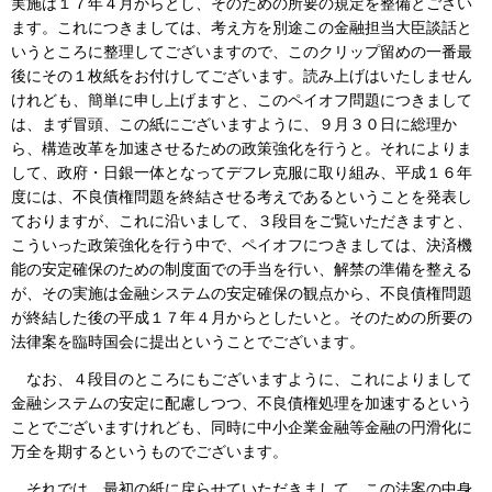
実施は１７年４月からとし、そのための所要の規定を整備とござい
ます。これにつきましては、考え方を別途この金融担当大臣談話と
いうところに整理してございますので、このクリップ留めの一番最
後にその１枚紙をお付けしてございます。読み上げはいたしません
けれども、簡単に申し上げますと、このペイオフ問題につきまして
は、まず冒頭、この紙にございますように、９月３０日に総理か
ら、構造改革を加速させるための政策強化を行うと。それによりま
して、政府・日銀一体となってデフレ克服に取り組み、平成１６年
度には、不良債権問題を終結させる考えであるということを発表し
ておりますが、これに沿いまして、３段目をご覧いただきますと、
こういった政策強化を行う中で、ペイオフにつきましては、決済機
能の安定確保のための制度面での手当を行い、解禁の準備を整える
が、その実施は金融システムの安定確保の観点から、不良債権問題
が終結した後の平成１７年４月からとしたいと。そのための所要の
法律案を臨時国会に提出ということでございます。
なお、４段目のところにもございますように、これによりまして
金融システムの安定に配慮しつつ、不良債権処理を加速するという
ことでございますけれども、同時に中小企業金融等金融の円滑化に
万全を期するというものでございます。
それでは、最初の紙に戻らせていただきまして、この法案の中身