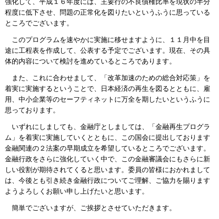
強化して、平成１６年度には、主要行の不良債権比率を現状の半分
程度に低下させ、問題の正常化を図りたいというふうに思っている
ところでございます。
このプログラムを速やかに実施に移せますように、１１月中を目
途に工程表を作成して、公表する予定でございます。現在、その具
体的内容について検討を進めているところであります。
また、これに合わせまして、「改革加速のための総合対応策」を
着実に実施するということで、日本経済の再生を図るとともに、雇
用、中小企業等のセーフティネットに万全を期したいというふうに
思っております。
いずれにしましても、金融庁としましては、「金融再生プログラ
ム」を着実に実施していくとともに、この国会に提出しております
金融関連の２法案の早期成立を希望しているところでございます。
金融行政をさらに強化していく中で、この金融審議会にもさらに新
しい役割が期待されてくると思います。委員の皆様におかれまして
は、今後とも引き続き金融行政についてご理解、ご協力を賜ります
ようよろしくお願い申し上げたいと思います。
簡単でございますが、ご挨拶とさせていただきます。