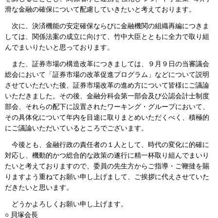
滑な金融の確保について配慮していきたいと考えております。
次に、決済機能の安定確保ならびに金融機関の組織再編につきま
しては、関係法案の成立に向けて、竹中大臣とともに全力で取り組
んでまいりたいと思っております。
また、証券市場の構造改革につきましては、９月９日の当審議会
総会において「証券市場の改革促進プログラム」などについて説明
させていただいた後、証券市場改革の進め方について皆様にご議論
いただきました。その後、金融分科会第一部会及び公認会計士制度
部会、それらの配下に設置されたワーキング・グループにおいて、
その具体化について年内を目途に取りまとめいただくべく、積極的
にご議論いただいているところでございます。
今後とも、金融行政の責任者の１人として、時代の変化に的確に
対応し、機動的かつ総合的な政策の遂行に精一杯取り組んでまいり
たいと考えておりますので、委員の先生方からご指導・ご鞭撻を賜
りますよう重ねてお願い申し上げまして、ご挨拶に代えさせていた
だきたいと思います。
どうかよろしくお願い申し上げます。
○ 貝塚会長