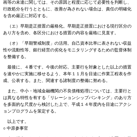
画等の未達に関しては、その原因と程度に応じて必要性を判断し、
行政処分を行うとともに、改善が為されない場合は、責任の明確化
を含め厳正に対応する。
（エ）早期是正措置の厳格化。早期是正措置における現行区分の
あり方を含め、各区分における措置の内容を厳格に見直す。
（オ）「早期警戒制度」の活用。自己資本比率に表されない収益
性や流動性等、銀行経営の劣化をモニタリングするための監督体制
を整備する。
最後に、４番です。今後の対応。主要行を対象とした以上の措置
を速やかに実施に移せるよう、本年１１月を目途に作業工程表を作
成、公表する。また、関連する諸制度の整備に努める。
また、中小・地域金融機関の不良債権処理については、主要行と
は異なる特性を有する「リレーションシップバンキング」のあり方
を多面的な尺度から検討した上で、平成１４年度内を目途にアクシ
ョンプログラムを策定する。
以上です。
○ 中原参事官