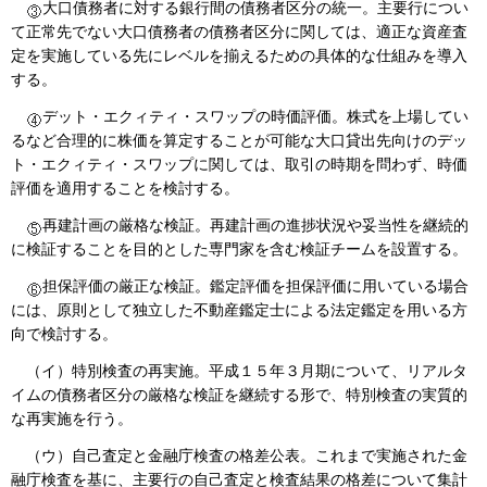
大口債務者に対する銀行間の債務者区分の統一。主要行につい
て正常先でない大口債務者の債務者区分に関しては、適正な資産査
定を実施している先にレベルを揃えるための具体的な仕組みを導入
する。
デット・エクィティ・スワップの時価評価。株式を上場してい
るなど合理的に株価を算定することが可能な大口貸出先向けのデッ
ト・エクィティ・スワップに関しては、取引の時期を問わず、時価
評価を適用することを検討する。
再建計画の厳格な検証。再建計画の進捗状況や妥当性を継続的
に検証することを目的とした専門家を含む検証チームを設置する。
担保評価の厳正な検証。鑑定評価を担保評価に用いている場合
には、原則として独立した不動産鑑定士による法定鑑定を用いる方
向で検討する。
（イ）特別検査の再実施。平成１５年３月期について、リアルタ
イムの債務者区分の厳格な検証を継続する形で、特別検査の実質的
な再実施を行う。
（ウ）自己査定と金融庁検査の格差公表。これまで実施された金
融庁検査を基に、主要行の自己査定と検査結果の格差について集計