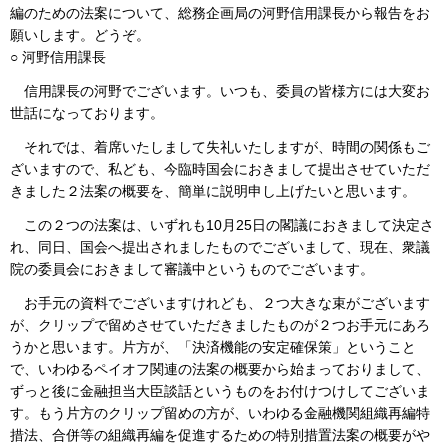
編のための法案について、総務企画局の河野信用課長から報告をお
願いします。どうぞ。
○ 河野信用課長
信用課長の河野でございます。いつも、委員の皆様方には大変お
世話になっております。
それでは、着席いたしまして失礼いたしますが、時間の関係もご
ざいますので、私ども、今臨時国会におきまして提出させていただ
きました２法案の概要を、簡単に説明申し上げたいと思います。
この２つの法案は、いずれも10月25日の閣議におきまして決定さ
れ、同日、国会へ提出されましたものでございまして、現在、衆議
院の委員会におきまして審議中というものでございます。
お手元の資料でございますけれども、２つ大きな束がございます
が、クリップで留めさせていただきましたものが２つお手元にあろ
うかと思います。片方が、「決済機能の安定確保策」ということ
で、いわゆるペイオフ関連の法案の概要から始まっておりまして、
ずっと後に金融担当大臣談話というものをお付けつけしてございま
す。もう片方のクリップ留めの方が、いわゆる金融機関組織再編特
措法、合併等の組織再編を促進するための特別措置法案の概要がや