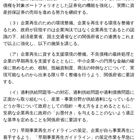
債権を対象ポートフォリオとした証券化の機能を強化し、実際に資
産担保証券の売却を進める努力を継続する。
（３）企業再生のための環境整備。企業を再生する環境を整備す
るため、政府が目指すのは企業淘汰ではなく企業再生であるとの認
識の下、経済産業省、国土交通省などの関係府省との連携をこれま
で以上に強化し、以下の施策を講じる。
（ア）企業再生に資する支援環境の整備。不良債権の最終処理と
企業の早期再生を支援するとともに、中小企業への円滑な金融の確
保に努めるため、税制、投融資制度、商法の特例などについて、実
現可能なものから出来る限り早く整備を行うよう、関係府省に要請
する。
（イ）過剰供給問題等への対応。過剰供給問題や過剰債務問題に
正面から取り組むべく、産業・事業分野が供給過剰になっているか
どうか等について政府としての指針・考え方をまとめるとともに、
安易な企業再生に政府の「お墨付き」を与えることのないよう適正
な基準を定めることを関係府省に要請する。
（ウ）早期事業再生ガイドラインの策定。企業が自ら事業再生に
着手するよう、「早期事業再生ガイドライン」の策定作業を早急に