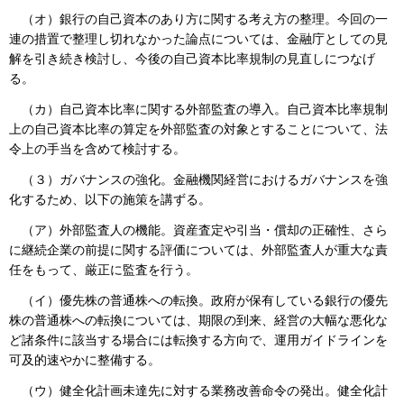
（オ）銀行の自己資本のあり方に関する考え方の整理。今回の一
連の措置で整理し切れなかった論点については、金融庁としての見
解を引き続き検討し、今後の自己資本比率規制の見直しにつなげ
る。
（カ）自己資本比率に関する外部監査の導入。自己資本比率規制
上の自己資本比率の算定を外部監査の対象とすることについて、法
令上の手当を含めて検討する。
（３）ガバナンスの強化。金融機関経営におけるガバナンスを強
化するため、以下の施策を講ずる。
（ア）外部監査人の機能。資産査定や引当・償却の正確性、さら
に継続企業の前提に関する評価については、外部監査人が重大な責
任をもって、厳正に監査を行う。
（イ）優先株の普通株への転換。政府が保有している銀行の優先
株の普通株への転換については、期限の到来、経営の大幅な悪化な
ど諸条件に該当する場合には転換する方向で、運用ガイドラインを
可及的速やかに整備する。
（ウ）健全化計画未達先に対する業務改善命令の発出。健全化計