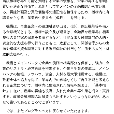
当該機構が再生可能と判断する企業の債権を、企業の再生を念頭に
置いた適正な時価で、原則として非メインの金融機関から買い取
る。再建計画及び買取価格等の適正性を担保するため、機構内に有
識者からなる「産業再生委員会（仮称）」を設ける。
機構は、再生企業への追加融資や出資、信託、保証機能等を備え
る金融機関とする。機構の設立及び運営は、金融界や産業界に相当
規模の専門家の派遣を要請するなど、可能な限り民間部門の人的・
資金的な支援を得て行うとともに、政府として、関係省庁からの出
向や機構の資金調達に対する政府保証の付与など、所要の人的・財
政的支援を行う。
機構とメインバンクで企業の債権の相当部分を保有し、強力に企
業のリストラ・経営再建を推進する。企業再生策の作成は、メイン
バンクの情報、ノウハウ、資金、人材を最大限活用する。機構は、
政府全体の協力を得て、業界内での再編なくして再生不能と考えら
れる企業について、機構内に集積された情報を踏まえ、「基本指
針」に従い、産業の再編も視野に入れた企業の再生策を樹立・実行
する。政策金融機関の出融資も活用するというような記述が、あわ
せて書いてあるところでございます。
では、またプログラムの方に戻らせていただきます。