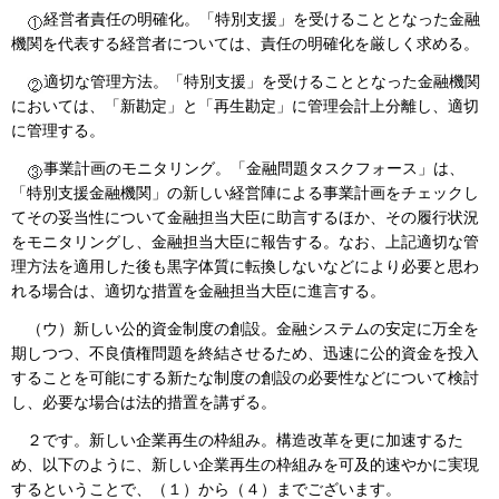
経営者責任の明確化。「特別支援」を受けることとなった金融
機関を代表する経営者については、責任の明確化を厳しく求める。
適切な管理方法。「特別支援」を受けることとなった金融機関
においては、「新勘定」と「再生勘定」に管理会計上分離し、適切
に管理する。
事業計画のモニタリング。「金融問題タスクフォース」は、
「特別支援金融機関」の新しい経営陣による事業計画をチェックし
てその妥当性について金融担当大臣に助言するほか、その履行状況
をモニタリングし、金融担当大臣に報告する。なお、上記適切な管
理方法を適用した後も黒字体質に転換しないなどにより必要と思わ
れる場合は、適切な措置を金融担当大臣に進言する。
（ウ）新しい公的資金制度の創設。金融システムの安定に万全を
期しつつ、不良債権問題を終結させるため、迅速に公的資金を投入
することを可能にする新たな制度の創設の必要性などについて検討
し、必要な場合は法的措置を講ずる。
２です。新しい企業再生の枠組み。構造改革を更に加速するた
め、以下のように、新しい企業再生の枠組みを可及的速やかに実現
するということで、（１）から（４）までございます。