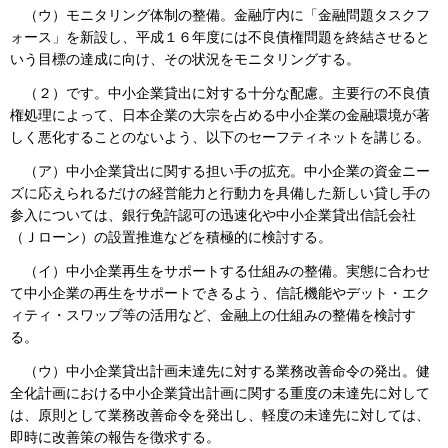
（ウ）モニタリング体制の整備。金融庁内に「金融問題タスクフ
ォース」を新設し、平成１６年度には不良債権問題を終結させると
いう目標の達成に向け、その状況をモニタリングする。
（２）です。中小企業貸出に対する十分な配慮。主要行の不良債
権処理によって、日本企業の大宗を占める中小企業の金融環境が著
しく悪化することのないよう、以下のセーフティネットを講じる。
（ア）中小企業貸出に関する担い手の拡充。中小企業の資金ニー
ズに応えられるだけの経営能力と行動力を具備した新しい貸し手の
参入については、銀行免許認可の迅速化や中小企業貸出信託会社
（Ｊローン）の設置推進などを積極的に検討する。
（イ）中小企業再生をサポートする仕組みの整備。実態に合わせ
て中小企業の再生をサポートできるよう、信託機能やデット・エク
ィティ・スワップ等の活用など、金融上の仕組みの整備を検討す
る。
（ウ）中小企業貸出計画未達先に対する業務改善命令の発出。健
全化計画における中小企業貸出計画に関する重度の未達先に対して
は、原則として業務改善命令を発出し、軽度の未達先に対しては、
即時に改善策の報告を徴求する。