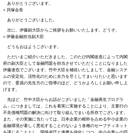
ありがとうございます。
○ 貝塚会長
ありがとうございました。
次に、伊藤副大臣からご挨拶をお願いいたします。どうぞ。
○ 伊藤金融担当副大臣
どうもおはようございます。
ただいまご紹介いただきました、このたび内閣改造によって内閣
府の副大臣として金融問題を担当させていただくことになりました
伊藤達也でございます。竹中大臣を補佐いたしまして、金融システ
ムの安定化、活性化のために全力を尽くしてまいりたいと思います
ので、委員の先生方のご指導のほど、どうかよろしくお願い申し上
げます。
先ほど、竹中大臣からお話がございました「金融再生プログラ
ム」につきましては、これを着実に実施することにより、主要行の
不良債権問題の解決に向けて取り組んでまいる所存でございます。
また、その実施に当たっては、日本企業の根幹を占める中小企業の
金融環境が著しく悪化することのないよう各種のセーフティネット
を講じることとし、関係省庁と連携を強化しつつ、中小企業への円