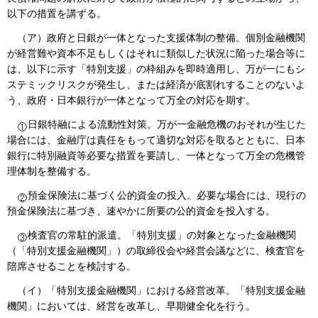
以下の措置を講ずる。
（ア）政府と日銀が一体となった支援体制の整備。個別金融機関
が経営難や資本不足もしくはそれに類似した状況に陥った場合等に
は、以下に示す「特別支援」の枠組みを即時適用し、万が一にもシ
ステミックリスクが発生し、または経済が底割れすることのないよ
う、政府・日本銀行が一体となって万全の対応を期す。
日銀特融による流動性対策。万が一金融危機のおそれが生じた
場合には、金融庁は責任をもって適切な対応を取るとともに、日本
銀行に特別融資等必要な措置を要請し、一体となって万全の危機管
理体制を整備する。
預金保険法に基づく公的資金の投入。必要な場合には、現行の
預金保険法に基づき、速やかに所要の公的資金を投入する。
検査官の常駐的派遣。「特別支援」の対象となった金融機関
（「特別支援金融機関」）の取締役会や経営会議などに、検査官を
陪席させることを検討する。
（イ）「特別支援金融機関」における経営改革。「特別支援金融
機関」においては、経営を改革し、早期健全化を行う。