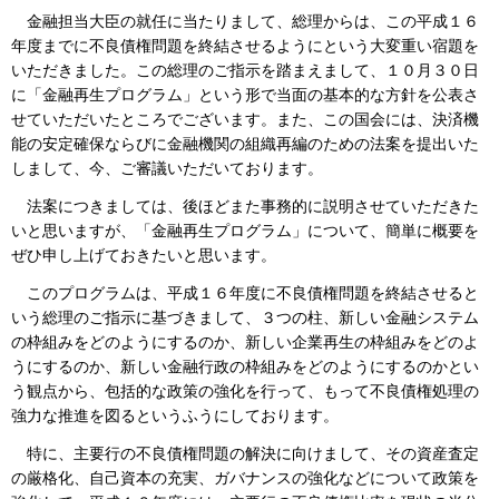
金融担当大臣の就任に当たりまして、総理からは、この平成１６
年度までに不良債権問題を終結させるようにという大変重い宿題を
いただきました。この総理のご指示を踏まえまして、１０月３０日
に「金融再生プログラム」という形で当面の基本的な方針を公表さ
せていただいたところでございます。また、この国会には、決済機
能の安定確保ならびに金融機関の組織再編のための法案を提出いた
しまして、今、ご審議いただいております。
法案につきましては、後ほどまた事務的に説明させていただきた
いと思いますが、「金融再生プログラム」について、簡単に概要を
ぜひ申し上げておきたいと思います。
このプログラムは、平成１６年度に不良債権問題を終結させると
いう総理のご指示に基づきまして、３つの柱、新しい金融システム
の枠組みをどのようにするのか、新しい企業再生の枠組みをどのよ
うにするのか、新しい金融行政の枠組みをどのようにするのかとい
う観点から、包括的な政策の強化を行って、もって不良債権処理の
強力な推進を図るというふうにしております。
特に、主要行の不良債権問題の解決に向けまして、その資産査定
の厳格化、自己資本の充実、ガバナンスの強化などについて政策を