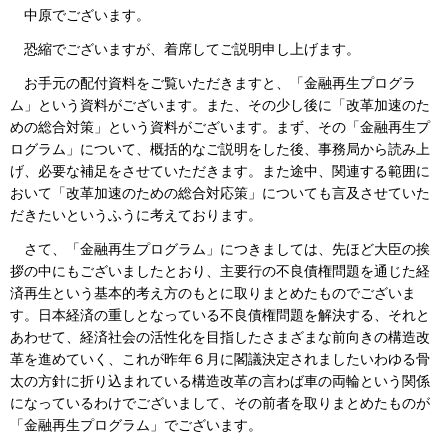
中原でございます。
恐縮でございますが、着席してご説明申し上げます。
お手元の配付資料をご覧いただきますと、「金融再生プログラ
ム」という資料がございます。また、その少し後に「改革加速のた
めの総合対策」という資料がございます。まず、その「金融再生プ
ログラム」について、概括的なご説明をした後、事務局から読み上
げ、必要な補足をさせていただきます。また途中、関連する範囲に
おいて「改革加速のための総合対応策」についても言及させていた
だきたいというふうに考えております。
さて、「金融再生プログラム」につきましては、先ほど大臣の挨
拶の中にもございましたとおり、主要行の不良債権問題を通じた経
済再生という基本的考え方のもとに取りまとめたものでございま
す。日本経済の重しとなっている不良債権問題を解決する、それと
あわせて、経済社会の活性化を目指したさまざまな前向きの構造改
革を進めていく、これが昨年６月に閣議決定されましたいわゆる骨
太の方針に折り込まれている構造改革の言わば車の両輪という関係
になっているわけでございまして、その前者を取りまとめたものが
「金融再生プログラム」でございます。