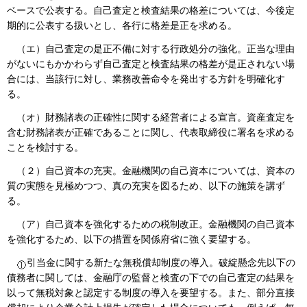
ベースで公表する。自己査定と検査結果の格差については、今後定
期的に公表する扱いとし、各行に格差是正を求める。
（エ）自己査定の是正不備に対する行政処分の強化。正当な理由
がないにもかかわらず自己査定と検査結果の格差が是正されない場
合には、当該行に対し、業務改善命令を発出する方針を明確化す
る。
（オ）財務諸表の正確性に関する経営者による宣言。資産査定を
含む財務諸表が正確であることに関し、代表取締役に署名を求める
ことを検討する。
（２）自己資本の充実。金融機関の自己資本については、資本の
質の実態を見極めつつ、真の充実を図るため、以下の施策を講ず
る。
（ア）自己資本を強化するための税制改正。金融機関の自己資本
を強化するため、以下の措置を関係府省に強く要望する。
引当金に関する新たな無税償却制度の導入。破綻懸念先以下の
債務者に関しては、金融庁の監督と検査の下での自己査定の結果を
以って無税対象と認定する制度の導入を要望する。また、部分直接