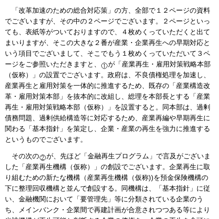
「改革加速のための総合対応策」の方、全部で１２ページの資料
でございますが、その中の２ページでございます。２ページといっ
ても、表紙等がついておりますので、４枚めくっていただくと出て
まいりますが、そこの大きな２番が産業・企業再生への早期対応と
いう項目でございまして、そこでもう１枚めくっていただいて３ペ
ージをご参照いただきますと、
が「産業再生・雇用対策戦略本部
（仮称）」の設置でございます。政府は、不良債権処理を加速し、
産業再生と雇用対策を一体的に推進するため、既存の「産業構造改
革・雇用対策本部」を抜本的に改組し、総理を本部長とする「産業
再生・雇用対策戦略本部（仮称）」を設置すると。同本部は、過剰
債務問題、過剰供給構造等に対応するため、産業再編や早期再生に
関わる「基本指針」を策定し、企業・産業の再生を強力に推進する
というものでございます。
その次の
が、先ほど「金融再生プログラム」で言及がございま
した「産業再生機構（仮称）」の創設でございます。企業再生に取
り組むための新たな機構（産業再生機構（仮称))を預金保険機構の
下に整理回収機構と並んで創設する。同機構は、「基本指針」に従
い、金融機関において「要管理先」等に分類されている企業のう
ち、メインバンク・企業間で再建計画が合意されつつある等により