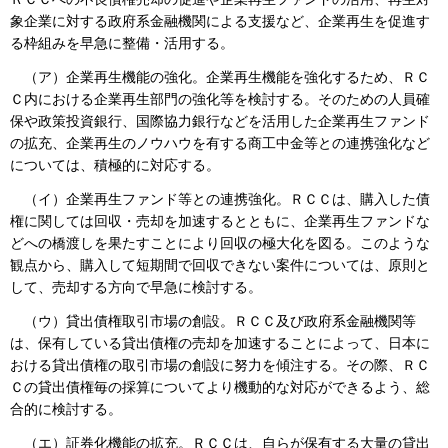
象企業に対する政府系金融機関による支援など、企業再生を促進す
る枠組みを早急に整備・活用する。
（ア）企業再生機能の強化。企業再生機能を強化するため、ＲＣ
Ｃ内における企業再生部門の強化等を検討する。そのための人員確
保や政策投資銀行、国際協力銀行などを活用した企業再生ファンド
の拡充、企業再生のノウハウを有する商工中金等との連携強化など
については、積極的に対応する。
（イ）企業再生ファンド等との連携強化。ＲＣＣは、購入した債
権に関しては回収・売却を加速するとともに、企業再生ファンドな
どへの橋渡しを果たすことにより回収の極大化を図る。このような
観点から、購入して短期間で回収できない案件については、原則と
して、売却する方向で早急に検討する。
（ウ）貸出債権取引市場の創設。ＲＣＣ及び政府系金融機関等
は、保有している貸出債権の売却を加速することによって、日本に
おける貸出債権の取引市場の創設に努力を傾注する。その際、ＲＣ
Ｃの貸出債権毎の採算についてより機動的な対応ができるよう、総
合的に検討する。
（エ）証券化機能の拡充。ＲＣＣは、自らが保有する大量の貸出