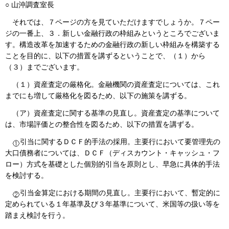
○ 山沖調査室長
それでは、７ページの方を見ていただけますでしょうか。７ペー
ジの一番上、３．新しい金融行政の枠組みというところでございま
す。構造改革を加速するための金融行政の新しい枠組みを構築する
ことを目的に、以下の措置を講ずるということで、（１）から
（３）までございます。
（１）資産査定の厳格化。金融機関の資産査定については、これ
までにも増して厳格化を図るため、以下の施策を講ずる。
（ア）資産査定に関する基準の見直し。資産査定の基準について
は、市場評価との整合性を図るため、以下の措置を講ずる。
引当に関するＤＣＦ的手法の採用。主要行において要管理先の
大口債務者については、ＤＣＦ（ディスカウント・キャッシュ・フ
ロー）方式を基礎とした個別的引当を原則とし、早急に具体的手法
を検討する。
引当金算定における期間の見直し。主要行において、暫定的に
定められている１年基準及び３年基準について、米国等の扱い等を
踏まえ検討を行う。