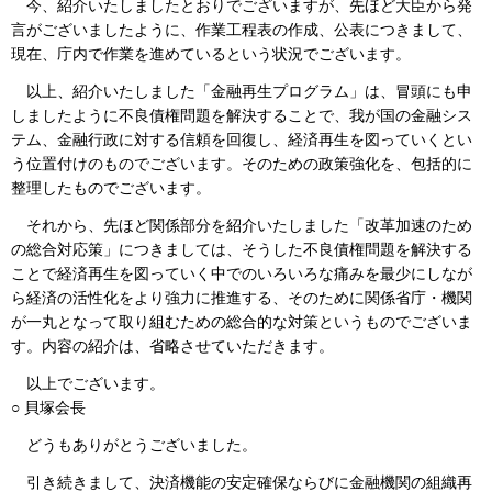
今、紹介いたしましたとおりでございますが、先ほど大臣から発
言がございましたように、作業工程表の作成、公表につきまして、
現在、庁内で作業を進めているという状況でございます。
以上、紹介いたしました「金融再生プログラム」は、冒頭にも申
しましたように不良債権問題を解決することで、我が国の金融シス
テム、金融行政に対する信頼を回復し、経済再生を図っていくとい
う位置付けのものでございます。そのための政策強化を、包括的に
整理したものでございます。
それから、先ほど関係部分を紹介いたしました「改革加速のため
の総合対応策」につきましては、そうした不良債権問題を解決する
ことで経済再生を図っていく中でのいろいろな痛みを最少にしなが
ら経済の活性化をより強力に推進する、そのために関係省庁・機関
が一丸となって取り組むための総合的な対策というものでございま
す。内容の紹介は、省略させていただきます。
以上でございます。
○ 貝塚会長
どうもありがとうございました。
引き続きまして、決済機能の安定確保ならびに金融機関の組織再