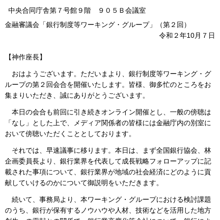
中央合同庁舎第７号館９階 ９０５Ｂ会議室
金融審議会「銀行制度等ワーキング・グループ」（第２回）
令和２年10月７日
【神作座長】
おはようございます。ただいまより、銀行制度等ワーキング・グ
ループの第２回会合を開催いたします。皆様、御多忙のところをお
集まりいただき、誠にありがとうございます。
本日の会合も前回に引き続きオンライン開催とし、一般の傍聴は
「なし」とした上で、メディア関係者の皆様には金融庁内の別室に
おいて傍聴いただくこととしております。
それでは、早速議事に移ります。本日は、まず全国銀行協会、林
企画委員長より、銀行業界を代表して成長戦略フォローアップに記
載された事項について、銀行業界が地域の社会経済にどのように貢
献していけるのかについて御説明をいただきます。
続いて、事務局より、本ワーキング・グループにおける検討課題
のうち、銀行が保有するノウハウや人材、技術などを活用した地方