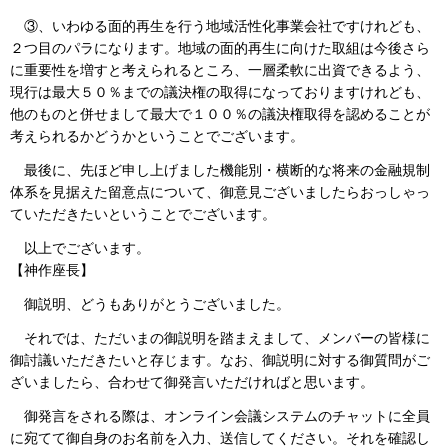
③、いわゆる面的再生を行う地域活性化事業会社ですけれども、
２つ目のパラになります。地域の面的再生に向けた取組は今後さら
に重要性を増すと考えられるところ、一層柔軟に出資できるよう、
現行は最大５０％までの議決権の取得になっておりますけれども、
他のものと併せまして最大で１００％の議決権取得を認めることが
考えられるかどうかということでございます。
最後に、先ほど申し上げました機能別・横断的な将来の金融規制
体系を見据えた留意点について、御意見ございましたらおっしゃっ
ていただきたいということでございます。
以上でございます。
【神作座長】
御説明、どうもありがとうございました。
それでは、ただいまの御説明を踏まえまして、メンバーの皆様に
御討議いただきたいと存じます。なお、御説明に対する御質問がご
ざいましたら、合わせて御発言いただければと思います。
御発言をされる際は、オンライン会議システムのチャットに全員
に宛てて御自身のお名前を入力、送信してください。それを確認し