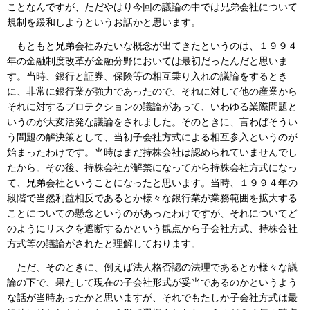
ことなんですが、ただやはり今回の議論の中では兄弟会社について
規制を緩和しようというお話かと思います。
もともと兄弟会社みたいな概念が出てきたというのは、１９９４
年の金融制度改革が金融分野においては最初だったんだと思いま
す。当時、銀行と証券、保険等の相互乗り入れの議論をするとき
に、非常に銀行業が強力であったので、それに対して他の産業から
それに対するプロテクションの議論があって、いわゆる業際問題と
いうのが大変活発な議論をされました。そのときに、言わばそうい
う問題の解決策として、当初子会社方式による相互参入というのが
始まったわけです。当時はまだ持株会社は認められていませんでし
たから。その後、持株会社が解禁になってから持株会社方式になっ
て、兄弟会社ということになったと思います。当時、１９９４年の
段階で当然利益相反であるとか様々な銀行業が業務範囲を拡大する
ことについての懸念というのがあったわけですが、それについてど
のようにリスクを遮断するかという観点から子会社方式、持株会社
方式等の議論がされたと理解しております。
ただ、そのときに、例えば法人格否認の法理であるとか様々な議
論の下で、果たして現在の子会社形式が妥当であるのかというよう
な話が当時あったかと思いますが、それでもたしか子会社方式は最