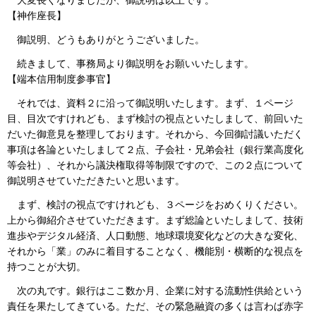
大変長くなりましたが、御説明は以上です。
【神作座長】
御説明、どうもありがとうございました。
続きまして、事務局より御説明をお願いいたします。
【端本信用制度参事官】
それでは、資料２に沿って御説明いたします。まず、１ページ
目、目次ですけれども、まず検討の視点といたしまして、前回いた
だいた御意見を整理しております。それから、今回御討議いただく
事項は各論といたしまして２点、子会社・兄弟会社（銀行業高度化
等会社）、それから議決権取得等制限ですので、この２点について
御説明させていただきたいと思います。
まず、検討の視点ですけれども、３ページをおめくりください。
上から御紹介させていただきます。まず総論といたしまして、技術
進歩やデジタル経済、人口動態、地球環境変化などの大きな変化、
それから「業」のみに着目することなく、機能別・横断的な視点を
持つことが大切。
次の丸です。銀行はここ数か月、企業に対する流動性供給という
責任を果たしてきている。ただ、その緊急融資の多くは言わば赤字