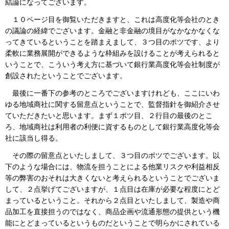
結論になってございます。
１０ページ目を御覧いただきますと、これは高度化等会社のとき
の議論の経緯でございます。金融と非金融の境目がなかなかなくな
ってきているということを踏まえまして、３つ目のポツです、より
柔軟に業務展開ができるような枠組みを設けることが考えられると
いうことで、こういう考え方に基づいて銀行業高度化等会社制度が
創設されたということでございます。
最後に一番下の参考のところでございますけれども、ここにいわ
ゆる地域商社に関する留意点ということで、監督指針を御紹介させ
ていただきたいと思います。まず１ポツ目、２行目の最後のとこ
ろ、地域商社は利用者の利便に資するものとして銀行業高度化等会
社に該当し得る。
その際の留意点といたしまして、３つ目のポツでございます。以
下のような場合には、物流を担うことによる他業リスクや利益相反
等の弊害のおそれは大きくないと考えられるということでございま
して、２点挙げてございますが、１点目は在庫が必要な程度にとど
まっているということ。それから２点目といたしまして、製造や商
品加工を直接担うのではなく、商品企画や流通形態の提供という機
能にとどまっているというものだということで明らかにされている