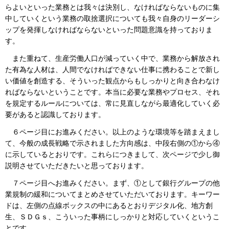
らよいといった業務とは我々は決別し、なければならないものに集
中していくという業務の取捨選択についても我々自身のリーダーシ
ップを発揮しなければならないといった問題意識を持っておりま
す。
また重ねて、生産労働人口が減っていく中で、業務から解放され
た有為な人材は、人間でなければできない仕事に携わることで新し
い価値を創造する、そういった観点からもしっかりと向き合わなけ
ればならないということです。本当に必要な業務やプロセス、それ
を規定するルールについては、常に見直しながら最適化していく必
要があると認識しております。
６ページ目にお進みください。以上のような環境等を踏まえまし
て、今般の成長戦略で示されました方向感は、中段右側の①から④
に示しているとおりです。これらにつきまして、次ページで少し御
説明させていただきたいと思っております。
７ページ目へお進みください。まず、①として銀行グループの他
業規制の緩和についてまとめさせていただいております。キーワー
ドは、左側の点線ボックスの中にあるとおりデジタル化、地方創
生、ＳＤＧｓ、こういった事柄にしっかりと対応していくというこ
とです。