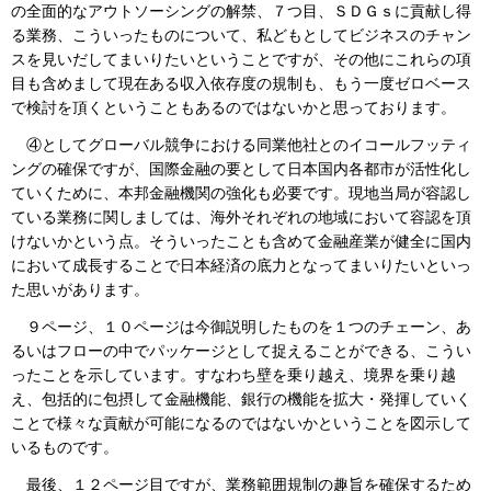
の全面的なアウトソーシングの解禁、７つ目、ＳＤＧｓに貢献し得
る業務、こういったものについて、私どもとしてビジネスのチャン
スを見いだしてまいりたいということですが、その他にこれらの項
目も含めまして現在ある収入依存度の規制も、もう一度ゼロベース
で検討を頂くということもあるのではないかと思っております。
④としてグローバル競争における同業他社とのイコールフッティ
ングの確保ですが、国際金融の要として日本国内各都市が活性化し
ていくために、本邦金融機関の強化も必要です。現地当局が容認し
ている業務に関しましては、海外それぞれの地域において容認を頂
けないかという点。そういったことも含めて金融産業が健全に国内
において成長することで日本経済の底力となってまいりたいといっ
た思いがあります。
９ページ、１０ページは今御説明したものを１つのチェーン、あ
るいはフローの中でパッケージとして捉えることができる、こうい
ったことを示しています。すなわち壁を乗り越え、境界を乗り越
え、包括的に包摂して金融機能、銀行の機能を拡大・発揮していく
ことで様々な貢献が可能になるのではないかということを図示して
いるものです。
最後、１２ページ目ですが、業務範囲規制の趣旨を確保するため