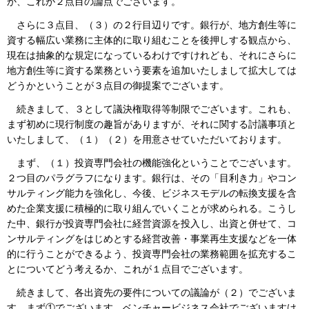
か、これが２点目の論点でございます。
さらに３点目、（３）の２行目辺りです。銀行が、地方創生等に
資する幅広い業務に主体的に取り組むことを後押しする観点から、
現在は抽象的な規定になっているわけですけれども、それにさらに
地方創生等に資する業務という要素を追加いたしまして拡大しては
どうかということが３点目の御提案でございます。
続きまして、３として議決権取得等制限でございます。これも、
まず初めに現行制度の趣旨がありますが、それに関する討議事項と
いたしまして、（１）（２）を用意させていただいております。
まず、（１）投資専門会社の機能強化ということでございます。
２つ目のパラグラフになります。銀行は、その「目利き力」やコン
サルティング能力を強化し、今後、ビジネスモデルの転換支援を含
めた企業支援に積極的に取り組んでいくことが求められる。こうし
た中、銀行が投資専門会社に経営資源を投入し、出資と併せて、コ
ンサルティングをはじめとする経営改善・事業再生支援などを一体
的に行うことができるよう、投資専門会社の業務範囲を拡充するこ
とについてどう考えるか、これが１点目でございます。
続きまして、各出資先の要件についての議論が（２）でございま
す。まず①でございます。ベンチャービジネス会社でございますけ