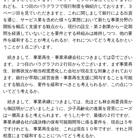
れども、１つ目のパラグラフで現行制度を御紹介しております。３
ページ目を見ていただきますと、これに関しまして銀行による出資
を通じ、サービス業を含めた様々な業態において新たな事業分野の
開拓を幅広く支援する観点から、現行の設立・第２創業から一定期
間を経過していないことを要件とする枠組みは維持しつつ、他の要
件を緩和することが考えられるが、それについてどう考えるかとい
うことが１点ございます。
続きまして、事業再生・事業承継会社につきましては②でござい
ます。２つ目のパラグラフの２行目からでございます。まず事業再
生、財務状況が相当程度悪化した会社が現在主な対象とされており
ます。銀行が早期に経営改善・事業再生支援に関与することを可能
とする観点から、要件を緩和すべきとも考えられるが、この点につ
いてどう考えるか。
続きまして、事業承継につきましては、先ほども林企画委員長か
ら御説明がございましたように、少子高齢化の進展を背景にニーズ
は一層高まると考えられます。そうした中で、最後の２行ですが、
事業承継会社の議決権の保有可能期間等に係る要件を、現在は５年
ですけれども、事業再生会社、これは現在１０年ですが、それと同
程度にまで緩和することについてどう考えるか。