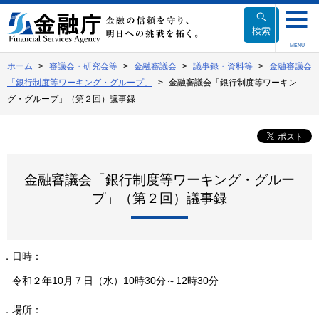
本
文
検索
へ
MENU
移
ホーム
審議会・研究会等
金融審議会
議事録・資料等
金融審議会
動
「銀行制度等ワーキング・グループ」
金融審議会「銀行制度等ワーキン
グ・グループ」（第２回）議事録
金融審議会「銀行制度等ワーキング・グルー
プ」（第２回）議事録
１．日時：
令和２年10月７日（水）10時30分～12時30分
２．場所：