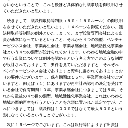
ないかということで、これも後ほど具体的な討議事項を御説明させ
ていただきたいと思います。
続きまして、議決権取得等制限（５％・１５％ルール）の御説明
をさせていただきたいと思います。１４ページを御覧ください。議
決権取得等制限の例外といたしまして、まず投資専門会社による出
資が基本になっているということ、それから４つの類型、ベンチャ
ービジネス会社、事業再生会社、事業承継会社、地域活性化事業会
社という４つの類型が設けられております。いわゆる地域金融の中
で行う出資については例外を認めるという考え方でこのような制度
が設計されておりまして、要件を見ていただきますと、それぞれ、
ベンチャービジネス会社でありますと資料に書かれてありますとお
りの要件がございますし、保有期間は１５年。事業再生会社でござ
いますと、例えば（１）にありますが再生計画認可の決定を受けて
いる会社で保有期間１０年。事業承継会社につきましては５年。そ
れから最後の４つ目の類型、地域活性化事業会社、これはいわゆる
地域の面的再生を行うということを念頭に置かれた規定ですが、こ
れにつきましては、議決権は１００％ではなくて最大５０％という
形になっているということでございます。
次に１６ページでございます。これは銀行等によります出資は