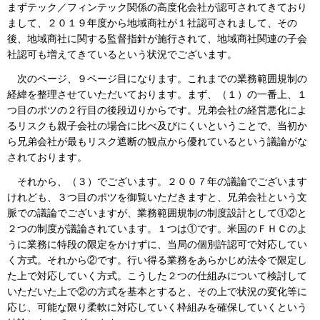
まずテック／フィンテック関係の高度化会社が認可されてきており
まして、２０１９年度から地域商社が１社認可されまして、その
後、地域商社に関する監督指針が施行されて、地域商社関連の子会
社認可も増えてきているという状況でございます。
次のページ、９ページ目になります。これまでの業務範囲規制の
経緯を整理させていただいております。まず、（１）の一番上、１
つ目のポツの２行目の後段辺りからです。兄弟会社の経営悪化によ
るリスクも親子会社の場合に比べ及びにくいということで、当初か
ら兄弟会社が最もリスク遮断の観点から優れているという議論がな
されております。
それから、（３）でございます。２００７年の議論でございます
けれども、３つ目のポツを御覧いただきますと、兄弟会社という文
脈での議論でございますが、業務範囲規制の制度設計として①②と
２つの制度が議論されています。１つは①です。米国のＦＨＣのよ
うに業務に特段の限定をかけずに、当局の個別許認可で対応してい
く方式。それから②です。行い得る業務をあらかじめ法令で限定し
た上で対応していく方式。こうした２つの仕組みについて検討して
いただいた上で②の方式を基本とすると、その上で状況の変化等に
応じ、可能な限り柔軟に対応していく枠組みを確保していくという