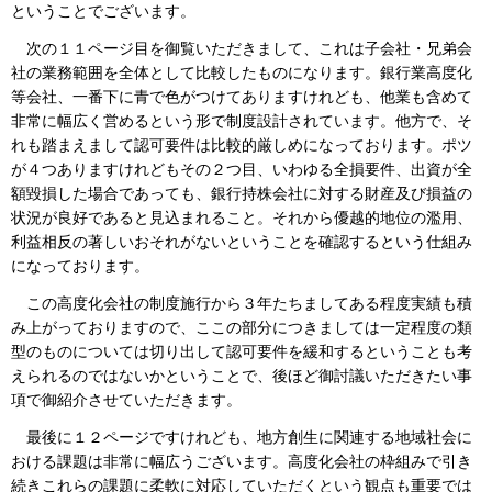
ということでございます。
次の１１ページ目を御覧いただきまして、これは子会社・兄弟会
社の業務範囲を全体として比較したものになります。銀行業高度化
等会社、一番下に青で色がつけてありますけれども、他業も含めて
非常に幅広く営めるという形で制度設計されています。他方で、そ
れも踏まえまして認可要件は比較的厳しめになっております。ポツ
が４つありますけれどもその２つ目、いわゆる全損要件、出資が全
額毀損した場合であっても、銀行持株会社に対する財産及び損益の
状況が良好であると見込まれること。それから優越的地位の濫用、
利益相反の著しいおそれがないということを確認するという仕組み
になっております。
この高度化会社の制度施行から３年たちましてある程度実績も積
み上がっておりますので、ここの部分につきましては一定程度の類
型のものについては切り出して認可要件を緩和するということも考
えられるのではないかということで、後ほど御討議いただきたい事
項で御紹介させていただきます。
最後に１２ページですけれども、地方創生に関連する地域社会に
おける課題は非常に幅広うございます。高度化会社の枠組みで引き
続きこれらの課題に柔軟に対応していただくという観点も重要では