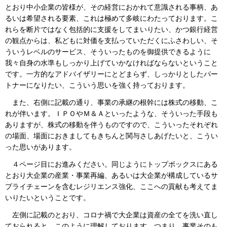
とおり中小企業の皆様が、その経営におかれて意識される事柄、あ
るいは希望される要素、これは極めて多岐にわたっております。こ
れらを断片ではなく包括的に支援をしてまいりたい、かつ銀行経営
の観点からは、私どもに対価を支払っていただくにふさわしい、そ
ういうレベルのサービス、そういったものを御提供できるように
我々自身の水準もしっかり上げていかなければならないということ
です。一方的なアドバイザリーにとどまらず、しっかりとしたパー
トナーになりたい、こういう思いを強く持っております。
また、右側に記載の通り、事業の承継の根幹には株式の移動、こ
れが伴います。ＩＰＯやＭ＆Ａといったような、そういった手段も
ありますが、株式の移動を伴うものですので、こういったそれぞれ
の場面、場面におきましてもきちんと関与さしあげたいと、こうい
った思いがあります。
４ページ目にお進みください。同じようにトップボックスにある
とおり大企業の産業・事業再編、あるいは大企業が構成しているサ
プライチェーンを含むレジリエンス強化、ここへの貢献も考えてま
いりたいということです。
左側に記載のとおり、コロナ禍で大企業は資産の全てを洗い直し
ておられると、このように理解しております。つまり、事業そのも