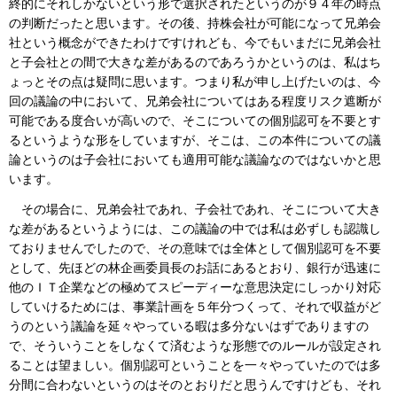
終的にそれしかないという形で選択されたというのが９４年の時点
の判断だったと思います。その後、持株会社が可能になって兄弟会
社という概念ができたわけですけれども、今でもいまだに兄弟会社
と子会社との間で大きな差があるのであろうかというのは、私はち
ょっとその点は疑問に思います。つまり私が申し上げたいのは、今
回の議論の中において、兄弟会社についてはある程度リスク遮断が
可能である度合いが高いので、そこについての個別認可を不要とす
るというような形をしていますが、そこは、この本件についての議
論というのは子会社においても適用可能な議論なのではないかと思
います。
その場合に、兄弟会社であれ、子会社であれ、そこについて大き
な差があるというようには、この議論の中では私は必ずしも認識し
ておりませんでしたので、その意味では全体として個別認可を不要
として、先ほどの林企画委員長のお話にあるとおり、銀行が迅速に
他のＩＴ企業などの極めてスピーディーな意思決定にしっかり対応
していけるためには、事業計画を５年分つくって、それで収益がど
うのという議論を延々やっている暇は多分ないはずでありますの
で、そういうことをしなくて済むような形態でのルールが設定され
ることは望ましい。個別認可ということを一々やっていたのでは多
分間に合わないというのはそのとおりだと思うんですけども、それ