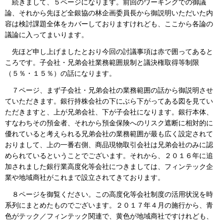
続きまして、５ページになります。前回のワーキングでの御議
論、それから先ほど全銀協の林企画委員長から御説明いただいた内
容は検討課題全体をカバーしておりますけれども、ここから各論の
議論に入ってまいります。
先ほど申し上げましたとおり今回の討議事項は赤で囲ってあると
ころです。子会社・兄弟会社業務範囲規制と議決権取得等制限
（５％・１５％）の話になります。
７ページ、まず子会社・兄弟会社の業務範囲の話から御説明させ
ていただきます。銀行持株会社の下にぶら下がってある図を見てい
ただきますと、上が兄弟会社、下が子会社になります。銀行本体、
すなわちその預金者、それから預金保険へのリスク遮断に相対的に
優れていると考えられる兄弟会社の業務範囲が最も広く設定されて
おりまして、上の一番右側、商品現物取引会社は兄弟会社のみに認
められているということでございます。それから、２０１６年に追
加されました銀行業高度化等会社につきましては、フィンテック企
業や地域商社がこれまで設立されてきております。
８ページを御覧ください。この高度化等会社制度の活用状況を時
系列にまとめたものでございます。２０１７年４月の施行から、青
色がテック／フィンテック関連で、黄色が地域商社ですけれども、