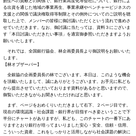
創生への貢献との関係で、銀行業高度化等会社について、銀行によ
る出資を通じた地域の事業再生、事業承継やベンチャービジネスの
支援との関係で議決権取得等制限とその例外についてのご説明を聴
取した上で、メンバーの皆様に御討議いただくという流れで進めさ
せていただきます。なお、御討議に当たっては、資料３にございま
す「本日討議いただきたい事項」を適宜御参照いただきますようお
願いいたします。
それでは、全国銀行協会、林企画委員長より御説明をお願いいた
します。
【林オブザーバー】
全銀協の企画委員長の林でございます。本日は、このような機会
を頂戴いたしまして、誠にありがとうございます。お手元に私ども
から提出させていただいております資料があるかと思いますので、
御覧いただきながらお聞きいただければと思います。
まず、ページをおめくりいただきまして右下、２ページ目です。
現在の環境認識・社会課題・銀行界が目指すべき姿ということで下
半分にチャートがありますが、私ども、このチャートの一番下にあ
りますとおり銀行が培ってまいりました安心・安全、信頼・信用、
こういった資産、これをしっかりと活用しながら社会課題の解決に