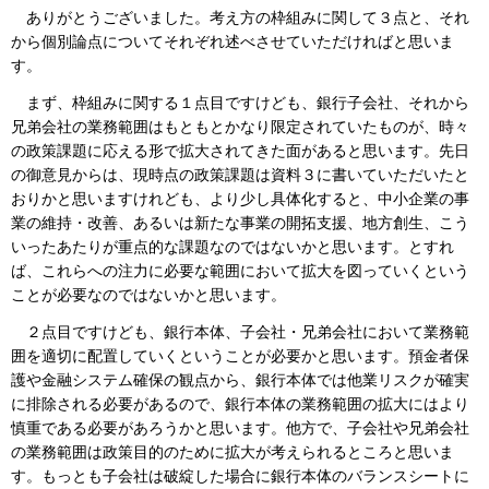
ありがとうございました。考え方の枠組みに関して３点と、それ
から個別論点についてそれぞれ述べさせていただければと思いま
す。
まず、枠組みに関する１点目ですけども、銀行子会社、それから
兄弟会社の業務範囲はもともとかなり限定されていたものが、時々
の政策課題に応える形で拡大されてきた面があると思います。先日
の御意見からは、現時点の政策課題は資料３に書いていただいたと
おりかと思いますけれども、より少し具体化すると、中小企業の事
業の維持・改善、あるいは新たな事業の開拓支援、地方創生、こう
いったあたりが重点的な課題なのではないかと思います。とすれ
ば、これらへの注力に必要な範囲において拡大を図っていくという
ことが必要なのではないかと思います。
２点目ですけども、銀行本体、子会社・兄弟会社において業務範
囲を適切に配置していくということが必要かと思います。預金者保
護や金融システム確保の観点から、銀行本体では他業リスクが確実
に排除される必要があるので、銀行本体の業務範囲の拡大にはより
慎重である必要があろうかと思います。他方で、子会社や兄弟会社
の業務範囲は政策目的のために拡大が考えられるところと思いま
す。もっとも子会社は破綻した場合に銀行本体のバランスシートに