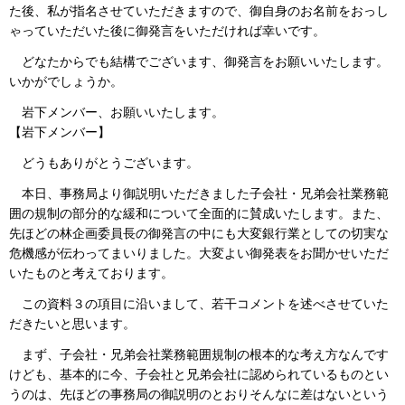
た後、私が指名させていただきますので、御自身のお名前をおっし
ゃっていただいた後に御発言をいただければ幸いです。
どなたからでも結構でございます、御発言をお願いいたします。
いかがでしょうか。
岩下メンバー、お願いいたします。
【岩下メンバー】
どうもありがとうございます。
本日、事務局より御説明いただきました子会社・兄弟会社業務範
囲の規制の部分的な緩和について全面的に賛成いたします。また、
先ほどの林企画委員長の御発言の中にも大変銀行業としての切実な
危機感が伝わってまいりました。大変よい御発表をお聞かせいただ
いたものと考えております。
この資料３の項目に沿いまして、若干コメントを述べさせていた
だきたいと思います。
まず、子会社・兄弟会社業務範囲規制の根本的な考え方なんです
けども、基本的に今、子会社と兄弟会社に認められているものとい
うのは、先ほどの事務局の御説明のとおりそんなに差はないという