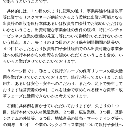
であろうということです。
具体的には、１つ目の矢じりに記載の通り、事業再編や経営改革
等に資するリスクマネーが供給できるよう柔軟に出資が可能となる
出資枠の新設を銀行本体あるいは投資専門会社でお認めいただけな
いかということ。出資可能な事業会社の要件の緩和、特にベンチャ
ービジネス企業の定義の見直し等について御検討いただけないかと
いう観点。また、矢じりの３つ目のとおり保有制限期間の延長や、
４つ目に示したとおり投資専門子会社経由でのみ出資可能な事業会
社への銀行本体からの出資をお認めいただくということも含め、い
ろいろと挙げさせていただいております。
８ページ目です。③として銀行グループの保有リソースの最大活
用を挙げさせていただいております。銀行が培ってまいりました信
用力、あるいは安心・安全へのこだわり、また今、足下で発生して
おります経営資源の余剰、これを社会で求められる様々な変革・改
革フェーズに活用できないかと考えております。
右側に具体例を書かせていただいておりますが、矢じりの１つ
目、銀行本体での人材派遣業務、２つ目、広告業務、３つ目、基盤
システムの外販等、５つ目、地域産品の販売・マーケティング等へ
の関与、６つ目、企業のバックオフィス業務について銀行子会社へ