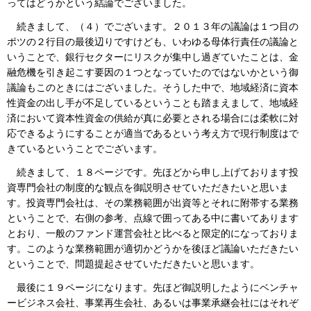
ってはどうかという結論でございました。
続きまして、（４）でございます。２０１３年の議論は１つ目の
ポツの２行目の最後辺りですけども、いわゆる母体行責任の議論と
いうことで、銀行セクターにリスクが集中し過ぎていたことは、金
融危機を引き起こす要因の１つとなっていたのではないかという御
議論もこのときにはございました。そうした中で、地域経済に資本
性資金の出し手が不足しているということも踏まえまして、地域経
済において資本性資金の供給が真に必要とされる場合には柔軟に対
応できるようにすることが適当であるという考え方で現行制度はで
きているということでございます。
続きまして、１８ページです。先ほどから申し上げております投
資専門会社の制度的な観点を御説明させていただきたいと思いま
す。投資専門会社は、その業務範囲が出資等とそれに附帯する業務
ということで、右側の参考、点線で囲ってある中に書いてあります
とおり、一般のファンド運営会社と比べると限定的になっておりま
す。このような業務範囲が適切かどうかを後ほど議論いただきたい
ということで、問題提起させていただきたいと思います。
最後に１９ページになります。先ほど御説明したようにベンチャ
ービジネス会社、事業再生会社、あるいは事業承継会社にはそれぞ