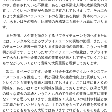
のや、所有されている不動産、あるいは事業法人間の政策投資の見
直し、こういった事柄が今急速に見直されておりまして、それに合
わせて大企業のバランスシートの右側にある負債・資本のコンテン
ツ、あるいはその割合、比率等の再構築にも着手され始めておりま
す。
また右側、大企業を頂点とするサプライチェーンを強化するため
には、デジタル化によるサプライチェーンの実態の把握、また、そ
のチェーンと表裏一体であります資金決済の高度化、こういった事
柄が必須です。こういったサプライチェーンの強化は、サプライヤ
ーであられる中小企業の皆様の事業を結果として守っていくことに
もつながっていくという意味で大変重要と理解しております。
次に、５ページ目です。企業・社会全体のデジタルトランスフォ
ーメーションを推進して、我が国経済の生産性向上に貢献していく
ということも重要な課題と認識しております。ここは主にＢとＣの
関係を、あるいはＢとＢの関係を議論しておりますが、政府と民間
の様々な資金の流通ということも含めて生産性の改善は非常に重要
なテーマと思っております。生産性を１人当たりの粗利や利益と仮
に定義させていただくならば、ＩＴの力をもって人件費を代替する
ということももちろん大切ではありますけれども、そもそもあった