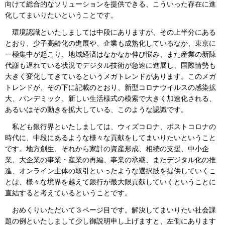
向けて総合的なソリューションを提供できる、こういった存在に進
化してまいりたいということです。
環境認識といたしましては中段にありますが、その上半分にある
とおり、少子高齢化の進展や、企業も成熟化しているなか、東京に
一極集中が起こり、地域経済はなかなか伸び悩み、また産業の新陳
代謝も遅れている状況でデジタル技術が急速に進展し、国際情勢も
大きく変化してきているというメガトレンドがあります。このメガ
トレンドが、その下に記載のとおり、新型コロナウイルスの感染拡
大、パンデミック、新しい生活様式の模索で大きく加速化される、
あるいはその動きを拡大している、このような認識です。
私ども銀行界といたしましては、ウィズコロナ、ポストコロナの
時代に、中段にあるような様々な貢献をしてまいりたいということ
です。地方創生、それから家計の資産形成、相続の支援、中小企
業、大企業の事業・産業の再編、事業の承継、またデジタル化の推
進、オンライン主体の取引といったような選択肢を提供していくこ
とは、様々な境界を越えて銀行が最大限貢献していくということに
直結すると考えているということです。
おめくりいただいて３ページ目です。解決してまいりたい社会課
題の例といたしまして少し御説明申し上げますと、左側にあります