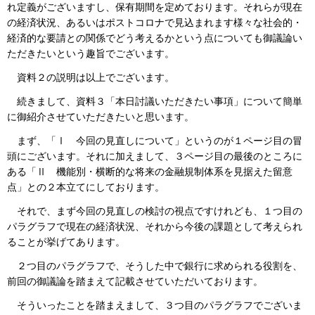
れ定義がございますし、保有期間を定めております。それらが現在
の経済状況、あるいはポストコロナで見込まれます様々な社会的・
経済的な要請との関係でどう考えるかという点についても御議論い
ただきたいという趣旨でございます。
資料２の説明は以上でございます。
続きまして、資料３「本日討議いただきたい事項」について簡単
に御紹介させていただきたいと思います。
まず、「Ⅰ 今回の見直しについて」というのが１ページ目の冒
頭にございます。それに加えまして、３ページ目の最後のところに
ある「Ⅱ 機能別・横断的な将来の金融規制体系を見据えた留意
点」との２本立てにしております。
それで、まず今回の見直しの検討の視点ですけれども、１つ目の
パラグラフで現在の経済状況、それから今後の課題として考えられ
ることが挙げてあります。
２つ目のパラグラフで、そうした中で銀行に求められる役割を、
前回の御議論を踏まえて記載させていただいております。
そういったことを踏まえまして、３つ目のパラグラフでございま