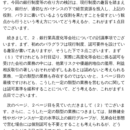
す。今回の銀行制度等の在り方の検討は、現行制度の趣旨を踏まえ
つつ、銀行が、適切なガバナンスの下で経営資源を投入し、上記の
役割、パラ２に書いているような役割を果たすことを促すという観
点から行うという考え方についてどう考えるか、これがまず１点目
でございます。
続きまして、２．銀行業高度化等会社についての討議事項でござ
います。まず、初めのパラグラフは現行制度、認可要件を設けてい
る趣旨が書いてありますが、そうした下で３点ございます。まず
（１）ですけれども３行目辺り、実際に高度化等会社に係る認可を
受けた会社の業務の中には、他業リスクや優越的地位の濫用、利益
相反取引の著しいおそれが必ずしもあるとは認めないと考えられる
業務、一定の類型の業務も存在するのではないかと。１ページ目の
最後ですけれども、こうした一定の類型の業務を営むものに関して
は認可基準を緩和することについて、どう考えるか、これがまず１
点目でございます。
次のページ、２ページ目を見ていただきまして（２）でございま
す。さらに、こうした一定の類型の業務につきましては、財務健全
性やガバナンスが一定の水準以上の銀行グループが、兄弟会社形態
で営む場合には個別認可を不要とすることも考えられるが、どう