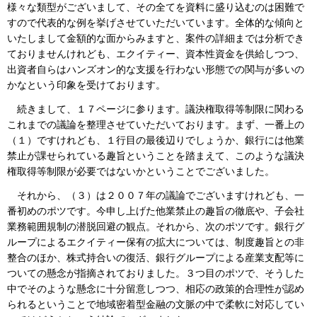
様々な類型がございまして、その全てを資料に盛り込むのは困難で
すので代表的な例を挙げさせていただいています。全体的な傾向と
いたしまして金額的な面からみますと、案件の詳細までは分析でき
ておりませんけれども、エクイティー、資本性資金を供給しつつ、
出資者自らはハンズオン的な支援を行わない形態での関与が多いの
かなという印象を受けております。
続きまして、１７ページに参ります。議決権取得等制限に関わる
これまでの議論を整理させていただいております。まず、一番上の
（１）ですけれども、１行目の最後辺りでしょうか、銀行には他業
禁止が課せられている趣旨ということを踏まえて、このような議決
権取得等制限が必要ではないかということでございました。
それから、（３）は２００７年の議論でございますけれども、一
番初めのポツです。今申し上げた他業禁止の趣旨の徹底や、子会社
業務範囲規制の潜脱回避の観点。それから、次のポツです。銀行グ
ループによるエクイティー保有の拡大については、制度趣旨との非
整合のほか、株式持合いの復活、銀行グループによる産業支配等に
ついての懸念が指摘されておりました。３つ目のポツで、そうした
中でそのような懸念に十分留意しつつ、相応の政策的合理性が認め
られるということで地域密着型金融の文脈の中で柔軟に対応してい