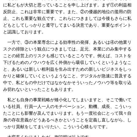
に私どもが大切と思っていることを申し上げます。まず①の利益相
反防止、これは非常に重要です。また、②の優越的地位の濫用の防
止、これも重要な観点です。これらにつきましては今後もさらに私
どもとしてしっかりと遵守してまいる決意であり、重要なポイント
と認識しております。
一方で、③の本業専念による効率性の発揮、あるいは④の他業リ
スクの排除という観点につきましては、足元、本業にのみ集中する
ことの経営上のリスクも感じているところです。例えば、コストを
下げるためのノウハウを広く外側から吸収していくというようなこ
と、あるいは新しい粗利益を生み出すための新しいビジネスをしっ
かりと確保していくというようなこと、デジタルが急速に普及する
中で、私どもの中だけではなかなかそういったノウハウ等を取り込
み切れないといったこともあります。
私ども自身の事業戦略が矮小化してしまいますと、そこで働いて
いる社員、行員一人一人のモチベーション、動機、成長、こういっ
たことにも影響が及んでまいります。もう一度社会にとって我々自
身の存在意義がどうあるべきかということを定義し直しながら、し
っかり貢献をしてまいりたい、こういう心積もりです。