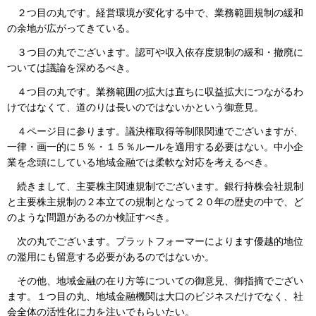
２つ目の丸です。経営環境が変化する中で、業務範囲規制の緩和
の余地が広がってきている。
３つ目の丸でございます。認可や収入依存度規制の緩和・撤廃に
ついては議論を深めるべき。
４つ目の丸です。業務範囲の拡大は直ちに収益拡大につながるわ
けではなくて、道のりは長いのではないかという御意見。
４ページ目に参ります。議決権取得等制限関連でございますが、
一律・画一的に５％・１５％ルールを適用する必要はない。中小企
業を念頭にしている地域金融では柔軟な対応を考えるべき。
続きまして、主要株主関連規制でございます。銀行持株会社規制
と主要株主規制の２本立ての規制となって２０年の歴史の中で、ど
のような問題があるのか検証すべき。
次の丸でございます。プラットフォーマーによります優越的地位
の濫用にも留意する必要があるのではないか。
その他、地域金融の在り方等についての御意見、御指摘でござい
ます。１つ目の丸、地域金融機関は大口のビジネスだけでなく、社
会全体の活性化に力を注いでもらいたい。