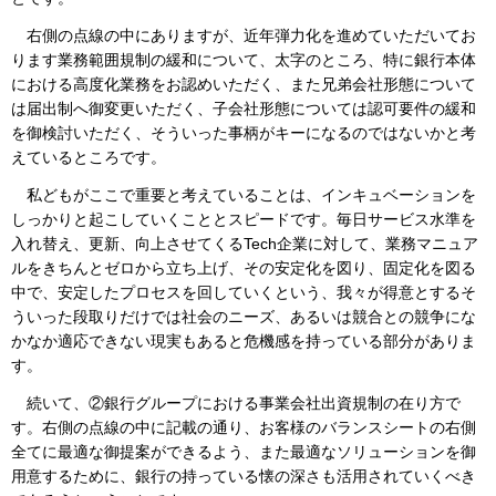
右側の点線の中にありますが、近年弾力化を進めていただいてお
ります業務範囲規制の緩和について、太字のところ、特に銀行本体
における高度化業務をお認めいただく、また兄弟会社形態について
は届出制へ御変更いただく、子会社形態については認可要件の緩和
を御検討いただく、そういった事柄がキーになるのではないかと考
えているところです。
私どもがここで重要と考えていることは、インキュベーションを
しっかりと起こしていくこととスピードです。毎日サービス水準を
入れ替え、更新、向上させてくるTech企業に対して、業務マニュア
ルをきちんとゼロから立ち上げ、その安定化を図り、固定化を図る
中で、安定したプロセスを回していくという、我々が得意とするそ
ういった段取りだけでは社会のニーズ、あるいは競合との競争にな
かなか適応できない現実もあると危機感を持っている部分がありま
す。
続いて、②銀行グループにおける事業会社出資規制の在り方で
す。右側の点線の中に記載の通り、お客様のバランスシートの右側
全てに最適な御提案ができるよう、また最適なソリューションを御
用意するために、銀行の持っている懐の深さも活用されていくべき