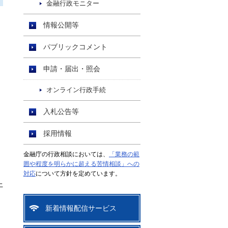
金融行政モニター
情報公開等
パブリックコメント
申請・届出・照会
オンライン行政手続
入札公告等
採用情報
金融庁の行政相談においては、
「業務の範
囲や程度を明らかに超える苦情相談」への
対応
について方針を定めています。
上
新着情報配信サービス