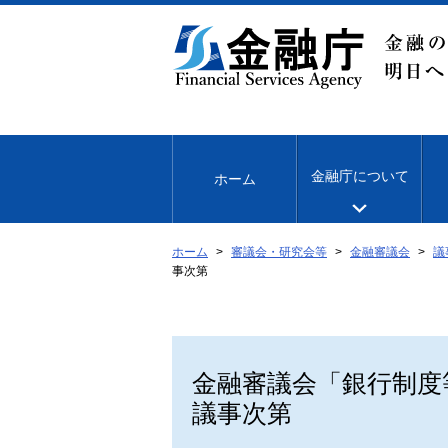
本
文
へ
移
動
金融庁について
ホーム
ホーム
審議会・研究会等
金融審議会
議
事次第
金融審議会「銀行制度
議事次第