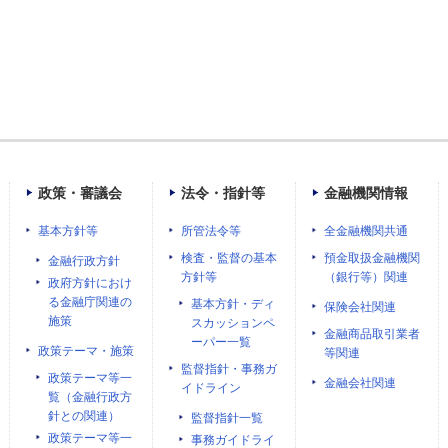
政策・審議会
法令・指針等
金融機関情報
基本方針等
所管法令等
全金融機関共通
検査・監督の基本
預金取扱金融機関
金融行政方針
方針等
（銀行等）関連
政府方針におけ
る金融庁関連の
基本方針・ディ
保険会社関連
施策
スカッションペ
金融商品取引業者
ーパー一覧
政策テーマ・施策
等関連
監督指針・事務ガ
政策テーマ等一
金融会社関連
イドライン
覧（金融行政方
針との関連）
監督指針一覧
政策テーマ等一
事務ガイドライ