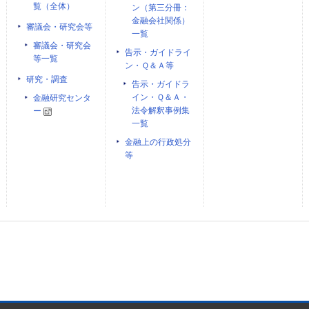
覧（全体）
ン（第三分冊：
金融会社関係）
審議会・研究会等
一覧
審議会・研究会
告示・ガイドライ
等一覧
ン・Ｑ＆Ａ等
研究・調査
告示・ガイドラ
イン・Ｑ＆Ａ・
金融研究センタ
法令解釈事例集
ー
一覧
金融上の行政処分
等