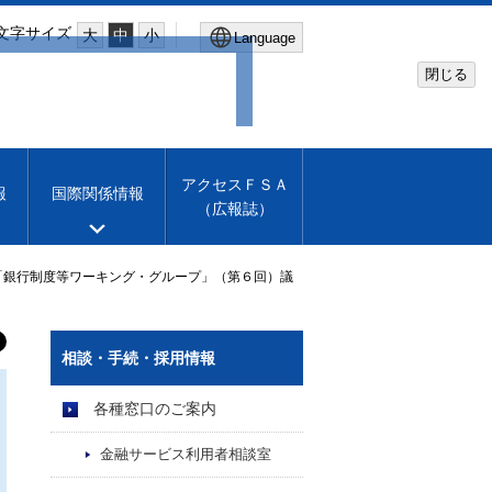
文字サイズ
大
中
小
Language
閉じる
Global Site
Financial Services Agency
アクセスＦＳＡ
報
国際関係情報
（広報誌）
Machine translation
English
「銀行制度等ワーキング・グループ」（第６回）議
相談・手続・採用情報
各種窓口のご案内
金融サービス利用者相談室