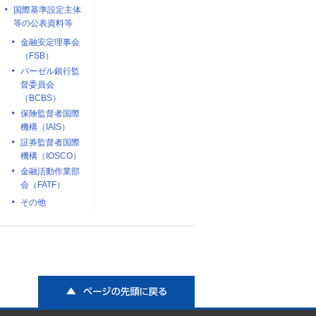
国際基準設定主体
等の公表資料等
金融安定理事会
（FSB）
バーゼル銀行監
督委員会
（BCBS）
保険監督者国際
機構（IAIS）
証券監督者国際
機構（IOSCO）
金融活動作業部
会（FATF）
その他
ページの先頭に戻る