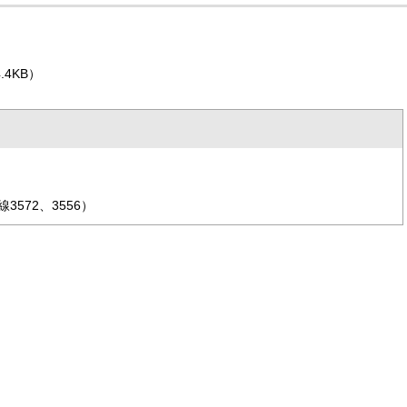
4.4KB）
572、3556）