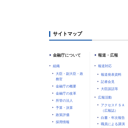
サイトマップ
金融庁について
報道・広報
組織
報道対応
大臣・副大臣・政
報道発表資料
務官
記者会見
金融庁の概要
大臣談話等
金融庁の改革
広報活動
所管の法人
アクセスＦＳＡ
予算・決算
（広報誌）
政策評価
白書・年次報告
採用情報
職員による講演