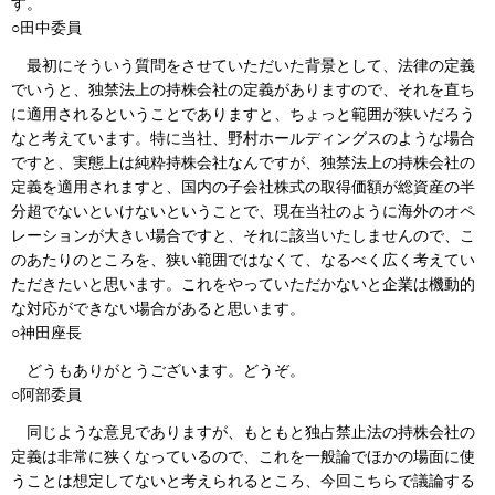
す。
○田中委員
最初にそういう質問をさせていただいた背景として、法律の定義
でいうと、独禁法上の持株会社の定義がありますので、それを直ち
に適用されるということでありますと、ちょっと範囲が狭いだろう
なと考えています。特に当社、野村ホールディングスのような場合
ですと、実態上は純粋持株会社なんですが、独禁法上の持株会社の
定義を適用されますと、国内の子会社株式の取得価額が総資産の半
分超でないといけないということで、現在当社のように海外のオペ
レーションが大きい場合ですと、それに該当いたしませんので、こ
のあたりのところを、狭い範囲ではなくて、なるべく広く考えてい
ただきたいと思います。これをやっていただかないと企業は機動的
な対応ができない場合があると思います。
○神田座長
どうもありがとうございます。どうぞ。
○阿部委員
同じような意見でありますが、もともと独占禁止法の持株会社の
定義は非常に狭くなっているので、これを一般論でほかの場面に使
うことは想定してないと考えられるところ、今回こちらで議論する