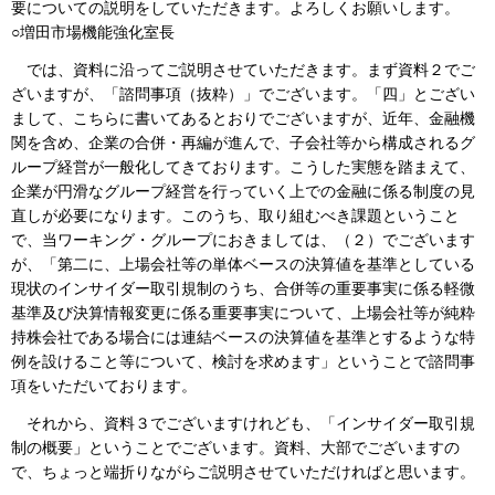
要についての説明をしていただきます。よろしくお願いします。
○増田市場機能強化室長
では、資料に沿ってご説明させていただきます。まず資料２でご
ざいますが、「諮問事項（抜粋）」でございます。「四」とござい
まして、こちらに書いてあるとおりでございますが、近年、金融機
関を含め、企業の合併・再編が進んで、子会社等から構成されるグ
ループ経営が一般化してきております。こうした実態を踏まえて、
企業が円滑なグループ経営を行っていく上での金融に係る制度の見
直しが必要になります。このうち、取り組むべき課題ということ
で、当ワーキング・グループにおきましては、（２）でございます
が、「第二に、上場会社等の単体ベースの決算値を基準としている
現状のインサイダー取引規制のうち、合併等の重要事実に係る軽微
基準及び決算情報変更に係る重要事実について、上場会社等が純粋
持株会社である場合には連結ベースの決算値を基準とするような特
例を設けること等について、検討を求めます」ということで諮問事
項をいただいております。
それから、資料３でございますけれども、「インサイダー取引規
制の概要」ということでございます。資料、大部でございますの
で、ちょっと端折りながらご説明させていただければと思います。