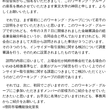
科会会長からご指名をいただきまして、このワーキング・グループ
の座長を務めさせていただきます東京大学の神田と申します。よろ
しくお願いいたします。
それでは、まず最初にこのワーキング・グループについて若干の
ご説明をさせていただきたいと思います。このワーキング・グルー
プですけれども、今年の３月７日に開催されました金融審議会の総
会兼金融分科会というか、合同会合と呼んでおりますけれども、同
会合におきまして大臣から諮問されました事項が３つございます。
その３つのうち、インサイダー取引規制に関する検討について調査
審議を行う。そのために設置されましたものであります。
諮問の内容に沿いまして、上場会社が純粋持株会社である場合の
いわゆる軽微基準など、企業がグループ経営を行っていく上でのイ
ンサイダー取引規制に関する課題につきましてご検討いただくとい
うのがこのワーキング・グループの目的であります。
それでは、次に、初回でございますので、このワーキング・グル
ープにご参加いただきますメンバーの皆様方のご紹介をさせていた
だきたいと思います。お手元に名簿がございますけれども、事務局
からご紹介をお願いします。
○増田市場機能強化室長