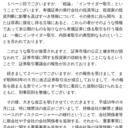
１ページ目でございますが、「総論」「インサイダー取引」とい
うことでございます。有価証券の発行会社の役員等は、投資家の投
資判断に影響を及ぼすべき情報について、その発生に自ら関与、ま
たは容易に接近し得る立場にあると。これらの者がそのような情報
であって未公開のものを知りながら有価証券に係る取引を行う場合
は、一般にインサイダー取引、内部者取引の典型的なものというこ
とを言われております。
このような取引が放置されますと、証券市場の公正と健全性が損
なわれて、証券市場に関する投資家の信頼を失うことになるという
ことで、証券取引審議会の報告が出されております。
続きまして２ページでございますが、その報告を受けまして、ま
ず昭和63年の５月に改正証券取引法が成立しておりまして、今の報
告を踏まえる形でインサイダー取引に着目した規制が設けられると
ともに、刑事罰則を整備してございます。
その後、大きな改正を挙げさせていただきますと、平成10年の６
月には、特に独禁法の改正がございまして、持株会社の解禁と連結
ベースのディスクロージャーへの移行ということで、会社関係者等
に親会社や子会社の会社関係者を追加する。それから、重要事実に
子会社に関する重要事実を追加する。上場会社等の決算情報に企業