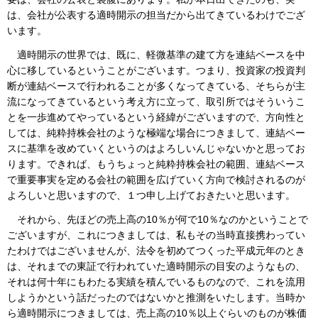
は、会社が公表する適時開示の担当だから出てきているわけでござ
います。
適時開示の世界では、既に、軽微基準の建て方を連結ベースを中
心に移しているということがございます。つまり、投資家の投資判
断が連結ベースで行われることが多くなってきている、そちらが主
流になってきているという考え方に立って、取引所ではそういうこ
とを一歩進めてやっているという経緯がございますので、方向性と
しては、純粋持株会社のような極端な場合につきまして、連結ベー
スに基準を改めていくというのはよろしいんじゃないかと思ってお
ります。できれば、もうちょっと純粋持株会社の範囲、連結ベース
で重要事実を定める会社の範囲を広げていく方向で検討されるのが
よろしいと思いますので、１つ申し上げておきたいと思います。
それから、先ほどの売上高の10％が何で10％なのかということで
ございますが、これにつきましては、私もその当時直接携わってい
たわけではございませんが、法令を初めてつくった平成元年のとき
は、それまでの東証で行われていた適時開示の目安のようなもの、
それは何十年にもわたる実績を積んでいるものなので、これを流用
しようかという話だったのではないかと推測をいたします。当時か
ら適時開示につきましては、売上高の10％以上ぐらいのものが株価