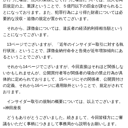
罰規定の上、重課ということで、５億円以下の罰金が課せられるこ
とになっております。また、犯罪行為により得た財産については必
要的な没収・追徴の規定が置かれてございます。
それから、課徴金については、違反者の経済的利得相当額という
ことになってございます。
13ページでございますが、「近年のインサイダー取引に対する執
行状況」ということで、課徴金納付命令と告発が近年増加傾向にあ
るということでございます。
それから14ページでございますが、今回直接はそれほど関係しな
いかもしれませんが、公開買付者等が関係者の場合の禁止行為が具
体的に定められておりまして、15ページにその関係者、公開買付け
の定義、それから16ページに適用除外ということで、規定がされて
おります。
インサイダー取引の規制の概要については、以上でございます。
○神田座長
どうもありがとうございました。続きまして、今回皆様方にご審
議をいただく事柄につきまして事務局から説明をお願いします。