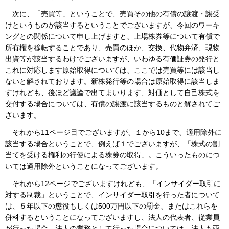
次に、「売買等」ということで、売買その他の有償の譲渡・譲受
けというものが該当するということでございますが、今回のワーキ
ングとの関係について申し上げますと、上場株券等について有償で
所有権を移転することであり、売買のほか、交換、代物弁済、現物
出資等が該当するわけでございますが、いわゆる有価証券の発行と
これに対応します原始取得については、ここでは売買等には該当し
ないと解されております。新株発行等の場合は原始取得に該当しま
すけれども、後ほど議論で出てまいります、対価として自己株式を
交付する場合については、有償の譲渡に該当するものと解されてご
ざいます。
それから11ページ目でございますが、１から10まで、適用除外に
該当する場合ということで、例えば１でございますが、「株式の割
当てを受ける権利の行使による株券の取得」。こういったものにつ
いては適用除外ということになってございます。
それから12ページでございますけれども、「インサイダー取引に
対する制裁」ということで、インサイダー取引を行った者について
は、５年以下の懲役もしくは500万円以下の罰金、またはこれらを
併科するということになってございますし、法人の代表者、従業員
が行った場合、法人の業務として行った場合については、法人も両