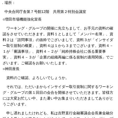
２．場所：
中央合同庁舎第７号館12階 共用第２特別会議室
○増田市場機能強化室長
ワーキング・グループの開催に先立ちまして、お手元の資料の確
認をさせていただきます。資料１としまして「メンバー名簿」、資
料２は「諮問事項」の抜粋でございまして、資料３が「インサイダ
ー取引規制の概要」、資料４は１から３までございます。資料４－
１が「審議事項」、資料４－２が「純粋持株会社に係る重要事
実」、資料４－３が「企業の組織再編に係る規制の適用関係」でご
ざいます。ご確認をお願いいたします。
○神田座長
資料のご確認、よろしいでしょうか。
それでは、ただいまからインサイダー取引規制に関するワーキン
グ・グループの第１回目の会合を開催させていただきます。皆様方
には大変お忙しい中、また暑い中お集まりいただきましてありがと
うございます。
申し遅れましたけれども、私は吉野直行金融審議会会長兼金融分