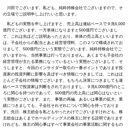
川田でございます。私ども、純粋持株会社でございますので、そ
の立場でご説明申し上げたいと思います。
私どもの実態を申し上げますと、売上高は連結ベースで９兆6,000
億円でございます。一方単体になりますと500億円でございまし
て、これは先ほどご説明あったとおり、単体の売上高といいますの
は、子会社からの配当とあと経営管理料、この２つで構成されてお
りまして、500億円だという実態でございます。純粋持株会社でご
ざいますから、当然事業は行っておりません。あくまでも子会社の
経営管理が主たる業務になっているという実態がございまして、そ
うしますと、今回のインサイダー取引の一番ポイントであります投
資家の投資判断に影響を及ぼすべき情報につきましては、これはほ
とんど子会社の情報でございます。もちろん決算につきましても連
結ベースで投資家は判断をされておりますし、９兆6,000億円のとこ
ろに関心を持つのであって、500億円の売上高には関心はないとい
う実態がございます。また、事業の再編、あるいは事業の拡大、業
績につきましても、子会社それぞれについて関心を持っておりま
す。先日、株主総会を私どもやったわけでございますけれども、株
主総会はあくまでホールディングスの株主に対する説明であります
けれども、株主の関心事はすべて事業会社の事業活動に関するもの