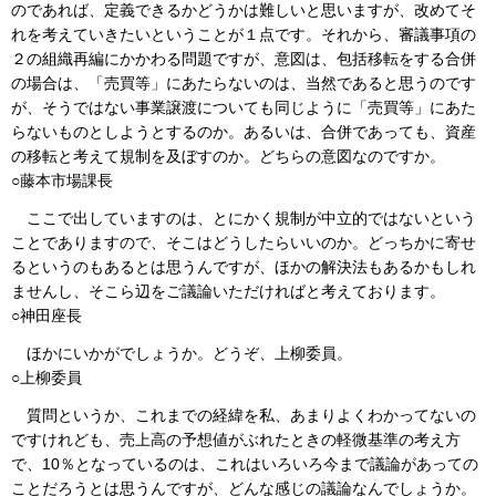
のであれば、定義できるかどうかは難しいと思いますが、改めてそ
れを考えていきたいということが１点です。それから、審議事項の
２の組織再編にかかわる問題ですが、意図は、包括移転をする合併
の場合は、「売買等」にあたらないのは、当然であると思うのです
が、そうではない事業譲渡についても同じように「売買等」にあた
らないものとしようとするのか。あるいは、合併であっても、資産
の移転と考えて規制を及ぼすのか。どちらの意図なのですか。
○藤本市場課長
ここで出していますのは、とにかく規制が中立的ではないという
ことでありますので、そこはどうしたらいいのか。どっちかに寄せ
るというのもあるとは思うんですが、ほかの解決法もあるかもしれ
ませんし、そこら辺をご議論いただければと考えております。
○神田座長
ほかにいかがでしょうか。どうぞ、上柳委員。
○上柳委員
質問というか、これまでの経緯を私、あまりよくわかってないの
ですけれども、売上高の予想値がぶれたときの軽微基準の考え方
で、10％となっているのは、これはいろいろ今まで議論があっての
ことだろうとは思うんですが、どんな感じの議論なんでしょうか。