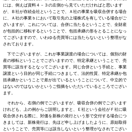
には、例えば資料４－３の左側から見ていただければと思います
が、Ｂ社が存続会社ということで、Ａ社の事業を吸収合併する場合
に、Ａ社の事業ｂにおいて取引先の上場株式を有している場合がご
ざいますが、これについては、合併に当たるということで、全財産
が包括的に移転するということで、包括承継の形をとることになっ
てございますので、いわゆる売買等には当たらないという整理がな
されております。
下でございますが、これが事業譲渡の場合については、個別の財
産の移転ということでございますので、特定承継ということで、売
買等に該当するとなってございます。同じ合併という手続と、事業
譲渡という目的が同じ手続につきまして、法的性質、特定承継か包
括承継かということで差が出ているということについて、中立的で
はないのではないかというご指摘をいただいているところでござい
ます。
それから、右側の例でございますが、吸収合併の例でございます
けれども、上の例からご説明しますと、Ｅ社という会社がＦ社に吸
収合併される際に、対価を新株の発行という形で交付する場合につ
きましては、新株発行は、先ほど申し上げましたように、原始取得
ということで、売買等には該当しないという整理がなされてござい