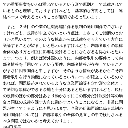
ての重要事実をいわば重ねているという形で原則として規律されて
いるものと理解しておりますけれども、基本的な方向としては、連
結ベースで考えるということが適切であると思います。
また、２番目の企業の組織再編に係る規制の適用関係でございま
すけれども、規律が中立でないという点は、まさしくご指摘のとお
りかと思います。そのような観点からは規律をそろえていく方向に
議論することが望ましいと思われますけれども、内部者取引の規律
全体のあり方と相互に影響を受けることにならざるを得ないと思い
ます。つまり、例えば諸外国のように、内部者取引の要件として内
部者情報を「用いて」という要件、内部者情報が存在していること
がまさに因果関係と申しますか、そのような情報があるからこそ内
部者取引を行う動機になっているというルールが確立しているので
あれば、問題提起されているような企業再編等も含む形で全体とし
て適切な規律ができる余地も十分にあると思いますけれども、現行
の規律のほかの部分はあまり動かさずにこの部分だけ譲受け等の場
合と同様の規律を課す方向に動かすということになると、非常に問
題が生じてくるようにも思われます。企業の組織再編に係る規制の
適用関係については、内部者取引の全体の見直しの中で検討される
べき問題ではないかと考えております。
○神田座長