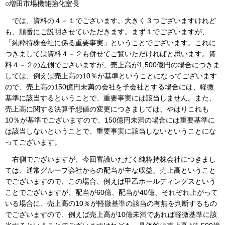
○増田市場機能強化室長
では、資料の４－１でございます。大きく３つございますけれど
も、順番にご説明させていただきます。まず１でございますが、
「純粋持株会社に係る重要事実」ということでございます。これに
つきましては資料４－２も併せてご覧いただければと思います。資
料４－２の左側でございますが、売上高が1,500億円の場合につきま
しては、例えば売上高の10％が基準ということになってございます
ので、売上高の150億円未満の会社を子会社とする場合には、軽微
基準に該当するということで、重要事実には該当しません。また、
売上高に関する決算予想値の変更につきましては、やはりこれも
10％が基準でございますので、150億円未満の場合には重要基準に
は該当しないということで、重要事実に該当しないということにな
ってございます。
右側でございますが、今回審議いただく純粋持株会社につきまし
ては、通常グループ会社からの配当が主な収益、売上高ということ
でございますので、この場合、例えば甲乙ホールディングスという
ことでございますが、配当が60億、配当が40億、それぞれ上がって
いる場合に、売上高の10％が軽微基準の該当の有無を判断するもの
でございますので、例えば売上高が10億未満であれば軽微基準に該