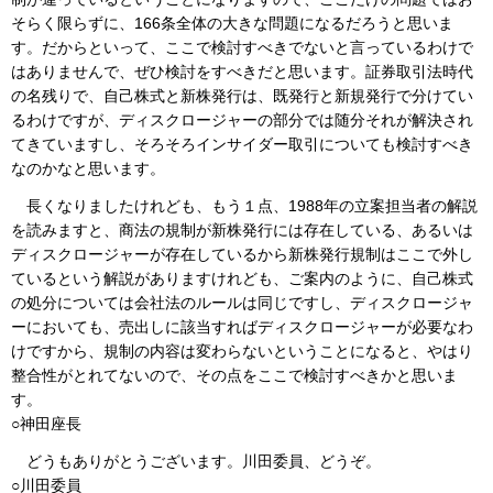
そらく限らずに、166条全体の大きな問題になるだろうと思いま
す。だからといって、ここで検討すべきでないと言っているわけで
はありませんで、ぜひ検討をすべきだと思います。証券取引法時代
の名残りで、自己株式と新株発行は、既発行と新規発行で分けてい
るわけですが、ディスクロージャーの部分では随分それが解決され
てきていますし、そろそろインサイダー取引についても検討すべき
なのかなと思います。
長くなりましたけれども、もう１点、1988年の立案担当者の解説
を読みますと、商法の規制が新株発行には存在している、あるいは
ディスクロージャーが存在しているから新株発行規制はここで外し
ているという解説がありますけれども、ご案内のように、自己株式
の処分については会社法のルールは同じですし、ディスクロージャ
ーにおいても、売出しに該当すればディスクロージャーが必要なわ
けですから、規制の内容は変わらないということになると、やはり
整合性がとれてないので、その点をここで検討すべきかと思いま
す。
○神田座長
どうもありがとうございます。川田委員、どうぞ。
○川田委員