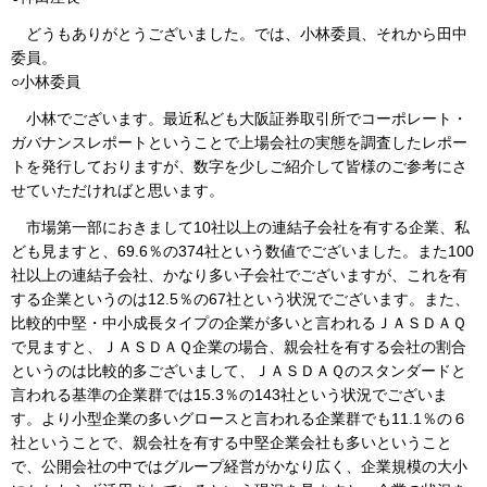
どうもありがとうございました。では、小林委員、それから田中
委員。
○小林委員
小林でございます。最近私ども大阪証券取引所でコーポレート・
ガバナンスレポートということで上場会社の実態を調査したレポー
トを発行しておりますが、数字を少しご紹介して皆様のご参考にさ
せていただければと思います。
市場第一部におきまして10社以上の連結子会社を有する企業、私
ども見ますと、69.6％の374社という数値でございました。また100
社以上の連結子会社、かなり多い子会社でございますが、これを有
する企業というのは12.5％の67社という状況でございます。また、
比較的中堅・中小成長タイプの企業が多いと言われるＪＡＳＤＡＱ
で見ますと、ＪＡＳＤＡＱ企業の場合、親会社を有する会社の割合
というのは比較的多ございまして、ＪＡＳＤＡＱのスタンダードと
言われる基準の企業群では15.3％の143社という状況でございま
す。より小型企業の多いグロースと言われる企業群でも11.1％の６
社ということで、親会社を有する中堅企業会社も多いということ
で、公開会社の中ではグループ経営がかなり広く、企業規模の大小