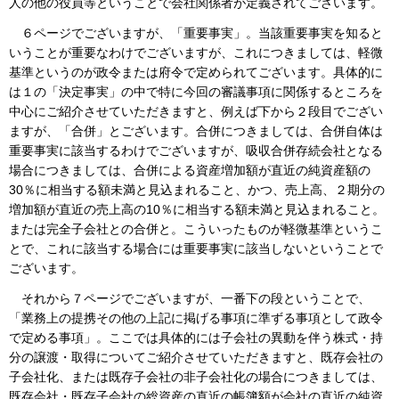
人の他の役員等ということで会社関係者が定義されてございます。
６ページでございますが、「重要事実」。当該重要事実を知ると
いうことが重要なわけでございますが、これにつきましては、軽微
基準というのが政令または府令で定められてございます。具体的に
は１の「決定事実」の中で特に今回の審議事項に関係するところを
中心にご紹介させていただきますと、例えば下から２段目でござい
ますが、「合併」とございます。合併につきましては、合併自体は
重要事実に該当するわけでございますが、吸収合併存続会社となる
場合につきましては、合併による資産増加額が直近の純資産額の
30％に相当する額未満と見込まれること、かつ、売上高、２期分の
増加額が直近の売上高の10％に相当する額未満と見込まれること。
または完全子会社との合併と。こういったものが軽微基準というこ
とで、これに該当する場合には重要事実に該当しないということで
ございます。
それから７ページでございますが、一番下の段ということで、
「業務上の提携その他の上記に掲げる事項に準ずる事項として政令
で定める事項」。ここでは具体的には子会社の異動を伴う株式・持
分の譲渡・取得についてご紹介させていただきますと、既存会社の
子会社化、または既存子会社の非子会社化の場合につきましては、
既存会社・既存子会社の総資産の直近の帳簿額が会社の直近の純資