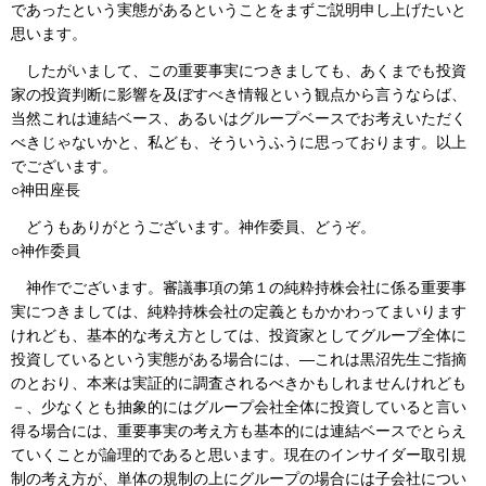
であったという実態があるということをまずご説明申し上げたいと
思います。
したがいまして、この重要事実につきましても、あくまでも投資
家の投資判断に影響を及ぼすべき情報という観点から言うならば、
当然これは連結ベース、あるいはグループベースでお考えいただく
べきじゃないかと、私ども、そういうふうに思っております。以上
でございます。
○神田座長
どうもありがとうございます。神作委員、どうぞ。
○神作委員
神作でございます。審議事項の第１の純粋持株会社に係る重要事
実につきましては、純粋持株会社の定義ともかかわってまいります
けれども、基本的な考え方としては、投資家としてグループ全体に
投資しているという実態がある場合には、―これは黒沼先生ご指摘
のとおり、本来は実証的に調査されるべきかもしれませんけれども
－、少なくとも抽象的にはグループ会社全体に投資していると言い
得る場合には、重要事実の考え方も基本的には連結ベースでとらえ
ていくことが論理的であると思います。現在のインサイダー取引規
制の考え方が、単体の規制の上にグループの場合には子会社につい