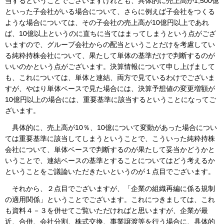
当するということでございますけれども、具体的に売上高が1,500億
といった子会社がいる場合について、さらに例えば子会社をつくる
ような場合については、その子会社の売上高が10億円以上であれ
ば、10億以上というのに直ちに当てはまってしまうという点がござ
いますので、グループ会社からの配当ということだけを考慮してい
る純粋持株会社について、果たして単体の基準だけで判断するのが
いいのかという点がございます。決算情報について申し上げまして
も、これについては、単体と連結、両方で見ているわけでございま
すが、やはり単体ベースで見た場合には、決算予想値の変更増額が
10億円以上の場合には、重要基準に該当するということになってご
ざいます。
具体的に、売上高が10％、10億について変動があった場合につい
ては重要基準に該当してしまうということで、こういった純粋持株
会社について、単体ベースで判断するのが果たして妥当かどうかと
いうことで、連結ベースの基準とすることについてはどう考えるか
ということをご議論いただきたいというのが１点目でございます。
それから、２点目でございますが、「企業の組織再編に係る規制
の適用関係」ということでございます。これにつきましては、これ
も資料４－３を併せてご覧いただければと思いますが、企業が最
近、合併、会社分割、株式交換、事業譲渡等を行う場合に、具体的