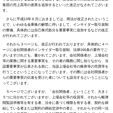
集団の売上高等の差異を追加するといった改正がなされてございま
す。
さらに平成13年６月におきましては、商法が改正されたというこ
とで、いわゆる金庫株の解禁に伴いまして、インサイダー取引規制
の整備、具体的には自己株式処分を重要事実に追加するなどの改正
が行われてございます。
それから３ページも、改正が行われておりますが、具体的に４ペ
ージに会社関係者のインサイダー取引規制、法律166条の要件でご
ざいますけれども、書かれてございます。会社関係者が、上場会社
等の業務に関する重要事実を、その者の職務に関し知りながら、当
該重要事実が公表される前に、当該上場会社等の株券等の売買等を
行うことということになってございます。その際には会社関係者か
らの重要事実の伝達を受けた者についても該当するということにな
ってございます。
５ページでございますが、「会社関係者」ということで、大きく
５つに分かれてございますが、上場会社等の役員等、それから帳簿
閲覧請求権等を有する者、法令に基づく権限を有する者、契約を締
結している者または契約の締結交渉中の者と、それからその同一法