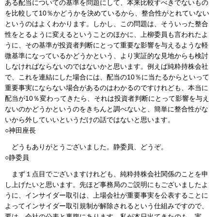
ある配当についての基準を問題にして、本来比較すべきでないもの
を比較して10％かどうかを決めているから、整合性がとれていない
というのはよくわかります。しかし、この問題は、そういった整合
性をとるように変えるということのほかに、上柳委員も言われたよ
うに、その基準が投資者判断にとって重要な影響を与えるような軽
微基準になっているかどうかという、より実証的な見地からも検討
しなければならないのではないかと思います。例えば純粋持株会社
で、これを連結にした場合には、配当の10％に当たるからといって
重要事実にならない場合があるのはわかるのですけれども、本当に
配当が10％変わってきたら、それは投資者判断にとって影響を与え
ないのかどうかというのをきちんと調べないと、簡単に整合性がな
いから外していいというだけの話ではないと思います。
○神田座長
どうもありがとうございました。静委員、どうぞ。
○静委員
まず１点目でございますけれども、純粋持株会社関係のことを申
し上げたいと思います。先ほど事務局のご説明にもございましたよ
うに、インサイダー取引は、上場会社が重要事実を公表することに
よってインサイダー取引規制が解除されるという仕組みですので、
要は、会社の公表と裏腹にあります。私が本日出てきたのも、実