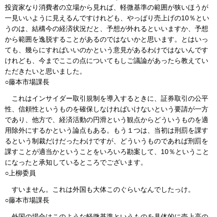
投資家なり消費者の立場から見れば、軽微基準の範囲が狭いほうが
一見いいように見えるんですけれども、やっぱり売上げの10％とい
うのは、結構今の経済状況だと、予想が外れるといいますか、予想
から範囲を逸脱することがあるのではないかと思います。とはいっ
ても、幾らにすればいいのかという意見があるわけではないんです
けれども、今までここの点についてもしご議論があったら教えてい
ただきたいと思いました。
○藤本市場課長
これはインサイダー取引規制を導入するときに、証券取引の公平
性、信頼性というものを確保しなければいけないという要請が一方
であり、他方で、経済活動の円滑という観点からどういうものを適
用除外にするかという論点もある。もう１つは、当初は刑罰を課す
るという制裁だけだったわけですが、どういうものであれば刑罰を
課すことが適当かということをいろいろ勘案して、10％ということ
になったと承知しているところでございます。
○上柳委員
すいません。これは外国も大体このぐらいなんでしたっけ。
○藤本市場課長
外国の場合はこのような軽微基準というものを具体的に売上高の