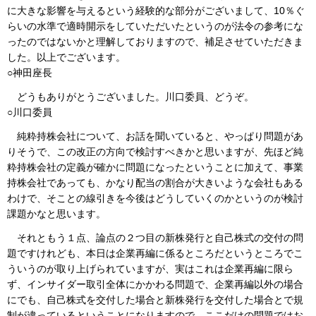
に大きな影響を与えるという経験的な部分がございまして、10％ぐ
らいの水準で適時開示をしていただいたというのが法令の参考にな
ったのではないかと理解しておりますので、補足させていただきま
した。以上でございます。
○神田座長
どうもありがとうございました。川口委員、どうぞ。
○川口委員
純粋持株会社について、お話を聞いていると、やっぱり問題があ
りそうで、この改正の方向で検討すべきかと思いますが、先ほど純
粋持株会社の定義が確かに問題になったということに加えて、事業
持株会社であっても、かなり配当の割合が大きいような会社もある
わけで、そことの線引きを今後はどうしていくのかというのが検討
課題かなと思います。
それともう１点、論点の２つ目の新株発行と自己株式の交付の問
題ですけれども、本日は企業再編に係るところだというところでこ
ういうのが取り上げられていますが、実はこれは企業再編に限ら
ず、インサイダー取引全体にかかわる問題で、企業再編以外の場合
にでも、自己株式を交付した場合と新株発行を交付した場合とで規
制が違っているということになりますので、ここだけの問題ではお