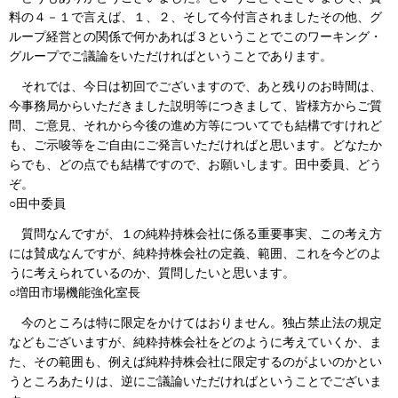
料の４－１で言えば、１、２、そして今付言されましたその他、グ
ループ経営との関係で何かあれば３ということでこのワーキング・
グループでご議論をいただければということであります。
それでは、今日は初回でございますので、あと残りのお時間は、
今事務局からいただきました説明等につきまして、皆様方からご質
問、ご意見、それから今後の進め方等についてでも結構ですけれど
も、ご示唆等をご自由にご発言いただければと思います。どなたか
らでも、どの点でも結構ですので、お願いします。田中委員、どう
ぞ。
○田中委員
質問なんですが、１の純粋持株会社に係る重要事実、この考え方
には賛成なんですが、純粋持株会社の定義、範囲、これを今どのよ
うに考えられているのか、質問したいと思います。
○増田市場機能強化室長
今のところは特に限定をかけてはおりません。独占禁止法の規定
などもございますが、純粋持株会社をどのように考えていくか、ま
た、その範囲も、例えば純粋持株会社に限定するのがよいのかとい
うところあたりは、逆にご議論いただければということでございま