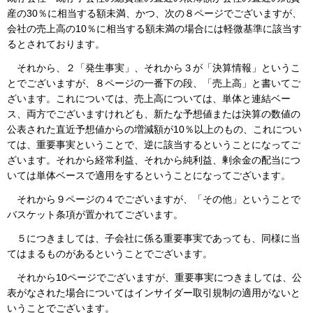
産の30％に相当する額未満、かつ、次の８ページでございますが、
会社の売上高の10％に相当する額未満の場合には軽微基準に該当す
るとされております。
それから、２「発生事実」、それから３が「決算情報」というこ
とでございますが、８ページの一番下の段、「売上高」と書いてご
ざいます。これについては、売上高については、単体と連結ベー
ス、両方でございますけれども、新たな予想値または決算の数値の
公表された直近予想値からの増減額が10％以上のもの、これについ
ては、重要事実ということで、逆に該当するということになってご
ざいます。それから経常利益、それから純利益、剰余金の配当につ
いては単体ベースで適用をするということになってございます。
それから９ページの４でございますが、「その他」ということで
バスケット条項が置かれてございます。
５につきましては、子会社に係る重要事実であっても、同様に当
てはまるものがあるということでございます。
それから10ページでございますが、重要事実につきましては、公
表がなされた場合についてはインサイダー取引規制の適用がないと
いうことでございます。