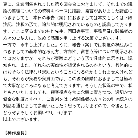
更に、先週開催されました第６回会合におきまして、それまでの議
論の整理についての資料をベースに議論、発言がありました諸点に
つきましても、本日の報告（案）におきましては本文もしくは下段
注記、注釈の形で、追加的に明記されているものと認識しておりま
す。ここに至るまでの神作先生、岡田参事官、事務局及び関係者の
方々のご尽力に、改めて感謝を申し上げる次第でございます。
一方で、今申し上げましたように、報告（案）では制度の枠組みに
つきましての基本的な考え方、方向性、留意点等について明示され
てはおりますが、それらが実際にどういう形で具体的に示され、認
知され、また、それらの実効性が担保されるのかという、具体的に
はおそらく法律なり規則ということになるのかもしれませんけれど
も、それらが実務や実質面では、この後の段階におきましては極め
て大事なところになると考えております。そうした状況の中で、私
どもといたしましても、顧客視点を常に念頭に置きつつ、適切かつ
健全な制度とすべく、ご当局をはじめ関係者の方々との引き続きの
対話を通じまして参画いたしたく思っておりますので、今後とも、
どうぞよろしくお願い申し上げます。
以上でございます。
【神作座長】