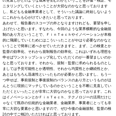
の見直しがどのような成果を生むのかということを評価・検証、モ
ニタリングしていくということが大切なのかなと思っております
し、私どもも金融事業者として、そういった議論に終始しないよう
にこれからも心がけていきたいと思っております。
あわせて、報告書のスコープの外となりますけれども、要望を申し
上げたいと思います。すなわち、今回のような業界横断的な金融規
制のあり方ということで、ＦｉｎＴｅｃｈやイノベーションが本格
的に飛躍していくためにはこういったことがやはり必要なのかなと
いうことで簡単に述べさせていただきますと、まず、この検査とか
監督の効率化、それから規制報告の効率化、これはいずれも理想を
申せばワンストップショップ化していただくのが一番望ましいのか
なと思っております。それから、規制・監督に求められるものとし
ましては予見可能性とか透明性、それから均質性とか継続性とか、
あとはもちろん迅速性といったものが必要かと思いますし、もう一
つ申せば、事前規制と事後規制のバランスのあり方というものがほ
んとうに現状にマッチしているのかということを不断に見直してい
ただくといったことが非常に大切なのかなと思っております。これ
はイノベーションとかＦｉｎＴｅｃｈ、テクノロジーの活用だけじ
ゃなくて既存の伝統的な金融業者、金融業界、事業者にとっても非
常に大切な要素かと思いますので、ぜひ今後の金融規制、監督の検
討の中でご検討いただければと思っております。