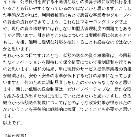
イト等、公序良俗を害する不適切な取引の決算手段に収納代行を用
いることも行いやすくなっているのではないかと思います。こうし
た事態が広がれば、利用者被害のもとで悪質な事業者やグループへ
の資金の流れができてしまう。これらはマネーロンダリング防止
や、現行の資金移動業には存しない加盟店管理制度の問題でもあろ
うかと思います。引き続きこの点については実態把握に努めるとと
もに、今後、適時に適切な対応を検討することも必要なのではない
かと思います。
それから３つ目ですけれども、低額の送金の資金移動業は、今回新
たなイノベーションを期待して保全措置について規制緩和を行うも
のと思います。緩和の結果、単に現行のサービス提供事業者の負担
が軽減され、安心・安全の水準が低下するだけの結果になってしま
いますと、何のために規制見直しをしたのかわからなくなると思い
ます。新しい低額の送金制度は、ぜひイノベーティブな、新たな取
り組みを生み出すために活用していただきたいと思いますし、係る
観点から低額送金制度についてはどのような政策効果が得られたの
かということを事後的に継続的に検証していくことも必要かと思い
ます。
以上です。
【神作座長】