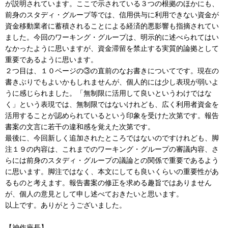
が説明されています。ここで示されている３つの根拠のほかにも、
前身のスタディ・グループ等では、信用供与に利用できない資金が
資金移動業者に蓄積されることによる経済的悪影響も指摘されてい
ました。今回のワーキング・グループは、明示的に述べられてはい
なかったように思いますが、資金滞留を禁止する実質的論拠として
重要であるように思います。
２つ目は、１０ページの③の直前のなお書きについてです。現在の
書きぶりでもよいかもしれませんが、個人的には少し表現が弱いよ
うに感じられました。「無制限に活用して良いというわけではな
く」という表現では、無制限ではないけれども、広く利用者資金を
活用することが認められているという印象を受けた次第です。報告
書案の文言に若干の違和感を覚えた次第です。
最後に、今回新しく追加されたところではないのですけれども、脚
注１９の内容は、これまでのワーキング・グループの審議内容、さ
らには前身のスタディ・グループの議論との関係で重要であるよう
に思います。脚注ではなく、本文にしても良いくらいの重要性があ
るものと考えます。報告書案の修正を求める趣旨ではありません
が、個人の意見として申し述べておきたいと思います。
以上です。ありがとうございました。
【神作座長】