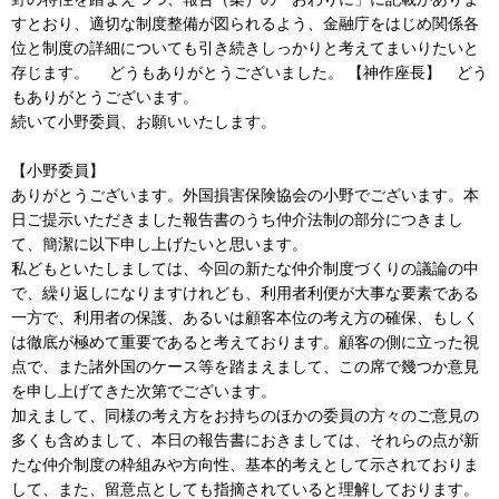
すとおり、適切な制度整備が図られるよう、金融庁をはじめ関係各
位と制度の詳細についても引き続きしっかりと考えてまいりたいと
存じます。 どうもありがとうございました。 【神作座長】 どう
もありがとうございます。
続いて小野委員、お願いいたします。
【小野委員】
ありがとうございます。外国損害保険協会の小野でございます。本
日ご提示いただきました報告書のうち仲介法制の部分につきまし
て、簡潔に以下申し上げたいと思います。
私どもといたしましては、今回の新たな仲介制度づくりの議論の中
で、繰り返しになりますけれども、利用者利便が大事な要素である
一方で、利用者の保護、あるいは顧客本位の考え方の確保、もしく
は徹底が極めて重要であると考えております。顧客の側に立った視
点で、また諸外国のケース等を踏まえまして、この席で幾つか意見
を申し上げてきた次第でございます。
加えまして、同様の考え方をお持ちのほかの委員の方々のご意見の
多くも含めまして、本日の報告書におきましては、それらの点が新
たな仲介制度の枠組みや方向性、基本的考えとして示されておりま
して、また、留意点としても指摘されていると理解しております。