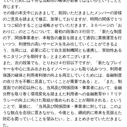
ていくためには十分な流動性の確保が必要ではないかということと
存じます。
その後の本文中におきまして、前回いただきましたメンバーの皆様
のご意見を踏まえて修正、加筆しておりますが、時間の関係で１つ
１つご紹介することは省略させていただきます。３０ページの「お
わりに」のところについて、最初の段落の３行目で、「新たな制度
の下、関係事業者が、本報告の趣旨を踏まえて適切に業務運営を行
いつつ、利便性の高いサービスを生み出していくことができるよ
う、当局には、必要に応じて自主規制機関とも連携し、実効性ある
モニタリングを期待する」とまとめてございます。
また、次の段落でも、とりわけ４行目以下ですが、「新たなプレイ
ヤーを中心に生み出されるイノベーションも取り込みつつ、利用者
保護の確保と利用者利便の向上を両立していくためには、金融制度
の在り方を不断に見直していくことが重要である」と。「また、制
度面での対応以外にも、当局及び関係団体・事業者において、金融
分野を取り巻く環境変化を踏まえた利用者への金融教育やＩＴリテ
ラシーの向上に向けた取組が進められることが期待される」という
ことで、最後に、「当局及び関係団体・事業者に対しては、このよ
うな観点を念頭に置きながら、今後とも、継続的に将来を見据えた
対応を図っていくことを望みたい」と、まとめさせていただきまし
た。