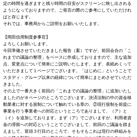
定の時間を過ぎますと残り時間の目安がスクリーンに映し出される
ようになっておりますので、ご発言の際のご参考にしていただけれ
ばと存じます。
それでは、事務局からご説明をお願いいたします。
【岡田信用制度参事官】
よろしくお願いします。
今回準備させていただきました報告（案）ですが、前回会合の「こ
れまでの議論の整理」をベースに作成しておりますので、主な追加
点、変更点について簡単にご説明いたします。まず、表紙めくって
いただきまして１ページでございます。「はじめに」ということで
スタディ・グループ以来の経緯について簡単にまとめさせていただ
きました。
その上で一番大きく前回の「これまでの議論の整理」に追加いたし
ましたのが８ページのところでございます。決済法制の中の資金移
動業者に対する規制について触れている章の、②現行規制を前提に
事業を行う事業者への対応というところでありまして、（ア）と
（イ）を追加しております。まず（ア）でございますが、利用者資
金の滞留への対応ということでございまして、前回のご議論を踏ま
えまして、冒頭３行目のところで、そもそもこれは現行の枠組みを