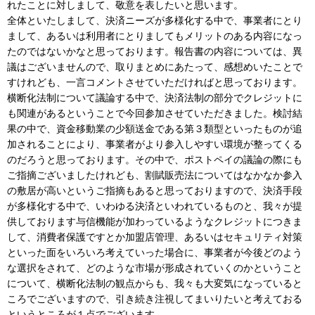
れたことに対しまして、敬意を表したいと思います。
全体といたしまして、決済ニーズが多様化する中で、事業者にとり
まして、あるいは利用者にとりましてもメリットのある内容になっ
たのではないかなと思っております。報告書の内容については、異
議はございませんので、取りまとめにあたって、感想めいたことで
すけれども、一言コメントさせていただければと思っております。
横断化法制について議論する中で、決済法制の部分でクレジットに
も関連があるということで今回参加させていただきました。検討結
果の中で、資金移動業の少額送金である第３類型といったものが追
加されることにより、事業者がより参入しやすい環境が整ってくる
のだろうと思っております。その中で、ポストペイの議論の際にも
ご指摘ございましたけれども、割賦販売法についてはなかなか参入
の敷居が高いというご指摘もあると思っておりますので、決済手段
が多様化する中で、いわゆる決済といわれているものと、我々が提
供しております与信機能が加わっているようなクレジットにつきま
して、消費者保護ですとか加盟店管理、あるいはセキュリティ対策
といった面をいろいろ考えていった場合に、事業者が今後どのよう
な選択をされて、どのような市場が形成されていくのかということ
について、横断化法制の観点からも、我々も大変気になっていると
ころでございますので、引き続き注視してまいりたいと考えておる
というところが１点でございます。