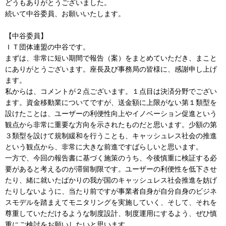
どうもありがとうございました。
続いて中谷委員、お願いいたします。
【中谷委員】
ＩＴ団体連盟の中谷です。
まずは、非常に短い期間で報告（案）をまとめていただき、まこと
にありがとうございます。座長及び事務局の皆様に、感謝申し上げ
ます。
私からは、コメントが２点ございます。１点目は決済分野でござい
ます。資金移動業についてですが、送金額に上限がない第１類型を
設けたことは、ユーザーの利便性向上やイノベーション促進という
観点から非常に重要な方向を示されたものだと思います。少額の第
３類型を設けて規制緩和を行うことも、キャッシュレス社会の推進
という観点から、非常に大きな前進ですばらしいと思います。
一方で、今回の報告書に基づく施策のうち、今後慎重に検証する必
要があると考えるのが滞留制限です。ユーザーの利便性を低下させ
たり、緒に就いたばかりの我が国のキャッシュレス社会推進を妨げ
たりしないように、当たり前ですが事業者自身が自分自身のビジネ
スモデルを踏まえてモニタリングを実施していく、そして、それを
尊重していただけるような制度設計、制度運用にするよう、ぜひ慎
重にご検討をお願いしたいと思います。