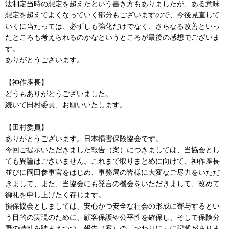
法制定当時の想定を超えたという書き方もありましたが、ある意味
想定を超えてよくなっていく部分もございますので、今後見直して
いくに当たっては、必ずしも強化だけでなく、さらなる改善といっ
たところも考えられるのかなというところが最後の感想でございま
す。
ありがとうございます。
【神作座長】
どうもありがとうございました。
続いて田村委員、お願いいたします。
【田村委員】
ありがとうございます。日本損害保険協会です。
今回ご提示いただきました報告（案）につきましては、当協会とし
ても異論はございません。これまで取りまとめに向けて、神作座長
並びに岡田参事官をはじめ、事務局の皆様に大変なご尽力をいただ
きまして、また、当協会にも発言の機会をいただきまして、改めて
御礼を申し上げたく存じます。
損保協会としましては、安心かつ安全な社会の形成に寄与するとい
う目的の実現のために、顧客保護や公平性を確保し、そして保険分
野の特性を踏まえつつ、報告（案）の「おわりに」に記載がありま