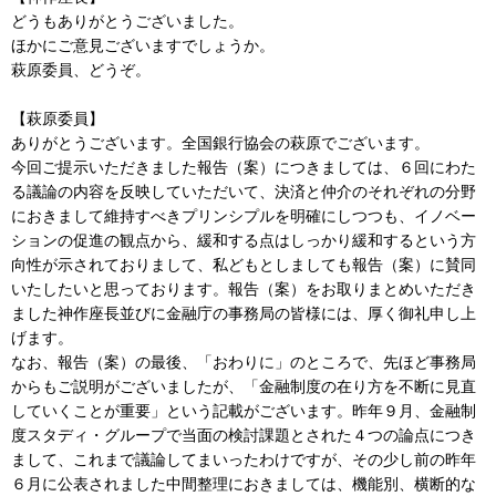
どうもありがとうございました。
ほかにご意見ございますでしょうか。
萩原委員、どうぞ。
【萩原委員】
ありがとうございます。全国銀行協会の萩原でございます。
今回ご提示いただきました報告（案）につきましては、６回にわた
る議論の内容を反映していただいて、決済と仲介のそれぞれの分野
におきまして維持すべきプリンシプルを明確にしつつも、イノベー
ションの促進の観点から、緩和する点はしっかり緩和するという方
向性が示されておりまして、私どもとしましても報告（案）に賛同
いたしたいと思っております。報告（案）をお取りまとめいただき
ました神作座長並びに金融庁の事務局の皆様には、厚く御礼申し上
げます。
なお、報告（案）の最後、「おわりに」のところで、先ほど事務局
からもご説明がございましたが、「金融制度の在り方を不断に見直
していくことが重要」という記載がございます。昨年９月、金融制
度スタディ・グループで当面の検討課題とされた４つの論点につき
まして、これまで議論してまいったわけですが、その少し前の昨年
６月に公表されました中間整理におきましては、機能別、横断的な