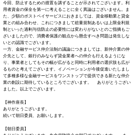
今回、防止するための措置を講ずることが示されてございます。利
用者資金の保全を第一に考えることに全く異論はございません。ま
た、少額のポストペイサービスにおきましては、資金移動業と貸金
業との組み合わせ、これにつきまして総量規制あるいは上限金利規
制といった過剰与信防止の必要性には変わりがないとのご指摘もご
ざいましたので、消費者保護の観点から懸念すべき問題は発生しな
いとの認識でございます。
一方、金融サービス仲介法制の議論につきましては、新仲介業の仲
介先として、銀行のみならず貸金業者への仲介も行えるようにな
り、事業者としてもその幅が広がると同時に利用者の選択肢も広が
るものと考えてございます。イノベーションが今後促進いたしまし
て多種多様な金融サービスをワンストップで提供できる新たな仲介
業の創設に期待しているところでございます。 ありがとうござい
ました。以上でございます。
【神作座長】
ありがとうございます。
続いて朝日委員、お願いします。
【朝日委員】