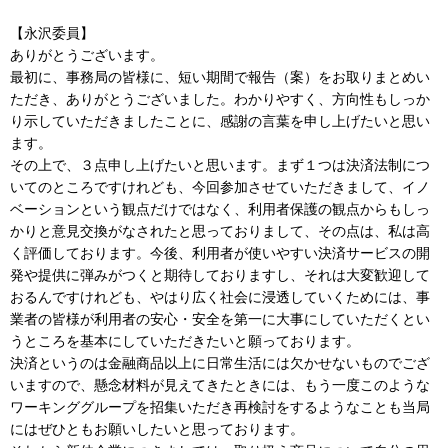
【永沢委員】
ありがとうございます。
最初に、事務局の皆様に、短い期間で報告（案）をお取りまとめい
ただき、ありがとうございました。わかりやすく、方向性もしっか
り示していただきましたことに、感謝の言葉を申し上げたいと思い
ます。
その上で、３点申し上げたいと思います。まず１つは決済法制につ
いてのところですけれども、今回参加させていただきまして、イノ
ベーションという観点だけではなく、利用者保護の観点からもしっ
かりと意見交換がなされたと思っておりまして、その点は、私は高
く評価しております。今後、利用者が使いやすい決済サービスの開
発や提供に弾みがつくと期待しておりますし、それは大変歓迎して
おるんですけれども、やはり広く社会に浸透していくためには、事
業者の皆様が利用者の安心・安全を第一に大事にしていただくとい
うところを基本にしていただきたいと願っております。
決済というのは金融商品以上に日常生活には欠かせないものでござ
いますので、懸念材料が見えてきたときには、もう一度このような
ワーキンググループを招集いただき再検討をするようなことも当局
にはぜひともお願いしたいと思っております。