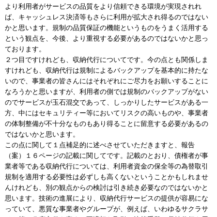
より利用者がサービスの品質をより信頼できる環境が実現されれ
ば、キャッシュレス決済等もさらに利用が拡大され得るのではない
かと思います。規制の品質保証の機能というものをうまく活用する
という観点を、今後、より重視する必要があるのではないかと思っ
ております。
２つ目ですけれども、収納代行についてです。今の点とも関係しま
すけれども、収納代行は規制によるバックアップを基本的に持たな
いので、事業者の皆さんにはそれぞれにご尽力をお願いすることに
なろうかと思いますが、利用者の側では規制のバックアップがない
のでサービスが玉石混交であって、しっかりしたサービスがある一
方、中にはセキュリティー等においてリスクの高いものや、事業者
の体制整備が不十分なものもあり得ることに留意する必要があるの
ではないかと思います。
この点に関して１点補足的に述べさせていただきますと、報告
（案）１６ページの記載に関してです。記載のとおり、債権者が事
業者等である収納代行については、利用者資金の保全等の為替取引
規制を適用する必要性は必ずしも高くないということかもしれませ
んけれども、別の観点からの検討は引き続き必要なのではないかと
思います。技術の進展により、収納代行サービスの提供が容易にな
っていて、悪質な事業者やグループが、例えば、いわゆるサクラサ