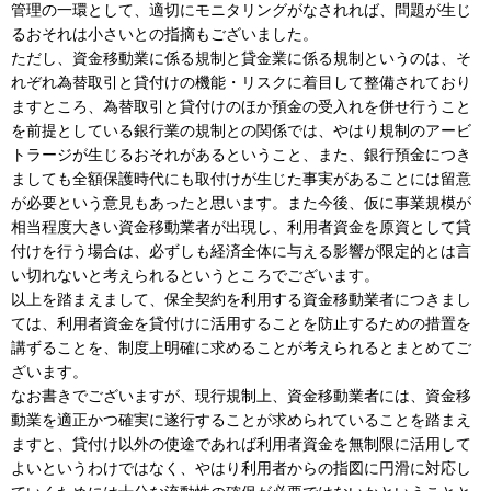
管理の一環として、適切にモニタリングがなされれば、問題が生じ
るおそれは小さいとの指摘もございました。
ただし、資金移動業に係る規制と貸金業に係る規制というのは、そ
れぞれ為替取引と貸付けの機能・リスクに着目して整備されており
ますところ、為替取引と貸付けのほか預金の受入れを併せ行うこと
を前提としている銀行業の規制との関係では、やはり規制のアービ
トラージが生じるおそれがあるということ、また、銀行預金につき
ましても全額保護時代にも取付けが生じた事実があることには留意
が必要という意見もあったと思います。また今後、仮に事業規模が
相当程度大きい資金移動業者が出現し、利用者資金を原資として貸
付けを行う場合は、必ずしも経済全体に与える影響が限定的とは言
い切れないと考えられるというところでございます。
以上を踏まえまして、保全契約を利用する資金移動業者につきまし
ては、利用者資金を貸付けに活用することを防止するための措置を
講ずることを、制度上明確に求めることが考えられるとまとめてご
ざいます。
なお書きでございますが、現行規制上、資金移動業者には、資金移
動業を適正かつ確実に遂行することが求められていることを踏まえ
ますと、貸付け以外の使途であれば利用者資金を無制限に活用して
よいというわけではなく、やはり利用者からの指図に円滑に対応し