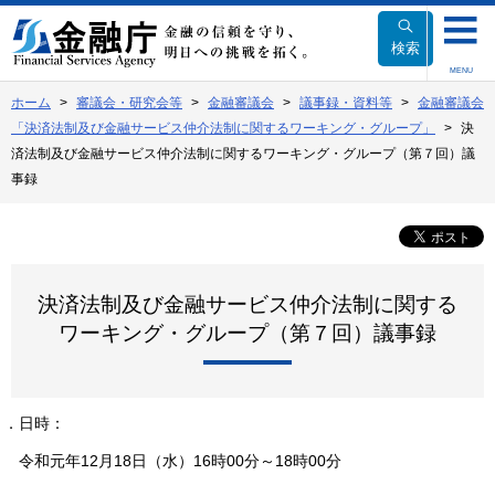
本
文
検索
へ
MENU
移
ホーム
審議会・研究会等
金融審議会
議事録・資料等
金融審議会
動
「決済法制及び金融サービス仲介法制に関するワーキング・グループ」
決
済法制及び金融サービス仲介法制に関するワーキング・グループ（第７回）議
事録
決済法制及び金融サービス仲介法制に関する
ワーキング・グループ（第７回）議事録
１．日時：
令和元年12月18日（水）16時00分～18時00分