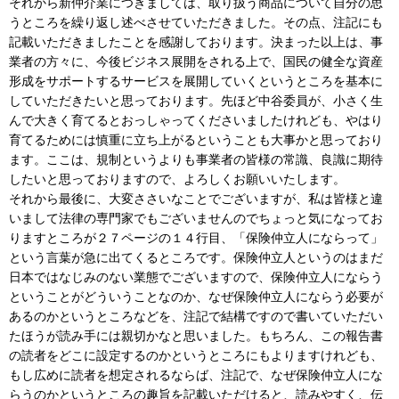
それから新仲介業につきましては、取り扱う商品について自分の思
うところを繰り返し述べさせていただきました。その点、注記にも
記載いただきましたことを感謝しております。決まった以上は、事
業者の方々に、今後ビジネス展開をされる上で、国民の健全な資産
形成をサポートするサービスを展開していくというところを基本に
していただきたいと思っております。先ほど中谷委員が、小さく生
んで大きく育てるとおっしゃってくださいましたけれども、やはり
育てるためには慎重に立ち上がるということも大事かと思っており
ます。ここは、規制というよりも事業者の皆様の常識、良識に期待
したいと思っておりますので、よろしくお願いいたします。
それから最後に、大変ささいなことでございますが、私は皆様と違
いまして法律の専門家でもございませんのでちょっと気になってお
りますところが２７ページの１４行目、「保険仲立人にならって」
という言葉が急に出てくるところです。保険仲立人というのはまだ
日本ではなじみのない業態でございますので、保険仲立人にならう
ということがどういうことなのか、なぜ保険仲立人にならう必要が
あるのかというところなどを、注記で結構ですので書いていただい
たほうが読み手には親切かなと思いました。もちろん、この報告書
の読者をどこに設定するのかというところにもよりますけれども、
もし広めに読者を想定されるならば、注記で、なぜ保険仲立人にな
らうのかというところの趣旨を記載いただけると、読みやすく、伝