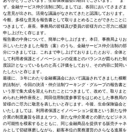
ありがとうございます。生命保険協会の朝日でございます。 ま
ず、金融サービス仲介法制に関しましては、各回においてさまざま
な意見が出され、活発な議論がなされてきたと認識しております。
今般、多様な意見を報告書として取りまとめることができたことに
つきまして、座長、事務局の皆様及び委員の皆様方のご尽力に感謝
申し上げたく存じます。
報告書の中身について、簡単に申し上げます。本日、事務局よりお
示しいただきました報告（案）のうち、金融サービス仲介法制の部
分につきましては、これまで申し上げておりましたとおり、全体と
して利用者保護とイノベーションの促進とのバランスが図られた制
度設計となっているものと高く評価をしており、その内容に賛同い
たしたいと存じます。
最後に、３年にわたり金融審議会において議論されてきました横断
的法制が、今回の決済・仲介法制ワーキング・グループの報告書と
いう形で集大成を迎えられたことにつきまして、改めて、取りまと
められた神作座長と、岡田信用制度参事官をはじめとした事務局の
皆様のご尽力に敬意を表したいと存じます。今後、生命保険協会と
いたしましては、利用者保護とイノベーション促進という新たな仲
介業の制度趣旨を踏まえつつ、新たな仲介業者との新たなビジネス
の可能性を模索するとともに、同じ金融商品を提供する販売チャネ
ルとして切磋琢磨しながら、顧客本位の業務運営のさらなる進展を