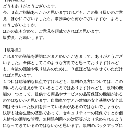
どうもありがとうございます。
今、３点ご指摘あったかと思いますけれども、この取り扱いのご意
見、ほかにございましたら。事務局から何かございますか、よろし
ゅうございますか。
ほかの点も含めて、ご意見を頂戴できればと思います。
坂委員、お願いします。
【坂委員】
これまでの議論を適切におまとめいただきまして、ありがとうござ
いました。全体としてこのような方向でと思っておりますけれど
も、今後の議論や取り組みのために、３点ほど述べさせていただけ
ればと思います。
１つ目は総論的な観点ですけれども、規制の見方については、この
間いろんな意見が出ているところではありますけれども、規制の機
能の一つとして、提供する商品やサービスの品質保証の機能がある
のではないかと思います。自動車ですとか建物の安全基準や安全規
制はそういった役割を担っている面があるのではないでしょうか。
決済も社会生活の基盤であって、セキュリティーの確保ですとか個
人情報の適切な管理、無権限利用への対応等がより求められるよう
になってきているのではないかと思います。規制のバックアップに