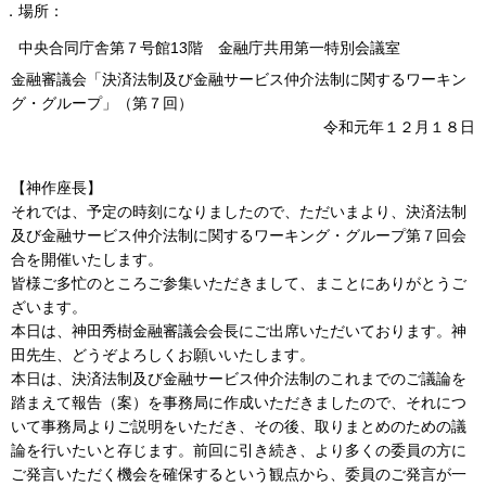
２．場所：
中央合同庁舎第７号館13階 金融庁共用第一特別会議室
金融審議会「決済法制及び金融サービス仲介法制に関するワーキン
グ・グループ」（第７回）
令和元年１２月１８日
【神作座長】
それでは、予定の時刻になりましたので、ただいまより、決済法制
及び金融サービス仲介法制に関するワーキング・グループ第７回会
合を開催いたします。
皆様ご多忙のところご参集いただきまして、まことにありがとうご
ざいます。
本日は、神田秀樹金融審議会会長にご出席いただいております。神
田先生、どうぞよろしくお願いいたします。
本日は、決済法制及び金融サービス仲介法制のこれまでのご議論を
踏まえて報告（案）を事務局に作成いただきましたので、それにつ
いて事務局よりご説明をいただき、その後、取りまとめのための議
論を行いたいと存じます。前回に引き続き、より多くの委員の方に
ご発言いただく機会を確保するという観点から、委員のご発言が一