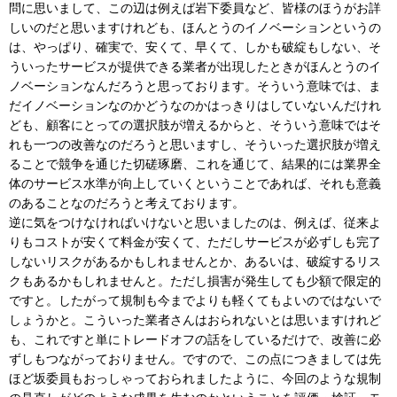
問に思いまして、この辺は例えば岩下委員など、皆様のほうがお詳
しいのだと思いますけれども、ほんとうのイノベーションというの
は、やっぱり、確実で、安くて、早くて、しかも破綻もしない、そ
ういったサービスが提供できる業者が出現したときがほんとうのイ
ノベーションなんだろうと思っております。そういう意味では、ま
だイノベーションなのかどうなのかはっきりはしていないんだけれ
ども、顧客にとっての選択肢が増えるからと、そういう意味ではそ
れも一つの改善なのだろうと思いますし、そういった選択肢が増え
ることで競争を通じた切磋琢磨、これを通じて、結果的には業界全
体のサービス水準が向上していくということであれば、それも意義
のあることなのだろうと考えております。
逆に気をつけなければいけないと思いましたのは、例えば、従来よ
りもコストが安くて料金が安くて、ただしサービスが必ずしも完了
しないリスクがあるかもしれませんとか、あるいは、破綻するリス
クもあるかもしれませんと。ただし損害が発生しても少額で限定的
ですと。したがって規制も今までよりも軽くてもよいのではないで
しょうかと。こういった業者さんはおられないとは思いますけれど
も、これですと単にトレードオフの話をしているだけで、改善に必
ずしもつながっておりません。ですので、この点につきましては先
ほど坂委員もおっしゃっておられましたように、今回のような規制