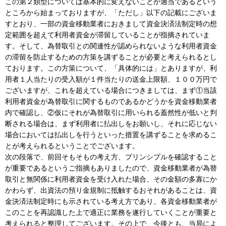
この第２類型については基本的に変えないことが適当であるという
ところから始まっておりますが、「ただし」以下の記載にございま
すとおり、一部の資金移動業者におきまして資金決済法制定時の想
定範囲を超えて利用者資金が滞留していることが指摘されていま
す。そして、為替取引との関連性が認められないような利用者資金
の滞留を防止するための方策を講ずることが必要と考えられるとし
ております。この方策について、「具体的には」とありますが、利
用者１人当たりの受入額が１件当たりの送金上限額、１００万円で
ございますが、これを超えている場合につきましては、まず①当該
利用者資金が為替取引に関するものであるかどうかを資金移動業者
内で確認し、②仮にそれが為替取引に用いられる蓋然性が低いと判
断される場合は、まず利用者に払出しをお願いし、それに応じない
場合においては払出しを行うといった措置を講ずることを求めるこ
とが考えられるということでございます。
次の段落で、前回そもそもの考え方、プリンシプルを確認すること
が重要であるというご指摘もありましたので、資金移動業者が為替
取引と無関係に利用者資金を受け入れた場合、その金額の多寡にか
かわらず、出資法の預り金規制に抵触するおそれがあることは、資
金決済法制定時にも示されている考え方であり、各資金移動業者が
このことを再認識した上で適正に業務を遂行していくことが重要と
考えられると整理してございます。その上で、今後とも、当局によ