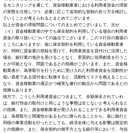
るモニタリングを通じて、資金移動業者における利用者資金の滞留
の実態を注視しつつ、必要に応じて追加的な規制の在り方を検討し
ていくことが考えられるとまとめてございます。
以上が資金の滞留問題についてのまとめでございまして、次が
（イ）資金移動業者の中でも保全契約を利用している場合の利用者
資金の取り扱いについての論点でございます。この３行目の最後の
ところにありますが、仮に保全契約を利用している資金移動業者
が、同時に貸金業の登録を受けて、利用者資金を貸付けに活用した
場合、銀行業の免許を受けることなく、実質的に信用創造を行うこ
とが可能となり、問題であるとの指摘がございます。また、資金移
動業者が、為替取引を行うために受け入れた利用者資金を流動性が
低い資産である貸付金に転換すると、流動性リスクを抱えることに
なり、資金移動業の適正かつ確実な遂行の観点から問題であるとの
指摘もあります。
他方で、こうした利用者資金につきまして、全額保全されていれ
ば、銀行預金の取付けと同じような事態は生じないと考えられると
の指摘、また、資金移動業者が受け入れることができる利用者資金
は、為替取引と関連性があるものに限られることから、仮に銀行と
同様の事業活動を行ったとしても、経済全体に与える影響は限定的
との指摘や、また、保全契約の相手方となる銀行等において、与信