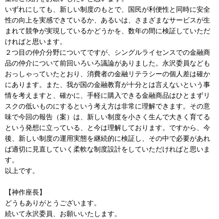
いずれにしても、新しい制度のもとで、国民が利便性と同時に安全
性の向上を実感できているか、あるいは、さまざまなサービスが生
まれて競争が実現しているかどうかを、数年の間に検証していただ
ければと思います。
２つ目の仲介分野についてですが、シングルライセンスでの金融商
品の仲介について前回いろいろ議論がありました。永沢委員なども
おっしゃっていたとおり、消費者の金融リテラシーの個人差は確か
にあります。また、我が国の金融教育が十分とは言えないという事
情を考えますと、確かに、手軽に購入できる金融商品はひとまずリ
スクの低いものにするという考え方は非常に理解できます。その意
味で今回の報告（案）は、新しい制度を小さく生んで大きく育てる
という発想に立っている、と今は理解しております。ですから、今
後、新しい制度の運用実態を継続的に検証し、その中で必要があれ
ば適切に見直していく柔軟な制度設計をしていただければと思いま
す。
以上です。
【神作座長】
どうもありがとうございます。
続いて永沢委員、お願いいたします。