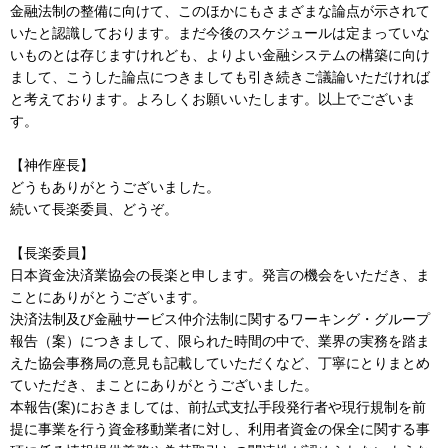
金融法制の整備に向けて、このほかにもさまざまな論点が示されて
いたと認識しております。まだ今後のスケジュールは定まっていな
いものとは存じますけれども、よりよい金融システムの構築に向け
まして、こうした論点につきましても引き続きご議論いただければ
と考えております。よろしくお願いいたします。以上でございま
す。
【神作座長】
どうもありがとうございました。
続いて長楽委員、どうぞ。
【長楽委員】
日本資金決済業協会の長楽と申します。発言の機会をいただき、ま
ことにありがとうございます。
決済法制及び金融サービス仲介法制に関するワーキング・グループ
報告（案）につきまして、限られた時間の中で、業界の実務を踏ま
えた協会事務局の意見も記載していただくなど、丁寧にとりまとめ
ていただき、まことにありがとうございました。
本報告(案)におきましては、前払式支払手段発行者や現行規制を前
提に事業を行う資金移動業者に対し、利用者資金の保全に関する事