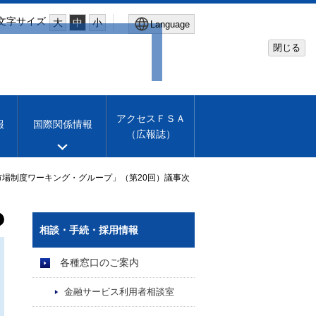
文字サイズ
大
中
小
Language
閉じる
Global Site
Financial Services Agency
アクセスＦＳＡ
報
国際関係情報
（広報誌）
Machine translation
English
市場制度ワーキング・グループ」（第20回）議事次
相談・手続・採用情報
各種窓口のご案内
金融サービス利用者相談室