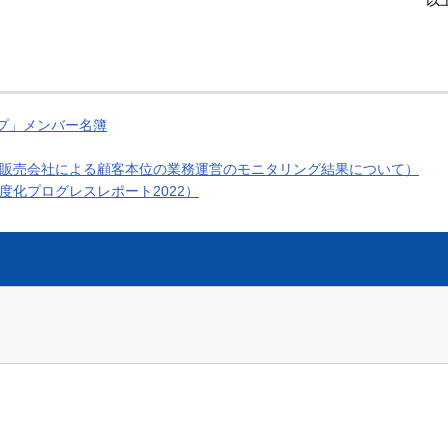
以
プ」メンバー名簿
の販売会社による顧客本位の業務運営のモニタリング結果について）
度化プログレスレポート2022）