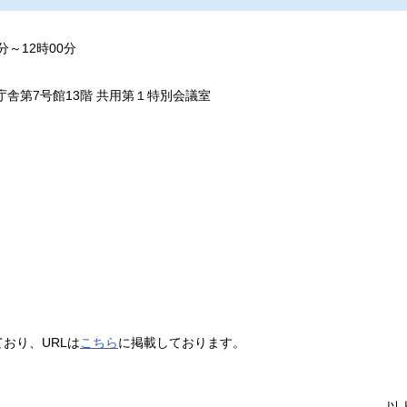
分～12時00分
舎第7号館13階 共用第１特別会議室
ており、URLは
こちら
に掲載しております。