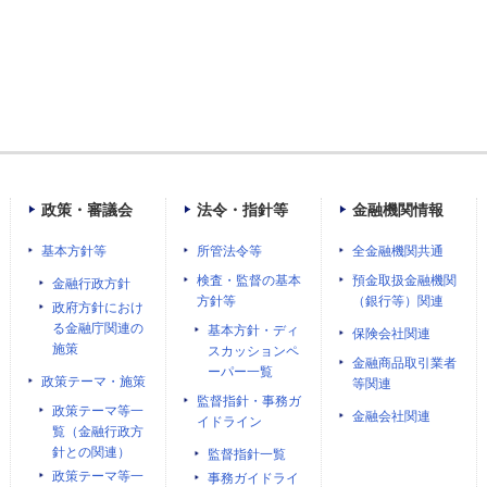
政策・審議会
法令・指針等
金融機関情報
基本方針等
所管法令等
全金融機関共通
検査・監督の基本
預金取扱金融機関
金融行政方針
方針等
（銀行等）関連
政府方針におけ
る金融庁関連の
基本方針・ディ
保険会社関連
施策
スカッションペ
金融商品取引業者
ーパー一覧
政策テーマ・施策
等関連
監督指針・事務ガ
政策テーマ等一
金融会社関連
イドライン
覧（金融行政方
針との関連）
監督指針一覧
政策テーマ等一
事務ガイドライ