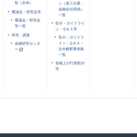
覧（全体）
ン（第三分冊：
金融会社関係）
審議会・研究会等
一覧
審議会・研究会
告示・ガイドライ
等一覧
ン・Ｑ＆Ａ等
研究・調査
告示・ガイドラ
イン・Ｑ＆Ａ・
金融研究センタ
法令解釈事例集
ー
一覧
金融上の行政処分
等