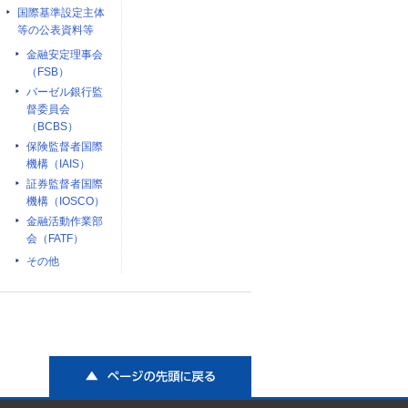
国際基準設定主体
等の公表資料等
金融安定理事会
（FSB）
バーゼル銀行監
督委員会
（BCBS）
保険監督者国際
機構（IAIS）
証券監督者国際
機構（IOSCO）
金融活動作業部
会（FATF）
その他
ページの先頭に戻る