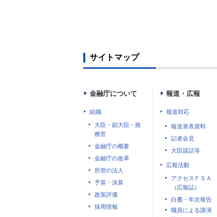
サイトマップ
金融庁について
報道・広報
組織
報道対応
大臣・副大臣・政
報道発表資料
務官
記者会見
金融庁の概要
大臣談話等
金融庁の改革
広報活動
所管の法人
アクセスＦＳＡ
予算・決算
（広報誌）
政策評価
白書・年次報告
採用情報
職員による講演