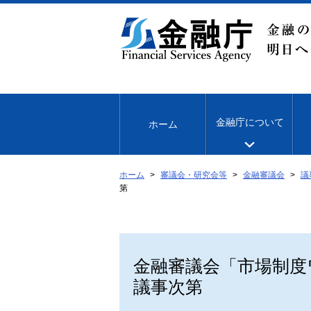
本
文
へ
移
動
金融庁について
ホーム
ホーム
審議会・研究会等
金融審議会
議
第
金融審議会「市場制度
議事次第