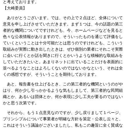
と考えております。
【大崎委員】
ありがとうございます。では、その上で２点ほど、全体について
意見を申し上げさせていただきます。まず１つは、今の話題の第三
者的な機関についてですけれども、今、ホームページなどを見ると
色々な公表情報がありますので、そういったものを通じて評価をし
ていくということは十分可能だとは思うのですけれども、こういう
取組みが実際に動き出したときは、ぜひ個別の業者にそれこそ実際
に会いに行くとか話を聞きに行くとかいうような積極的な取組みを
していただきたいと。あまりネットに出ていることだけを表面的に
並べるようなことはよろしくないのではないかなという、それは全
くの感想ですが、そういうことを期待しております。
あと、報告書を仕上げるとき、この第三者的な機関というのがや
はり、何か少し引っかかるような気もしまして、第三者的な民間組
織とか、あるいは団体とか、何か表現に少し工夫が要るのではない
かと思う次第です。
それから、もう１点意見なのですが、少し戻りまして１ページ、
プリンシプルについて事業者が明確な方針を策定・公表し云々と、
これはそういう議論がございましたし、私もこの趣旨に全く賛成な