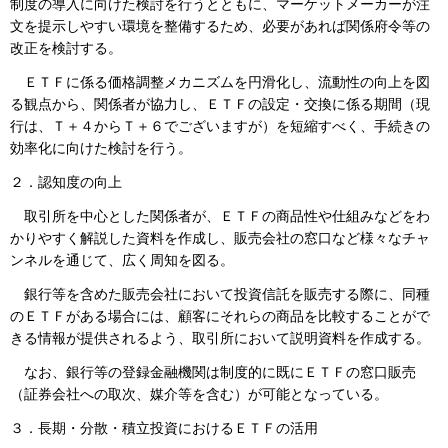
制度の導入に向けた検討を行うとともに、マーケットメーカーが注
文を提示しやすい環境を整備するため、必要があれば関係府令等の
改正を検討する。
ＥＴＦに係る価格調整メカニズムを円滑化し、流動性の向上を図
る観点から、関係者が協力し、ＥＴＦの設定・交換に係る期間（現
行は、Ｔ＋４からＴ＋６でございますが）を短縮すべく、手続きの
効率化に向けた検討を行う。
２．認知度の向上
取引所を中心とした関係者が、ＥＴＦの商品性や仕組みなどをわ
かりやすく解説した資料を作成し、販売会社の窓口など様々なチャ
ンネルを通じて、広く周知を図る。
銀行等を含めた販売会社において投資信託を販売する際に、同種
のＥＴＦがある場合には、顧客にそれらの商品を比較することがで
きる情報が提供されるよう、取引所において説明資料を作成する。
なお、銀行等の登録金融機関は制度的に既にＥＴＦの窓口販売
（証券会社への取次、媒介等を含む）が可能となっている。
３．長期・分散・積立投資におけるＥＴＦの活用