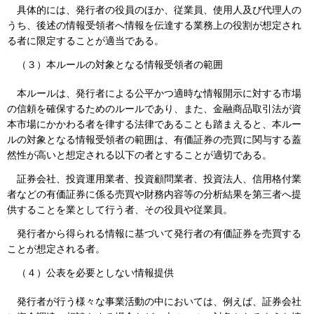
具体的には、発行者の役員のほか、従業員、使用人及び代理人の
うち、後述の情報受領者へ情報を伝達する業務上の役割が想定され
る者に限定することが適当である。
（３）
本ルールの対象となる情報受領者の範囲
本ルールは、発行者による公平かつ適時な情報開示に対する市場
の信頼を確保するためのルールであり、また、金融商品取引法が資
本市場にかかわる者を律する法律であることも踏まえると、本ルー
ルの対象となる情報受領者の範囲は、有価証券の売買に関与する蓋
然性が高いと想定される以下の者とすることが適切である。
証券会社、投資運用業者、投資顧問業者、投資法人、信用格付業
者などの有価証券に係る売買や財務内容等の分析結果を第三者へ提
供することを業として行う者、その役員や従業員。
発行者から得られる情報に基づいて発行者の有価証券を売買する
ことが想定される者。
（４）
公表を必要としない情報提供
発行者が行う様々な事業活動の中においては、例えば、証券会社