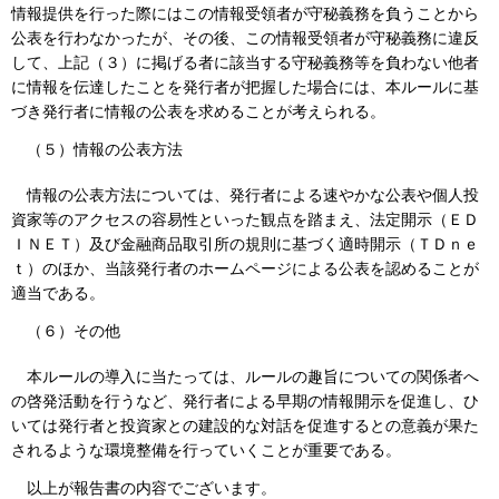
情報提供を行った際にはこの情報受領者が守秘義務を負うことから
公表を行わなかったが、その後、この情報受領者が守秘義務に違反
して、上記（３）に掲げる者に該当する守秘義務等を負わない他者
に情報を伝達したことを発行者が把握した場合には、本ルールに基
づき発行者に情報の公表を求めることが考えられる。
（５）
情報の公表方法
情報の公表方法については、発行者による速やかな公表や個人投
資家等のアクセスの容易性といった観点を踏まえ、法定開示（ＥＤ
ＩＮＥＴ）及び金融商品取引所の規則に基づく適時開示（ＴＤｎｅ
ｔ）のほか、当該発行者のホームページによる公表を認めることが
適当である。
（６）
その他
本ルールの導入に当たっては、ルールの趣旨についての関係者へ
の啓発活動を行うなど、発行者による早期の情報開示を促進し、ひ
いては発行者と投資家との建設的な対話を促進するとの意義が果た
されるような環境整備を行っていくことが重要である。
以上が報告書の内容でございます。