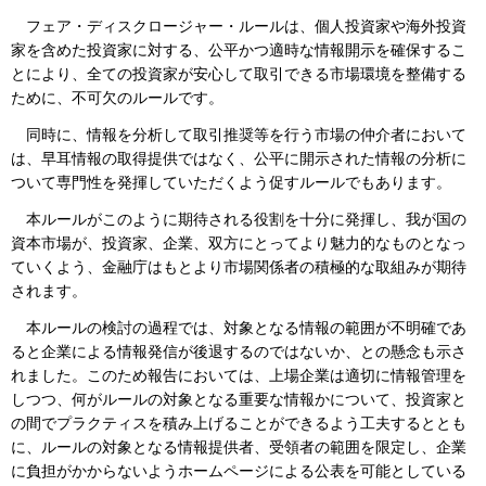
フェア・ディスクロージャー・ルールは、個人投資家や海外投資
家を含めた投資家に対する、公平かつ適時な情報開示を確保するこ
とにより、全ての投資家が安心して取引できる市場環境を整備する
ために、不可欠のルールです。
同時に、情報を分析して取引推奨等を行う市場の仲介者において
は、早耳情報の取得提供ではなく、公平に開示された情報の分析に
ついて専門性を発揮していただくよう促すルールでもあります。
本ルールがこのように期待される役割を十分に発揮し、我が国の
資本市場が、投資家、企業、双方にとってより魅力的なものとなっ
ていくよう、金融庁はもとより市場関係者の積極的な取組みが期待
されます。
本ルールの検討の過程では、対象となる情報の範囲が不明確であ
ると企業による情報発信が後退するのではないか、との懸念も示さ
れました。このため報告においては、上場企業は適切に情報管理を
しつつ、何がルールの対象となる重要な情報かについて、投資家と
の間でプラクティスを積み上げることができるよう工夫するととも
に、ルールの対象となる情報提供者、受領者の範囲を限定し、企業
に負担がかからないようホームページによる公表を可能としている