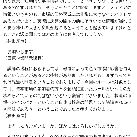
的な投資、短期的な早耳情報ではなく、というようなことも書いて
あるのですけれども、そういったことに関係しますと、メディアの
情報というものも、市場の価格形成には非常に大きなインパクトが
あると思います。実際に決算の開示の前にそういった情報が漏れて
不要な株価の大きな変動が起こるということも起きていますけれど
も、この辺に関してはどのようにお考えでしょうか。
【神田座長】
お願いします。
【田原企業開示課長】
議論の過程におきましては、報道によって色々市場に影響を与え
るということがあるとの指摘がありましたけれども、まずもってそ
れは報道の問題ということでありまして、今回のルールの対象とし
ては、資本市場の参加者の方々を念頭に置いたルールというものが
求められているのではないかという議論でございました。報道の市
場へのインパクトということ自体は報道の問題として議論されるべ
き問題であろう、ということであったと考えております。
【神田座長】
よろしゅうございますか。ほかにはよろしいでしょうか。
それでは私から１点、今の３ページの団体の所属者のほうなので