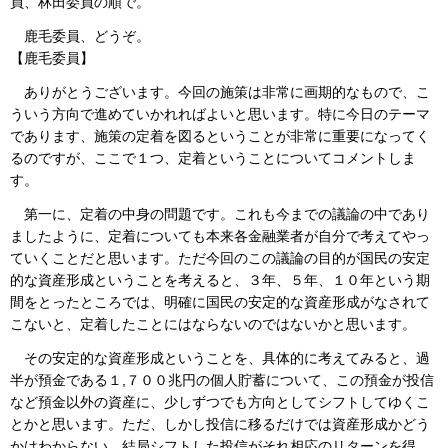
員、林田委員の順で。
鹿毛委員、どうぞ。
【鹿毛委員】
ありがとうございます。今回の施策は非常に画期的なもので、こ
ういう方向で進めていかれればよいと思います。特に今日のテーマ
であります、施策の定着を図るということが非常に重要になってく
るのですが、ここで１つ、定着ということについてコメントしま
す。
第一に、定着の中身の問題です。これも今までの議論の中であり
ましたように、定着についても本来各金融業者が自分で考えてやっ
ていくことだと思います。ただ今回のこの議論の目的が国民の安定
的な資産形成ということを考えると、３年、５年、１０年という期
間をとったところでは、明確に国民の安定的な資産形成がなされて
こないと、定着したことにはならないのではないかと思います。
その安定的な資産形成ということを、具体的に考えてみると、過
半が預金である１,７００兆円の個人貯蓄について、この預金が投信
など預金以外の資産に、少しずつでも方向としてシフトしてゆくこ
とかと思います。ただ、しかし投信に移るだけでは資産形成かどう
かはわからない。結局シフトした投信がそれ相応のリターンを得