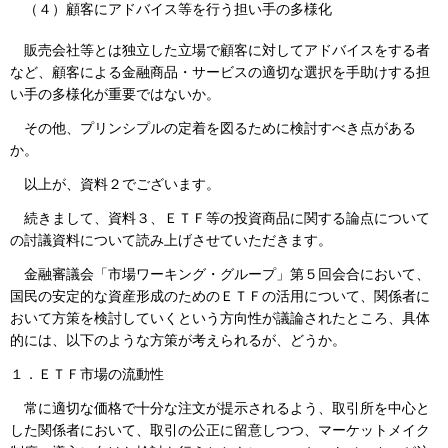
（４）
顧客にアドバイス等を行う担い手の多様化
販売会社等とは独立した立場で顧客に対してアドバイスをする者
など、顧客による金融商品・サービスの適切な選択を手助けする担
い手の多様化が重要ではないか。
その他、プリンシプルの定着を図るために検討すべき点がある
か。
以上が、資料２でございます。
続きまして、資料３、ＥＴＦ等の投資商品に関する論点について
の討議資料について読み上げさせていただきます。
金融審議会「市場ワーキング・グループ」第５回会合において、
国民の安定的な資産形成のためのＥＴＦの活用について、関係者に
おいて方策を検討していくという方向性が議論されたところ、具体
的には、以下のような方策が考えられるが、どうか。
１．ＥＴＦ市場の流動性
常に適切な価格で十分な注文が提示されるよう、取引所を中心と
した関係者において、取引の公正に留意しつつ、マーケットメイク