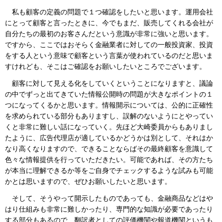
私も顧客の定義の問題で１つ確認をしたいと思います。運用会社
にとって顧客と言ったときに、今でもまだ、販売してくれる会社が
自分たちの最初のお客さんだという意識が非常に強いと思います。
ですから、ここではおそらく金融業者に対しての一般投資家、投資
をする人という意味で顧客という言葉が使われているのだと思いま
すけれども、そこはご確認をお願いしたいところでございます。
顧客に対して見える化をしていくということになりますと、議論
の中でずっと出てきていた情報公開時の問題が大きなポイントの１
つになってくるかと思います。情報開示については、公的に正確性
を求められている部分もありますし、誤解のないようにとやってい
くと非常に難しい話になっていく。先ほど大崎委員からもありまし
たように、広告代理店が適しているかどうかは別として、それはか
なり高くなりますので、できることならばその最終顧客を意識して
色々な情報提供を行っていただきたい。可能であれば、その方たち
が本当に理解できるか等をご自身でチェックするような試みも可能
かとは思いますので、ぜひお願いしたいと思います。
そして、そうやって開示したものであっても、金融商品などはや
はり仕組みも非常に難しかったり、専門的な知識が必要であったり
する部分もあるので、翻訳者としての評価機関や報道機関というも