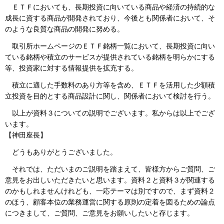
ＥＴＦにおいても、長期投資に向いている商品や経済の持続的な
成長に資する商品が開発されており、今後とも関係者において、そ
のような良質な商品の開発に努める。
取引所ホームページのＥＴＦ銘柄一覧において、長期投資に向い
ている銘柄や積立のサービスが提供されている銘柄を明らかにする
等、投資家に対する情報提供を拡充する。
積立に適した手数料のあり方等を含め、ＥＴＦを活用した少額積
立投資を目的とする商品設計に関し、関係者において検討を行う。
以上が資料３についての説明でございます。私からは以上でござ
います。
【神田座長】
どうもありがとうございました。
それでは、ただいまのご説明を踏まえて、皆様方からご質問、ご
意見をお出しいただきたいと思います。資料２と資料３が関連する
のかもしれませんけれども、一応テーマは別ですので、まず資料２
のほう、顧客本位の業務運営に関する原則の定着を図るための論点
につきまして、ご質問、ご意見をお願いしたいと存じます。