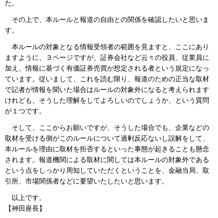
た。
その上で、本ルールと報道の自由との関係を確認したいと思いま
す。
本ルールの対象となる情報受領者の範囲を見ますと、ここにあり
ますように、３ページですが、証券会社など云々の役員、従業員に
加え、情報に基づく有価証券売買が想定される者という規定になっ
ています。従いまして、これを読む限り、報道のための正当な取材
で記者が情報を聞いた場合はルールの対象外になると考えられます
けれども、そうした理解をしてよろしいのでしょうか、という質問
が１つです。
そして、ここからお願いですが、そうした場合でも、企業などの
取材を受ける側がこのルールについて過剰反応ないし誤解をして、
本ルールを理由に取材を拒否するといった事態が起きることも懸念
されます。報道機関による取材に関しては本ルールの対象外である
という点をしっかり周知していただくということを、金融当局、取
引所、市場関係者などに要望いたしたいと思います。
以上です。
【神田座長】