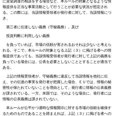
に資金調達の相談をする場合など、本ルールの対象となるような情
報提供を正当な事業活動として行うことが必要な状況が想定され
る。この際には、当該情報受領者が発行者に対して、当該情報につ
き、
第三者に伝達しない義務（守秘義務）、及び
投資判断に利用しない義務
を負っていれば、市場の信頼が害されるおそれは少ないと考えら
れる。そこで、本ルールの対象となる上記（３）に掲げる者への情
報提供であっても、当該情報受領者が発行者に対して上記の義務を
負っている場合には、公表を必要としないこととすることが適当で
ある。
上記の情報受領者が、守秘義務に違反して当該情報を他社に伝
え、その伝達の事実を発行者が把握した場合、ＥＵでは、情報の秘
密性が保たれていないことを理由として、発行者に情報の公表義務
が課されている。一方、米国では、そのような場合に、発行者には
情報の公表義務は課されていない。
本ルールが公平かつ適時な情報開示に対する市場の信頼を確保す
るためのものであることを踏まえれば、上記（３）に掲げる者への