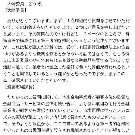
大崎委員、どうぞ。
【大崎委員】
ありがとうございます。まず、１点確認的な質問をさせていただ
いて、そのお答えをいただいた上で、２つほど意見を申し上げたい
と思います。その質問なのですけれども、２ページのところで、有
識者等で構成される第三者的な機関が云々という記述がございます
が、これは私が読んだ理解では、必ずしも国家行政組織法上の位置
づけがあるような機関を作るとかそういう話ではなくて、むしろ例
えば永沢委員がやっておられる良質な金融商品を育てる会のような
活動を通じて、業者とは独立した格好で色々な評価が行われるとい
うことを期待しているという趣旨かと思ったのですが、まずこの
点、確認させていただきたいです。
【齋藤市場課長】
ただいまのご質問に関して、本来金融事業者が顧客本位の良質な
金融商品・サービスの提供を競い合い、より良い取組みを行う金融
事業者が顧客から選択されていくという、市場原理に従ったメカニ
ズムの実現が望ましいという思想で貫かれたものでございますの
で、そのような観点から、ここで書いてあるような第三者的な機関
といったものは民間主導で設立され機能されていくことが望ましい