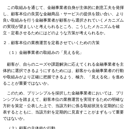
この取組みを通じて、金融事業者自身が主体的に創意工夫を発揮
し、顧客本位の良質な金融商品・サービスの提供を競い合い、より
良い取組みを行う金融事業者が顧客から選択されていくメカニズム
の実現が望ましいと考えられるところ、こうしたメカニズムを確
立・定着させるためにはどのような方策が考えられるか。
２．顧客本位の業務運営を定着させていくための方策
（１）
金融事業者の取組みの「見える化」
顧客が、自らのニーズや課題解決に応えてくれる金融事業者を主
体的に選択できるようにするためには、顧客から金融事業者の行動
や取組みがより正確に把握できるよう、極力、「見える化」を進め
ることが重要ではないか。
このため、プリンシプルを採択した金融事業者においては、プリ
ンシプルを踏まえて、顧客本位の業務運営を実現するための明確な
方針を策定・公表した上で、当該方針に係る取組状況を定期的に公
表するとともに、当該方針を定期的に見直すことがまずもって重要
ではないか。
（２）
顧客の主体的な行動