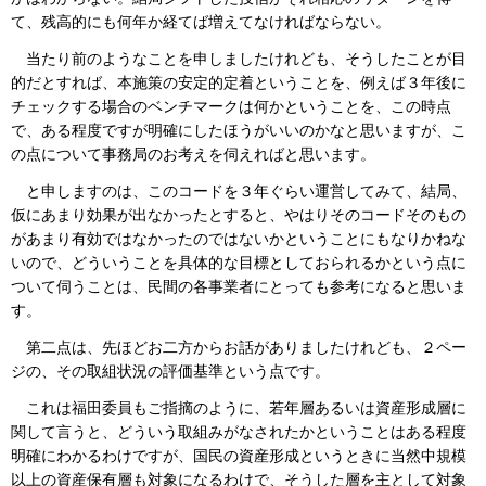
て、残高的にも何年か経てば増えてなければならない。
当たり前のようなことを申しましたけれども、そうしたことが目
的だとすれば、本施策の安定的定着ということを、例えば３年後に
チェックする場合のベンチマークは何かということを、この時点
で、ある程度ですが明確にしたほうがいいのかなと思いますが、こ
の点について事務局のお考えを伺えればと思います。
と申しますのは、このコードを３年ぐらい運営してみて、結局、
仮にあまり効果が出なかったとすると、やはりそのコードそのもの
があまり有効ではなかったのではないかということにもなりかねな
いので、どういうことを具体的な目標としておられるかという点に
ついて伺うことは、民間の各事業者にとっても参考になると思いま
す。
第二点は、先ほどお二方からお話がありましたけれども、２ペー
ジの、その取組状況の評価基準という点です。
これは福田委員もご指摘のように、若年層あるいは資産形成層に
関して言うと、どういう取組みがなされたかということはある程度
明確にわかるわけですが、国民の資産形成というときに当然中規模
以上の資産保有層も対象になるわけで、そうした層を主として対象