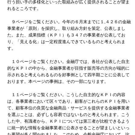
行う担い手の多様化といった取組みが広く提供されることが望ま
れるところです。
９ページをご覧ください。今年の６月末までに１,４２６の金融
事業者が「原則」を採択し、取り組み方針を策定、公表しまし
た。また、成果指標（ＫＰＩ）も３４７の事業者が公表してお
り、「見える化」は一定程度進んできているものと考えられま
す。
１０ページをご覧ください。金融庁では、各社が公表した自主
的なＫＰＩの中から、金融事業者が目指す販売等の方向が端的に
示されると考えられるものを好事例として四半期ごとに公表して
おります。本ページの事例は、その一部になります。
１１ページをご覧ください。こうした自主的なＫＰＩの内容
は、各事業者において区々であり、顧客がこれらのＫＰＩを用い
て、顧客本位の良質な金融商品・サービスを提供する金融事業者
を選ぶことは、必ずしも容易ではないものと考えられます。こう
した中、有識者から、ＫＰＩについては第三者が比較できるよう
に統一的な情報を金融事業者に公表させることが望ましいといっ
た要望が多く聞かれました。このため、今般金融庁において、比