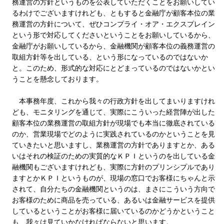
務運営の方針というものを公表していただくことをお願いしてい
るわけでございますけれども、ともすると金融庁が顧客本位の業
務運営の方針について、ぜひコンプライ・オア・エクスプレイン
という形で対応してくださいということをお願いしているから、
金融庁がお願いしているから、金融機関が顧客本位の義務運営の
取組方針等を出している、という形になっているのではないか
と。このため、形式的な対応にとどまっているのではないかとい
うことを懸念しております。
本事務年度、これから我々の行政方針を出してまいりますけれ
ども、モニタリングを通じて、実際にこういった経営陣が出した
顧客本位の業務運営の取組方針が現場でも本当に徹底されている
のか、営業現場でどのように実践されているのかということを見
ていきたいと思いますし、業務運営の方針でありますとか、ある
いはそれの検証のための実質的なＫＰＩというのを出している金
融機関もございますけれども、実際に方針のプリンシプルであり
ますとかＫＰＩというものが、現場の窓口でお客様にちゃんと示
されて、自分たちの金融機関というのは、まさにこういう方向で
お客様のために商品を売っている、あるいは金融サービスを提供
しているということがお客様に届いているのかどうかということ
も、我々は見ていかなければならないと思います。