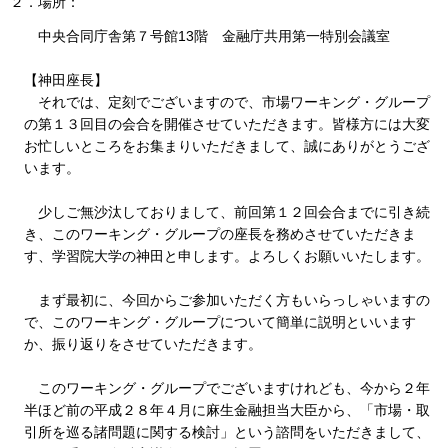
２．場所：
中央合同庁舎第７号館13階 金融庁共用第一特別会議室
【神田座長】
それでは、定刻でございますので、市場ワーキング・グループ
の第１３回目の会合を開催させていただきます。皆様方には大変
お忙しいところをお集まりいただきまして、誠にありがとうござ
います。
少しご無沙汰しておりまして、前回第１２回会合までに引き続
き、このワーキング・グループの座長を務めさせていただきま
す、学習院大学の神田と申します。よろしくお願いいたします。
まず最初に、今回からご参加いただく方もいらっしゃいますの
で、このワーキング・グループについて簡単に説明といいます
か、振り返りをさせていただきます。
このワーキング・グループでございますけれども、今から２年
半ほど前の平成２８年４月に麻生金融担当大臣から、「市場・取
引所を巡る諸問題に関する検討」という諮問をいただきまして、