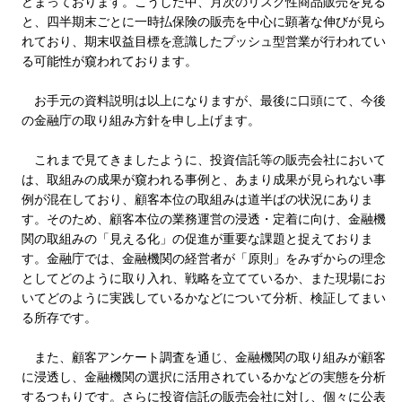
どまっております。こうした中、月次のリスク性商品販売を見る
と、四半期末ごとに一時払保険の販売を中心に顕著な伸びが見ら
れており、期末収益目標を意識したプッシュ型営業が行われてい
る可能性が窺われております。
お手元の資料説明は以上になりますが、最後に口頭にて、今後
の金融庁の取り組み方針を申し上げます。
これまで見てきましたように、投資信託等の販売会社において
は、取組みの成果が窺われる事例と、あまり成果が見られない事
例が混在しており、顧客本位の取組みは道半ばの状況にありま
す。そのため、顧客本位の業務運営の浸透・定着に向け、金融機
関の取組みの「見える化」の促進が重要な課題と捉えておりま
す。金融庁では、金融機関の経営者が「原則」をみずからの理念
としてどのように取り入れ、戦略を立てているか、また現場にお
いてどのように実践しているかなどについて分析、検証してまい
る所存です。
また、顧客アンケート調査を通じ、金融機関の取り組みが顧客
に浸透し、金融機関の選択に活用されているかなどの実態を分析
するつもりです。さらに投資信託の販売会社に対し、個々に公表