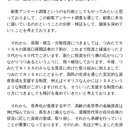
顧客アンケート調査というのを行政としてもやってみたいと思
っておりまして、この顧客アンケート調査を通じて、顧客に本当
に届いているのかということの分析・検証をして、施策を深めて
いくことを考えております。
それから、長期・積立・分散投資につきましては、つみたてＮ
ＩＳＡの新規口座開設者の７割が、これまで投資と縁遠かった２
０代から４０代でございます。新たに投資を行う層の広がりにつ
ながりつつあるというふうに、我々確信しております。今後、つ
みたてＮＩＳＡのさらなる普及に向けた取り組みに加えまして、
つみたてＮＩＳＡにとどまらず、国民の生涯を通じた安定的な資
産形成を支援する制度、例えばイギリスなんかにはＩＳＡという
ような制度がございますけれども、そういった支援する制度のあ
り方につきましても検討を進めていきたいと考えております。
それから、長寿化が進展する中で、高齢の各世帯の金融資産は
伸び悩んでおり、長生きに備えながら、退職世代等が自分自身の
状況に応じた資産の形成、取り崩し、それから承継を行っていく
ことが重要になっております。そのため、先ほど申しました生涯