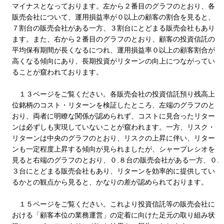
マイナスとなっております。左から２番目のグラフのとおり、各
販売会社について、運用損益率が０以上の顧客の割合を見ると、
７割台の販売会社がある一方、３割台にとどまる販売会社もあり
ます。また、右から２番目のグラフのとおり、顧客の投資信託の
平均保有期間が長くなるにつれ、運用損益率０以上の顧客割合が
高くなる傾向にあり、長期投資がリターンの向上につながってい
ることが窺われております。
１３ページをご覧ください。各販売会社の投資信託預り残高上
位銘柄のコスト・リターンを検証したところ、左端のグラフのと
おり、両者に明瞭な関係が認められず、コストに見合ったリター
ンは必ずしも実現していないことが窺われます。一方、リスク・
リターンは中央のグラフのとおり、リスクの上昇に伴い、リター
ンも一定程度上昇する傾向が見られましたが、シャープレシオを
見ると右端のグラフのとおり、０.８台の販売会社がある一方、０.
３台にとどまる販売会社もあり、リターンを効率的に提供してい
るかとの観点から見ると、かなりの差が認められております。
１５ページをご覧ください。これより投資信託等の販売会社に
おける「顧客本位の業務運営」の定着に向けた足元の取り組み状