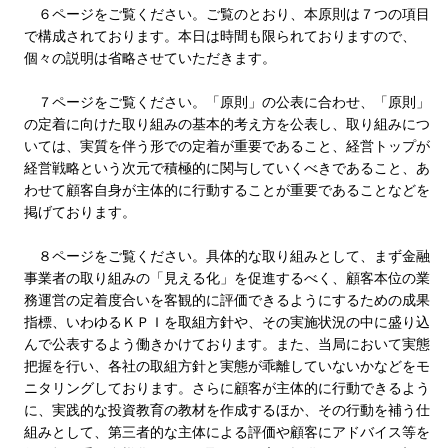
６ページをご覧ください。ご覧のとおり、本原則は７つの項目
で構成されております。本日は時間も限られておりますので、
個々の説明は省略させていただきます。
７ページをご覧ください。「原則」の公表に合わせ、「原則」
の定着に向けた取り組みの基本的考え方を公表し、取り組みにつ
いては、実質を伴う形での定着が重要であること、経営トップが
経営戦略という次元で積極的に関与していくべきであること、あ
わせて顧客自身が主体的に行動することが重要であることなどを
掲げております。
８ページをご覧ください。具体的な取り組みとして、まず金融
事業者の取り組みの「見える化」を促進するべく、顧客本位の業
務運営の定着度合いを客観的に評価できるようにするための成果
指標、いわゆるＫＰＩを取組方針や、その実施状況の中に盛り込
んで公表するよう働きかけております。また、当局において実態
把握を行い、各社の取組方針と実態が乖離していないかなどをモ
ニタリングしております。さらに顧客が主体的に行動できるよう
に、実践的な投資教育の教材を作成するほか、その行動を補う仕
組みとして、第三者的な主体による評価や顧客にアドバイス等を