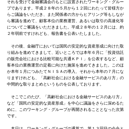
それを受けて金融審議会のもとに設置されたワーキング・グルー
プであります。平成２８年の５月から１２回にわたって皆様方か
らご議論をいただき、また関係者の方からヒアリング等もしなが
ら審議を進めて、顧客本位の業務運営、あるいは取引の高速化等
についてご審議をいただきました。平成２８年の１２月には、約
２年弱前ですけれども、報告書を公表いたしました。
その後、金融庁においては国民の安定的な資産形成に向けた取
り組みを進めてきまして、近いところでは本年６月に「投資信託
の販売会社における比較可能な共通ＫＰＩ」を公表するなど、顧
客本位の業務運営の定着に向けた施策を進めてきました。このほ
か本年１月につみたてＮＩＳＡの導入、それから本年の７月にな
りますけれども、「高齢社会における金融サービスのあり方」の
中間的な取りまとめというものを公表しております。
そこでこのたび、「高齢社会における金融サービスのあり方」
など「国民の安定的な資産形成」を中心に議論をさらに深めるた
めに、このワーキング・グループが再開されることとなった次第
です。
本日は、ワーキング・グループの通算で、第１３回目の会合と