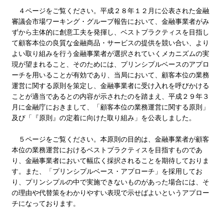
４ページをご覧ください。平成２８年１２月に公表された金融
審議会市場ワーキング・グループ報告において、金融事業者がみ
ずから主体的に創意工夫を発揮し、ベストプラクティスを目指し
て顧客本位の良質な金融商品・サービスの提供を競い合い、より
よい取り組みを行う金融事業者が選択されていくメカニズムの実
現が望まれること、そのためには、プリンシプルベースのアプロ
ーチを用いることが有効であり、当局において、顧客本位の業務
運営に関する原則を策定し、金融事業者に受け入れを呼びかける
ことが適当であるとの内容が示されたのを踏まえ、平成２９年３
月に金融庁におきまして、「顧客本位の業務運営に関する原則」
及び「『原則』の定着に向けた取り組み」を公表しました。
５ページをご覧ください。本原則の目的は、金融事業者が顧客
本位の業務運営におけるベストプラクティスを目指すものであ
り、金融事業者において幅広く採択されることを期待しておりま
す。また、「プリンシプルベース・アプローチ」を採用してお
り、プリンシプルの中で実施できないものがあった場合には、そ
の理由や代替策をわかりやすい表現で示せばよいというアプロー
チになっております。