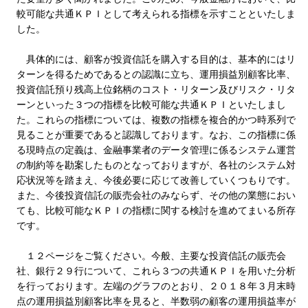
較可能な共通ＫＰＩとして考えられる指標を示すことといたしま
した。
具体的には、顧客が投資信託を購入する目的は、基本的にはリ
ターンを得るためであるとの認識に立ち、運用損益別顧客比率、
投資信託預り残高上位銘柄のコスト・リターン及びリスク・リタ
ーンといった３つの指標を比較可能な共通ＫＰＩといたしまし
た。これらの指標については、複数の指標を複合的かつ時系列で
見ることが重要であると認識しております。なお、この指標に係
る現時点の定義は、金融事業者のデータ管理に係るシステム運営
の制約等を勘案したものとなっておりますが、各社のシステム対
応状況等を踏まえ、今後必要に応じて改善していくつもりです。
また、今後投資信託の販売会社のみならず、その他の業態におい
ても、比較可能なＫＰＩの指標に関する検討を進めてまいる所存
です。
１２ページをご覧ください。今般、主要な投資信託の販売会
社、銀行２９行について、これら３つの共通ＫＰＩを用いた分析
を行っております。左端のグラフのとおり、２０１８年３月末時
点の運用損益別顧客比率を見ると、半数弱の顧客の運用損益率が