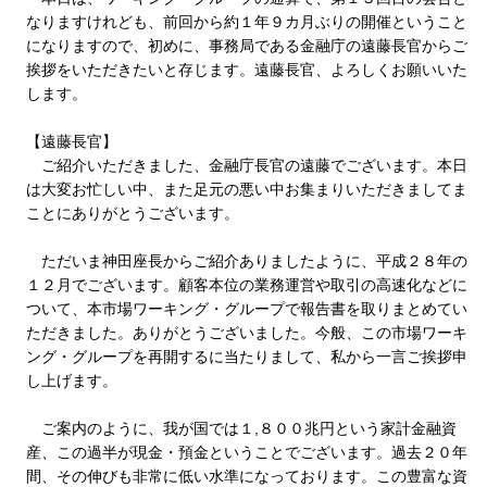
なりますけれども、前回から約１年９カ月ぶりの開催ということ
になりますので、初めに、事務局である金融庁の遠藤長官からご
挨拶をいただきたいと存じます。遠藤長官、よろしくお願いいた
します。
【遠藤長官】
ご紹介いただきました、金融庁長官の遠藤でございます。本日
は大変お忙しい中、また足元の悪い中お集まりいただきましてま
ことにありがとうございます。
ただいま神田座長からご紹介ありましたように、平成２８年の
１２月でございます。顧客本位の業務運営や取引の高速化などに
ついて、本市場ワーキング・グループで報告書を取りまとめてい
ただきました。ありがとうございました。今般、この市場ワーキ
ング・グループを再開するに当たりまして、私から一言ご挨拶申
し上げます。
ご案内のように、我が国では１,８００兆円という家計金融資
産、この過半が現金・預金ということでございます。過去２０年
間、その伸びも非常に低い水準になっております。この豊富な資