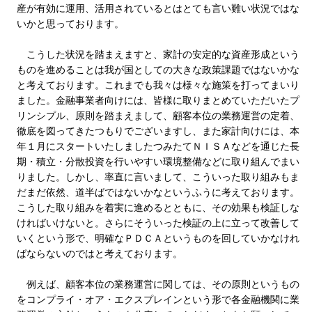
産が有効に運用、活用されているとはとても言い難い状況ではな
いかと思っております。
こうした状況を踏まえますと、家計の安定的な資産形成という
ものを進めることは我が国としての大きな政策課題ではないかな
と考えております。これまでも我々は様々な施策を打ってまいり
ました。金融事業者向けには、皆様に取りまとめていただいたプ
リンシプル、原則を踏まえまして、顧客本位の業務運営の定着、
徹底を図ってきたつもりでございますし、また家計向けには、本
年１月にスタートいたしましたつみたてＮＩＳＡなどを通じた長
期・積立・分散投資を行いやすい環境整備などに取り組んでまい
りました。しかし、率直に言いまして、こういった取り組みもま
だまだ依然、道半ばではないかなというふうに考えております。
こうした取り組みを着実に進めるとともに、その効果も検証しな
ければいけないと。さらにそういった検証の上に立って改善して
いくという形で、明確なＰＤＣＡというものを回していかなけれ
ばならないのではと考えております。
例えば、顧客本位の業務運営に関しては、その原則というもの
をコンプライ・オア・エクスプレインという形で各金融機関に業