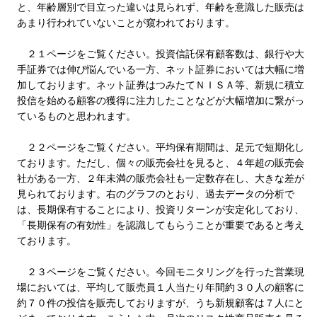
と、年齢層別で目立った違いは見られず、年齢を意識した販売は
あまり行われていないことが窺われております。
２１ページをご覧ください。投資信託保有顧客数は、銀行や大
手証券では伸び悩んでいる一方、ネット証券においては大幅に増
加しております。ネット証券はつみたてＮＩＳＡ等、新規に積立
投信を始める顧客の獲得に注力したことなどが大幅増加に繋がっ
ているものと思われます。
２２ページをご覧ください。平均保有期間は、足元で短期化し
ております。ただし、個々の販売会社を見ると、４年超の販売会
社がある一方、２年未満の販売会社も一定数存在し、大きな差が
見られております。右のグラフのとおり、過去データの分析で
は、長期保有することにより、投資リターンが安定化しており、
「長期保有の有効性」を認識してもらうことが重要であると考え
ております。
２３ページをご覧ください。今回モニタリングを行った営業現
場においては、平均して販売員１人当たり年間約３０人の顧客に
約７０件の投信を販売しておりますが、うち新規顧客は７人にと