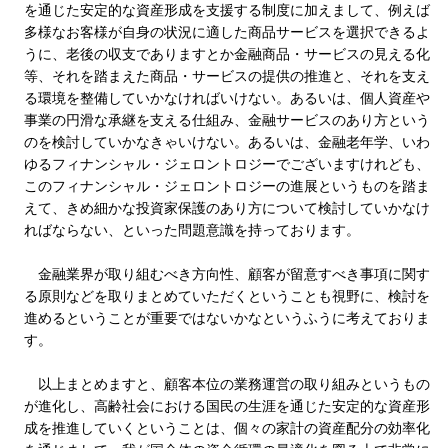
を通じた安定的な資産形成を支援する制度に加えまして、例えば
多様なお客様が自身の状況に適した商品サービスを選択できるよ
うに、老後の収支でありますとか金融商品・サービスの見える化
等、それを踏まえた商品・サービスの提供の推進と、それを支え
る環境を整備していかなければいけない。あるいは、個人資産や
事業の円滑な承継を支える仕組み、金融サービスのあり方という
のを検討していかなきゃいけない。あるいは、金融老年学、いわ
ゆるフィナンシャル・ジェロントロジーでございますけれども、
このフィナンシャル・ジェロントロジーの進展というものを踏ま
えて、きめ細かな投資家保護のあり方について検討していかなけ
ればならない、といった問題意識を持っております。
金融業界が取り組むべき方向性、顧客が留意すべき事項に関す
る原則などを取りまとめていただくということも視野に、検討を
進めるということが重要ではないかなというふうに考えておりま
す。
以上まとめますと、顧客本位の業務運営の取り組みというもの
が進化し、高齢社会における国民の生涯を通じた安定的な資産形
成を推進していくということは、個々の家計の資産配分の効率化