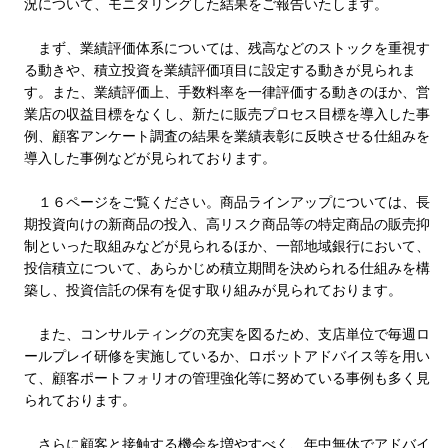
況について、モニタリングした結果をご報告いたします。
まず、業績評価体系については、残高などのストックを重視す
る動きや、積立投資を業績評価項目に設定する動きが見られま
す。また、業績評価上、手数料率を一律評価する動きのほか、営
業店の収益目標をなくし、新たに販売プロセス目標を導入した事
例、顧客アンケート調査の結果を業績表彰に反映させる仕組みを
導入した事例などが見られております。
１６ページをご覧ください。商品ラインアップについては、長
期投資向けの新商品の投入、高リスク商品等の特定商品の販売抑
制といった取組みなどが見られるほか、一部地域銀行において、
投信積立について、あらかじめ積立期間を決められる仕組みを構
築し、投資信託の保有を促す取り組みが見られております。
また、コンサルティングの充実を図るため、支店単位で毎週ロ
ールプレイ研修を実施しているか、ロボットアドバイス等を用い
て、顧客ポートフォリオの管理強化等に努めている事例も多く見
られております。
さらに顧客と接触する機会を増やすべく、年中無休でアドバイ