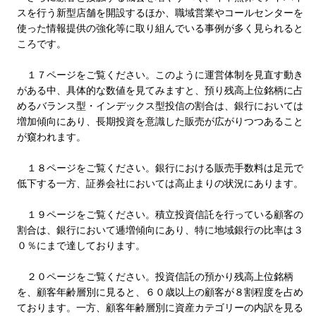
スを行う新型店舗を開設するほか、職域営業やコールセンターを
使った情報提供の強化等に取り組んでいる事例が多く見られると
ころです。
１７ページをご覧ください。このように運営体制を見直す動き
がある中、具体的な数値を見てみますと、預り残高上位銘柄に占
めるバランス型・インデックス型投信の割合は、銀行においては
増加傾向にあり、長期投資を意識した販売が広がりつつあること
が窺われます。
１８ページをご覧ください。銀行における販売手数料は足元で
低下する一方、証券会社においては高止まりの状況にあります。
１９ページをご覧ください。積立投資信託を行っている顧客の
割合は、銀行において逓増傾向にあり、特に地域銀行の比率は３
０％にまで達しております。
２０ページをご覧ください。投資信託の預かり残高上位銘柄
を、顧客年齢層別に見ると、６０歳以上の顧客が８割程度を占め
ております。一方、顧客年齢層別に資産カテゴリーの内訳を見る