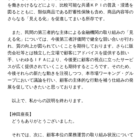
を働きかけるなどにより、比較可能な共通ＫＰＩの普及・浸透を
図るとともに、類似商品である貯蓄性保険も含め、商品内容等の
さらなる「見える化」を促進してまいる所存です。
また、民間の第三者的な主体による金融機関の取り組みの「見
える化」については、今後第三者評価間で健全な競い合いが行わ
れ、質の向上が図られていくことを期待しております。さらに販
売会社等とは独立した立場で顧客にアドバイスを提供する担い
手、いわゆるＩＦＡにより、今後更に顧客の視点に立ったサービ
スが広く提供されていくことも期待するところです。そのため、
今後それらの新たな動きを注視しつつ、本市場ワーキング・グル
ープにおいて議論を行い、顧客の主体的な行動を補う仕組みの発
展を促していきたいと思っております。
以上で、私からの説明を終わります。
【神田座長】
どうもありがとうございました。
それでは、次に、顧客本位の業務運営の取り組み状況について