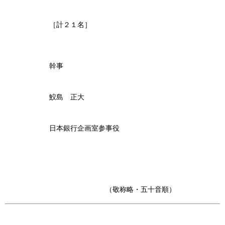
［計２１名］
幹事
鮫島 正大
日本銀行企画室参事役
（敬称略・五十音順）