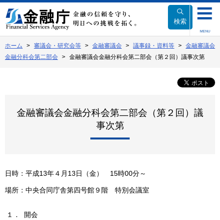
本
文
検索
へ
MENU
移
ホーム
審議会・研究会等
金融審議会
議事録・資料等
金融審議会
動
金融分科会第二部会
金融審議会金融分科会第二部会（第２回）議事次第
金融審議会金融分科会第二部会（第２回）議
事次第
日時：平成13年４月13日（金） 15時00分～
場所：中央合同庁舎第四号館９階 特別会議室
１． 開会