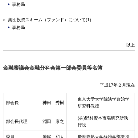
事務局
○ 集団投資スキーム（ファンド）について(1)
事務局
以上
金融審議会金融分科会第一部会委員等名簿
平成17年２月現在
東京大学大学院法学政治学
部会長
神田 秀樹
研究科教授
(株)野村資本市場研究所執
部会長代理
淵田 康之
行役
委員
池尾 和人
慶應義塾大学経済学部教授