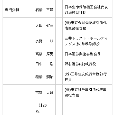
日本生命保険相互会社代表
専門委員
石橋 三洋
取締役副社長
(株)東京金融先物取引所代
太田 省三
表取締役専務
三井トラスト・ホールディ
奥野 順
ングス(株)常務取締役
高橋 厚男
日本証券業協会副会長
田中 浩
野村證券(株)執行役
(株)三井住友銀行常務執行
種橋 潤治
役員
(株)東京証券取引所代表取
吉野 貞雄
締役専務
［計26
名］