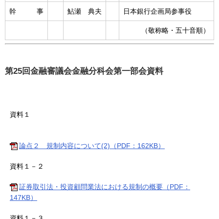
幹 事
鮎瀬 典夫
日本銀行企画局参事役
（敬称略・五十音順）
第25回金融審議会金融分科会第一部会資料
資料１
論点２ 規制内容について(2)（PDF：162KB）
資料１－２
証券取引法・投資顧問業法における規制の概要（PDF：
147KB）
資料１－３