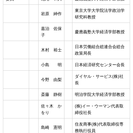
東京大学大学院法学政治学
岩原 紳作
研究科教授
嘉治 佐保
慶應義塾大学経済学部教授
子
日本労働組合総連合会総合
木村 裕士
政策局長
小島 明
日本経済研究センター会長
ダイヤル・サービス(株)社
今野 由梨
長
斎藤 静樹
明治学院大学経済学部教授
佐々木 か
(株)イー・ウーマン代表取
をり
締役社長
住友商事(株)代表取締役専
島崎 憲明
務執行役員