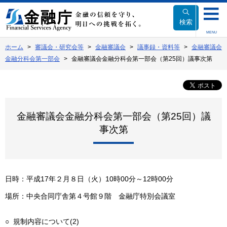
本
文
検索
へ
MENU
移
ホーム
審議会・研究会等
金融審議会
議事録・資料等
金融審議会
動
金融分科会第一部会
金融審議会金融分科会第一部会（第25回）議事次第
金融審議会金融分科会第一部会（第25回）議
事次第
日時：平成17年２月８日（火）10時00分～12時00分
場所：中央合同庁舎第４号館９階 金融庁特別会議室
○ 規制内容について(2)