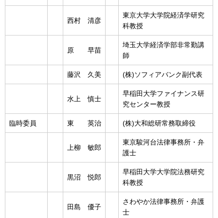
東京大学大学院経済学研究
西村 清彦
科教授
埼玉大学経済学部非常勤講
原 早苗
師
藤沢 久美
(株)ソフィアバンク副代表
早稲田大学ファイナンス研
水上 慎士
究センター教授
臨時委員
東 英治
(株)大和総研常務取締役
東京駿河台法律事務所・弁
上柳 敏郎
護士
早稲田大学大学院法務研究
黒沼 悦郎
科教授
さわやか法律事務所・弁護
田島 優子
士