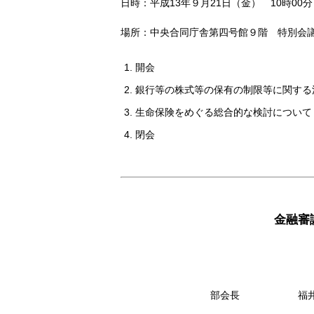
日時：平成13年９月21日（金） 10時00分
場所：中央合同庁舎第四号館９階 特別会
開会
銀行等の株式等の保有の制限等に関する
生命保険をめぐる総合的な検討について
閉会
金融審
部会長
福