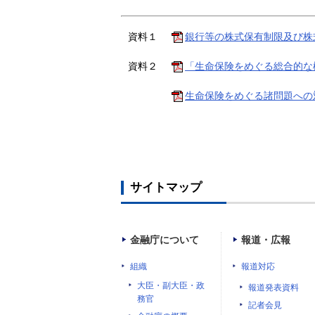
資料１
銀行等の株式保有制限及び株式
資料２
「生命保険をめぐる総合的な検
生命保険をめぐる諸問題への対
サイトマップ
金融庁について
報道・広報
組織
報道対応
大臣・副大臣・政
報道発表資料
務官
記者会見