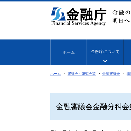
本
文
へ
移
動
金融庁について
ホーム
ホーム
審議会・研究会等
金融審議会
議
金融審議会金融分科会