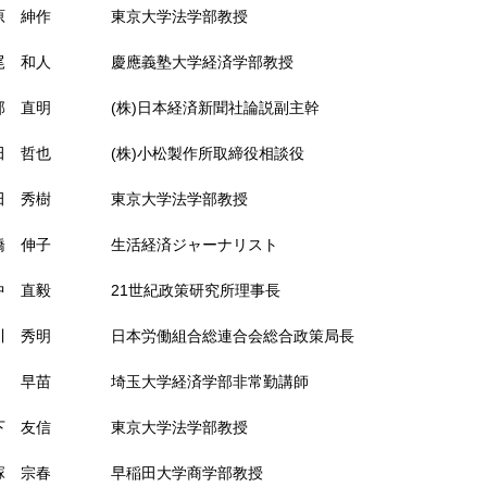
原 紳作
東京大学法学部教授
尾 和人
慶應義塾大学経済学部教授
部 直明
(株)日本経済新聞社論説副主幹
田 哲也
(株)小松製作所取締役相談役
田 秀樹
東京大学法学部教授
橋 伸子
生活経済ジャーナリスト
中 直毅
21世紀政策研究所理事長
川 秀明
日本労働組合総連合会総合政策局長
 早苗
埼玉大学経済学部非常勤講師
下 友信
東京大学法学部教授
塚 宗春
早稲田大学商学部教授