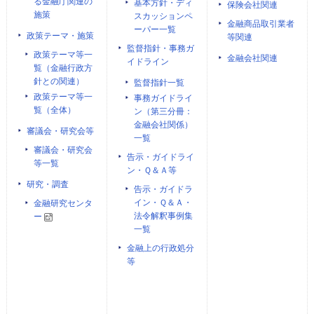
る金融庁関連の
基本方針・ディ
保険会社関連
施策
スカッションペ
金融商品取引業者
ーパー一覧
政策テーマ・施策
等関連
監督指針・事務ガ
政策テーマ等一
金融会社関連
イドライン
覧（金融行政方
針との関連）
監督指針一覧
政策テーマ等一
事務ガイドライ
覧（全体）
ン（第三分冊：
金融会社関係）
審議会・研究会等
一覧
審議会・研究会
告示・ガイドライ
等一覧
ン・Ｑ＆Ａ等
研究・調査
告示・ガイドラ
イン・Ｑ＆Ａ・
金融研究センタ
法令解釈事例集
ー
一覧
金融上の行政処分
等