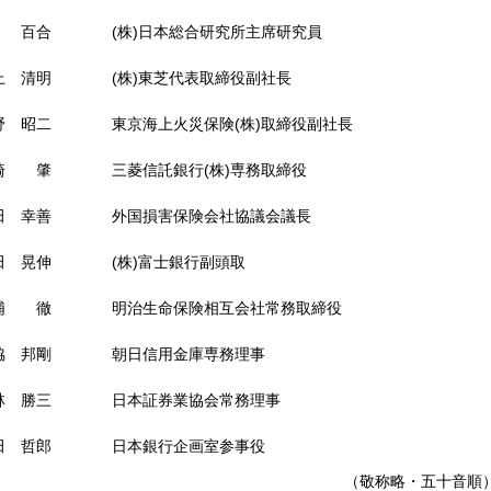
 百合
(株)日本総合研究所主席研究員
上 清明
(株)東芝代表取締役副社長
野 昭二
東京海上火災保険(株)取締役副社長
崎 肇
三菱信託銀行(株)専務取締役
田 幸善
外国損害保険会社協議会議長
田 晃伸
(株)富士銀行副頭取
浦 徹
明治生命保険相互会社常務取締役
脇 邦剛
朝日信用金庫専務理事
林 勝三
日本証券業協会常務理事
田 哲郎
日本銀行企画室参事役
（敬称略・五十音順