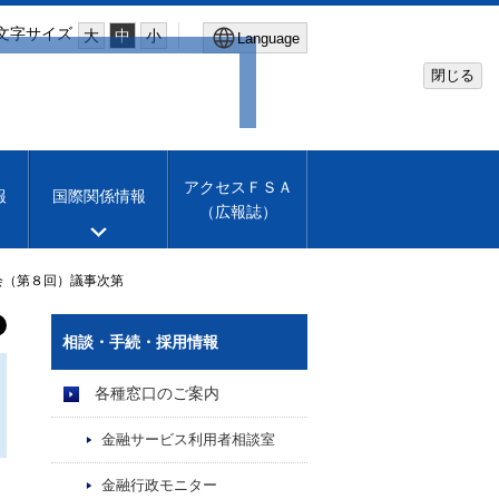
文字サイズ
大
中
小
Language
閉じる
Global Site
Financial Services Agency
アクセスＦＳＡ
報
国際関係情報
（広報誌）
Machine translation
English
会（第８回）議事次第
相談・手続・採用情報
各種窓口のご案内
金融サービス利用者相談室
金融行政モニター