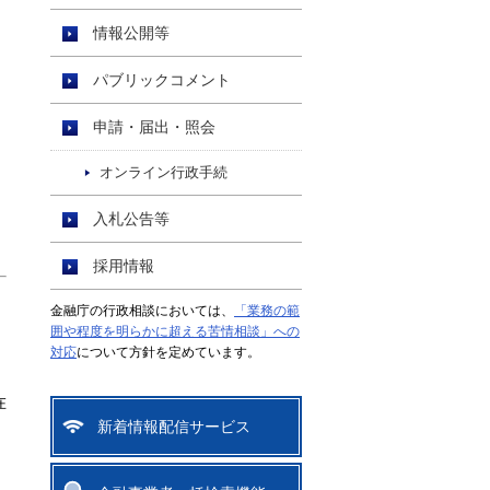
情報公開等
パブリックコメント
申請・届出・照会
オンライン行政手続
入札公告等
）
採用情報
金融庁の行政相談においては、
「業務の範
囲や程度を明らかに超える苦情相談」への
対応
について方針を定めています。
在
新着情報配信サービス