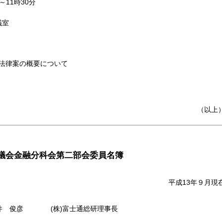
～11時30分
議室
法律案の概要について
（以上
議会金融分科会第二部会委員名簿
平成13年９月現
井 俊彦
(株)富士通総研理事長