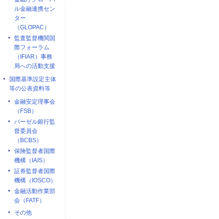
ル金融連携セン
ター
（GLOPAC）
監査監督機関国
際フォーラム
（IFIAR）事務
局への活動支援
国際基準設定主体
等の公表資料等
金融安定理事会
（FSB）
バーゼル銀行監
督委員会
（BCBS）
保険監督者国際
機構（IAIS）
証券監督者国際
機構（IOSCO）
金融活動作業部
会（FATF）
その他