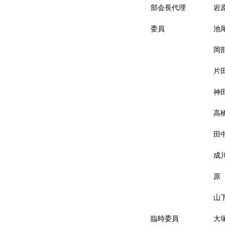
部会長代理
岩
委員
池
岡
片
神
高
田
成
原
山
臨時委員
大