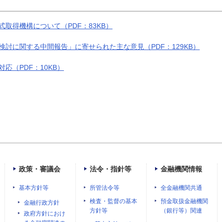
取得機構について（PDF：83KB）
討に関する中間報告」に寄せられた主な意見（PDF：129KB）
応（PDF：10KB）
政策・審議会
法令・指針等
金融機関情報
基本方針等
所管法令等
全金融機関共通
検査・監督の基本
預金取扱金融機関
金融行政方針
方針等
（銀行等）関連
政府方針におけ