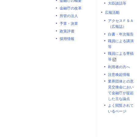
金融庁の概要
大臣談話等
金融庁の改革
広報活動
所管の法人
アクセスＦＳＡ
予算・決算
（広報誌）
政策評価
白書・年次報告
採用情報
職員による講演
等
職員による寄稿
等
利用者の方へ
注意喚起情報
業界団体との意
見交換会におい
て金融庁が提起
した主な論点
よく閲覧されて
いるページ