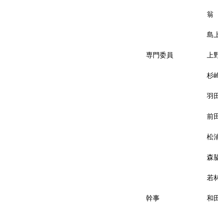
翁
島
専門委員
上
杉
羽
前
松
森
若
幹事
和