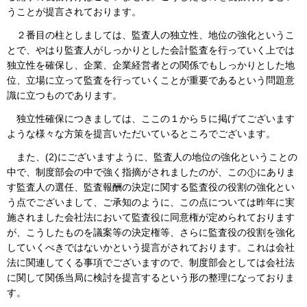
うことが提言されております。
２番目の柱としましては、監査人の独立性、地位の強化というこ
とで、やはり監査人がしっかりとした会計監査を行っていく上では
独立性を確保し、企業、企業経営者との関係でもしっかりとした地
位、立場に立って監査を行っていくことが重要であるという問題意
識に立つものであります。
独立性確保につきましては、ここの１から５に掲げてございます
ような様々な方策を提言いただいているところでございます。
また、(2)にございますように、監査人の地位の強化ということの
中で、制度部会の中で強く指摘がされましたのが、この
にありま
す監査人の選任、監査報酬の決定に関する監査役の役割の強化とい
う点でございまして、ご承知のように、この点については昨年に実
施されました会社法において監査役に同意権が定められております
が、こうしたものを議案等の決定権等、さらに監査役の役割を強化
していくべきではないかという提言がされております。これは会社
法に関連してくる事項でございますので、制度部会としては会社法
に関して関係当局に検討を提言するという形の整理になっておりま
す。