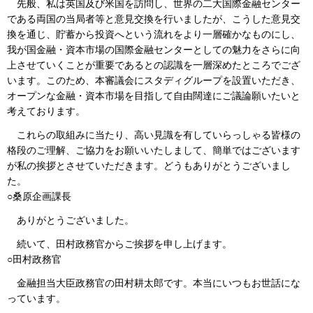
先般、私は英国及び米国を訪問し、世界の二大国際金融センター
である両国の当局者等と意見交換を行いましたが、こうした意見交
換を通じ、貯蓄から投資へという流れをより一層確かなものにし、
我が国金融・資本市場の国際金融センターとしての魅力をさらに向
上させていくことが重要であるとの認識を一層深めたところでござ
います。このため、本審議会にスタディグループを設置いただき、
オープンな金融・資本市場を目指して自由闊達にご議論願いたいと
考えております。
これらの取組みに当たり、高い見識を有していらっしゃる皆様の
格段のご理解、ご協力をお願いいたしまして、簡単ではございます
が私の挨拶とさせていただきます。どうもありがとうございまし
た。
○桑原企画課長
ありがとうございました。
続いて、田村政務官からご挨拶を申し上げます。
○田村政務官
金融担当大臣政務官の田村耕太郎です。本当にいつもお世話にな
っています。