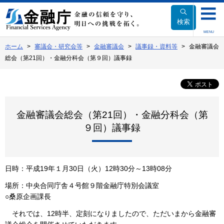
本
文
検索
へ
MENU
移
ホーム
審議会・研究会等
金融審議会
議事録・資料等
金融審議会
動
総会（第21回）・金融分科会（第９回）議事録
金融審議会総会（第21回）・金融分科会（第
９回）議事録
日時：平成19年１月30日（火）12時30分～13時08分
場所：中央合同庁舎４号館９階金融庁特別会議室
○桑原企画課長
それでは、12時半、定刻になりましたので、ただいまから金融審