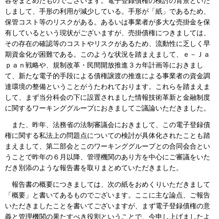
容をまとめたものでございます。電子登録債権の検討の背景といた
しまして、手形の利用が減少している。手形が「紙」であるため、
保管コスト等のリスクがある。あるいは事業者が多大な売掛金を保
有しているという現状がございますが、売掛債権につきましては、
その存在の確認等のコストやリスクがあるため、流動性に乏しく早
期資金化が困難である。このような状況を踏まえまして、ｅ－Ｊａ
ｐａｎ戦略や、規制改革・民間開放推進３カ年計画等におきまし
て、新たな電子的手段による債権譲渡の推進による事業者の資金調
達環境の整備ということがうたわれております。これらを踏まえま
して、まず当分科会の下に設置されました情報技術革新と金融制度
に関するワーキンググループにおきましてご議論いただきました。
また、昨年、法務省の法制審議会におきまして、この電子登録債
権に関する私法上の問題点についての検討が具体化されたことも踏
まえまして、第二部会とこのワーキンググループとの合同会合とい
うことで昨年の６月以降、管理機関のあり方を中心にご審議をいた
だき別添のような報告書を取りまとめていただきました。
報告書の概要につきましては、次の紙をおめくりいただきまして
「概要」と書いてあるものでございます。ここに主な論点、ご報告
いただきましたことを書いてございますが、まず電子登録債権の意
義と管理機関の果たすべき役割ということで、今申し上げましたよ