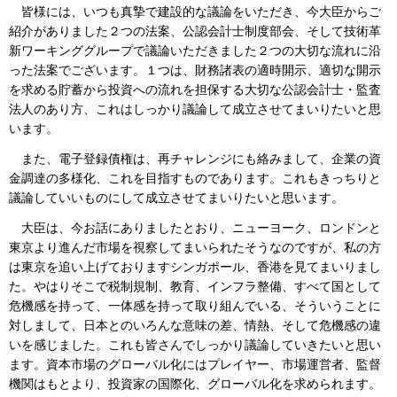
皆様には、いつも真摯で建設的な議論をいただき、今大臣からご
紹介がありました２つの法案、公認会計士制度部会、そして技術革
新ワーキンググループで議論いただきました２つの大切な流れに沿
った法案でございます。１つは、財務諸表の適時開示、適切な開示
を求める貯蓄から投資への流れを担保する大切な公認会計士・監査
法人のあり方、これはしっかり議論して成立させてまいりたいと思
います。
また、電子登録債権は、再チャレンジにも絡みまして、企業の資
金調達の多様化、これを目指すものであります。これもきっちりと
議論していいものにして成立させてまいりたいと思います。
大臣は、今お話にありましたとおり、ニューヨーク、ロンドンと
東京より進んだ市場を視察してまいられたそうなのですが、私の方
は東京を追い上げておりますシンガポール、香港を見てまいりまし
た。やはりそこで税制規制、教育、インフラ整備、すべて国として
危機感を持って、一体感を持って取り組んでいる、そういうことに
対しまして、日本とのいろんな意味の差、情熱、そして危機感の違
いを感じました。これも皆さんでしっかり議論していきたいと思い
ます。資本市場のグローバル化にはプレイヤー、市場運営者、監督
機関はもとより、投資家の国際化、グローバル化を求められます。