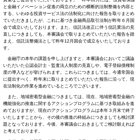
と金融イノベーション促進の両立のための横断的法制整備を内容と
する、いわゆる投資サービス法の法制化に向けた報告を取りまとめ
ていただきましたが、これに基づき金融商品取引法制が昨年６月国
会で成立いたしております。また、信託法改正に伴う信託業法の見
直しにつきましても、本審議会で取りまとめていただいた報告を踏
まえ、信託法整備法として昨年12月国会で成立をいたしておりま
す。
金融庁の本年の課題を申し上げますと、本審議会においてご議論
いただいた公認会計士・監査法人制度の見直しや、電子登録債権制
度の導入などが挙げられます。これらにつきましては、今通常国会
に提出すべく、昨年末に取りまとめていただいた報告に沿って、現
在法制化の作業を進めているところでございます。
また、地域密着型金融につきましては、現在、地域密着型金融の
機能強化の推進に関するアクションプログラムに基づき取組みを進
めておりますが、現在のアクションプログラムは本年３月末で終了
いたしますことから、その後の推進の枠組みにつきましても検討課
題となっております。今後、本審議会におきましてご検討願えれば
と考えております。