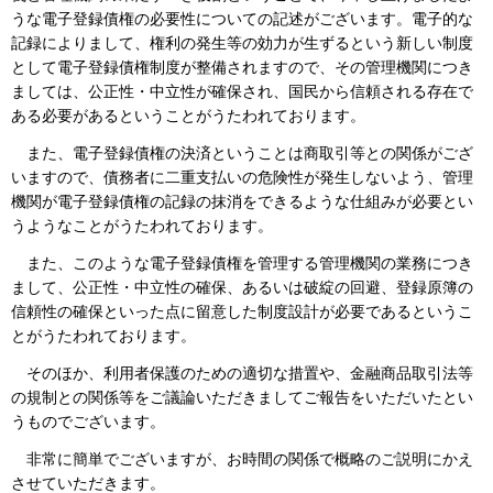
うな電子登録債権の必要性についての記述がございます。電子的な
記録によりまして、権利の発生等の効力が生ずるという新しい制度
として電子登録債権制度が整備されますので、その管理機関につき
ましては、公正性・中立性が確保され、国民から信頼される存在で
ある必要があるということがうたわれております。
また、電子登録債権の決済ということは商取引等との関係がござ
いますので、債務者に二重支払いの危険性が発生しないよう、管理
機関が電子登録債権の記録の抹消をできるような仕組みが必要とい
うようなことがうたわれております。
また、このような電子登録債権を管理する管理機関の業務につき
まして、公正性・中立性の確保、あるいは破綻の回避、登録原簿の
信頼性の確保といった点に留意した制度設計が必要であるというこ
とがうたわれております。
そのほか、利用者保護のための適切な措置や、金融商品取引法等
の規制との関係等をご議論いただきましてご報告をいただいたとい
うものでございます。
非常に簡単でございますが、お時間の関係で概略のご説明にかえ
させていただきます。