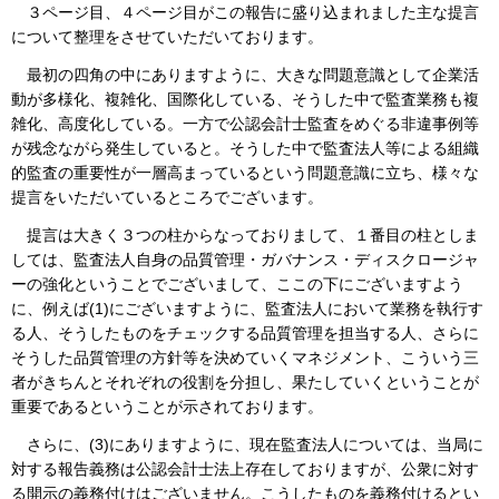
３ページ目、４ページ目がこの報告に盛り込まれました主な提言
について整理をさせていただいております。
最初の四角の中にありますように、大きな問題意識として企業活
動が多様化、複雑化、国際化している、そうした中で監査業務も複
雑化、高度化している。一方で公認会計士監査をめぐる非違事例等
が残念ながら発生していると。そうした中で監査法人等による組織
的監査の重要性が一層高まっているという問題意識に立ち、様々な
提言をいただいているところでございます。
提言は大きく３つの柱からなっておりまして、１番目の柱としま
しては、監査法人自身の品質管理・ガバナンス・ディスクロージャ
ーの強化ということでございまして、ここの下にございますよう
に、例えば(1)にございますように、監査法人において業務を執行す
る人、そうしたものをチェックする品質管理を担当する人、さらに
そうした品質管理の方針等を決めていくマネジメント、こういう三
者がきちんとそれぞれの役割を分担し、果たしていくということが
重要であるということが示されております。
さらに、(3)にありますように、現在監査法人については、当局に
対する報告義務は公認会計士法上存在しておりますが、公衆に対す
る開示の義務付けはございません。こうしたものを義務付けるとい