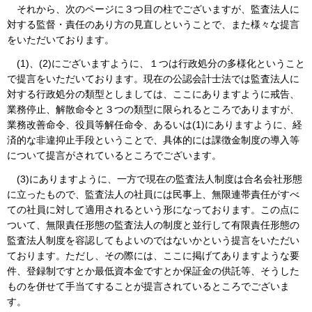
それから、次のページに３つ目の柱でございますが、監査法人に
対する監督・責任のあり方の見直しということで、また様々な提言
をいただいております。
(1)、(2)にございますように、１つは行政処分の多様化ということ
で提言をいただいております。現在の公認会計士法では監査法人に
対する行政処分の類型としましては、ここにありますように戒告、
業務停止、解散命令と３つの類型に限られるところでありますが、
業務改善命令、役員等解任命令、あるいは(1)にありますように、経
済的な非違抑止手段ということで、具体的には課徴金制度の導入等
について提言がされているところでございます。
(3)にありますように、一方で現在の監査法人制度は合名会社形態
に立ったもので、監査法人の社員には民事上、無限連帯責任がすべ
ての社員に対して適用されるという形になっております。この点に
ついて、無限責任形態の監査法人の制度と並行して有限責任形態の
監査法人制度を容認してもよいのではないかという提言をいただい
ております。ただし、その際には、ここに掲げてありますような要
件、登録制ですとか最低資本金ですとか保証金の供託等、そうした
ものを併せて手当てすることが提言されているところでございま
す。