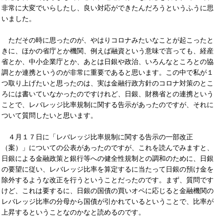
非常に大変でいらしたし、良い対応ができたんだろうというふうに思
いました。
ただその時に思ったのが、やはりコロナみたいなことが起こったと
きに、ほかの省庁とか機関、例えば融資という意味で言っても、経産
省とか、中小企業庁とか、あとは日銀や政治、いろんなところとの協
調とか連携というのが非常に重要であると思います。この中で私が１
つ取り上げたいと思ったのは、実は金融行政方針のコロナ対策のとこ
ろには書いていなかったのですけれど、日銀、財務省との連携という
ことで、レバレッジ比率規制に関する告示があったのですが、それに
ついて質問したいと思います。
４月１７日に「レバレッジ比率規制に関する告示の一部改正
（案）」についての公表があったのですが、これを読んでみますと、
日銀による金融政策と銀行等への健全性規制との調和のために、日銀
の要望に従い、レバレッジ比率を算定するに当たって日銀の預け金を
除外するような改正を行うということだったのです。まず、質問です
けど、これは要するに、日銀の国債の買いオペに応じると金融機関の
レバレッジ比率の分母から国債が引かれているということで、比率が
上昇するということなのかなと読めるのです。