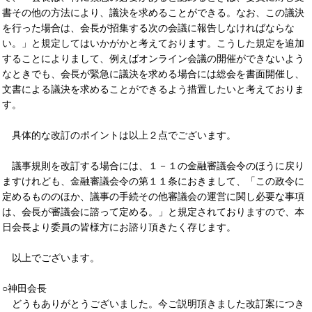
書その他の方法により、議決を求めることができる。なお、この議決
を行った場合は、会長が招集する次の会議に報告しなければならな
い。」と規定してはいかがかと考えております。こうした規定を追加
することによりまして、例えばオンライン会議の開催ができないよう
なときでも、会長が緊急に議決を求める場合には総会を書面開催し、
文書による議決を求めることができるよう措置したいと考えておりま
す。
具体的な改訂のポイントは以上２点でございます。
議事規則を改訂する場合には、１－１の金融審議会令のほうに戻り
ますけれども、金融審議会令の第１１条におきまして、「この政令に
定めるもののほか、議事の手続その他審議会の運営に関し必要な事項
は、会長が審議会に諮って定める。」と規定されておりますので、本
日会長より委員の皆様方にお諮り頂きたく存じます。
以上でございます。
○神田会長
どうもありがとうございました。今ご説明頂きました改訂案につき