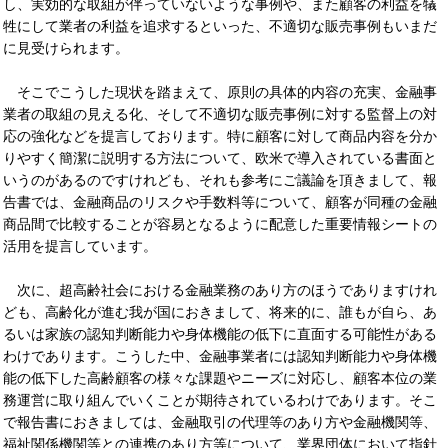
し、実効的な取組が伴っていないような事例や、また顧客の利益を犠
牲にして業者の利益を追求するといった、不適切な販売事例もいまだ
に見受けられます。
そこでこうした現状を踏まえて、原則の具体的内容の充実、金融事
業者の取組の見える化、そして不適切な販売事例に対する監督上の対
応の強化などを提言しております。特に顧客に対して商品内容を分か
りやすく簡潔に説明する方法について、欧米で導入されている書面と
いうのがあるのですけれども、それも参考にご議論を頂きまして、報
告書では、金融商品のリスクや手数料等について、顧客が同種の金融
商品間で比較することが容易となるように配意した重要情報シートの
活用を提言しています。
次に、超高齢社会における金融業務のあり方のほうでありますけれ
ども、高齢化が進む我が国におきまして、将来的に、誰もが自ら、あ
るいは家族の認知判断能力や身体機能の低下に直面する可能性がある
わけであります。こうした中、金融事業者には認知判断能力や身体機
能の低下した高齢顧客の様々な課題やニーズに対応し、顧客本位の業
務運営に取り組んでいくことが期待されているわけであります。そこ
で報告書におきましては、金融取引の代理等のあり方や金融機関等、
福祉関係機関等との連携のあり方等について、業界団体において指針