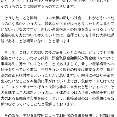
いうことで、これは先ほど当審議会で新しい諮問がございましたが、
そのうちの１つに関連するものでございます。
そうしたことと同時に、コロナ後の新しい社会、これがどういった
ものになるかというのは、残念ながらまだはっきりしたものは見えて
いないわけなのですが、新しい産業構造への転換を支えられるような
金融のあり方について考えていくのは、当庁としても非常に大事な課
題であることは間違いないことと思います。
そして、コロナとの戦いの今ご紹介したところは、どうしても間接
金融というか、いわゆる銀行、預金取扱金融機関が資金繰りをつけて
事業再生に努めていくということでありまして、新しい産業構造への
転換をやっていく際は、当然そういう銀行の役割は重要なので、銀行
法の改正も検討するということだと思いますが、同時にやはり事業再
生みたいなことを本格的に手がけていく上では、負債サイドだけでな
くて、エクイティーのほうの役割も非常に重要だと思いますので、そ
の意味ではこの課題というのは、全体の２つ目の「高い機能を有し魅
力のある金融資本市場を築く」という、直接金融のほうの課題にも当
然つながっていくことだと理解しております。
そのほか、デジタル技術によって利用者の課題を解決し、付加価値