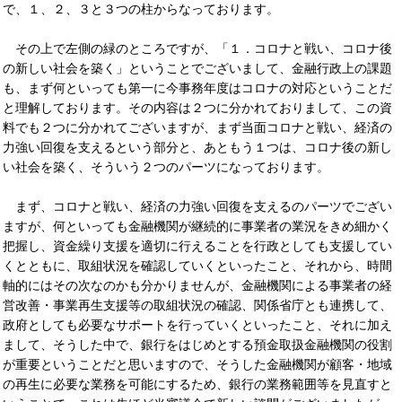
で、１、２、３と３つの柱からなっております。
その上で左側の緑のところですが、「１．コロナと戦い、コロナ後
の新しい社会を築く」ということでございまして、金融行政上の課題
も、まず何といっても第一に今事務年度はコロナの対応ということだ
と理解しております。その内容は２つに分かれておりまして、この資
料でも２つに分かれてございますが、まず当面コロナと戦い、経済の
力強い回復を支えるという部分と、あともう１つは、コロナ後の新し
い社会を築く、そういう２つのパーツになっております。
まず、コロナと戦い、経済の力強い回復を支えるのパーツでござい
ますが、何といっても金融機関が継続的に事業者の業況をきめ細かく
把握し、資金繰り支援を適切に行えることを行政としても支援してい
くとともに、取組状況を確認していくといったこと、それから、時間
軸的にはその次なのかも分かりませんが、金融機関による事業者の経
営改善・事業再生支援等の取組状況の確認、関係省庁とも連携して、
政府としても必要なサポートを行っていくといったこと、それに加え
まして、そうした中で、銀行をはじめとする預金取扱金融機関の役割
が重要ということだと思いますので、そうした金融機関が顧客・地域
の再生に必要な業務を可能にするため、銀行の業務範囲等を見直すと