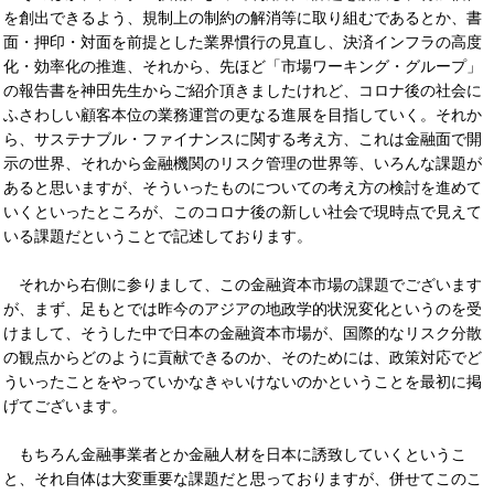
を創出できるよう、規制上の制約の解消等に取り組むであるとか、書
面・押印・対面を前提とした業界慣行の見直し、決済インフラの高度
化・効率化の推進、それから、先ほど「市場ワーキング・グループ」
の報告書を神田先生からご紹介頂きましたけれど、コロナ後の社会に
ふさわしい顧客本位の業務運営の更なる進展を目指していく。それか
ら、サステナブル・ファイナンスに関する考え方、これは金融面で開
示の世界、それから金融機関のリスク管理の世界等、いろんな課題が
あると思いますが、そういったものについての考え方の検討を進めて
いくといったところが、このコロナ後の新しい社会で現時点で見えて
いる課題だということで記述しております。
それから右側に参りまして、この金融資本市場の課題でございます
が、まず、足もとでは昨今のアジアの地政学的状況変化というのを受
けまして、そうした中で日本の金融資本市場が、国際的なリスク分散
の観点からどのように貢献できるのか、そのためには、政策対応でど
ういったことをやっていかなきゃいけないのかということを最初に掲
げてございます。
もちろん金融事業者とか金融人材を日本に誘致していくというこ
と、それ自体は大変重要な課題だと思っておりますが、併せてこのこ