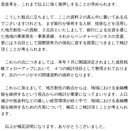
造改革を、これまで以上に強く後押しすることが求められます。
こうした観点に立ちまして、ここの資料２の真ん中に書いてある点
でございますけれども、まず銀行が保有する人材、技術などを活用し
た地方創生への貢献、２点目といたしまして、銀行による出資を通じ
た地域の事業再生・事業承継、それからベンチャービジネスの支援、
更には３点目として国際競争力の強化に資する措置につきまして検討
頂くことが考えられます。
これらの点につきましては、本年７月に閣議決定されました成長戦
略フォローアップにおいて、４つの検討項目として整理されておりま
す。次のページがその関連資料の抜粋となります。
これらに加えまして、地方創生の観点からは、地域における金融機
能を維持するという視点からの検討が重要になってまいります。人口
減少や低金利などの厳しい経営環境が続く中で、地域における金融機
能を維持するための方策について、幅広くご検討頂くことが考えられ
ます。
以上が補足説明になります。ありがとうございました。