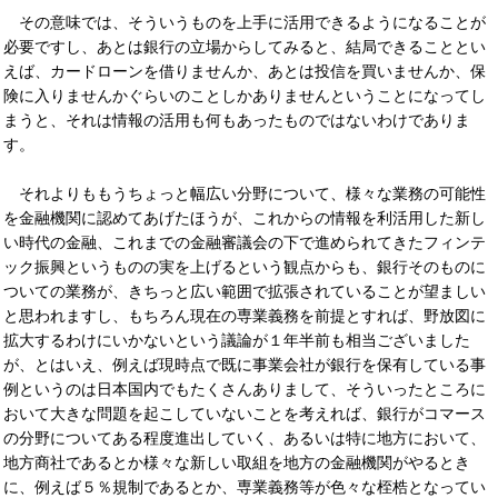
その意味では、そういうものを上手に活用できるようになることが
必要ですし、あとは銀行の立場からしてみると、結局できることとい
えば、カードローンを借りませんか、あとは投信を買いませんか、保
険に入りませんかぐらいのことしかありませんということになってし
まうと、それは情報の活用も何もあったものではないわけでありま
す。
それよりももうちょっと幅広い分野について、様々な業務の可能性
を金融機関に認めてあげたほうが、これからの情報を利活用した新し
い時代の金融、これまでの金融審議会の下で進められてきたフィンテ
ック振興というものの実を上げるという観点からも、銀行そのものに
ついての業務が、きちっと広い範囲で拡張されていることが望ましい
と思われますし、もちろん現在の専業義務を前提とすれば、野放図に
拡大するわけにいかないという議論が１年半前も相当ございました
が、とはいえ、例えば現時点で既に事業会社が銀行を保有している事
例というのは日本国内でもたくさんありまして、そういったところに
おいて大きな問題を起こしていないことを考えれば、銀行がコマース
の分野についてある程度進出していく、あるいは特に地方において、
地方商社であるとか様々な新しい取組を地方の金融機関がやるとき
に、例えば５％規制であるとか、専業義務等が色々な桎梏となってい