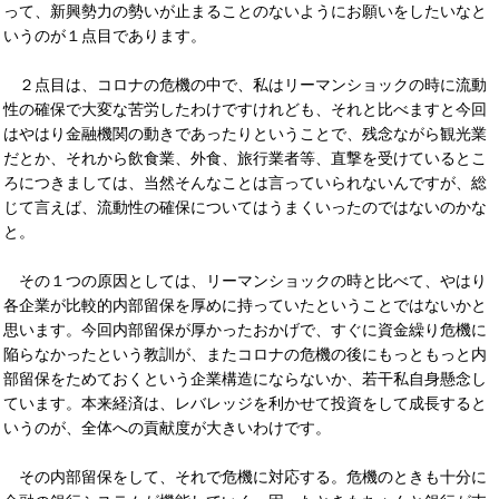
って、新興勢力の勢いが止まることのないようにお願いをしたいなと
いうのが１点目であります。
２点目は、コロナの危機の中で、私はリーマンショックの時に流動
性の確保で大変な苦労したわけですけれども、それと比べますと今回
はやはり金融機関の動きであったりということで、残念ながら観光業
だとか、それから飲食業、外食、旅行業者等、直撃を受けているとこ
ろにつきましては、当然そんなことは言っていられないんですが、総
じて言えば、流動性の確保についてはうまくいったのではないのかな
と。
その１つの原因としては、リーマンショックの時と比べて、やはり
各企業が比較的内部留保を厚めに持っていたということではないかと
思います。今回内部留保が厚かったおかげで、すぐに資金繰り危機に
陥らなかったという教訓が、またコロナの危機の後にもっともっと内
部留保をためておくという企業構造にならないか、若干私自身懸念し
ています。本来経済は、レバレッジを利かせて投資をして成長すると
いうのが、全体への貢献度が大きいわけです。
その内部留保をして、それで危機に対応する。危機のときも十分に