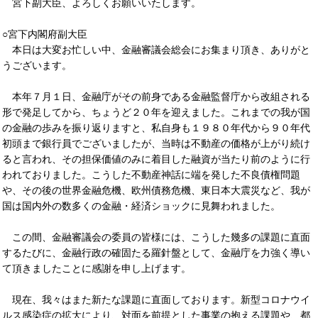
宮下副大臣、よろしくお願いいたします。
○宮下内閣府副大臣
本日は大変お忙しい中、金融審議会総会にお集まり頂き、ありがと
うございます。
本年７月１日、金融庁がその前身である金融監督庁から改組される
形で発足してから、ちょうど２０年を迎えました。これまでの我が国
の金融の歩みを振り返りますと、私自身も１９８０年代から９０年代
初頭まで銀行員でございましたが、当時は不動産の価格が上がり続け
ると言われ、その担保価値のみに着目した融資が当たり前のように行
われておりました。こうした不動産神話に端を発した不良債権問題
や、その後の世界金融危機、欧州債務危機、東日本大震災など、我が
国は国内外の数多くの金融・経済ショックに見舞われました。
この間、金融審議会の委員の皆様には、こうした幾多の課題に直面
するたびに、金融行政の確固たる羅針盤として、金融庁を力強く導い
て頂きましたことに感謝を申し上げます。
現在、我々はまた新たな課題に直面しております。新型コロナウイ
ルス感染症の拡大により、対面を前提とした事業の抱える課題や、都