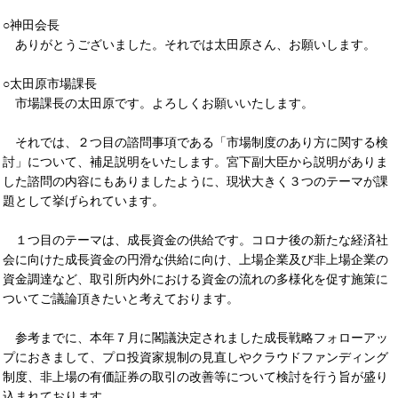
○神田会長
ありがとうございました。それでは太田原さん、お願いします。
○太田原市場課長
市場課長の太田原です。よろしくお願いいたします。
それでは、２つ目の諮問事項である「市場制度のあり方に関する検
討」について、補足説明をいたします。宮下副大臣から説明がありま
した諮問の内容にもありましたように、現状大きく３つのテーマが課
題として挙げられています。
１つ目のテーマは、成長資金の供給です。コロナ後の新たな経済社
会に向けた成長資金の円滑な供給に向け、上場企業及び非上場企業の
資金調達など、取引所内外における資金の流れの多様化を促す施策に
ついてご議論頂きたいと考えております。
参考までに、本年７月に閣議決定されました成長戦略フォローアッ
プにおきまして、プロ投資家規制の見直しやクラウドファンディング
制度、非上場の有価証券の取引の改善等について検討を行う旨が盛り
込まれております。