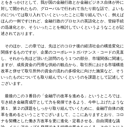
とをきっかけとして、我が国の金融行政とか金融ビジネス自体が外に
対して開かれたもの、グローバルで行われて当たり前な話で、よいも
のについては取り入れていくといったことに取り組んでいく、例えば
ほんの一例ですけれど、金融行政のプロセスの英語化とか、登録手続
の迅速化とか、そういったことを検討していくというようなことが記
述されております。
そのほか、この章では、先ほどのコロナ後の経済社会の構造変化に
関係するものですが、企業のコーポレートガバナンス・コードの見直
し、それから先ほど頂いた諮問のもう１つの部分、市場関係に関連し
ますが、成長資金の円滑な供給の観点から、取引所における市場構造
改革と併せて取引所外の資金の流れの多様化に向けた施策など、そう
いったものについても取り組んでいくというのを課題として記述して
ございます。
最後のこの３番目の「金融庁の改革を進める」というところでは、
引き続き金融育成庁として力を発揮できるよう、今申し上げたような
第１、第２の課題をしっかり取り組んでいくために、金融庁自体の改
革を進めるということでございまして、ここにありますとおり、コロ
ナを契機とした働き方改革を更に進化・定着させる、自由濶達な議