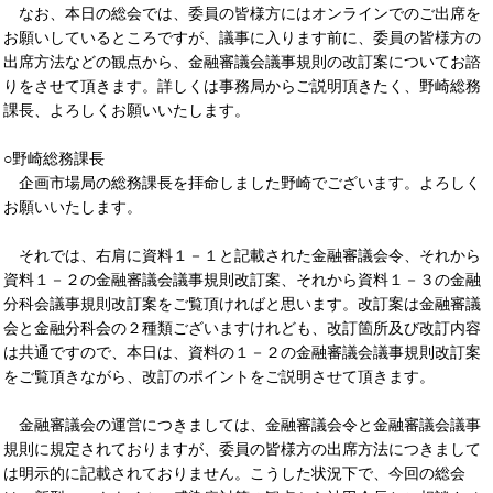
なお、本日の総会では、委員の皆様方にはオンラインでのご出席を
お願いしているところですが、議事に入ります前に、委員の皆様方の
出席方法などの観点から、金融審議会議事規則の改訂案についてお諮
りをさせて頂きます。詳しくは事務局からご説明頂きたく、野崎総務
課長、よろしくお願いいたします。
○野崎総務課長
企画市場局の総務課長を拝命しました野崎でございます。よろしく
お願いいたします。
それでは、右肩に資料１－１と記載された金融審議会令、それから
資料１－２の金融審議会議事規則改訂案、それから資料１－３の金融
分科会議事規則改訂案をご覧頂ければと思います。改訂案は金融審議
会と金融分科会の２種類ございますけれども、改訂箇所及び改訂内容
は共通ですので、本日は、資料の１－２の金融審議会議事規則改訂案
をご覧頂きながら、改訂のポイントをご説明させて頂きます。
金融審議会の運営につきましては、金融審議会令と金融審議会議事
規則に規定されておりますが、委員の皆様方の出席方法につきまして
は明示的に記載されておりません。こうした状況下で、今回の総会