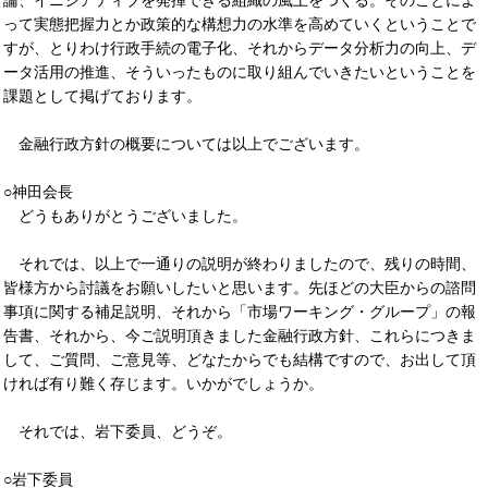
論、イニシアティブを発揮できる組織の風土をつくる。そのことによ
って実態把握力とか政策的な構想力の水準を高めていくということで
すが、とりわけ行政手続の電子化、それからデータ分析力の向上、デ
ータ活用の推進、そういったものに取り組んでいきたいということを
課題として掲げております。
金融行政方針の概要については以上でございます。
○神田会長
どうもありがとうございました。
それでは、以上で一通りの説明が終わりましたので、残りの時間、
皆様方から討議をお願いしたいと思います。先ほどの大臣からの諮問
事項に関する補足説明、それから「市場ワーキング・グループ」の報
告書、それから、今ご説明頂きました金融行政方針、これらにつきま
して、ご質問、ご意見等、どなたからでも結構ですので、お出して頂
ければ有り難く存じます。いかがでしょうか。
それでは、岩下委員、どうぞ。
○岩下委員