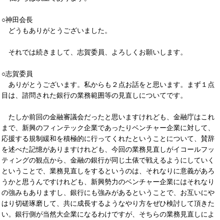
○神田会長
どうもありがとうございました。
それでは続きまして、志賀委員、よろしくお願いします。
○志賀委員
ありがとうございます。私からも２点お話をと思います。まず１点
目は、諮問された銀行の業務範囲等の見直しについてです。
たしか前回の金融審議会だったと思いますけれども、金融庁はこれ
まで、新興のフィンテック企業であったりベンチャー企業に対して、
応援する規制緩和を積極的に行ってくれたということについて、賛辞
を述べた記憶がありますけれども、今回の業務見直しがイコールフッ
ティングの観点から、金融の銀行が同じ土俵で戦えるようにしていく
ということで、業務見直しをするというのは、それなりに意義があろ
うかと思うんですけれども、新興勢力のベンチャー企業にはそれなり
の強みもありますし、銀行にも強みがあるということで、お互いにや
はり切磋琢磨して、共に成長するようなやり方をぜひ検討して頂きた
い。銀行側が当然大企業になるわけですが、そちらの業務見直しによ