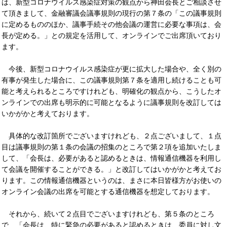
は、新型コロナウイルス感染症対策の観点から神田会長とご相談させ
て頂きまして、金融審議会議事規則の現行の第７条の「この議事規則
に定めるもののほか、議事手続その他会議の運営に必要な事項は、会
長が定める。」との規定を活用して、オンラインでご出席頂いており
ます。
今後、新型コロナウイルス感染症が更に拡大した場合や、全く別の
有事が発生した場合に、この議事規則第７条を適用し続けることも可
能と考えられるところですけれども、明確化の観点から、こうしたオ
ンラインでの出席も明示的に可能となるように議事規則を改訂しては
いかがかと考えております。
具体的な改訂箇所でございますけれども、２点ございまして、１点
目は議事規則の第１条の会議の招集のところで第２項を追加いたしま
して、「会長は、必要があると認めるときは、情報通信機器を利用し
て会議を開催することができる。」と改訂してはいかがかと考えてお
ります。この情報通信機器というのは、まさに本日皆様方がお使いの
オンライン会議の出席を可能とする通信機器を想定しております。
それから、続いて２点目でございますけれども、第５条のところ
で、「会長は、特に緊急の必要があると認めるときは、委員に対し文