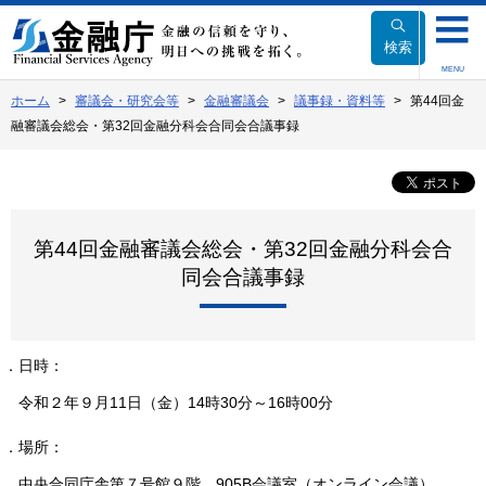
本
文
検索
へ
MENU
移
ホーム
審議会・研究会等
金融審議会
議事録・資料等
第44回金
動
融審議会総会・第32回金融分科会合同会合議事録
第44回金融審議会総会・第32回金融分科会合
同会合議事録
１．日時：
令和２年９月11日（金）14時30分～16時00分
２．場所：
中央合同庁舎第７号館９階 905B会議室（オンライン会議）