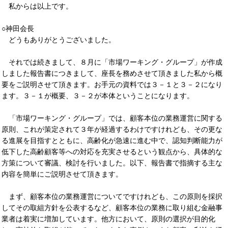
私からは以上です。
○神田会長
どうもありがとうございました。
それでは続きまして、８月に「市場ワーキング・グループ」が作成
しました報告書につきまして、座長を務めさせて頂きました私から概
要をご説明させて頂きます。お手元の資料では３－１と３－２になり
ます。３－１が概要、３－２が本体ということになります。
「市場ワーキング・グループ」では、顧客本位の業務運営に関する
原則、これが策定されて３年が経過するわけですけれども、その更な
る進展を目指すとともに、高齢化が急速に進む中で、認知判断能力が
低下した高齢顧客等への対応を充実させるという観点から、具体的な
方策について審議、検討を行いました。以下、報告書で指摘する主な
内容を簡単にご説明させて頂きます。
まず、顧客本位の業務運営についてですけれども、この原則を採択
してその取組方針を公表するなど、顧客本位の業務に取り組む金融事
業者は着実に増加しています。他方において、原則の選択が目的化