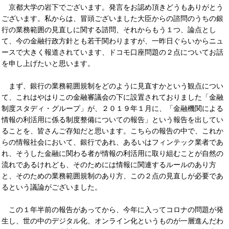
京都大学の岩下でございます。発言をお認め頂きどうもありがとう
ございます。私からは、冒頭ございました大臣からの諮問のうちの銀
行の業務範囲の見直しに関する諮問、それからもう１つ、論点とし
て、今の金融行政方針とも若干関わりますが、一昨日ぐらいからニュ
ースで大きく報道されています、ドコモ口座問題の２点についてお話
を申し上げたいと思います。
まず、銀行の業務範囲規制をどのように見直すかという観点につい
て、これはやはりこの金融審議会の下に設置されておりました「金融
制度スタディ・グループ」が、２０１９年１月に、「金融機関による
情報の利活用に係る制度整備についての報告」という報告を出してい
ることを、皆さんご存知だと思います。こちらの報告の中で、これか
らの情報社会において、銀行であれ、あるいはフィンテック業者であ
れ、そうした金融に関わる者が情報の利活用に取り組むことが自然の
流れであるけれども、そのためには情報に関連するルールのあり方
と、そのための業務範囲規制のあり方、この２点の見直しが必要であ
るという議論がございました。
この１年半前の報告があってから、今年に入ってコロナの問題が発
生し、世の中のデジタル化、オンライン化というものが一層進んだわ