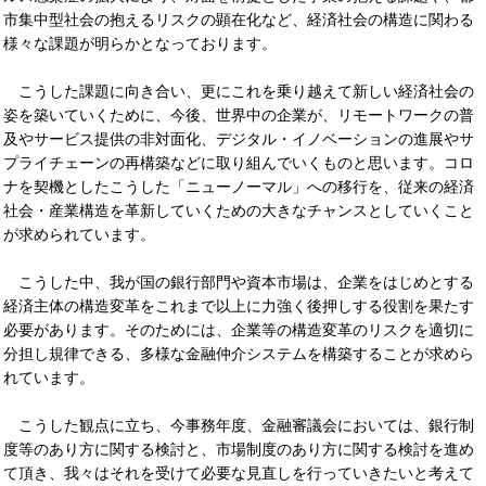
市集中型社会の抱えるリスクの顕在化など、経済社会の構造に関わる
様々な課題が明らかとなっております。
こうした課題に向き合い、更にこれを乗り越えて新しい経済社会の
姿を築いていくために、今後、世界中の企業が、リモートワークの普
及やサービス提供の非対面化、デジタル・イノベーションの進展やサ
プライチェーンの再構築などに取り組んでいくものと思います。コロ
ナを契機としたこうした「ニューノーマル」への移行を、従来の経済
社会・産業構造を革新していくための大きなチャンスとしていくこと
が求められています。
こうした中、我が国の銀行部門や資本市場は、企業をはじめとする
経済主体の構造変革をこれまで以上に力強く後押しする役割を果たす
必要があります。そのためには、企業等の構造変革のリスクを適切に
分担し規律できる、多様な金融仲介システムを構築することが求めら
れています。
こうした観点に立ち、今事務年度、金融審議会においては、銀行制
度等のあり方に関する検討と、市場制度のあり方に関する検討を進め
て頂き、我々はそれを受けて必要な見直しを行っていきたいと考えて