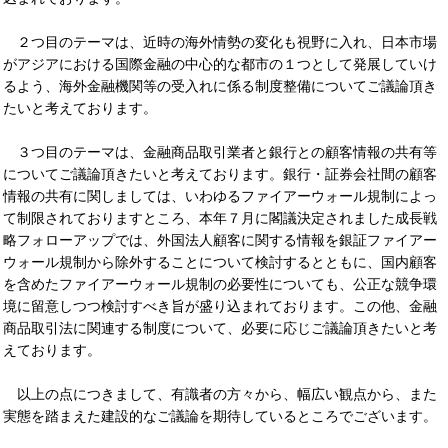
２つ目のテーマは、近時の海外情勢の変化も視野に入れ、日本市場
がアジアにおける国際金融の中心的な都市の１つとして発展していけ
るよう、海外金融機関等の受入れに係る制度整備についてご議論頂き
たいと考えております。
３つ目のテーマは、金融商品取引業者と銀行との顧客情報の共有等
についてご議論頂きたいと考えております。銀行・証券会社間の顧客
情報の共有に関しましては、いわゆるファイアーウォール規制によっ
て制限されておりますところ、本年７月に閣議決定されました成長戦
略フォローアップでは、外国法人顧客に関する情報を銀証ファイアー
ウォール規制から除外することについて検討するとともに、国内顧客
を含めたファイアーウォール規制の必要性についても、公正な競争環
境に留意しつつ検討すべき旨が盛り込まれております。この他、金融
商品取引法に関連する制度について、必要に応じご議論頂きたいと考
えております。
以上の点につきまして、有識者の方々から、幅広い観点から、また
実態を踏まえた建設的なご議論を期待しているところでございます。