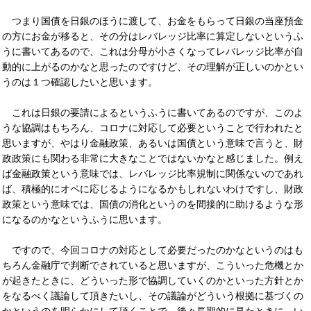
つまり国債を日銀のほうに渡して、お金をもらって日銀の当座預金
の方にお金が移ると、その分はレバレッジ比率に算定しないというふ
うに書いてあるので、これは分母が小さくなってレバレッジ比率が自
動的に上がるのかなと思ったのですけど、その理解が正しいのかとい
うのは１つ確認したいと思います。
これは日銀の要請によるというふうに書いてあるのですが、このよ
うな協調はもちろん、コロナに対応して必要ということで行われたと
思いますが、やはり金融政策、あるいは国債という意味で言うと、財
政政策にも関わる非常に大きなことではないかなと感じました。例え
ば金融政策という意味では、レバレッジ比率規制に関係ないのであれ
ば、積極的にオペに応じるようになるかもしれないわけですし、財政
政策という意味では、国債の消化というのを間接的に助けるような形
になるのかなというふうに思います。
ですので、今回コロナの対応として必要だったのかなというのはも
ちろん金融庁で判断でされていると思いますが、こういった危機とか
が起きたときに、どういった形で協調していくのかといった方針とか
をなるべく議論して頂きたいし、その議論がどういう根拠に基づくの