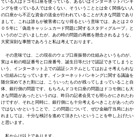
ている人はドコモ口座を使っている、あるいはインターネットバンキ
ングを使っている人では全くない、そういうこととは全く関係ない人
の口座から不正な資金の送金が行われていることが大きな問題であり
まして、これは誰もが被害者になり得るという意味では、あとは２０
０５年に「偽造キャッシュカード問題に関するスタディグループ」と
いうのがございましたが、あの時の問題の再燃を懸念されるような、
大変深刻な事態であろうと私は考えております。
その意味では、この現在のウェブ口座振替の仕組みというものが、
実は４桁の暗証番号と口座番号、誕生日等だけで認証できてしまうと
いう、インターネット上での認証システムとしてはおよそ考えられな
い仕組みになっています。インターネットバンキングに関する議論を
随分深めてきた割には、こういったものが残ってしまっていること自
体、銀行側の問題です。もちろんドコモ口座の問題はドコモ側にも大
きな問題があったというのは、昨日の記者会見でも明らかにされたわ
けですが、それと同時に、銀行側にも十分考えるべきことがあったの
ではないかということで、この問題について、ぜひ金融庁当局におか
れましては、十分な検討を進めて頂きたいということを申し上げたい
と思います。
私からは以上であります。