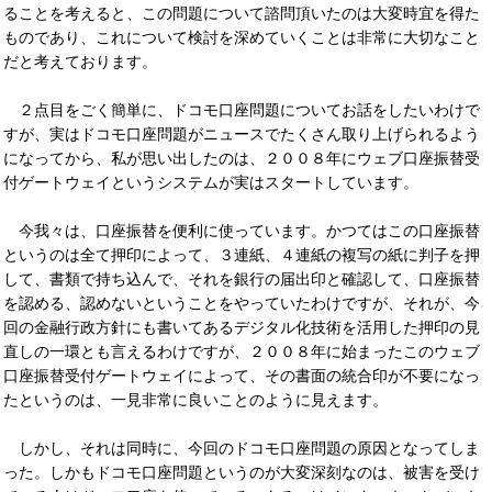
ることを考えると、この問題について諮問頂いたのは大変時宜を得た
ものであり、これについて検討を深めていくことは非常に大切なこと
だと考えております。
２点目をごく簡単に、ドコモ口座問題についてお話をしたいわけで
すが、実はドコモ口座問題がニュースでたくさん取り上げられるよう
になってから、私が思い出したのは、２００８年にウェブ口座振替受
付ゲートウェイというシステムが実はスタートしています。
今我々は、口座振替を便利に使っています。かつてはこの口座振替
というのは全て押印によって、３連紙、４連紙の複写の紙に判子を押
して、書類で持ち込んで、それを銀行の届出印と確認して、口座振替
を認める、認めないということをやっていたわけですが、それが、今
回の金融行政方針にも書いてあるデジタル化技術を活用した押印の見
直しの一環とも言えるわけですが、２００８年に始まったこのウェブ
口座振替受付ゲートウェイによって、その書面の統合印が不要になっ
たというのは、一見非常に良いことのように見えます。
しかし、それは同時に、今回のドコモ口座問題の原因となってしま
った。しかもドコモ口座問題というのが大変深刻なのは、被害を受け