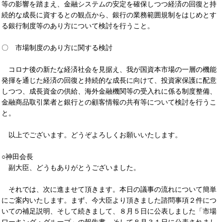
等の影響を踏まえ、金融システムの安定を確保しつつ経済の回復と持
続的な成長に資するとの観点から、銀行の業務範囲規制をはじめとす
る銀行制度等のあり方について検討を行うこと。
〇 市場制度のあり方に関する検討
コロナ後の新たな経済社会を見据え、我が国資本市場の一層の機能
発揮を通じた経済の回復と持続的な成長に向けて、投資家保護に配意
しつつ、成長資金の供給、海外金融機関等の受入れに係る制度整備、
金融商品取引業者と銀行との顧客情報の共有等について検討を行うこ
と。
以上でございます。どうぞよろしくお願いいたします。
○神田会長
副大臣、どうもありがとうございました。
それでは、次に進ませて頂きます。本日の議事の流れについて簡単
にご案内いたします。まず、今大臣より頂きました諮問事項２件につ
いての補足説明、そして続きまして、８月５日に公表しました「市場