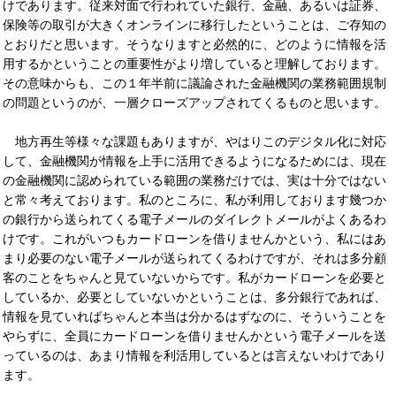
けであります。従来対面で行われていた銀行、金融、あるいは証券、
保険等の取引が大きくオンラインに移行したということは、ご存知の
とおりだと思います。そうなりますと必然的に、どのように情報を活
用するかということの重要性がより増していると理解しております。
その意味からも、この１年半前に議論された金融機関の業務範囲規制
の問題というのが、一層クローズアップされてくるものと思います。
地方再生等様々な課題もありますが、やはりこのデジタル化に対応
して、金融機関が情報を上手に活用できるようになるためには、現在
の金融機関に認められている範囲の業務だけでは、実は十分ではない
と常々考えております。私のところに、私が利用しております幾つか
の銀行から送られてくる電子メールのダイレクトメールがよくあるわ
けです。これがいつもカードローンを借りませんかという、私にはあ
まり必要のない電子メールが送られてくるわけですが、それは多分顧
客のことをちゃんと見ていないからです。私がカードローンを必要と
しているか、必要としていないかということは、多分銀行であれば、
情報を見ていればちゃんと本当は分かるはずなのに、そういうことを
やらずに、全員にカードローンを借りませんかという電子メールを送
っているのは、あまり情報を利活用しているとは言えないわけであり
ます。