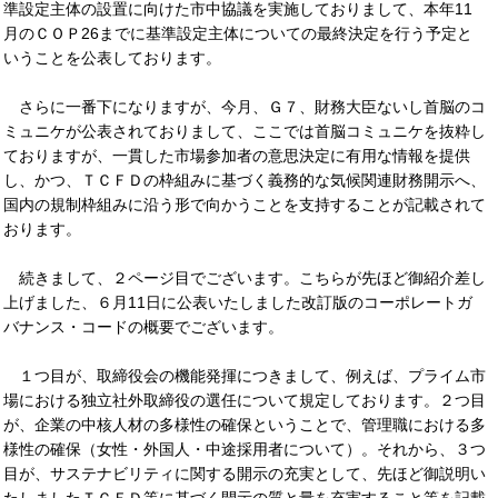
準設定主体の設置に向けた市中協議を実施しておりまして、本年11
月のＣＯＰ26までに基準設定主体についての最終決定を行う予定と
いうことを公表しております。
さらに一番下になりますが、今月、Ｇ７、財務大臣ないし首脳のコ
ミュニケが公表されておりまして、ここでは首脳コミュニケを抜粋し
ておりますが、一貫した市場参加者の意思決定に有用な情報を提供
し、かつ、ＴＣＦＤの枠組みに基づく義務的な気候関連財務開示へ、
国内の規制枠組みに沿う形で向かうことを支持することが記載されて
おります。
続きまして、２ページ目でございます。こちらが先ほど御紹介差し
上げました、６月11日に公表いたしました改訂版のコーポレートガ
バナンス・コードの概要でございます。
１つ目が、取締役会の機能発揮につきまして、例えば、プライム市
場における独立社外取締役の選任について規定しております。２つ目
が、企業の中核人材の多様性の確保ということで、管理職における多
様性の確保（女性・外国人・中途採用者について）。それから、３つ
目が、サステナビリティに関する開示の充実として、先ほど御説明い