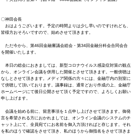
〇神田会長
おはようございます。予定の時間よりは少し早いのですけれども、
皆様方おそろいですので、始めさせて頂きます。
ただ今から、第46回金融審議会総会・第34回金融分科会合同会合
を開催いたします。
本日の総会におきましては、新型コロナウイルス感染症対策の観点
から、オンライン会議を併用した開催とさせて頂きます。一般傍聴は
なしとさせて頂きます。メディア関係の方々には、金融庁内の別室に
て傍聴して頂いております。議事録は、通常どおり作成の上、金融庁
ホームページにて後日公開させて頂く予定ですので、よろしくお願い
申し上げます。
会議を始める前に、留意事項を１点申し上げさせて頂きます。御発
言を希望される方におかれましては、オンライン会議のシステムのチ
ャット上にて、全員宛てにお名前を御入力頂ければと存じます。それ
を私のほうで確認をさせて頂き、私のほうから御指名をさせて頂きま