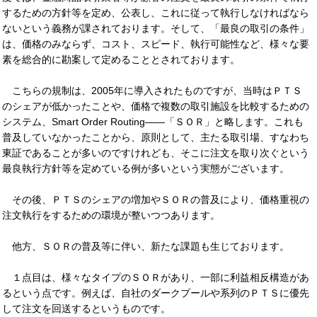
するための方針等を定め、公表し、これに従って執行しなければなら
ないという義務が課されております。そして、「最良の取引の条件」
は、価格のみならず、コスト、スピード、執行可能性など、様々な要
素を総合的に勘案して定めることとされております。
こちらの規制は、2005年に導入されたものですが、当時はＰＴＳ
のシェアが低かったことや、価格で複数の取引施設を比較するための
システム、Smart Order Routing――「ＳＯＲ」と略します。これも
普及していなかったことから、原則として、主たる取引場、すなわち
東証であることが多いのですけれども、そこに注文を取り次ぐという
最良執行方針等を定めている例が多いという実態がございます。
その後、ＰＴＳのシェアの増加やＳＯＲの普及により、価格重視の
注文執行をするための環境が整いつつあります。
他方、ＳＯＲの普及等に伴い、新たな課題も生じております。
１点目は、様々なタイプのＳＯＲがあり、一部に利益相反構造があ
るという点です。例えば、自社のダークプールや系列のＰＴＳに優先
して注文を回送するというものです。