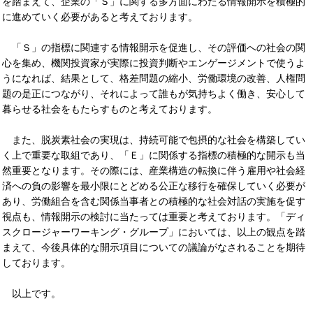
を踏まえて、企業の「Ｓ」に関する多方面にわたる情報開示を積極的
に進めていく必要があると考えております。
「Ｓ」の指標に関連する情報開示を促進し、その評価への社会の関
心を集め、機関投資家が実際に投資判断やエンゲージメントで使うよ
うになれば、結果として、格差問題の縮小、労働環境の改善、人権問
題の是正につながり、それによって誰もが気持ちよく働き、安心して
暮らせる社会をもたらすものと考えております。
また、脱炭素社会の実現は、持続可能で包摂的な社会を構築してい
く上で重要な取組であり、「Ｅ」に関係する指標の積極的な開示も当
然重要となります。その際には、産業構造の転換に伴う雇用や社会経
済への負の影響を最小限にとどめる公正な移行を確保していく必要が
あり、労働組合を含む関係当事者との積極的な社会対話の実施を促す
視点も、情報開示の検討に当たっては重要と考えております。「ディ
スクロージャーワーキング・グループ」においては、以上の観点を踏
まえて、今後具体的な開示項目についての議論がなされることを期待
しております。
以上です。