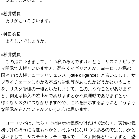
以上でございます。
○松井委員
ありがとうございます。
○神田会長
よろしいでしょうか。
○松井委員
この点につきまして、１つ私の考えですけれども、サステナビリテ
ィ開示で人権といいますと、恐らくイギリスとか、ヨーロッパ系の
国々では人権デューデリジェンス（due diligence）と言いまして、サ
プライチェーンにかかる不当な労働等があったかどうかということ
を、リスク管理の一環といたしまして、このようなことがあります
と、例えば輸入の差止めでありますとか不買運動でありますとか、
様々なリスクにつながりますので、これを開示するようにというよう
な開示が進んでいるかというふうに思います。
ヨーロッパは、恐らくその開示の義務づけだけではなく、実施の義
務づけのほうにも進もうかというふうになりつつあるのではないかと
思いまして、サステナビリティ開示で、「Ｓ」関係といいますと、恐