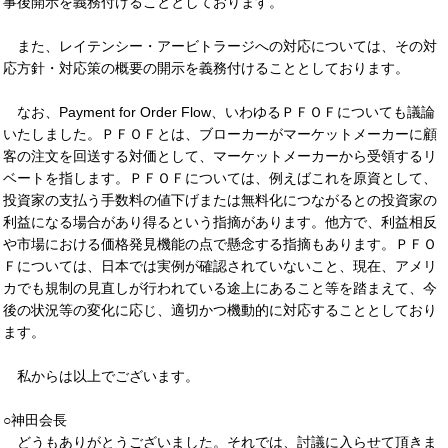
事後開示を義務付けることとしております。
また、レイテンシー・アービトラージへの対応については、その対
応方針・対応策の概要の開示を義務付けることとしております。
なお、Payment for Order Flow、いわゆるＰＦＯＦについても議論
いたしました。ＰＦＯＦとは、ブローカーがマーケットメーカーに顧
客の注文を回送する対価として、マーケットメーカーから受領するリ
ベートを指します。ＰＦＯＦについては、例えばこれを原資として、
投資家の支払う手数料の値下げまたは無料化につながるとの投資家の
利益になる場合があり得るという指摘があります。他方で、利益相反
や市場における価格発見機能の点で懸念する指摘もあります。ＰＦＯ
Ｆについては、日本では実例が確認されていないこと、現在、アメリ
カでも規制の見直しが行われている途上にあること等を踏まえて、今
後の状況等の変化に応じ、適切かつ機動的に対応することとしており
ます。
私からは以上でございます。
○神田会長
どうもありがとうございました。それでは、討議に入らせて頂きま