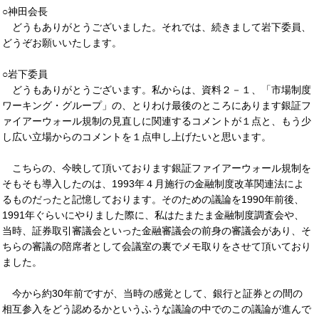
○神田会長
どうもありがとうございました。それでは、続きまして岩下委員、
どうぞお願いいたします。
○岩下委員
どうもありがとうございます。私からは、資料２－１、「市場制度
ワーキング・グループ」の、とりわけ最後のところにあります銀証フ
ァイアーウォール規制の見直しに関連するコメントが１点と、もう少
し広い立場からのコメントを１点申し上げたいと思います。
こちらの、今映して頂いております銀証ファイアーウォール規制を
そもそも導入したのは、1993年４月施行の金融制度改革関連法によ
るものだったと記憶しております。そのための議論を1990年前後、
1991年ぐらいにやりました際に、私はたまたま金融制度調査会や、
当時、証券取引審議会といった金融審議会の前身の審議会があり、そ
ちらの審議の陪席者として会議室の裏でメモ取りをさせて頂いており
ました。
今から約30年前ですが、当時の感覚として、銀行と証券との間の
相互参入をどう認めるかというふうな議論の中でのこの議論が進んで