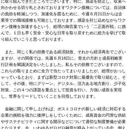
に取り組んできたところでございます。特に、感染を防止し、収束へ
向かわせる切り札とされておりますワクチン接種については、自治体
の負担を軽減しつつ、加速化を図るために、今週６月21日からは企
業等での職域接種も可能としております。感染を封じ込めながらワク
チン接種を加速するという、総理の御言葉でいう「二正面作戦」に挑
んで、１日も早く安全・安心な日常を取り戻すために総力を挙げて取
り組んでいこうと思っております。
また、同じく私の担務である経済財政、それから経済再生でござい
ますが、その関係では、先週６月18日に、骨太の方針と成長戦略実
行計画を閣議決定をいたしました。私もその担務でございますので、
これらの取りまとめに全力で当たってまいりましたが、総理がおっし
ゃっているとおり、まずは新型コロナ対策に最優先で取り組むと。そ
して、その後、特にグリーン、デジタル、活力ある地方創り、少子化
対策、この４つの課題を重点として投資を行い、力強い成長を実現
し、世界をリードしていくことを目指しております。
金融に関して申し上げれば、ポストコロナの新しい経済に対応する
企業の挑戦を強力に後押しをしていくために、成長資金の円滑な供給
やサステナビリティに関する開示などについて適切な制度整備が必要
となります。今、いわゆるゼロゼロ融資が積み上がっている中、例え