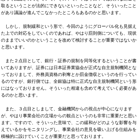
取るということが法的にできないといったことなど、そういったこと
があり議論が進んでこなかったところもあるのかと思います。
しかし、規制緩和という形で、今回のようにグローバル化も見据え
た上での対応をしていくのであれば、やはり罰則側についても、現状
のままでいいのかということを改めて検討することが重要ではないか
と思います。
また２点目として、銀行・証券の規制を同等化するということが書
いてありますが、証券には日本証券業協会が正式な自主規制機関とな
っておりまして、外務員資格の剥奪とか罰金徴収というのを行ってい
るのですが、銀行側では、全銀協は特に正式な自主規制機関という形
にはなっておりません。そういった相違も含めて考えていく必要があ
るのかと思います。
また、３点目としまして、金融機関からの視点が中心になります
が、やはり事業会社の立場からの観点というのも非常に重要だと思い
ます。ですので、そういった意味で、この緩和がどのような影響を与
えているかをモニタリングし、事業会社の意見を吸い上げる仕組みを
積極的に設けていくことが重要だと思っております。