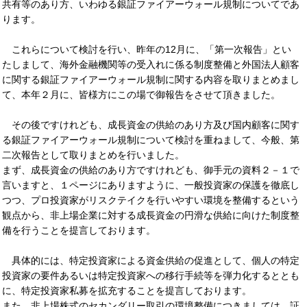
共有等のあり方、いわゆる銀証ファイアーウォール規制についてであ
ります。
これらについて検討を行い、昨年の12月に、「第一次報告」とい
たしまして、海外金融機関等の受入れに係る制度整備と外国法人顧客
に関する銀証ファイアーウォール規制に関する内容を取りまとめまし
て、本年２月に、皆様方にこの場で御報告をさせて頂きました。
その後ですけれども、成長資金の供給のあり方及び国内顧客に関す
る銀証ファイアーウォール規制について検討を重ねまして、今般、第
二次報告として取りまとめを行いました。
まず、成長資金の供給のあり方ですけれども、御手元の資料２－１で
言いますと、１ページにありますように、一般投資家の保護を徹底し
つつ、プロ投資家がリスクテイクを行いやすい環境を整備するという
観点から、非上場企業に対する成長資金の円滑な供給に向けた制度整
備を行うことを提言しております。
具体的には、特定投資家による資金供給の促進として、個人の特定
投資家の要件あるいは特定投資家への移行手続等を弾力化するととも
に、特定投資家私募を拡充することを提言しております。
また、非上場株式のセカンダリー取引の環境整備につきましては、証