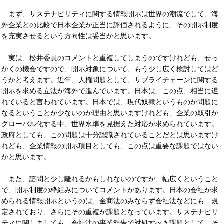
まず、サステナビリティに関する情報開示は世界の潮流でして、海
外企業との比較で日本企業が正当に評価されるように、その開示制度
を充実させるという方向性は妥当かと思います。
実は、松井委員のコメントと重複してしまうのですけれども、せっ
かくの機会ですので、開示対象について、もう少し広く検討してはど
うかと考えます。近年、人権問題として、サプライチェーンに関する
開示を求める立法が海外で進んでいます。日本は、この点、相当に遅
れていると言われています。日本では、現代奴隷というものが問題に
なるということが少ないのが理由と思いますけれども、企業の取引が
グローバル化する中、世界水準を見据えた対応が求められています。
政府としても、この問題は十分認識されていることだとは思いますけ
れども、企業情報の開示項目としても、この点は重要な課題ではない
かと思います。
また、諮問と少し離れるかもしれないのですが、幅広くということ
で、開示制度の枠組みについてコメントがあります。日本の会社が求
められる情報開示というのは、金商法のみならず会社法などにも 規
定されており、さらにその重複が課題となっています。サステナビリ
ティに関しましても、会社法の事業報告で対処すべき課題として、そ