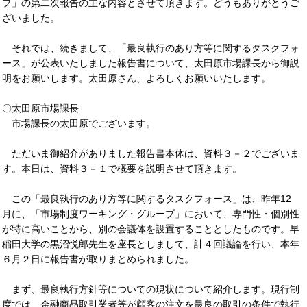
プ」の第二次報告の主な内容とさせて頂きます。どうもありがとうご
ざいました。
それでは、続きまして、「最良執行のあり方等に関するタスクフォ
ース」が公表いたしました報告書について、太田原市場課長から御説
明をお願いします。太田原さん、よろしくお願いいたします。
〇太田原市場課長
市場課長の太田原でございます。
ただいま御紹介がありました報告書本体は、資料３－２でございま
す。本日は、資料３－１で概要を説明させて頂きます。
この「最良執行のあり方等に関するタスクフォース」は、昨年12
月に、「市場制度ワーキング・グループ」において、専門性・個別性
が特に高いことから、別の会議体を設置することとしたものです。早
稲田大学の黒沼悦郎先生を座長としまして、計４回議論を行い、本年
６月２日に報告書が取りまとめられました。
まず、最良執行方針等についての現状について紹介します。現行制
度では、金融商品取引業者等が顧客の注文を最良の取引の条件で執行