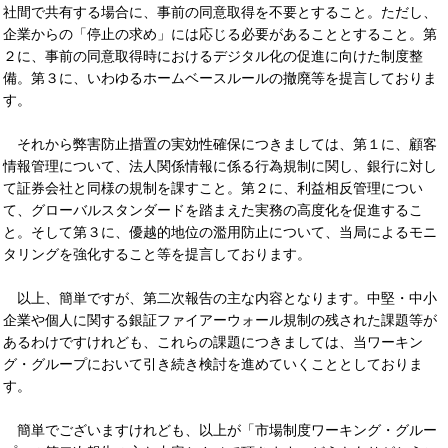
社間で共有する場合に、事前の同意取得を不要とすること。ただし、
企業からの「停止の求め」には応じる必要があることとすること。第
２に、事前の同意取得時におけるデジタル化の促進に向けた制度整
備。第３に、いわゆるホームベースルールの撤廃等を提言しておりま
す。
それから弊害防止措置の実効性確保につきましては、第１に、顧客
情報管理について、法人関係情報に係る行為規制に関し、銀行に対し
て証券会社と同様の規制を課すこと。第２に、利益相反管理につい
て、グローバルスタンダードを踏まえた実務の高度化を促進するこ
と。そして第３に、優越的地位の濫用防止について、当局によるモニ
タリングを強化すること等を提言しております。
以上、簡単ですが、第二次報告の主な内容となります。中堅・中小
企業や個人に関する銀証ファイアーウォール規制の残された課題等が
あるわけですけれども、これらの課題につきましては、当ワーキン
グ・グループにおいて引き続き検討を進めていくこととしておりま
す。
簡単でございますけれども、以上が「市場制度ワーキング・グルー