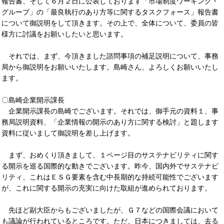
報告書、そして６月２日に公表しております「市場制度ワーキング・
グループ」の「最良執行のあり方等に関するタスクフォース」報告書
について御説明をして頂きます。その上で、全体について、委員の皆
様方に討議をお願いしたいと思います。
それでは、まず、今頂きました諮問事項の補足説明について、事務
局から御説明をお願いいたします。島崎さん、よろしくお願いいたし
ます。
〇島崎企業開示課長
企業開示課長の島崎でございます。それでは、御手元の資料１、事
務局説明資料、「企業情報の開示のあり方に関する検討」と題します
資料に従いまして御説明を差し上げます。
まず、おめくり頂きまして、１ページ目のサステナビリティに関す
る開示を巡る国際的な動きでございます。昨今、国内外でサステナビ
リティ、これはＥＳＧ要素を含む中長期的な持続可能性でございます
が、これに関する開示の充実に向けた取組が進められております。
先ほど副大臣からもございましたが、Ｇ７などの国際会議において
も議論が行われているところです。ただ、日本につきましては、去る