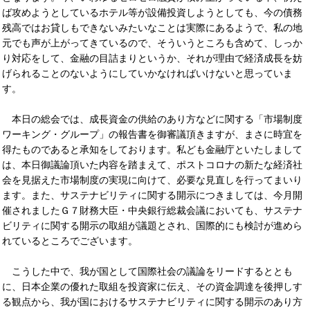
ば攻めようとしているホテル等が設備投資しようとしても、今の債務
残高ではお貸しもできないみたいなことは実際にあるようで、私の地
元でも声が上がってきているので、そういうところも含めて、しっか
り対応をして、金融の目詰まりというか、それが理由で経済成長を妨
げられることのないようにしていかなければいけないと思っていま
す。
本日の総会では、成長資金の供給のあり方などに関する「市場制度
ワーキング・グループ」の報告書を御審議頂きますが、まさに時宜を
得たものであると承知をしております。私ども金融庁といたしまして
は、本日御議論頂いた内容を踏まえて、ポストコロナの新たな経済社
会を見据えた市場制度の実現に向けて、必要な見直しを行ってまいり
ます。また、サステナビリティに関する開示につきましては、今月開
催されましたＧ７財務大臣・中央銀行総裁会議においても、サステナ
ビリティに関する開示の取組が議題とされ、国際的にも検討が進めら
れているところでございます。
こうした中で、我が国として国際社会の議論をリードするととも
に、日本企業の優れた取組を投資家に伝え、その資金調達を後押しす
る観点から、我が国におけるサステナビリティに関する開示のあり方