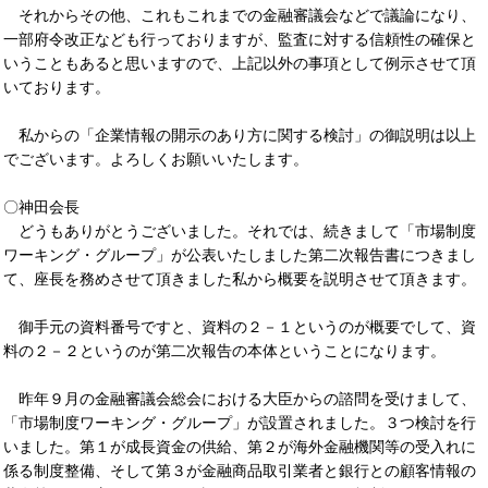
それからその他、これもこれまでの金融審議会などで議論になり、
一部府令改正なども行っておりますが、監査に対する信頼性の確保と
いうこともあると思いますので、上記以外の事項として例示させて頂
いております。
私からの「企業情報の開示のあり方に関する検討」の御説明は以上
でございます。よろしくお願いいたします。
〇神田会長
どうもありがとうございました。それでは、続きまして「市場制度
ワーキング・グループ」が公表いたしました第二次報告書につきまし
て、座長を務めさせて頂きました私から概要を説明させて頂きます。
御手元の資料番号ですと、資料の２－１というのが概要でして、資
料の２－２というのが第二次報告の本体ということになります。
昨年９月の金融審議会総会における大臣からの諮問を受けまして、
「市場制度ワーキング・グループ」が設置されました。３つ検討を行
いました。第１が成長資金の供給、第２が海外金融機関等の受入れに
係る制度整備、そして第３が金融商品取引業者と銀行との顧客情報の