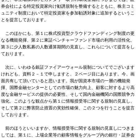
券会社による特定投資家向け勧誘規制を整備するとともに、株主コミ
ュニティ制度において特定投資家を参加勧誘対象に追加するというこ
とを提言しております。
このほかにも、第１に株式投資型クラウドファンディング制度の更
なる機能発揮、第２に東証ベンチャーファンド市場の利用の活性化、
第３に少人数私募の人数通算期間の見直し、これらについて提言をし
ております。
次に、いわゆる銀証ファイアーウォール規制についてでございます
けれども、資料２－１で申しますと、２ページ目にあります。今、画
面共有して頂いていると思います。我が国資本市場の一層の機能発
揮、国際金融センターとしての市場の魅力向上、顧客に対するより高
度な金融サービスの提供の必要性、そして国内金融機関の国際競争力
強化、このような観点から第１に情報授受等に関する規制の見直し、
そして第２に弊害防止措置の実効性確保、この２つを行うことを提言
しております。
前のほうといいますか、情報授受等に関する規制の見直しにつきま
しては、第１に、上場企業等の顧客情報をグループ内の銀行・証券会