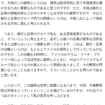
で、今回のこの緩和というのは、通常は経済学的に見て市場原理を働
かせるために重要なものであると思うのですが、ただ、今回は銀行と
証券の情報共有などがやりやすくなる方向での緩和ですので、やはり
銀行と証券のグループ内での関係というのは、今後これによって強化
される方向に進むと考えられます。
つまり、銀行と証券のグループ化を、ある意味促進するものである
と、そういうふうに考えますと、必ずしも個々の企業の競争を活性化
するとは限らないという側面も持っております。これは、銀行・証券
の分離というのは、もともとアメリカが原則として行っていたものな
のですが、この分離を1999年に、アメリカがグラム・リーチ・ブラ
イリー法によってほぼ完全に緩和したときに、やはりアメリカでもグ
ループ化というものが進んだという実績がありまして、その弊害が問
題になったこともありますので、そういったことからも明らかである
と思います。
したがって、この緩和は非常に慎重になるべきで、今回、今後弊害
防止対策をとっていくということを掲げているのですが、その点で３
つほどポイントとして私の意見を申し上げます。