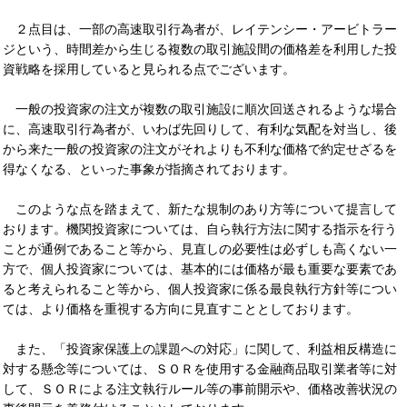
２点目は、一部の高速取引行為者が、レイテンシー・アービトラー
ジという、時間差から生じる複数の取引施設間の価格差を利用した投
資戦略を採用していると見られる点でございます。
一般の投資家の注文が複数の取引施設に順次回送されるような場合
に、高速取引行為者が、いわば先回りして、有利な気配を対当し、後
から来た一般の投資家の注文がそれよりも不利な価格で約定せざるを
得なくなる、といった事象が指摘されております。
このような点を踏まえて、新たな規制のあり方等について提言して
おります。機関投資家については、自ら執行方法に関する指示を行う
ことが通例であること等から、見直しの必要性は必ずしも高くない一
方で、個人投資家については、基本的には価格が最も重要な要素であ
ると考えられること等から、個人投資家に係る最良執行方針等につい
ては、より価格を重視する方向に見直すこととしております。
また、「投資家保護上の課題への対応」に関して、利益相反構造に
対する懸念等については、ＳＯＲを使用する金融商品取引業者等に対
して、ＳＯＲによる注文執行ルール等の事前開示や、価格改善状況の