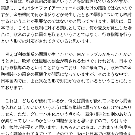
１点目は、行為規制の整備ということを記載されているのですが、
実際に、これは少々ファイアーウォール規制だけの議論ではないので
すが、金融機関で何か違反などが発生したときの罰則についても検討
するということが重要なのではないかと思っております。例えば、日
本では、こうした規制に対する罰則としては、何か違反が発生した場
合に、欧米のように罰金を取るということではなく、行政指導を行う
という形での対応がされてきていると思います。
例えば利益相反の問題が生じたとか、何かトラブルがあったとかい
うときに、欧米では巨額の罰金が科されるわけですけれども、日本で
は行政指導のみということになっており、特に最近では、欧米での金
融機関への罰金の巨額化が問題になっていますが、そのような中で、
日本国内では、また異なる形で対応がなされているということになっ
ております。
これは、どちらが優れているか、例えば罰金が優れているから罰金
を入れたほうがいいというふうに私も単純に思っているわけではあり
ません。ただ、グローバル化という点から、競争相手と罰則のあり方
が異なってもいいのかという問題があると思いますので、やはり今
後、検討が必要だと思います。もちろんこの点は、これまでも何度も
恐らく議論されてきていて、その中で、やはり日本では莫大な罰金を