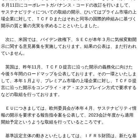
６月11日にコーポレートガバナンス・コードの改訂を行いまして、
サステナビリティについての取組の開示、ひいてはプライム市場の上
場企業に対して、ＴＣＦＤまたはそれと同等の国際的枠組みに基づく
開示の質と量の充実を求めることといたしました。
次に、米国では、バイデン政権下、ＳＥＣが本年３月に気候変動開
示に関する意見募集を実施しております。結果の公表は、まだ行われ
ていません。
英国は、昨年11月、ＴＣＦＤ提言に沿った開示の義務化に向けた
今後５年間のロードマップを公表しております。その一環といたしま
して、本年１月より、プレミアム市場の上場企業に対し、ＴＣＦＤ提
言に沿った開示をコンプライ・オア・エクスプレイン方式で要求する
などの取組を行っております。
ＥＵにつきましては、欧州委員会が本年４月、サステナビリティ情
報の開示を要求する報告指令案を公表して、2023会計年度から適用
開始予定というような取組を行っているところです。
基準設定主体の動きといたしましては、ＩＦＲＳ財団は、新たな基