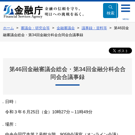
本
文
検索
へ
MENU
移
ホーム
審議会・研究会等
金融審議会
議事録・資料等
第46回金
動
融審議会総会・第34回金融分科会合同会合議事録
第46回金融審議会総会・第34回金融分科会合
同会合議事録
１．日時：
令和３年６月25日（金）10時27分～11時49分
２．場所：
中央合同庁舎第７号館９階 905B会議室（オンライン会議）