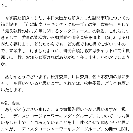
す。
今御説明頂きました、本日大臣から頂きました諮問事項についての
補足説明、「市場制度ワーキング・グループ」の第二次報告、そして
「最良執行のあり方等に関するタスクフォース」の報告、これらにつ
きまして、委員の皆様方から御質問や御意見等を御出し頂ければあり
がたく存じます。どなたからでも、どの点でも結構でございますの
で、冒頭申し上げましたように、御発言頂ける方はチャットにて全員
宛てに一行、お知らせ頂ければありがたく存じます。いかがでしょう
か。
ありがとうございます。松井委員、川口委員、佐々木委員の順にチ
ャットを頂いていると思います。それでは、松井委員、どうぞお願い
いたします。
○松井委員
ありがとうございました。３つ御報告頂いたかと思いますが、私
は、「ディスクロージャーワーキング・グループ」について１つお伺
いをした上で、１つ考えていることを申し述べさせて頂きたいと思い
ますが、「ディスクロージャーワーキング・グループ」の開示に関し