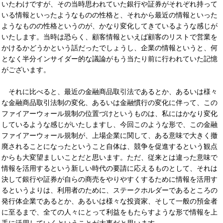
いたわけですが、その当時思われていた銀行や証券がそれぞれ持って
いる情報といったようなものの性格と、それから最近の情報といった
ようなものの性格というのが、かなり変化してきているような感じが
いたします。当時は恐らく、顧客情報といえば顧客のリストで営業を
かけるかどうかという話だったでしょうし、企業の情報というと、何
となく半分インサイダー的な議論がもう当たり前に行われていた記憶
がございます。
それに比べると、最近の金融商品取引法であるとか、あるいは様々
な金融商品取引法制の変化、あるいは金融慣行の変化に伴って、この
ファイアーウォール規制の位置づけというものは、私にはかなり変化
しているような感じがいたしますし、今回このような形で、この金融
ファイアーウォール規制が、上場企業に関して、ある意味で大きく撤
廃されることになったということ自体は、競争を促進するという観点
からも大変望ましいことだと思います。ただ、従来とは違った意味で
情報を活用するという新しい時代の要請に応えるものとして、それは
決して銀行や証券が自らの商売をやりやすくするために情報を活用す
るというよりは、利用者のために、ステークホルダーであるところの
発行体企業であるとか、あるいは様々な投資家、そして一般の預金者
に至るまで、全ての人々にとって利益をもたらすような形で情報を上