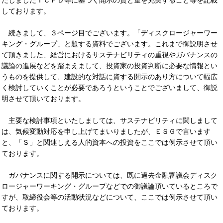
たしましたＴＣＦＤ等に基づく開示の質と量を充実すること等を記載
しております。
続きまして、３ページ目でございます。「ディスクロージャーワー
キング・グループ」と題する資料でございます。これまで御説明させ
て頂きました、経営におけるサステナビリティの重視やガバナンスの
議論の進展などを踏まえまして、投資家の投資判断に必要な情報とい
うものを提供して、建設的な対話に資する開示のあり方について幅広
く検討していくことが必要であろうということでございまして、御説
明させて頂いております。
主要な検討事項といたしましては、サステナビリティに関しまして
は、気候変動対応を申し上げてまいりましたが、ＥＳＧで言います
と、「Ｓ」と関連しえる人的資本への投資をここでは例示させて頂い
ております。
ガバナンスに関する開示については、既に過去金融審議会ディスク
ロージャーワーキング・グループなどでの御議論頂いているところで
すが、取締役会等の活動状況などについて、ここでは例示させて頂い
ております。