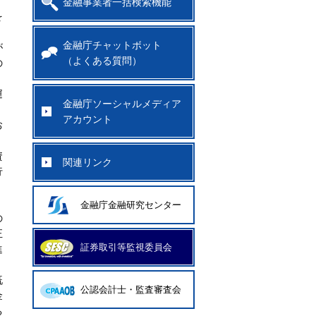
金融事業者一括検索機能
を
金融庁チャットボット
が
（よくある質問）
の
運
金融庁ソーシャルメディア
。
アカウント
お
資
関連リンク
行
金融庁金融研究センター
の
正
証券取引等監視委員会
進
既
公認会計士・監査審査会
金
る