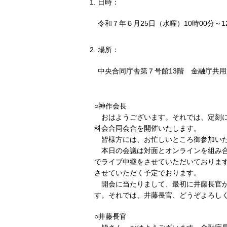
日時：
令和７年６月25日（水曜）10時00分～1
場所：
中央合同庁舎第７号館13階 金融庁共
○神作会長
おはようございます。それでは、定刻に
科会合同会合を開催いたします。
皆様方には、お忙しいところ御参加い
本日の会議は対面とオンラインを組み
でライブ中継をさせていただいておりま
させていただく予定でおります。
開会に当たりまして、最初に井藤長官
す。それでは、井藤長官、どうぞよろし
○井藤長官