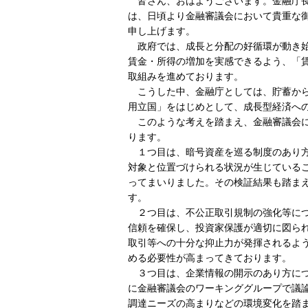
皆さん、おはようございます。金融庁
は、日頃より金融審議会において貴重な
申し上げます。
政府では、成長と分配の好循環が動き
賃金・所得の増加を実感できるよう、「
取組みを進めております。
こうした中、金融庁としては、貯蓄か
用立国」をはじめとして、成長型経済へ
このような考えを踏まえ、金融審議会
ります。
１つ目は、暗号資産を巡る制度のあり
対象と位置づけられる状況が生じている
ってまいりました。その検証結果も踏ま
す。
２つ目は、不公正取引規制の強化等に
信頼を確保し、投資家保護が適切に図ら
取引等への十分な抑止力が発揮されるよ
める必要性が高まってきております。
３つ目は、企業情報の開示のあり方に
に金融審議会のワーキンググループで議
調達ニーズの高まりなどの環境変化を踏