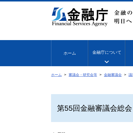
本
文
へ
移
動
金融庁について
ホーム
ホーム
審議会・研究会等
金融審議会
議
第55回金融審議会総