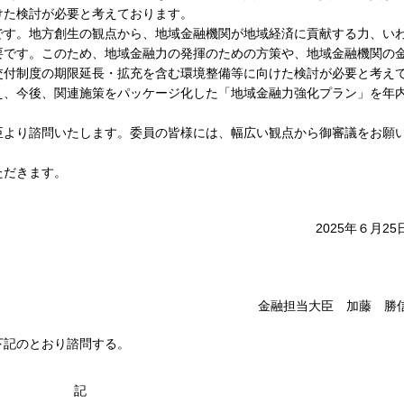
けた検討が必要と考えております。
です。地方創生の観点から、地域金融機関が地域経済に貢献する力、い
要です。このため、地域金融力の発揮のための方策や、地域金融機関の
交付制度の期限延長・拡充を含む環境整備等に向けた検討が必要と考え
え、今後、関連施策をパッケージ化した「地域金融力強化プラン」を年
臣より諮問いたします。委員の皆様には、幅広い観点から御審議をお願
ただきます。
2025年６月25
金融担当大臣 加藤 勝
下記のとおり諮問する。
記