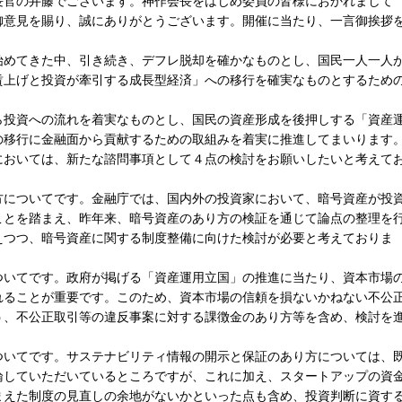
長官の井藤でございます。神作会長をはじめ委員の皆様におかれまして
御意見を賜り、誠にありがとうございます。開催に当たり、一言御挨拶
始めてきた中、引き続き、デフレ脱却を確かなものとし、国民一人一人
賃上げと投資が牽引する成長型経済」への移行を確実なものとするため
ら投資への流れを着実なものとし、国民の資産形成を後押しする「資産
の移行に金融面から貢献するための取組みを着実に推進してまいります
においては、新たな諮問事項として４点の検討をお願いしたいと考えて
方についてです。金融庁では、国内外の投資家において、暗号資産が投
ことを踏まえ、昨年来、暗号資産のあり方の検証を通じて論点の整理を
えつつ、暗号資産に関する制度整備に向けた検討が必要と考えておりま
ついてです。政府が掲げる「資産運用立国」の推進に当たり、資本市場
れることが重要です。このため、資本市場の信頼を損ないかねない不公
う、不公正取引等の違反事案に対する課徴金のあり方等を含め、検討を
ついてです。サステナビリティ情報の開示と保証のあり方については、
論していただいているところですが、これに加え、スタートアップの資
まえた制度の見直しの余地がないかといった点も含め、投資判断に資す