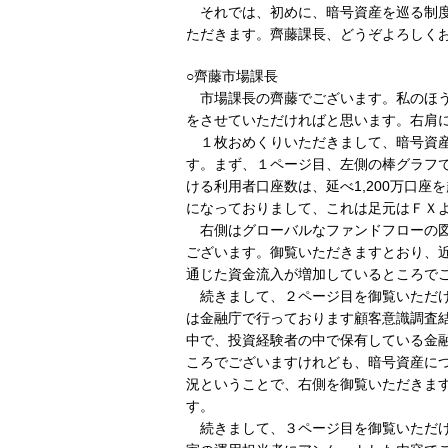
それでは、初めに、暗号資産を巡る制
ただきます。齊藤課長、どうぞよろしく
○齊藤市場課長
市場課長の齊藤でございます。私のほ
をさせていただければと思います。右肩
１枚おめくりいただきまして、暗号資
す。まず、１ページ目、左側の棒グラフで
ける利用者口座数は、延べ1,200万口
になっておりまして、これは足元はＦＸ
右側はグローバルなファンドフローの
ございます。御覧いただきますとおり、
通じた資金流入が増加しているところで
続きまして、２ページ目を御覧いただ
は金融庁で行っております顧客意識調査
中で、投資経験者の中で保有している金
ころでございますけれども、暗号資産につ
況ということで、右側を御覧いただきま
す。
続きまして、３ページ目を御覧いただ