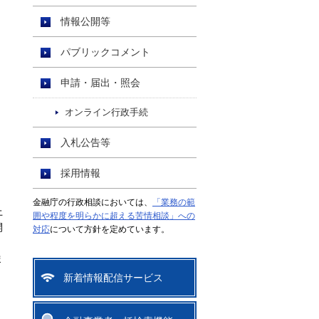
情報公開等
パブリックコメント
申請・届出・照会
オンライン行政手続
入札公告等
採用情報
金融庁の行政相談においては、
「業務の範
上
囲や程度を明らかに超える苦情相談」への
開
対応
について方針を定めています。
ま
新着情報配信サービス