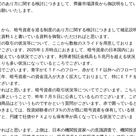
度のあり方に関する検討につきまして、齊藤市場課長から御説明をして
お願いいたします。
うから、暗号資産を巡る制度のあり方に関する検討につきまして補足説
に資料１と書いている資料を御覧いただければと思います。
産の取引の状況等について、ここから数枚のスライドを用意しておりま
ございます。2025年１月時点におきまして、暗号資産の日本国内にお
座を超えている状況でございます。利用者預託金残高も５兆円を超える状況
よりも多い状況になっているところでございます。
図でございます。青字がＥＴＦへのフロー、赤がＥＴＦ以外へのフロー
近年、暗号資産への資金流入が大きく拡大しておりまして、特にＥＴＦ
ございます。
ければと思います。暗号資産の取引状況等についてでございます。こち
結果ということで、昨年７月５日に公表しているものでございます。こ
融商品はどういうものですかという質問がございます。赤で囲っている
きましては、投資経験者の7.3％の方が既に暗号資産を保有している状
すと、円建て社債やＦＸよりも保有率が高くなっている状況でございま
ければと思います。上側は、日本の機関投資家への意識調査で、機関投