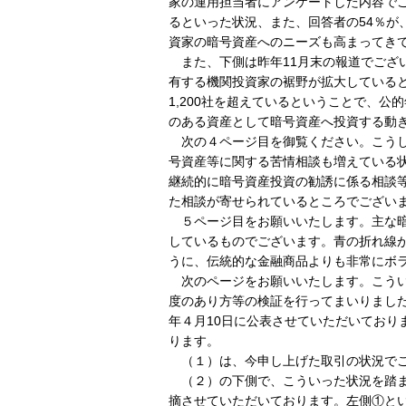
家の運用担当者にアンケートした内容でご
るといった状況、また、回答者の54％が
資家の暗号資産へのニーズも高まってき
また、下側は昨年11月末の報道でござ
有する機関投資家の裾野が拡大していると
1,200社を超えているということで、
のある資産として暗号資産へ投資する動
次の４ページ目を御覧ください。こう
号資産等に関する苦情相談も増えている
継続的に暗号資産投資の勧誘に係る相談等
た相談が寄せられているところでござい
５ページ目をお願いいたします。主な
しているものでございます。青の折れ線
うに、伝統的な金融商品よりも非常にボ
次のページをお願いいたします。こう
度のあり方等の検証を行ってまいりまし
年４月10日に公表させていただいており
ります。
（１）は、今申し上げた取引の状況で
（２）の下側で、こういった状況を踏
摘させていただいております。左側①と