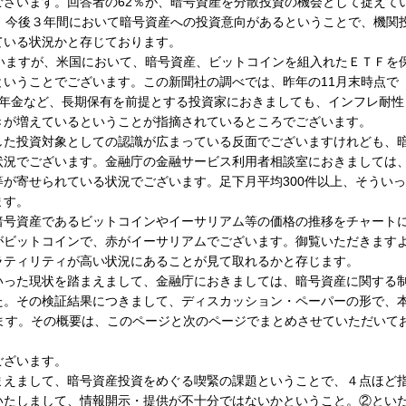
ざいます。回答者の62％が、暗号資産を分散投資の機会として捉えて
、今後３年間において暗号資産への投資意向があるということで、機関
ている状況かと存じております。
いますが、米国において、暗号資産、ビットコインを組入れたＥＴＦを
いうことでございます。この新聞社の調べでは、昨年の11月末時点で
公的年金など、長期保有を前提とする投資家におきましても、インフレ耐性
きが増えているということが指摘されているところでございます。
した投資対象としての認識が広まっている反面でございますけれども、
状況でございます。金融庁の金融サービス利用者相談室におきましては
が寄せられている状況でございます。足下月平均300件以上、そういっ
ます。
暗号資産であるビットコインやイーサリアム等の価格の推移をチャート
がビットコインで、赤がイーサリアムでございます。御覧いただきます
ラティリティが高い状況にあることが見て取れるかと存じます。
いった現状を踏まえまして、金融庁におきましては、暗号資産に関する
た。その検証結果につきまして、ディスカッション・ペーパーの形で、
ます。その概要は、このページと次のページでまとめさせていただいて
ございます。
まえまして、暗号資産投資をめぐる喫緊の課題ということで、４点ほど
いたしまして、情報開示・提供が不十分ではないかということ。②とい