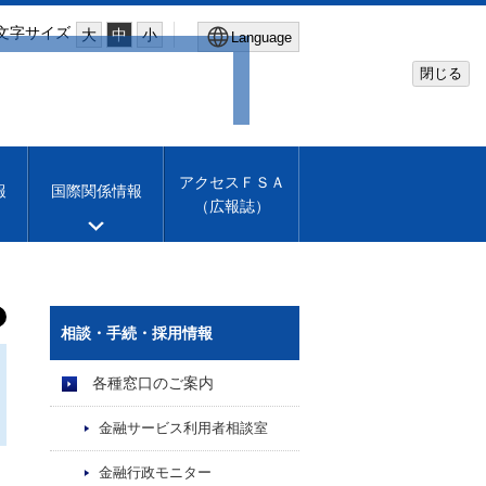
文字サイズ
大
中
小
Language
閉じる
Global Site
Financial Services Agency
アクセスＦＳＡ
報
国際関係情報
（広報誌）
Machine translation
English
相談・手続・採用情報
各種窓口のご案内
金融サービス利用者相談室
金融行政モニター