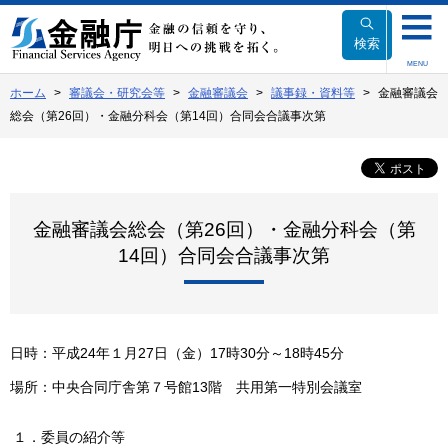
本
文
検索
へ
MENU
移
ホーム
審議会・研究会等
金融審議会
議事録・資料等
金融審議会
動
総会（第26回）・金融分科会（第14回）合同会合議事次第
金融審議会総会（第26回）・金融分科会（第
14回）合同会合議事次第
日時：平成24年１月27日（金）17時30分～18時45分
場所：中央合同庁舎第７号館13階 共用第一特別会議室
１．委員の紹介等