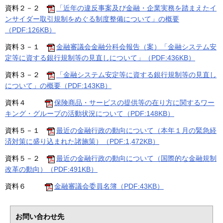
資料２－２
「近年の違反事案及び金融・企業実務を踏まえたイ
ンサイダー取引規制をめぐる制度整備について」の概要
（PDF:126KB）
資料３－１
金融審議会金融分科会報告（案）「金融システム安
定等に資する銀行規制等の見直しについて」（PDF:436KB）
資料３－２
「金融システム安定等に資する銀行規制等の見直し
について」の概要（PDF:143KB）
資料４
保険商品・サービスの提供等の在り方に関するワー
キング・グループの活動状況について（PDF:148KB）
資料５－１
最近の金融行政の動向について（本年１月の緊急経
済対策に盛り込まれた諸施策）（PDF:1,472KB）
資料５－２
最近の金融行政の動向について（国際的な金融規制
改革の動向）（PDF:491KB）
資料６
金融審議会委員名簿（PDF:43KB）
お問い合わせ先