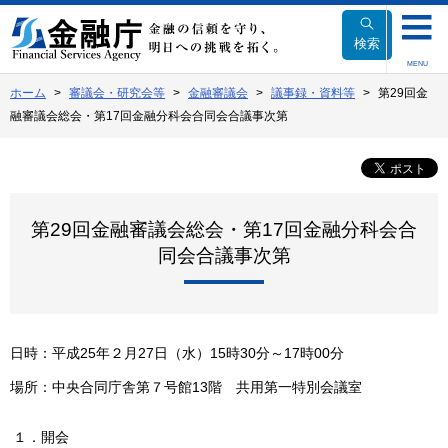
本
文
検索
へ
MENU
移
ホーム
審議会・研究会等
金融審議会
議事録・資料等
第29回金
動
融審議会総会・第17回金融分科会合同会合議事次第
第29回金融審議会総会・第17回金融分科会合
同会合議事次第
日時：平成25年２月27日（水）15時30分～17時00分
場所：中央合同庁舎第７号館13階 共用第一特別会議室
１．開会