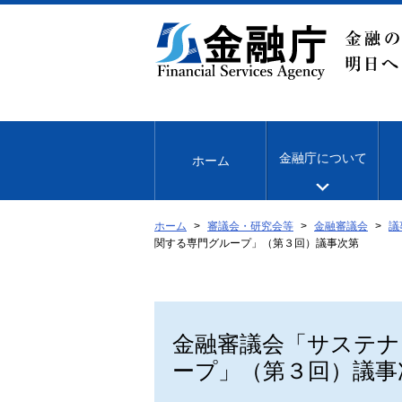
本
文
へ
移
動
金融庁について
ホーム
ホーム
審議会・研究会等
金融審議会
議
関する専門グループ」（第３回）議事次第
金融審議会「サステナ
ープ」（第３回）議事