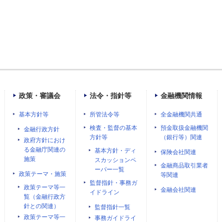
政策・審議会
法令・指針等
金融機関情報
基本方針等
所管法令等
全金融機関共通
検査・監督の基本
預金取扱金融機関
金融行政方針
方針等
（銀行等）関連
政府方針におけ
る金融庁関連の
基本方針・ディ
保険会社関連
施策
スカッションペ
金融商品取引業者
ーパー一覧
政策テーマ・施策
等関連
監督指針・事務ガ
政策テーマ等一
金融会社関連
イドライン
覧（金融行政方
針との関連）
監督指針一覧
政策テーマ等一
事務ガイドライ