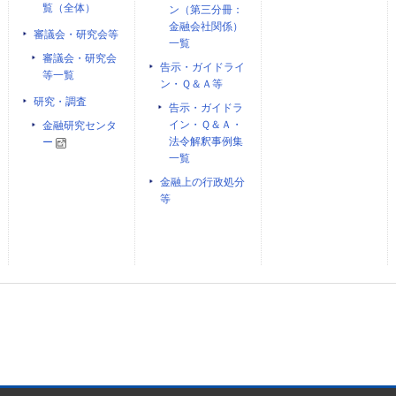
覧（全体）
ン（第三分冊：
金融会社関係）
審議会・研究会等
一覧
審議会・研究会
告示・ガイドライ
等一覧
ン・Ｑ＆Ａ等
研究・調査
告示・ガイドラ
イン・Ｑ＆Ａ・
金融研究センタ
法令解釈事例集
ー
一覧
金融上の行政処分
等