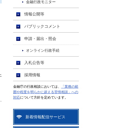
金融行政モニター
情報公開等
パブリックコメント
申請・届出・照会
オンライン行政手続
入札公告等
上
採用情報
金融庁の行政相談においては、
「業務の範
囲や程度を明らかに超える苦情相談」への
対応
について方針を定めています。
新着情報配信サービス