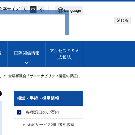
文字サイズ
大
中
小
Language
閉じる
Global Site
Financial Services Agency
アクセスＦＳＡ
報
国際関係情報
（広報誌）
Machine translation
English
」
金融審議会「サステナビリティ情報の保証に
相談・手続・採用情報
各種窓口のご案内
金融サービス利用者相談室