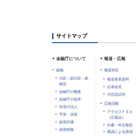
サイトマップ
金融庁について
報道・広報
組織
報道対応
大臣・副大臣・政
報道発表資料
務官
記者会見
金融庁の概要
大臣談話等
金融庁の改革
広報活動
所管の法人
アクセスＦＳＡ
予算・決算
（広報誌）
政策評価
白書・年次報告
採用情報
職員による講演