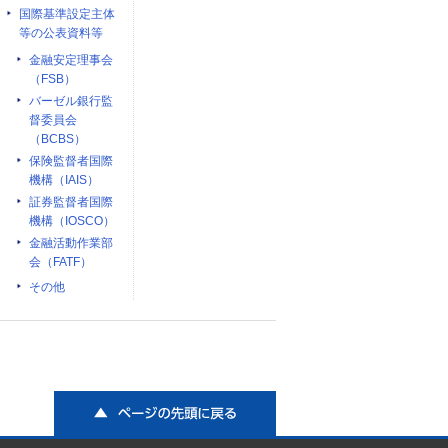
国際基準設定主体
等の公表資料等
金融安定理事会
（FSB）
バーゼル銀行監
督委員会
（BCBS）
保険監督者国際
機構（IAIS）
証券監督者国際
機構（IOSCO）
金融活動作業部
会（FATF）
その他
ページの先頭に戻る