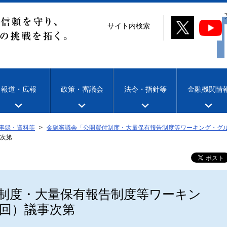
サイト内検索
報道・広報
政策・審議会
法令・指針等
金融機関情
事録・資料等
金融審議会「公開買付制度・大量保有報告制度等ワーキング・グ
次第
制度・大量保有報告制度等ワーキン
回）議事次第