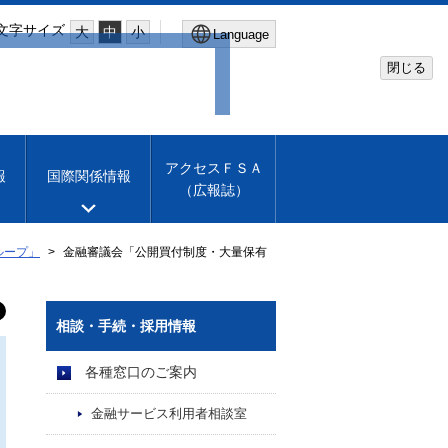
文字サイズ
大
中
小
Language
閉じる
Global Site
Financial Services Agency
アクセスＦＳＡ
報
国際関係情報
（広報誌）
Machine translation
English
ループ」
金融審議会「公開買付制度・大量保有
相談・手続・採用情報
各種窓口のご案内
金融サービス利用者相談室