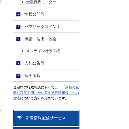
金融行政モニター
情報公開等
パブリックコメント
申請・届出・照会
オンライン行政手続
入札公告等
採用情報
金融庁の行政相談においては、
「業務の範
囲や程度を明らかに超える苦情相談」への
対応
について方針を定めています。
上
新着情報配信サービス