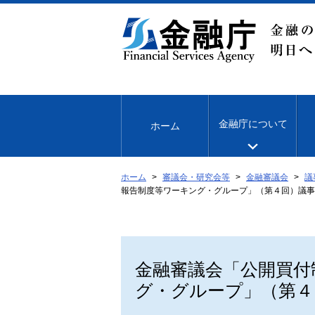
本
文
へ
移
動
金融庁について
ホーム
ホーム
審議会・研究会等
金融審議会
議
報告制度等ワーキング・グループ」（第４回）議事
金融審議会「公開買付
グ・グループ」（第４