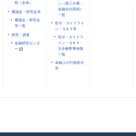
覧（全体）
ン（第三分冊：
金融会社関係）
審議会・研究会等
一覧
審議会・研究会
告示・ガイドライ
等一覧
ン・Ｑ＆Ａ等
研究・調査
告示・ガイドラ
イン・Ｑ＆Ａ・
金融研究センタ
法令解釈事例集
ー
一覧
金融上の行政処分
等