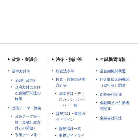
政策・審議会
法令・指針等
金融機関情報
基本方針等
所管法令等
全金融機関共通
検査・監督の基本
預金取扱金融機関
金融行政方針
方針等
（銀行等）関連
政府方針におけ
る金融庁関連の
基本方針・ディ
保険会社関連
施策
スカッションペ
金融商品取引業者
ーパー一覧
政策テーマ・施策
等関連
監督指針・事務ガ
政策テーマ等一
金融会社関連
イドライン
覧（金融行政方
針との関連）
監督指針一覧
政策テーマ等一
事務ガイドライ