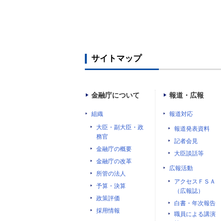
サイトマップ
金融庁について
報道・広報
組織
報道対応
大臣・副大臣・政
報道発表資料
務官
記者会見
金融庁の概要
大臣談話等
金融庁の改革
広報活動
所管の法人
アクセスＦＳＡ
予算・決算
（広報誌）
政策評価
白書・年次報告
採用情報
職員による講演