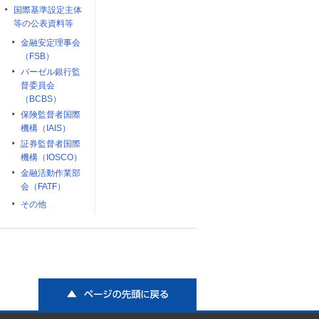
国際基準設定主体
等の公表資料等
金融安定理事会
（FSB）
バーゼル銀行監
督委員会
（BCBS）
保険監督者国際
機構（IAIS）
証券監督者国際
機構（IOSCO）
金融活動作業部
会（FATF）
その他
ページの先頭に戻る