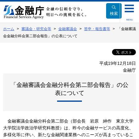
本
文
検索
へ
MENU
移
ホーム
審議会・研究会等
金融審議会
答申・報告書等
「金融審議
動
会金融分科会第二部会報告」の公表について
平成19年12月18日
金融庁
「金融審議会金融分科会第二部会報告」の公
表について
金融審議会金融分科会第二部会（部会長 岩原 紳作 東京大学
大学院法学政治学研究科教授）は、昨今の金融サービスの高度化、
多様化等に伴い、新たな金融関連業務へのニーズが高まっているこ