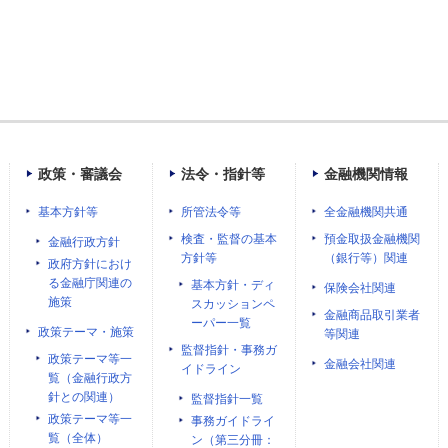
政策・審議会
法令・指針等
金融機関情報
基本方針等
所管法令等
全金融機関共通
検査・監督の基本
預金取扱金融機関
金融行政方針
方針等
（銀行等）関連
政府方針におけ
る金融庁関連の
基本方針・ディ
保険会社関連
施策
スカッションペ
金融商品取引業者
ーパー一覧
政策テーマ・施策
等関連
監督指針・事務ガ
政策テーマ等一
金融会社関連
イドライン
覧（金融行政方
針との関連）
監督指針一覧
政策テーマ等一
事務ガイドライ
覧（全体）
ン（第三分冊：