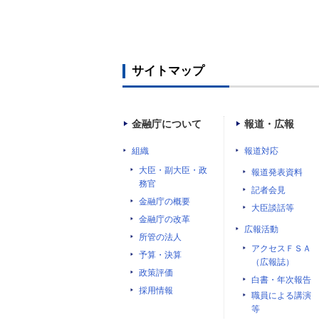
サイトマップ
金融庁について
報道・広報
組織
報道対応
大臣・副大臣・政
報道発表資料
務官
記者会見
金融庁の概要
大臣談話等
金融庁の改革
広報活動
所管の法人
アクセスＦＳＡ
予算・決算
（広報誌）
政策評価
白書・年次報告
採用情報
職員による講演
等