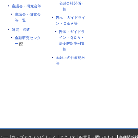
金融会社関係）
審議会・研究会等
一覧
審議会・研究会
告示・ガイドライ
等一覧
ン・Ｑ＆Ａ等
研究・調査
告示・ガイドラ
イン・Ｑ＆Ａ・
金融研究センタ
法令解釈事例集
ー
一覧
金融上の行政処分
等
シー
ウェブアクセシビリティ
アクセス
御意見・問い合わせ
各種情報検