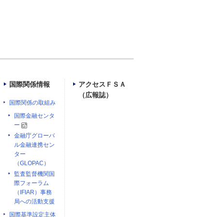
国際関係情報
アクセスＦＳＡ
（広報誌）
国際関係の取組み
国際金融センタ
ー
金融庁グローバ
ル金融連携セン
ター
（GLOPAC）
監査監督機関国
際フォーラム
（IFIAR）事務
局への活動支援
国際基準設定主体