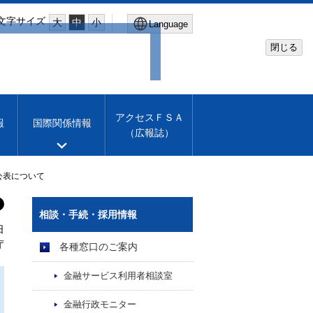
文字サイズ
大
中
小
Language
閉じる
Global Site
Financial Services Agency
アクセスＦＳＡ
報
国際関係情報
（広報誌）
Machine translation
English
公表について
相談・手続・採用情報
日
庁
各種窓口のご案内
金融サービス利用者相談室
金融行政モニター