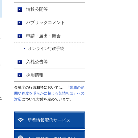
情報公開等
パブリックコメント
）
申請・届出・照会
し
オンライン行政手続
入札公告等
た
採用情報
金融庁の行政相談においては、
「業務の範
囲や程度を明らかに超える苦情相談」への
上
対応
について方針を定めています。
新着情報配信サービス