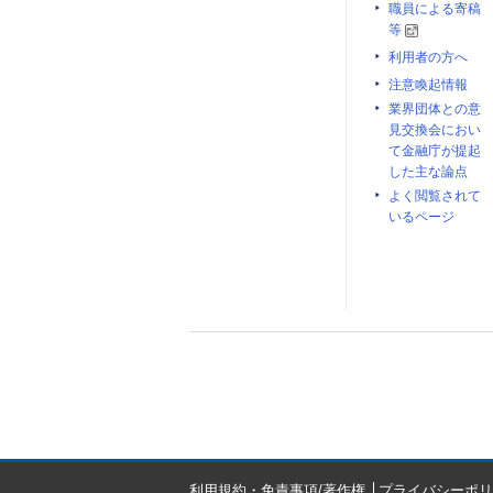
職員による寄稿
等
利用者の方へ
注意喚起情報
業界団体との意
見交換会におい
て金融庁が提起
した主な論点
よく閲覧されて
いるページ
利用規約・免責事項/著作権
プライバシーポリ