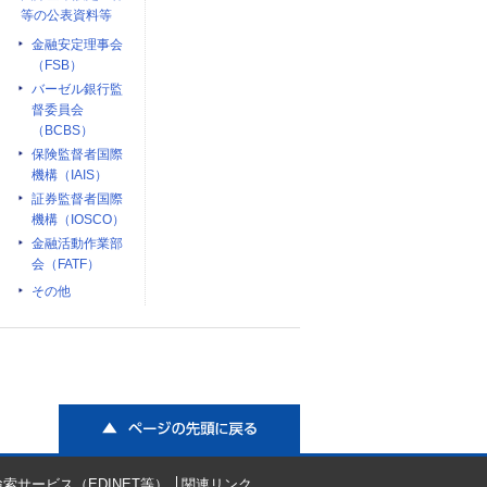
等の公表資料等
金融安定理事会
（FSB）
バーゼル銀行監
督委員会
（BCBS）
保険監督者国際
機構（IAIS）
証券監督者国際
機構（IOSCO）
金融活動作業部
会（FATF）
その他
ページの先頭に戻る
索サービス（EDINET等）
関連リンク