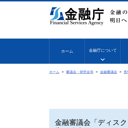
本
文
へ
移
動
金融庁について
ホーム
ホーム
審議会・研究会等
金融審議会
答
金融審議会「ディスク