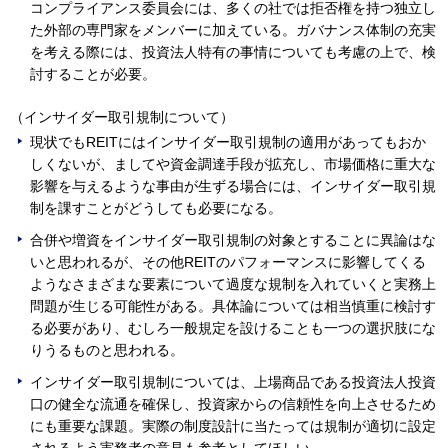
コンプライアンス委員会には、多くの社では拒否権を持つ独立し
た外部の専門家をメンバーに加えている。ガバナンス体制の充実
を考える際には、投資法人特有の事情についても考慮の上で、検
討することが必要。
（インサイダー取引規制について）
現状でもREITにはインサイダー取引規制の適用があってもおか
しくないが、ましてや資金調達手段が拡充し、市場価格に重大な
影響を与えるような事由が生ずる場合には、インサイダー取引規
制を課すことがどうしても必要になる。
合併や増資をインサイダー取引規制の対象とすることに異論はな
いと思われるが、その他REITのパフォーマンスに影響してくる
ようなさまざまな要素について過度な規制を入れていくと実務上
問題が生じる可能性がある。具体論については相当慎重に検討す
る必要があり、むしろ一般規定を設けることも一つの選択肢にな
りうるものと思われる。
インサイダー取引規制については、上場商品である投資法人投資
口の健全な流通を確保し、投資家からの信頼性を向上させるため
にも重要な課題。実際の制度設計に当たっては規制が適切に設定
されるよう実務者の意見も参考としてほしい。