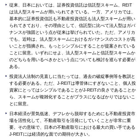
従来、日本においては、証券投資信託は信託型スキーム、REIT
は法人型スキームが用いられてきている。一方、アメリカでは、
基本的に証券投資信託も不動産投資信託も法人型スキームが用い
られてきており、その理由として、信託型に比べて法人型はガバ
ナンスが強固という点が従来は挙げられていた。ただ、アメリカ
でも、近時は、法人型スキームにおけるガバナンスのコストが高
いことが指摘され、もっとシンプルにすることが提案されている
ことに留意。いずれにせよ、法人型スキームと信託型スキームか
のどちらを用いるべきかという点についても検討を巡らす必要が
ある。
投資法人法制の見直しに当たっては、過去の破綻事例等を教訓と
する必要がある。ただ、J-REITは導管体にすぎないこと、個人投
資家にとってはシンプルであることがJ-REITの良さであることか
ら、スキームが複雑化することがプラスになるばかりではないこ
とに留意。
日本経済が景気低迷、デフレから脱却するためにも不動産投資市
場を活性化して、不動産取引を活発にしていくことが非常に重
要。その意味で、日本の不動産取引における最大の買い手である
J-REITには経済的な面での期待が大きい。