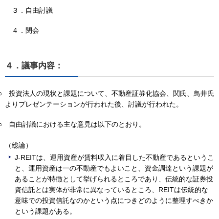
３．自由討議
４．閉会
４．議事内容：
○
投資法人の現状と課題について、不動産証券化協会、関氏、鳥井氏
よりプレゼンテーションが行われた後、討議が行われた。
○
自由討議における主な意見は以下のとおり。
（総論）
J-REITは、運用資産が賃料収入に着目した不動産であるというこ
と、運用資産は一の不動産でもよいこと、資金調達という課題が
あることが特徴として挙げられるところであり、伝統的な証券投
資信託とは実体が非常に異なっているところ、REITは伝統的な
意味での投資信託なのかという点につきどのように整理すべきか
という課題がある。