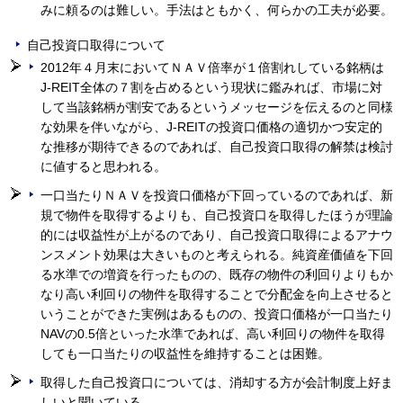
みに頼るのは難しい。手法はともかく、何らかの工夫が必要。
自己投資口取得について
2012年４月末においてＮＡＶ倍率が１倍割れしている銘柄は
J-REIT全体の７割を占めるという現状に鑑みれば、市場に対
して当該銘柄が割安であるというメッセージを伝えるのと同様
な効果を伴いながら、J-REITの投資口価格の適切かつ安定的
な推移が期待できるのであれば、自己投資口取得の解禁は検討
に値すると思われる。
一口当たりＮＡＶを投資口価格が下回っているのであれば、新
規で物件を取得するよりも、自己投資口を取得したほうが理論
的には収益性が上がるのであり、自己投資口取得によるアナウ
ンスメント効果は大きいものと考えられる。純資産価値を下回
る水準での増資を行ったものの、既存の物件の利回りよりもか
なり高い利回りの物件を取得することで分配金を向上させると
いうことができた実例はあるものの、投資口価格が一口当たり
NAVの0.5倍といった水準であれば、高い利回りの物件を取得
しても一口当たりの収益性を維持することは困難。
取得した自己投資口については、消却する方が会計制度上好ま
しいと聞いている。