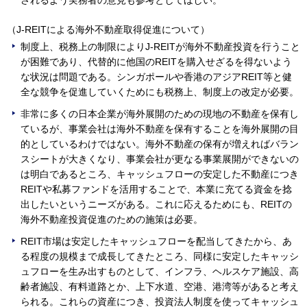
（J-REITによる海外不動産取得促進について）
制度上、税務上の制限によりJ-REITが海外不動産投資を行うこと
が困難であり、代替的に他国のREITを購入せざるを得ないよう
な状況は問題である。シンガポールや香港のアジアREIT等と健
全な競争を促進していくためにも税務上、制度上の改定が必要。
非常に多くの日本企業が海外展開のための現地の不動産を保有し
ているが、事業会社は海外不動産を保有することを海外展開の目
的としているわけではない。海外不動産の保有が増えればバラン
スシートが大きくなり、事業会社が更なる事業展開ができないの
は明白であるところ、キャッシュフローの安定した不動産につき
REITや私募ファンドを活用することで、本業に充てる資金を捻
出したいというニーズがある。これに応えるためにも、REITの
海外不動産投資促進のための施策は必要。
REIT市場は安定したキャッシュフローを配当してきたから、あ
る程度の規模まで成長してきたところ、同様に安定したキャッシ
ュフローを生み出すものとして、インフラ、ヘルスケア施設、高
齢者施設、有料道路とか、上下水道、空港、港湾等があると考え
られる。これらの資産につき、投資法人制度を使ってキャッシュ