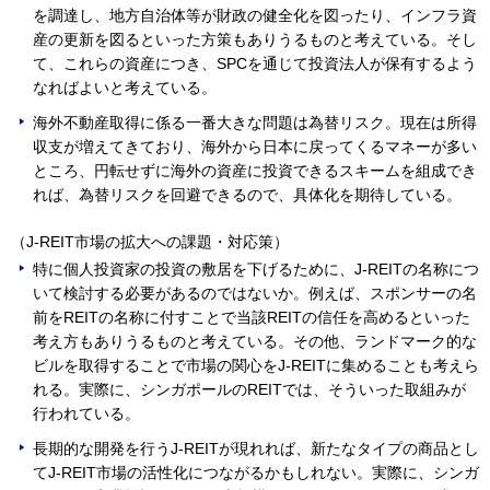
を調達し、地方自治体等が財政の健全化を図ったり、インフラ資
産の更新を図るといった方策もありうるものと考えている。そし
て、これらの資産につき、SPCを通じて投資法人が保有するよう
なればよいと考えている。
海外不動産取得に係る一番大きな問題は為替リスク。現在は所得
収支が増えてきており、海外から日本に戻ってくるマネーが多い
ところ、円転せずに海外の資産に投資できるスキームを組成でき
れば、為替リスクを回避できるので、具体化を期待している。
（J-REIT市場の拡大への課題・対応策）
特に個人投資家の投資の敷居を下げるために、J-REITの名称につ
いて検討する必要があるのではないか。例えば、スポンサーの名
前をREITの名称に付すことで当該REITの信任を高めるといった
考え方もありうるものと考えている。その他、ランドマーク的な
ビルを取得することで市場の関心をJ-REITに集めることも考えら
れる。実際に、シンガポールのREITでは、そういった取組みが
行われている。
長期的な開発を行うJ-REITが現れれば、新たなタイプの商品とし
てJ-REIT市場の活性化につながるかもしれない。実際に、シンガ