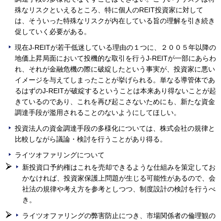
殊なリスクといえるところ、特に個人のREIT投資家に対して
は、そういった特殊なリスクが内在している旨の理解を引き続き
促していく必要がある。
現在J-REITが若干低迷している理由の１つに、２００５年以降の
地価上昇局面において投機的な取引を行うJ-REITが一部にあらわ
れ、それが金融危機の際に破綻したという事実が、投資家に悪い
イメージを与えてしまったことが挙げられる。単なる導管体であ
るはずのJ-REITが破綻するということは本来あり得ないことが起
きているのであり、これを再び起こさないためにも、新たな資金
調達手段が濫用されることのないようにしてほしい。
投資法人の資金調達手段の多様化については、株式会社の規律と
比較しながら議論・検討を行うことがあり得る。
ライツオファリングについて
新投資口予約権はこれを売却できるような仕組みを策定してお
かなければ、投資家保護上問題が生じる可能性があるので、会
社法の規律や考え方を参考としつつ、制度設計の検討を行うべ
き。
ライツオファリングの弊害防止につき、市場関係者の倫理観の