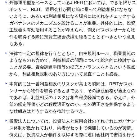
外部運用型をベースとしているJ-REITにおいては、できる限りス
ポンサー、REIT、運用会社が同じ箱に乗って利益相反にならな
いように、あるいは利益相反になる場合にはそれをチェックする
ガバナンスのメカニズムを設けることが重要。具体的には、投資
主総会を有効活用することが考えられ、例えばスポンサーから物
件を取得する際に投資主総会決議を経ることとすべきという意見
もある。
法律で一定の規律を行うとともに、自主規制ルール、職業規範の
ようなものも含めて、利益相反の問題について総合的に検討する
ことが必要。資金調達手段等の拡充とバランスをとるという視点
から、利益相反規制のあり方について見直すことも必要。
本質的には一番利益相反のリスクが高まる瞬間は、REITがスポ
ンサーから物件を取得するときであり、その譲渡価格が適正なの
であれば、利益相反のリスクは相当程度軽減できる。ゆえに、外
部の鑑定評価がどの程度適正なのか、その適正さを担保するよう
な仕組みはどうするかを検討するべき。
投資法人については、投資法人と運用会社のそれぞれにガバナン
ス体制が敷かれており、両者がセットで機能しているのが実情。
例えば、投資法人が物件を取得する際に運用会社内で審議を行う