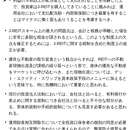
利益の９割以上が配当金として支払われることを理解した上
で、投資家はJ-REITを購入してきていることに鑑みれば、運
用会社において支払配当額・内部留保額につき裁量を有するこ
とはマイナスに働く面もありうることを考慮するべき。
J-REITスキーム上の最大の問題点は、会計と税務が乖離した場合
に非常に多額な税金が課されるという点。このような制度上の欠
点を修正するためには、J-REITに関する税制を含めた制度上の改
正が必要。
優良な不動産の取引促進という観点からすれば、REITへの不動
産現物出資及び課税の繰り延べという形で、遊休の優良な不動産
をマーケットに呼び込むべき。また現物出資については、デッ
ト・エクイティ・スワップを資本政策手段のメニューに加えると
いう意味でも、特に危機時において重要だと思われる。
現行の投資法人法制においては、会社法と比べると、有利発行や
差止めに関する規制につき会社法と比べると不十分な部分があ
る。実体的規制や手続的規制についても見直す必要があると思わ
れる。
運用財産相互間取引について全投資口保有者の個別の同意が必要
である点は実態に合わないと考えられるので、弊害防止措置を考