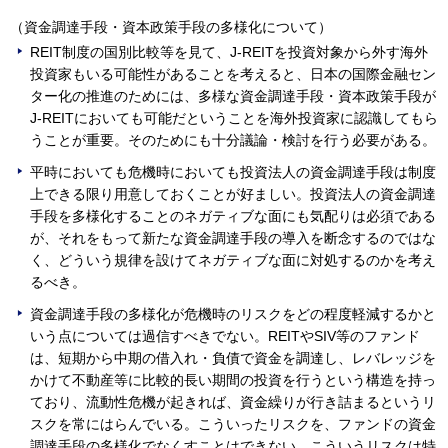
（資金調達手段・資本政策手段の多様化について）
REIT制度の国別比較等を見て、J-REITを投資対象から外す海外
投資家もいる可能性があることを考えると、日本の国際金融セン
ター化の推進のためには、多様な資金調達手段・資本政策手段が
J-REITにおいても可能だということを海外投資家に認識してもら
うことが重要。そのためにも十分議論・検討を行う必要がある。
平時においても危機時においても投資法人の資金調達手段は制度
上できる限り用意しておくことが好ましい。投資法人の資金調達
手段を多様化することのネガティブな面にも気配りは必須である
が、それをもって新たな資金調達手段の導入を断念するのではな
く、どういう規律を設けてネガティブな面に対処するのかを考え
るべき。
資金調達手段の多様化が危機時のリスクをどの程度軽減するかと
いう点については過信すべきでない。REITやSIV等のファンド
は、短期から中期の借入れ・負債で資金を調達し、レバレッジを
かけて不動産等に比較的長い期間の投資を行うという構造を持っ
ており、流動性危機が起きれば、資金繰りが行き詰まるというリ
スクを常にはらんでいる。こういったリスクを、ファンドの資金
調達手段の多様化でなくすことはできない。こういうリスクは特