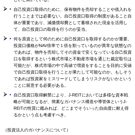
自己投資口取得のために、保有物件を売却することや借入れを
行うことまでは必要ない。自己投資口取得の制度があること自
体が重要であり、減価償却費として蓄積された現金を活用し
て、自己投資口の取得を行うのが妥当。
何を原資として何のために自己投資口を取得するのかが重要。
投資口価格がNAV倍率で１倍を割っているのが異常な状態なの
であれば、物件を売却してその資金で安くなっている自己投資
口を取得するという株式市場と不動産市場を通じた裁定取引は
可能だが、株式市場の中で高値で増資をすることを目的に安値
で自己投資口取得を行うことが果たして可能なのか。もしそう
であれば投資家をミスリードしてしまうリスクがないかという
ことに留意する必要がある。
自己投資口取得解禁により、J-REITにおいては多様な資本戦
略が可能となるが、簡素なガバナンス構造や導管体というJ-
REITの性質に鑑みれば、どこまでそういった自由度に耐え得
るかという点も考慮すべき。
（投資法人のガバナンスについて）