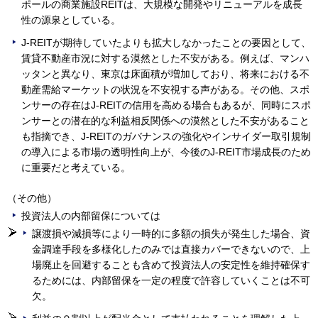
ポールの商業施設REITは、大規模な開発やリニューアルを成長
性の源泉としている。
J-REITが期待していたよりも拡大しなかったことの要因として、
賃貸不動産市況に対する漠然とした不安がある。例えば、マンハ
ッタンと異なり、東京は床面積が増加しており、将来における不
動産需給マーケットの状況を不安視する声がある。その他、スポ
ンサーの存在はJ-REITの信用を高める場合もあるが、同時にスポ
ンサーとの潜在的な利益相反関係への漠然とした不安があること
も指摘でき、J-REITのガバナンスの強化やインサイダー取引規制
の導入による市場の透明性向上が、今後のJ-REIT市場成長のため
に重要だと考えている。
（その他）
投資法人の内部留保については
譲渡損や減損等により一時的に多額の損失が発生した場合、資
金調達手段を多様化したのみでは直接カバーできないので、上
場廃止を回避することも含めて投資法人の安定性を維持確保す
るためには、内部留保を一定の程度で許容していくことは不可
欠。