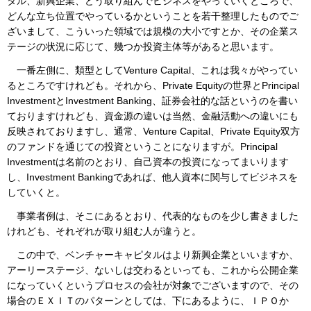
タル、新興企業、どう取り組んでビジネスをやっていくところで、
どんな立ち位置でやっているかということを若干整理したものでご
ざいまして、こういった領域では規模の大小ですとか、その企業ス
テージの状況に応じて、幾つか投資主体等があると思います。
一番左側に、類型としてVenture Capital、これは我々がやってい
るところですけれども。それから、Private Equityの世界とPrincipal
InvestmentとInvestment Banking、証券会社的な話というのを書い
ておりますけれども、資金源の違いは当然、金融活動への違いにも
反映されておりますし、通常、Venture Capital、Private Equity双方
のファンドを通じての投資ということになりますが。Principal
Investmentは名前のとおり、自己資本の投資になってまいります
し、Investment Bankingであれば、他人資本に関与してビジネスを
していくと。
事業者例は、そこにあるとおり、代表的なものを少し書きました
けれども、それぞれが取り組む人が違うと。
この中で、ベンチャーキャピタルはより新興企業といいますか、
アーリーステージ、ないしは交わるといっても、これから公開企業
になっていくというプロセスの会社が対象でございますので、その
場合のＥＸＩＴのパターンとしては、下にあるように、ＩＰＯか