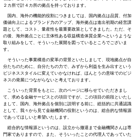
２カ所で計４カ所の拠点を持っております。
国内、海外の機能的役割につきましては、国内拠点は品質、付加
価値向上によるブランド力のアップ、海外拠点は進出初期の経営課
題として、コスト、量産性を最重要政策としてきました。ただ、そ
の後、海外拠点ごとに主体性ある収益構造体質企業へというような
取り組みをして、そういった展開を図っているところでございま
す。
そういった事業構造の変革の背景といたしまして、現地拠点が自
分たちのために、自分たちの力で、みずから利益を生み出すという
ビジネススタイルに変えていかなければ、ほんとうの意味でのビジ
ネスの発展につながらないと考えております。
こういった背景をもとに、次のページに移らせていただきまし
て、求める金融サービスとの項目ですが、この項目の前段といたし
まして、国内、海外拠点を個別に説明する前に、総括的に共通認識
として、我々から見て金融機関の役割というのは、総合的な情報源
であってほしいと希望いたします。
総合的な情報源というのは、設立から撤退まで金融機関さんは専
門家でありますので、また、そういったことの代理人であっていた