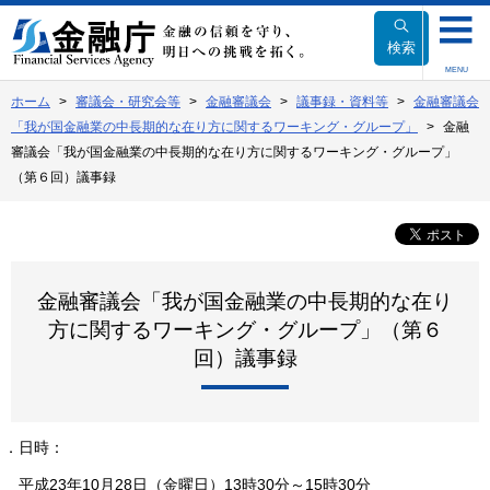
本
文
検索
へ
MENU
移
ホーム
審議会・研究会等
金融審議会
議事録・資料等
金融審議会
動
「我が国金融業の中長期的な在り方に関するワーキング・グループ」
金融
審議会「我が国金融業の中長期的な在り方に関するワーキング・グループ」
（第６回）議事録
金融審議会「我が国金融業の中長期的な在り
方に関するワーキング・グループ」（第６
回）議事録
１．日時：
平成23年10月28日（金曜日）13時30分～15時30分