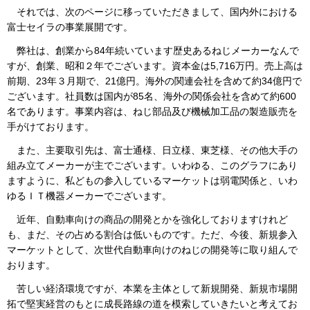
それでは、次のページに移っていただきまして、国内外における
富士セイラの事業展開です。
弊社は、創業から84年続いています歴史あるねじメーカーなんで
すが、創業、昭和２年でございます。資本金は5,716万円。売上高は
前期、23年３月期で、21億円。海外の関連会社を含めて約34億円で
ございます。社員数は国内が85名、海外の関係会社を含めて約600
名であります。事業内容は、ねじ部品及び機械加工品の製造販売を
手がけております。
また、主要取引先は、富士通様、日立様、東芝様、その他大手の
組み立てメーカーが主でございます。いわゆる、このグラフにあり
ますように、私どもの参入しているマーケットは弱電関係と、いわ
ゆるＩＴ機器メーカーでございます。
近年、自動車向けの商品の開発とかを強化しておりますけれど
も、まだ、その占める割合は低いものです。ただ、今後、新規参入
マーケットとして、次世代自動車向けのねじの開発等に取り組んで
おります。
苦しい経済環境ですが、本業を主体として新規開発、新規市場開
拓で堅実経営のもとに成長路線の道を模索していきたいと考えてお