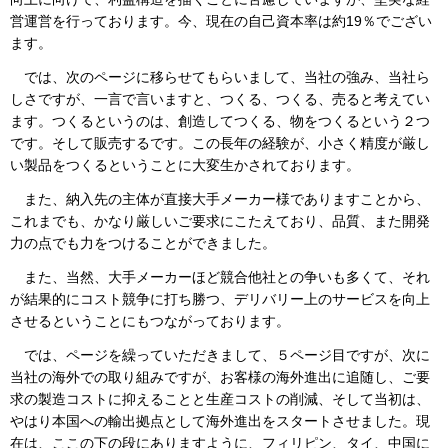
営運営を行っております。今、現在の自己資本率は約19％でござい
ます。
では、次のページに移らせてもらいまして、当社の強み、当社ら
しさですが、一言で言いますと、つくる、つくる、売ると考えてい
ます。つくるというのは、創造してつくる、物をつくるという２つ
です。そして販売するです。この長年の経験が、小さく精度が厳し
い製品をつくるということに大変生かされております。
また、納入先の主体が直接大手メーカー様でありますことから、
これまでも、かなり厳しいご要求にこたえており、品質、また開発
力の点でも力をつけることができました。
また、当然、大手メーカーほど競合他社との争いも多くて、それ
が結果的にコスト競争に打ち勝つ、デリバリー上のサービスを向上
させるということにもつながっております。
では、ページを繰っていただきまして、５ページ目ですが、次に
当社の海外での取り組みですが、お客様の海外進出に追随し、ご要
求の製造コストに抑えることと生産コストの削減、そして当初は、
やはり本国への輸出拠点として海外進出をスタートさせました。現
在は、ここの下の段にありますように、フィリピン、タイ、中国に