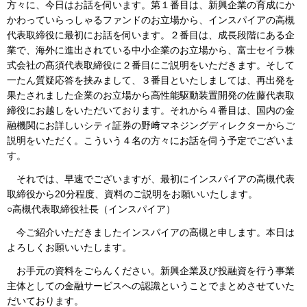
方々に、今日はお話を伺います。第１番目は、新興企業の育成にか
かわっていらっしゃるファンドのお立場から、インスパイアの高槻
代表取締役に最初にお話を伺います。２番目は、成長段階にある企
業で、海外に進出されている中小企業のお立場から、富士セイラ株
式会社の髙須代表取締役に２番目にご説明をいただきます。そして
一たん質疑応答を挟みまして、３番目といたしましては、再出発を
果たされました企業のお立場から高性能駆動装置開発の佐藤代表取
締役にお越しをいただいております。それから４番目は、国内の金
融機関にお詳しいシティ証券の野﨑マネジングディレクターからご
説明をいただく。こういう４名の方々にお話を伺う予定でございま
す。
それでは、早速でございますが、最初にインスパイアの高槻代表
取締役から20分程度、資料のご説明をお願いいたします。
○高槻代表取締役社長（インスパイア）
今ご紹介いただきましたインスパイアの高槻と申します。本日は
よろしくお願いいたします。
お手元の資料をごらんください。新興企業及び投融資を行う事業
主体としての金融サービスへの認識ということでまとめさせていた
だいております。