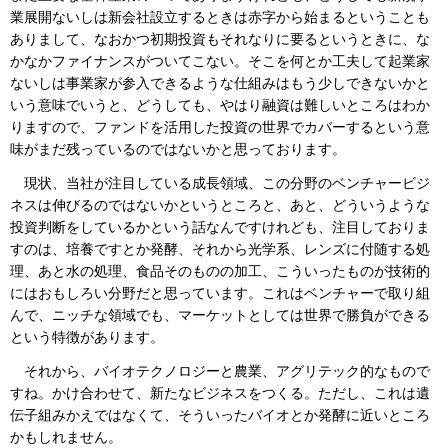
業展開ないしは新会社設立するときは赤字から始まるということも
ありまして、なおかつ初期投資もそれなりに要るというときに、な
かなかファイナンスがついてこない。そこを何とか工夫して起業家
ないしは事業家が参入できるような仕組みはもう少しできないかと
いう意味でいうと、どうしても、やはり融資は難しいところはわか
りますので、ファンドを活用した投資の世界でカバーするという意
味がまだ残っているのではないかと思っております。
現状、当社が注目している成長領域、この分野のベンチャービジ
ネスは伸びるのではないかというところと、あと、どういうような
投資判断をしているかという話なんですけれども、注目しておりま
すのは、培養ですとか発酵、それから光学系、レンズに付随する処
理、あと水の処理、食品そのものの加工、こういったものが技術的
にはおもしろい分野だと思っています。これはベンチャーで取り組
んで、ニッチな領域でも、マーケットとしては世界で勝負ができる
という特徴があります。
それから、バイオテクノロジーと農業、アグリテック的なもので
すね。かけ合わせて、新たなビジネスをつくる。ただし、これは遺
伝子組みかえではなくて、そういったバイオとか発酵に近いところ
かもしれません。