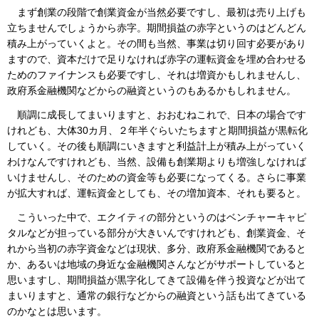
まず創業の段階で創業資金が当然必要ですし、最初は売り上げも
立ちませんでしょうから赤字。期間損益の赤字というのはどんどん
積み上がっていくよと。その間も当然、事業は切り回す必要があり
ますので、資本だけで足りなければ赤字の運転資金を埋め合わせる
ためのファイナンスも必要ですし、それは増資かもしれませんし、
政府系金融機関などからの融資というのもあるかもしれません。
順調に成長してまいりますと、おおむねこれで、日本の場合です
けれども、大体30カ月、２年半ぐらいたちますと期間損益が黒転化
していく。その後も順調にいきますと利益計上が積み上がっていく
わけなんですけれども、当然、設備も創業期よりも増強しなければ
いけませんし、そのための資金等も必要になってくる。さらに事業
が拡大すれば、運転資金としても、その増加資本、それも要ると。
こういった中で、エクイティの部分というのはベンチャーキャピ
タルなどが担っている部分が大きいんですけれども、創業資金、そ
れから当初の赤字資金などは現状、多分、政府系金融機関であると
か、あるいは地域の身近な金融機関さんなどがサポートしていると
思いますし、期間損益が黒字化してきて設備を伴う投資などが出て
まいりますと、通常の銀行などからの融資という話も出てきている
のかなとは思います。