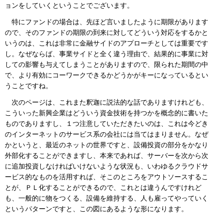
ョンをしていくということでございます。
特にファンドの場合は、先ほど言いましたように期限があります
ので、そのファンドの期限の到来に対してどういう対応をするかと
いうのは、これは非常に金融サイドのアプローチとしては重要です
し。なぜならば、事業サイドと全く違う理由で、結果的に事業に対
しての影響も与えてしまうことがありますので、限られた期間の中
で、より有効にコーワークできるかどうかがキーになっているとい
うことですね。
次のページは、これまた釈迦に説法的な話でありますけれども、
こういった新興企業はどういう資金技術を持つかを概念的に書いた
ものでありますし、１つ注意していただきたいのは、これは今どき
のインターネットのサービス系の会社には当てはまりません。なぜ
かというと、最近のネットの世界ですと、設備投資の部分をかなり
外部化することができますし、本来であれば、サーバーを次から次
に追加投資しなければいけないような状況も、いわゆるクラウドサ
ービス的なものを活用すれば、そこのところをアウトソースするこ
とが、ＰＬ化することができるので、これとは違うんですけれど
も、一般的に物をつくる、設備を維持する、人も雇ってやっていく
というパターンですと、この図にあるような形になります。