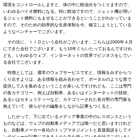
環境をコントロールしますと、体の中に軽油分をつくりますので、
いわゆるバイオ燃料になる。特に軽油ですので、ジェット機が用い
るジェット燃料にもまぜることができるということがわかっていま
すので、そのための効率的な生産体制を今、確立しようとしている
ようなベンチャーでございます。
その次に、ＩＩＤという会社がございます。こちらは2000年４月
にできた会社でございます。もう10年ぐらいたっておるんですけれ
ども、いわゆるウェブ、インターネットの世界でビジネスをしてい
る会社でございます。
特徴としては、通常のウェブサービスですと、情報をみずからつ
くり出すよりは、ある情報を組み合わせて、ポータルのような形で
提供して人を集めるということが多いんですけれども、ここは専門
の各カテゴリー、例えば自動車、あるいはインターネットの技術、
あるいはセキュリティーなど、カテゴリーされた各分野の専門家を
抱えていて、彼らがその編集をしながら記事もつくると。
したがって、下に出ているメディア事業の中のレスポンスという
ものなどは、ウェブの自動車メディアでは唯一だと思いますけれど
も、自動車メーカー各社のトップマネジメントと直接面談をしてイ
ンタビューが記事にできるような力を持っている会社でございまし