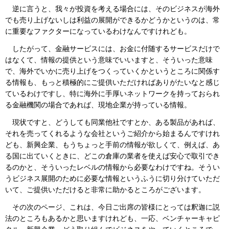
逆に言うと、我々が投資を考える場合には、そのビジネスが海外
でも売り上げないしは利益の展開ができるかどうかというのは、常
に重要なファクターになっているわけなんですけれども。
したがって、金融サービスには、お金に付随するサービスだけで
はなくて、情報の提供という意味でいいますと、そういった意味
で、海外でいかに売り上げをつくっていくかというところに関係す
る情報も、もっと積極的にご提供いただければありがたいなと感じ
ているわけですし、特に海外に手厚いネットワークを持っておられ
る金融機関の場合であれば、現地企業が持っている情報。
現状ですと、どうしても同業他社ですとか、ある製品があれば、
それを売ってくれるような会社というご紹介から始まるんですけれ
ども、新興企業、もうちょっと手前の情報が欲しくて、例えば、あ
る国に出ていくときに、どこの倉庫の業者を使えば安心で取引でき
るのかと、そういったレベルの情報から必要なわけですね。そうい
うビジネス展開のために必要な情報というふうに切り分けていただ
いて、ご提供いただけると非常に助かるところがございます。
その次のページ、これは、今日ご出席の皆様にとっては釈迦に説
法のところもあるかと思いますけれども、一応、ベンチャーキャピ