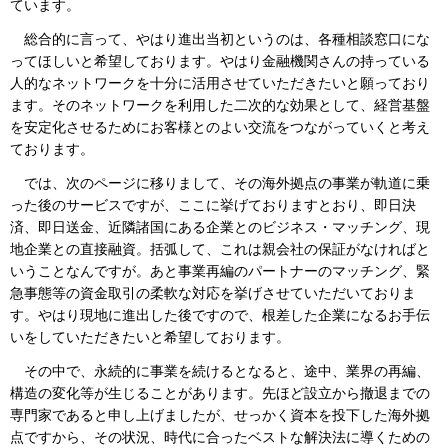
ています。
総合的に言って、やはり進出当初というのは、各種相談窓口にな
ってほしいと希望しております。やはり金融機関さんの持っている
人的なネットワークを十分に活用させていただきたいと願っており
ます。そのネットワークを利用した二次的な効果として、経営基盤
を安定化させるためにお客様とのよい交流をつながっていくと考え
ております。
では、次のページに移りまして、その海外拠点の事業が軌道に乗
った後のサービスですが、ここに挙げておりますとおり、即日決
済、即日送金、近隣諸国にある企業とのビジネス・マッチング、現
地企業との直接融資。括弧して、これは親会社の保証がなければと
いうことなんですが。あと事業再編のパートナーのマッチング、緊
急事態等の資金取引の柔軟な対応を挙げさせていただいておりま
す。やはり現地に進出した後ですので、根差した企業になるお手伝
いをしていただきたいと希望しております。
その中で、永続的に事業を続けるとなると、途中、業界の再編、
構造の変化等が生じることがあります。先ほど設立から撤退までの
専門家であると申し上げましたが、せっかく資本を投下した海外拠
点ですから、その状況、時代に合ったベストな解決法に導くための