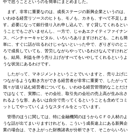
中で思うことというのを簡単にまとめました。
まず、非常に重要なのは、成長ステージの新興企業というのは、
いわゆる経営リソースのヒトも、モノも、カネも、すべて不足しま
す。必要になって銀行借り入れ申し込んで、すぐ貸してくれるとい
うことでもございませんし、一方で、じゃあエクイティファイナン
ス、ベンチャーキャピタル、いろいろありますけれども、これも簡
単に、すぐに話が出るわけじゃないといった中で、ぎりぎりのとこ
ろで成長していても、苦労しながらやっているわけなんですけれど
も、結局、利益を伴う売り上げがすべてをいやしてくれるというよ
うな状況にあるわけです。
したがって、マネジメントということでいいますと、売り上げに
つながるような動き方ができる経営者が非常に重要で、したがって
我々が送り込む経営者についても、いわゆる経営管理的なことだけ
ではなくて、実際に、その会社、取引先の会社の売上高が生み出さ
れるような形、あるいは自分で売ってくるということも含めてコミ
ットしてやっていくようなスタイルをとっています。
管理のほうに関しては、特に金融機関のほうからＣＦＯ人材のよ
うな話が出てまいりますけれども、こういう成長途上にある新興企
業の場合は、でき上がった財務諸表が分析できて、そこからいろい