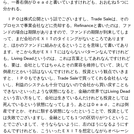
ら、一番右側がＤｅａｄと書いていますけれども、おおむね５つに
分かれる。
ＩＰＯは株式公開という話でございますし、Trade Saleは、その
プロセスで事業会社などに売却する。Refinanceと書いたのは、ファ
ンドの場合は期限がありますので、ファンドの期限が到来してしま
って、まだ会社のＥＸＩＴのタイミングがないところであります
と、ほかのファンドに組みかえるということを意味して書いてあり
ます。そこから先がＥＸＩＴにはならないパターンなんですけれど
も。Living Deadというのは、これは言葉としてあれなんですけれど
も、要は、会社としてはちゃんとその業容を維持していて、決して
倒産だとかいう話はないんですけれども、投資という観点でいきま
すと、ＩＰＯもできないし、Trade Saleで買ってくれる会社もいな
いし、利益のシステムも十分ではないので会社から買い戻すことも
できないといったような状態になると、金融の世界ではLiving Dead
という言い方をして、会社は生きているんだけれども投資としては
死んでいるという状態になってしまう。あとはＤｅａｄ。これは倒
産ですとか、それに類する状態になったということで、投資として
は失敗でございますし、金融としても１つの区切りがつくというこ
とでございまして、そうならないように、左のほうになるようにす
るんですけれども、こういったＥＸＩＴを想定しながらオペレーシ