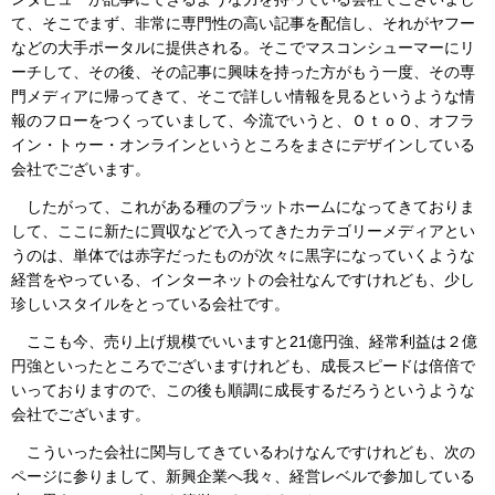
て、そこでまず、非常に専門性の高い記事を配信し、それがヤフー
などの大手ポータルに提供される。そこでマスコンシューマーにリ
ーチして、その後、その記事に興味を持った方がもう一度、その専
門メディアに帰ってきて、そこで詳しい情報を見るというような情
報のフローをつくっていまして、今流でいうと、ＯｔｏＯ、オフラ
イン・トゥー・オンラインというところをまさにデザインしている
会社でございます。
したがって、これがある種のプラットホームになってきておりま
して、ここに新たに買収などで入ってきたカテゴリーメディアとい
うのは、単体では赤字だったものが次々に黒字になっていくような
経営をやっている、インターネットの会社なんですけれども、少し
珍しいスタイルをとっている会社です。
ここも今、売り上げ規模でいいますと21億円強、経常利益は２億
円強といったところでございますけれども、成長スピードは倍倍で
いっておりますので、この後も順調に成長するだろうというような
会社でございます。
こういった会社に関与してきているわけなんですけれども、次の
ページに参りまして、新興企業へ我々、経営レベルで参加している