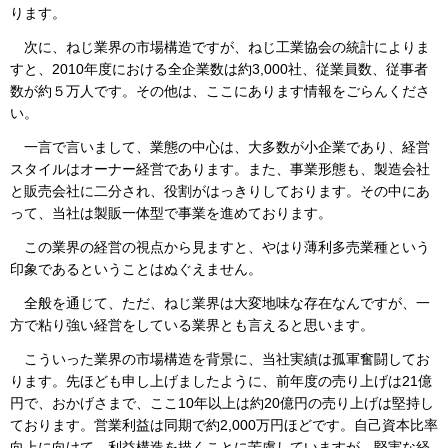
ります。
次に、ねじ業界の市場構造ですが、ねじ工業協会の統計によりま
すと、2010年度における全企業数は約3,000社、従業員数、従事者
数が約５万人です。その他は、ここにあります情報をごらんくださ
い。
一言で言いまして、業態の中心は、大多数が小企業であり、経営
スタイルはオーナー経営であります。また、事業形態も、製造会社
と販売会社に二分され、役割がはっきりしております。その中にあ
って、当社は製販一体型で事業を進めております。
この業界の経営の視点から見ますと、やはり薄利多売業種という
印象であるということはぬぐえません。
全般を通じて、ただ、ねじ業界は大変地味な存在なんですが、一
方で粘り強い経営をしている業界とも言えると思います。
こういった業界の市場構造を背景に、当社実績は孤軍奮闘してお
ります。先ほども申し上げましたように、前年度の売り上げは21億
円で、おかげさまで、ここ10年以上は約20億円の売り上げは堅持し
ております。営業利益は同期で約2,000万円ほどです。自己資本比率
向上に向けて、利益構造を描くことに苦慮していますが、堅実な経