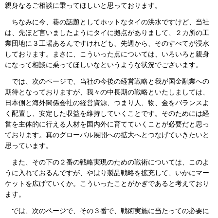
親身なるご相談に乗ってほしいと思っております。
ちなみに今、巷の話題としてホットなタイの洪水ですけど、当社
は、先ほど言いましたようにタイに拠点がありまして、２カ所の工
業団地に３工場あるんですけれども、先週から、そのすべてが浸水
しております。まさに、こういった点については、いろいろと親身
になって相談に乗ってほしいなというような状況でございます。
では、次のページで、当社の今後の経営戦略と我が国金融業への
期待となっておりますが、我々の中長期の戦略といたしましては、
日本側と海外関係会社の経営資源、つまり人、物、金をバランスよ
く配置し、安定した収益を維持していくことです。そのためには経
営を主体的に行える人材を国内外に育てていくことが必要だと思っ
ております。真のグローバル展開への拡大へとつなげていきたいと
思っています。
また、その下の２番の戦略実現のための戦術については、このよ
うに入れておるんですが、やはり製品戦略を拡充して、いかにマー
ケットを広げていくか。こういったことがかぎであると考えており
ます。
では、次のページで、その３番で、戦術実施に当たっての必要に