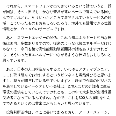
それから、スマートフォンが出てきているという話でいうと、我
が国は、その世界でも、かなり普及が速いペースで進んでいる国な
んですけれども、そういったところで展開されているサービスの領
域、こういったものもおもしろいだろう。海外でも活用できる位置
情報とか、ＯｔｏＯのサービスですね。
あと、スマートエナジーの関係。これも省エネルギーも相当な技
術は国内、多数ありますので、従来のような代替エネルギーだけじ
ゃなくて、今日も後で高性能駆動装置開発の話もありますけれど
も、そういった省エネルギーにつながるような技術もおもしろいと
思っています。
あと、日本の人口構造からすると、いわゆるアクティブシニア、
ここに取り組んでお金にするというビジネスも当然伸びると思いま
すし、我々が関与している中でいいますと、静岡で介護のビジネス
を展開しているイーケアという会社は、270人ほどの介護者に生活
環境の提供をしているんですけれども、この中で大多数が生活保護
受給者になっているんですね。なので、これを300人の雇用を生ん
でできるというのは非常におもしろいと思っています。
投資判断基準は、そこに書いてあるとおり、アーリーステージ、