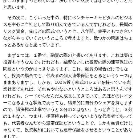
がこのままずっと続くのは、決していい状況ではないということだ
と思います。
その次に、こういった中の、特にベンチャーキャピタルのビジネ
スを中心に当社として取り組んできているんですけれども、長期の
リスク資金。先ほどの図式でいうと七、八年間、赤字ともつき合い
ながらやっていくというところで考えますと、幾つかの問題はちょ
っとあるかなと思っています。
まず１つは、１番で、融資の際のと書いてあります。これは実は
投資もそうなんですけれども、融資ないしは投資の際の連帯保証の
問題というのがはっきりあります。これ、融資の場合だけでもな
く、投資の場合でも、代表者の個人連帯保証をとるというケースは
ままありますし、しかも、100％近く株式のシェアを持っている創
業社長であれば、それもやむないというところはあると思うんです
けれども、シードからだんだん成長してきていて、先ほどのレイタ
ーになるような状況であっても、結果的に自分のシェアを持ちます
ので、議決権の比率でいうと３分の２はない。もっと言うと、３分
の１もない。つまり、拒否権も持っていないような代表者であって
も、代表者なんだから連帯保証だということで、しかも融資だけじ
ゃなくて、投資契約においても連帯保証をさせるということがあり
まして。