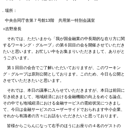
２．場所：
中央合同庁舎第７号館13階 共用第一特別会議室
○吉野座長
それでは、ただいまから「我が国金融業の中長期的な在り方に関
するワーキング・グループ」の第６回目の会を開催させていただき
たいと思います。お忙しい中をお集まりいただきまして、ありがと
うございます。
第１回目の会合でご了解いただいておりますが、このワーキン
グ・グループは原則公開としております。このため、今日も公開と
させていただきたいと思います。
それでは、本日の議事に入らせていただきますが、本日は前回に
引き続きまして、地域経済における金融機能の向上をめぐる論点、
その中でも地域経済における金融サービスの需給状況につきまし
て、今日は金融サービスのユーザーサイドでおられます中小企業、
それから有識者の方々にお話をいただきたいと思っております。
皆様からごらんになって右手のほうにお座りの４名のゲストの