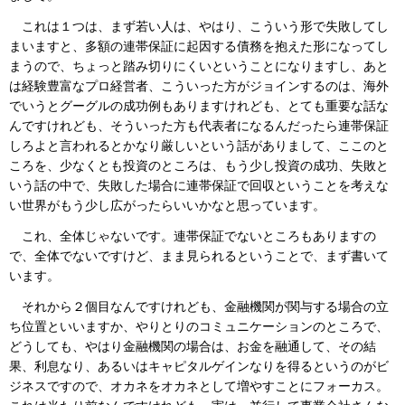
これは１つは、まず若い人は、やはり、こういう形で失敗してし
まいますと、多額の連帯保証に起因する債務を抱えた形になってし
まうので、ちょっと踏み切りにくいということになりますし、あと
は経験豊富なプロ経営者、こういった方がジョインするのは、海外
でいうとグーグルの成功例もありますけれども、とても重要な話な
んですけれども、そういった方も代表者になるんだったら連帯保証
しろよと言われるとかなり厳しいという話がありまして、ここのと
ころを、少なくとも投資のところは、もう少し投資の成功、失敗と
いう話の中で、失敗した場合に連帯保証で回収ということを考えな
い世界がもう少し広がったらいいかなと思っています。
これ、全体じゃないです。連帯保証でないところもありますの
で、全体でないですけど、まま見られるということで、まず書いて
います。
それから２個目なんですけれども、金融機関が関与する場合の立
ち位置といいますか、やりとりのコミュニケーションのところで、
どうしても、やはり金融機関の場合は、お金を融通して、その結
果、利息なり、あるいはキャピタルゲインなりを得るというのがビ
ジネスですので、オカネをオカネとして増やすことにフォーカス。