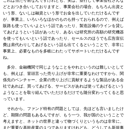
これは当たり前なんですけれども、実は、並行して事業会社さんな
どとおつき合いしておりますと、事業会社の場合、もちろん出資と
いう形、ないしは融資という形でお金を出していただけるんです
が、事業上、いろいろなほかのものも持っておられるので、例えば
販路も使っていいよという話であったり、製造設備のラインを貸し
てあげようという話があったり、あるいは研究所の高額の研究機器
を使ってもいいという話であったり、セールスのほうでも広告宣伝
費は肩代わりしてあげるという話も出てくるということで、非常に
事業上、必要なものを多岐にわたってサポートいただけるんです
ね。
多分、金融機関で同じようなことをやれというのは難しいとして
も、例えば、冒頭言った売り上げが非常に重要なわけですから、関
係先のベンチャー、企業の売り上げに貢献するような製品がある会
社であれば、買ってあげる、サービスがあれば使ってあげるという
ようなことを取り組んでいただけるだけでも随分変わってくると思
っています。
それから、ファンド特有の問題としては、先ほども言いましたけ
ど、期限の問題もあるんですが、もう一つ、我が国のということで
考えますと、ネットの世界と違って物づくりというものは非常に、
まだ重要な基幹産業の１つでありますけれども、どうしても新規事