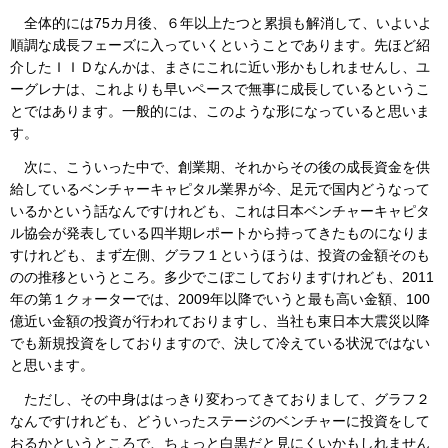
全体的には75カ月後、６年以上たつと累損も解消して、いよいよ
順調な成長フェーズに入っていくということであります。先ほど紹
介したＩＩＤなんかは、まさにこれに近い形かもしれませんし、ユ
ーグレナは、これよりも早いペースで無事に成長しているというこ
とではあります。一般的には、このような形になっていると思いま
す。
次に、こういった中で、創業期、それからその後の成長資金を供
給しているベンチャーキャピタル業界が今、足元で国内どうなって
いるかという話なんですけれども、これは日本ベンチャーキャピタ
ル協会が発表している四半期レポートから持ってきたものになりま
すけれども、まず左側、グラフ１というほうは、投資の金額そのも
のの推移というところ。多少でこぼこしておりますけれども、2011
年の第１クォーターでは、2009年以降でいうと最も高い金額、100
億近い金額の投資が行われておりますし、当社も東日本大震災以降
でも新規投資をしておりますので、決して冷えている状況ではない
と思います。
ただし、その中身ははっきり変わってきておりまして、グラフ２
なんですけれども、どういったステージのベンチャーに投資をして
おるかというところで、ちょっと白黒だと見にくいかもしれません