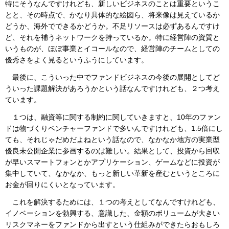
特にそうなんですけれども、新しいビジネスのことは重要というこ
とと、その時点で、かなり具体的な絵図ら、将来像は見えているか
どうか、海外でできるかどうか。不足リソースは必ずあるんですけ
ど、それを補うネットワークを持っているか。特に経営陣の資質と
いうものが、ほぼ事業とイコールなので、経営陣のチームとしての
優秀さをよく見るというふうにしています。
最後に、こういった中でファンドビジネスの今後の展開としてど
ういった課題解決があろうかという話なんですけれども、２つ考え
ています。
１つは、融資等に関する制約に関していきますと、10年のファン
ドは物づくりベンチャーファンドで多いんですけれども、1.5倍にし
ても、それじゃだめだよねという話なので、なかなか地方の実業型
優良未公開企業に参画するのは難しい。結果として、投資から回収
が早いスマートフォンとかアプリケーション、ゲームなどに投資が
集中していて、なかなか、もっと新しい革新を産むというところに
お金が回りにくいとなっています。
これを解決するためには、１つの考えとしてなんですけれども、
イノベーションを勃興する、意識した、金額のボリュームが大きい
リスクマネーをファンドから出すという仕組みができたらおもしろ