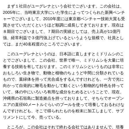
まず１社目がユーグレナという会社でございます。この会社は、
2005年に、当時東京大学にいた学生によってつくられた新興ベンチ
ャーでございまして、2010年度には東京都ベンチャー技術大賞も受
賞させていただくというほど順調に成長してきております。現在は
８期目でございまして、７期目の実績としては、売上高が11億円
強、経常利益で３億円強上げているというような規模で、社員とし
ては、まだ40名程度のところでございます。
このユーグレナというのは、日本語に直しますとミドリムシのこ
とでございまして、この会社、世界で唯一、ミドリムシを大量に培
養する技術を有しております。このミドリムシというものは非常に
おもしろい生き物で、動物と植物のちょうど中間に分類されている
もので、葉緑体を持って光合成をするんですけれども、一方で光に
向かって自発的に鞭毛を動かして動くという動物的な特色を持って
いて、体の中にいろいろ有用な成分をためるということで、現在、
沖縄県の石垣島に製造拠点を持っておりまして、そちらでオープン
エアの直径60メートルぐらいのプールを使って培養しておるわけな
んですけれども、そこで得られたものを粉末に加工しまして、サプ
リメントにして今、売っている。
ところが、この会社はそれで終わる会社ではありませんで、培養