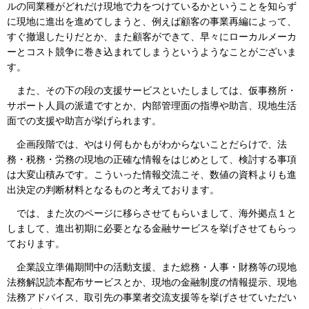
ルの同業種がどれだけ現地で力をつけているかということを知らず
に現地に進出を進めてしまうと、例えば顧客の事業再編によって、
すぐ撤退したりだとか、また顧客ができて、早々にローカルメーカ
ーとコスト競争に巻き込まれてしまうというようなことがございま
す。
また、その下の段の支援サービスといたしましては、仮事務所・
サポート人員の派遣ですとか、内部管理面の指導や助言、現地生活
面での支援や助言が挙げられます。
企画段階では、やはり何もかもがわからないことだらけで、法
務・税務・労務の現地の正確な情報をはじめとして、検討する事項
は大変山積みです。こういった情報交流こそ、数値の資料よりも進
出決定の判断材料となるものと考えております。
では、また次のページに移らさせてもらいまして、海外拠点１と
しまして、進出初期に必要となる金融サービスを挙げさせてもらっ
ております。
企業設立準備期間中の活動支援、また総務・人事・財務等の現地
法務解説読本配布サービスとか、現地の金融制度の情報提示、現地
法務アドバイス、取引先の事業者交流支援等を挙げさせていただい