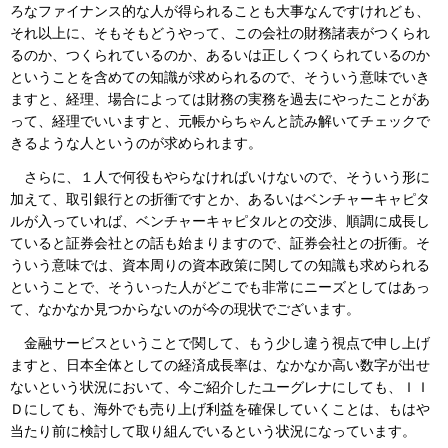
ろなファイナンス的な人が得られることも大事なんですけれども、
それ以上に、そもそもどうやって、この会社の財務諸表がつくられ
るのか、つくられているのか、あるいは正しくつくられているのか
ということを含めての知識が求められるので、そういう意味でいき
ますと、経理、場合によっては財務の実務を過去にやったことがあ
って、経理でいいますと、元帳からちゃんと読み解いてチェックで
きるような人というのが求められます。
さらに、１人で何役もやらなければいけないので、そういう形に
加えて、取引銀行との折衝ですとか、あるいはベンチャーキャピタ
ルが入っていれば、ベンチャーキャピタルとの交渉、順調に成長し
ていると証券会社との話も始まりますので、証券会社との折衝。そ
ういう意味では、資本周りの資本政策に関しての知識も求められる
ということで、そういった人がどこでも非常にニーズとしてはあっ
て、なかなか見つからないのが今の現状でございます。
金融サービスということで関して、もう少し違う視点で申し上げ
ますと、日本全体としての経済成長率は、なかなか高い数字が出せ
ないという状況において、今ご紹介したユーグレナにしても、ＩＩ
Ｄにしても、海外でも売り上げ利益を確保していくことは、もはや
当たり前に検討して取り組んでいるという状況になっています。