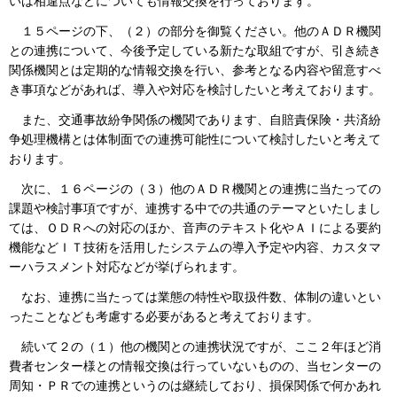
いは相違点などについても情報交換を行っております。
１５ページの下、（２）の部分を御覧ください。他のＡＤＲ機関
との連携について、今後予定している新たな取組ですが、引き続き
関係機関とは定期的な情報交換を行い、参考となる内容や留意すべ
き事項などがあれば、導入や対応を検討したいと考えております。
また、交通事故紛争関係の機関であります、自賠責保険・共済紛
争処理機構とは体制面での連携可能性について検討したいと考えて
おります。
次に、１６ページの（３）他のＡＤＲ機関との連携に当たっての
課題や検討事項ですが、連携する中での共通のテーマといたしまし
ては、ＯＤＲへの対応のほか、音声のテキスト化やＡＩによる要約
機能などＩＴ技術を活用したシステムの導入予定や内容、カスタマ
ーハラスメント対応などが挙げられます。
なお、連携に当たっては業態の特性や取扱件数、体制の違いとい
ったことなども考慮する必要があると考えております。
続いて２の（１）他の機関との連携状況ですが、ここ２年ほど消
費者センター様との情報交換は行っていないものの、当センターの
周知・ＰＲでの連携というのは継続しており、損保関係で何かあれ