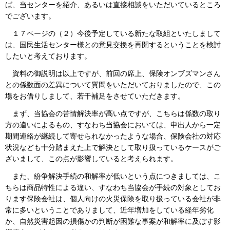
ば、当センターを紹介、あるいは直接相談をいただいているところ
でございます。
１７ページの（２）今後予定している新たな取組といたしまして
は、国民生活センター様との意見交換を再開するということを検討
したいと考えております。
資料の御説明は以上ですが、前回の席上、保険オンブズマンさん
との係数面の差異について質問をいただいておりましたので、この
場をお借りしまして、若干補足をさせていただきます。
まず、当協会の苦情解決率が高い点ですが、こちらは係数の取り
方の違いによるもの、すなわち当協会においては、申出人から一定
期間連絡が継続して寄せられなかったような場合、保険会社の対応
状況なども十分踏まえた上で解決として取り扱っているケースがご
ざいまして、この点が影響していると考えられます。
また、紛争解決手続の和解率が低いという点につきましては、こ
ちらは商品特性による違い、すなわち当協会が手続の対象としてお
ります保険会社は、個人向けの火災保険を取り扱っている会社が非
常に多いということでありまして、近年増加をしている経年劣化
か、自然災害起因の損傷かの判断が困難な事案が和解率に及ぼす影