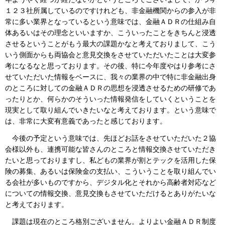
１２３社所属しているのですけれども、非金融機関からの参入が非
常に多い業界となっているという意味では、金融ＡＤＲの仕組み自
体あるいはその理念といいますか、こういったことをきちんと浸透
させるということがもう最大の課題かなと考えておりまして、こう
いう側面からも両協会と意見交換をさせていただいたことは大変参
考になるなと思っております。その後、特に今年度やはり参考にさ
せていただいた情報をベースに、我々の業界の中で特に非金融出身
のところに対しての金融ＡＤＲの思想を浸透させるための研修であ
ったりとか、何らかのそういった情報発信をしていくということを
現実として取り組んでいきたいなと考えております。という意味で
は、非常に大変有意義であったと感じております。
今後の予定という意味では、先ほどお話をさせていただいた２協
会様以外も、連携可能な皆さんのところと情報交換させていただき
たいと思っておりますし、私どもの業界が割とテックを活用した保
険の募集、あるいは保険金の支払い、こういうことを取り組んでい
る会社が多いものですから、デジタル化とそれから高齢者対応など
についての情報交換、意見交換もさせていただけるとありがたいな
と考えております。
課題は現在のところ格別ございません。よりよい金融ＡＤＲ制度