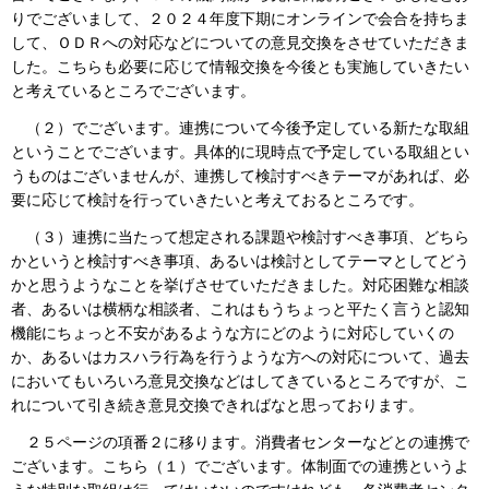
りでございまして、２０２４年度下期にオンラインで会合を持ちま
して、ＯＤＲへの対応などについての意見交換をさせていただきま
した。こちらも必要に応じて情報交換を今後とも実施していきたい
と考えているところでございます。
（２）でございます。連携について今後予定している新たな取組
ということでございます。具体的に現時点で予定している取組とい
うものはございませんが、連携して検討すべきテーマがあれば、必
要に応じて検討を行っていきたいと考えておるところです。
（３）連携に当たって想定される課題や検討すべき事項、どちら
かというと検討すべき事項、あるいは検討としてテーマとしてどう
かと思うようなことを挙げさせていただきました。対応困難な相談
者、あるいは横柄な相談者、これはもうちょっと平たく言うと認知
機能にちょっと不安があるような方にどのように対応していくの
か、あるいはカスハラ行為を行うような方への対応について、過去
においてもいろいろ意見交換などはしてきているところですが、こ
れについて引き続き意見交換できればなと思っております。
２５ページの項番２に移ります。消費者センターなどとの連携で
ございます。こちら（１）でございます。体制面での連携というよ