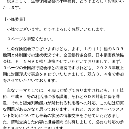
続きまして、生命保険協会の小峰委員、どうぞよろしくお願いい
たします。
【小峰委員】
小峰でございます。どうぞよろしくお願いいたします。
９ページを御覧ください。
生命保険協会でございますけども、まず、１の（１）他のＡＤＲ
機関と体制面での連携状況です。全国銀行協会様、日本損害保険協
会様、ＦＩＮＭＡＣ様と連携させていただいておりまして、まず、
９ページの全国銀行協会様との連携ですけれども、２０２３年度上
期に対面形式で実施をさせていただきまして、双方３、４名で参加
をさせていただいております。
主なテーマとしては、４点ほど挙げておりますけれども、ＩＴ技
術、生成ＡＩ等の利活用に係る課題、それとＯＤＲ対応に係る課
題、それと認知判断能力が疑われる利用者への対応、この辺は切実
な問題があるかなと思っております。それと、カスタマーハラスメ
ント対応についても最新の状況の情報交換をさせていただきまし
た。情報交換した内容は担当者間で共有しまして、必要な対応の参
考とさせていただいてございます。