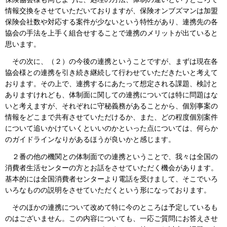
情報交換をさせていただいておりますが、保険オンブズマンは加盟
保険会社数や対応する案件が少ないという特性があり、連携先の各
協会の手法を上手く組合せすることで連携のメリットが出ていると
思います。
その次に、（２）の今後の連携ということですが、まずは現在各
協会様との連携を引き続き継続して行わせていただきたいと考えて
おります。その上で、連携するにあたって想定される課題、検討と
ありますけれども、体制面に関しての連携については特に問題はな
いと考えますが、それぞれに守秘義務があることから、個別事案の
情報をどこまで共有させていただけるか、また、どの程度個別案件
について追いかけていくといいのかといった点については、何らか
のガイドラインなりがあるほうが良いかと感じます。
２番の他の機関との体制面での連携ということで、我々は全国の
消費者生活センターの方とお話をさせていただく機会があります。
基本的には全国消費者センターより電話を受けまして、そこでいろ
いろなものの説明をさせていただくという形になっております。
そのほかの連携について改めて特に今のところは予定しているも
のはございません。この内容についても、一応ご質問にお答えさせ