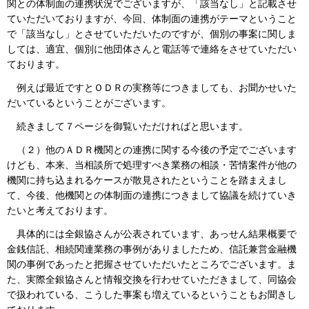
関との体制面の連携状況でございますが、「該当なし」と記載させ
ていただいておりますが、今回、体制面の連携がテーマということ
で「該当なし」とさせていただいたのですが、個別の事案に関しま
しては、適宜、個別に他団体さんと電話等で連絡をさせていただい
ております。
例えば最近ですとＯＤＲの実務等につきましても、お聞かせいた
だいているということがございます。
続きまして７ページを御覧いただければと思います。
（２）他のＡＤＲ機関との連携に関する今後の予定でございます
けども、本来、当相談所で処理すべき業務の相談・苦情案件が他の
機関に持ち込まれるケースが散見されたということを踏まえまし
て、今後、他機関との体制面の連携につきまして協議を続けていき
たいと考えております。
具体的には全銀協さんが公表されています、あっせん結果概要で
金銭信託、相続関連業務の事例がありましたため、信託兼営金融機
関の事例であったと把握させていただいたところでございます。ま
た、実際全銀協さんと情報交換を行わせていただきまして、同協会
で扱われている、こうした事案も増えているということもお聞きし