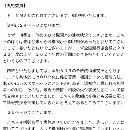
【丸野委員】
ＦＩＮＭＡＣの丸野でございます。御説明いたします。
資料は２４ページになります。
まず、項番１、他のＡＤＲ機関との連携状況でございます。こち
らのほうは先ほど来から各機関から御説明があったとおりでござい
まして、書いたとおりでございますが、まず全国銀行協会様と２０
２３年度の上期、２０２４年度の下期に会合を持たせていただいた
というものでございます。
内容といたしましては、金融ＡＤＲの全般的情報交換となりま
す。より具体的にはＯＤＲ化に係る苦情・相談データの管理方法、
あるいはカスタマーハラスメントの行為者、認知症と思われる相談
者への対応、その他、最近の苦情・相談の受付状況などについて情
報交換させていただきました。こちらの取組は今後とも必要に応じ
て情報交換を実施していきたいと考えておるところでございます。
２５ページでございます。
こちら４機関合同で実施させていただきました。先ほど、ここに
書いてございます、３つの機関様から先に御説明ございましたとお