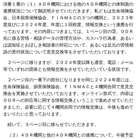
項番１番の（１）ＡＤＲ機関における他のＡＤＲ機関との体制面の
連携状況について御説明させていただきます。私どもは生命保険協
会、日本損害保険協会、ＦＩＮＭＡＣの３つの機関と、２０２３年
度並びに２０２４年度、年度に１回程度、情報交換という連携を行
っております。その内容につきましては、１ページ目の③、ＯＤＲ
化に係る苦情・相談データの管理方法や、カスハラ行為者、あるい
は認知症とおぼしき相談者の対応について、あるいは足元の苦情相
談の受付状況について意見交換等をさせていただいております。
２ページに移りますが、２０２４年度以降も適宜、電話・メール
等でいずれの団体とも情報交換をさせていただいている状況です。
２ページ目の一番下の部分になりますが同じ２０２４年度には、
生命保険協会、損害保険協会、ＦＩＮＭＡＣと４機関合同で意見交
換会を実施させていただいております。オンライン形式で、内容は
ＯＤＲへの対応等に関する情報交換ということで進めさせていただ
きました。必要に応じて４機関合同での情報交換は、今後も進めて
まいりたいと思っております。
続いて、３ページ目に移らせていただきます。
（２）ＡＤＲ機関と他のＡＤＲ機関との連携について、今後予定