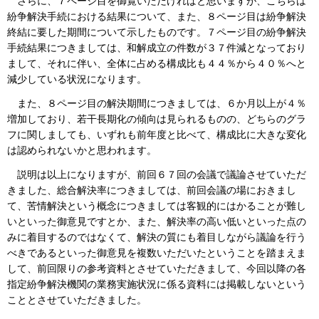
さらに、７ページ目を御覧いただければと思いますが、こちらは
紛争解決手続における結果について、また、８ページ目は紛争解決
終結に要した期間について示したものです。７ページ目の紛争解決
手続結果につきましては、和解成立の件数が３７件減となっており
まして、それに伴い、全体に占める構成比も４４％から４０％へと
減少している状況になります。
また、８ページ目の解決期間につきましては、６か月以上が４％
増加しており、若干長期化の傾向は見られるものの、どちらのグラ
フに関しましても、いずれも前年度と比べて、構成比に大きな変化
は認められないかと思われます。
説明は以上になりますが、前回６７回の会議で議論させていただ
きました、総合解決率につきましては、前回会議の場におきまし
て、苦情解決という概念につきましては客観的にはかることが難し
いといった御意見ですとか、また、解決率の高い低いといった点の
みに着目するのではなくて、解決の質にも着目しながら議論を行う
べきであるといった御意見を複数いただいたということを踏まえま
して、前回限りの参考資料とさせていただきまして、今回以降の各
指定紛争解決機関の業務実施状況に係る資料には掲載しないという
こととさせていただきました。