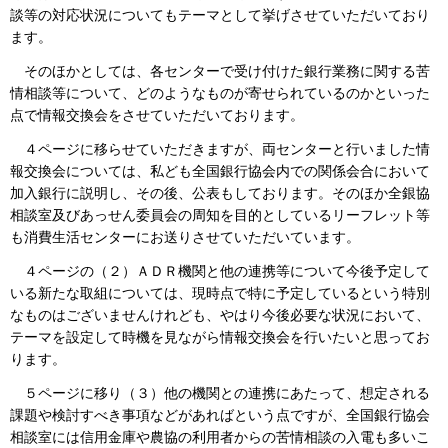
談等の対応状況についてもテーマとして挙げさせていただいており
ます。
そのほかとしては、各センターで受け付けた銀行業務に関する苦
情相談等について、どのようなものが寄せられているのかといった
点で情報交換会をさせていただいております。
４ページに移らせていただきますが、両センターと行いました情
報交換会については、私ども全国銀行協会内での関係会合において
加入銀行に説明し、その後、公表もしております。そのほか全銀協
相談室及びあっせん委員会の周知を目的としているリーフレット等
も消費生活センターにお送りさせていただいています。
４ページの（２）ＡＤＲ機関と他の連携等について今後予定して
いる新たな取組については、現時点で特に予定しているという特別
なものはございませんけれども、やはり今後必要な状況において、
テーマを設定して時機を見ながら情報交換会を行いたいと思ってお
ります。
５ページに移り（３）他の機関との連携にあたって、想定される
課題や検討すべき事項などがあればという点ですが、全国銀行協会
相談室には信用金庫や農協の利用者からの苦情相談の入電も多いこ