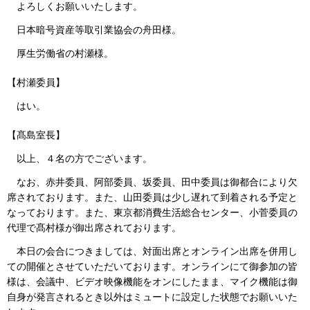
よろしくお願いいたします。
日本暗号資産等取引業協会の舟田様。
厚生労働省の村瀬様。
【村瀬委員】
はい。
【髙島室長】
以上、４名の方でございます。
なお、赤井委員、阿部委員、坂委員、田中委員は御都合により欠
席されております。また、山田委員は少し遅れて到着される予定と
なっております。また、東京都消費生活総合センター、小菅委員の
代理で髙村様が御出席されております。
本日の会合につきましては、対面出席とオンライン出席を併用し
ての開催とさせていただいております。オンラインにて御参加の皆
様は、会議中、ビデオ映像機能をオンにしたまま、マイク機能は御
自身が発言されるとき以外はミュートに設定した状態でお願いいた