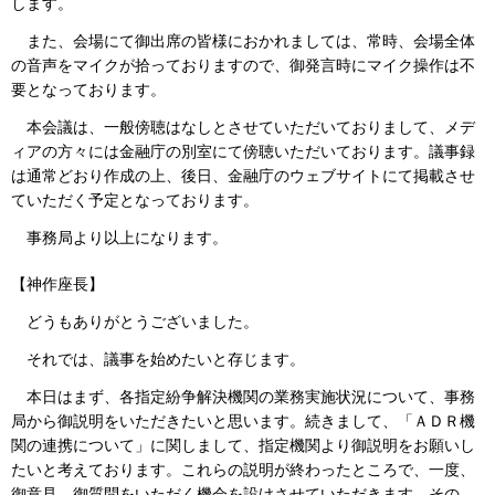
します。
また、会場にて御出席の皆様におかれましては、常時、会場全体
の音声をマイクが拾っておりますので、御発言時にマイク操作は不
要となっております。
本会議は、一般傍聴はなしとさせていただいておりまして、メデ
ィアの方々には金融庁の別室にて傍聴いただいております。議事録
は通常どおり作成の上、後日、金融庁のウェブサイトにて掲載させ
ていただく予定となっております。
事務局より以上になります。
【神作座長】
どうもありがとうございました。
それでは、議事を始めたいと存じます。
本日はまず、各指定紛争解決機関の業務実施状況について、事務
局から御説明をいただきたいと思います。続きまして、「ＡＤＲ機
関の連携について」に関しまして、指定機関より御説明をお願いし
たいと考えております。これらの説明が終わったところで、一度、
御意見、御質問をいただく機会を設けさせていただきます。その