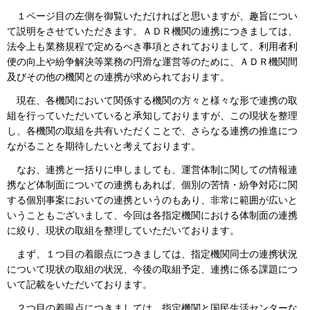
１ページ目の左側を御覧いただければと思いますが、趣旨につい
て説明をさせていただきます。ＡＤＲ機関の連携につきましては、
法令上も業務規程で定めるべき事項とされておりまして、利用者利
便の向上や紛争解決等業務の円滑な運営等のために、ＡＤＲ機関間
及びその他の機関との連携が求められております。
現在、各機関において関係する機関の方々と様々な形で連携の取
組を行っていただいていると承知しておりますが、この現状を整理
し、各機関の取組を共有いただくことで、さらなる連携の推進につ
ながることを期待したいと考えております。
なお、連携と一括りに申しましても、運営体制に関しての情報連
携など体制面についての連携もあれば、個別の苦情・紛争対応に関
する個別事案においての連携というのもあり、非常に範囲が広いと
いうこともございまして、今回は各指定機関における体制面の連携
に絞り、現状の取組を整理していただいております。
まず、１つ目の着眼点につきましては、指定機関同士の連携状況
について現状の取組の状況、今後の取組予定、連携に係る課題につ
いて記載をいただいております。
２つ目の着眼点につきましては、指定機関と国民生活センターな