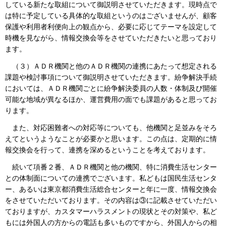
している新たな取組について御説明させていただきます。現時点で
は特に予定している具体的な取組というのはございませんが、顧客
保護や利用者利便向上の観点から、必要に応じてテーマを設定して
時機を見ながら、情報交換会等をさせていただきたいと思っており
ます。
（３）ＡＤＲ機関と他のＡＤＲ機関の連携にあたって想定される
課題や検討事項について御説明させていただきます。紛争解決手続
においては、ＡＤＲ機関ごとに紛争解決委員の人数・体制及び開催
可能な地域が異なるほか、運営費用の面でも課題があると思ってお
ります。
また、対応困難者への対応等についても、他機関と足並みをそろ
えてというようなことが必要かと思います。この点は、定期的に情
報交換会を行って、連携を深めるということを考えております。
続いて項番２番、ＡＤＲ機関と他の機関、特に消費生活センター
との体制面についての連携でございます。私どもは国民生活センタ
ー、あるいは東京都消費生活総合センターと年に一度、情報交換会
をさせていただいております。その内容は③に記載させていただい
ておりますが、カスタマーハラスメントの現状とその対策や、私ど
もには外国人の方からの電話も多いものですから、外国人からの相