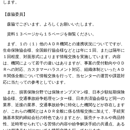
します。
【森脇委員】
森脇でございます。よろしくお願いいたします。
資料１３ページから１５ページを御覧ください。
まず、１の（１）他のＡＤＲ機関との連携状況についてですが、
生命保険協会様、全国銀行協会様などとは年に１回、または隔年に
１回程度、対面形式によります情報交換を実施しています。内容
は、機関によって若干の違いはありますが、事案の受付動向やＯＤ
Ｒへの対応、カスタマーハラスメント対応、組織体制といったＡＤ
Ｒ関係全般について情報交換を行って、当センターの運営や課題対
応に当たっての参考としています。
また、損害保険分野では保険オンブズマン様、日本少額短期保険
協会様、交通事故紛争処理センター様、日本共済協会様など同一の
業界、近接の業界、交通事故紛争に特化した機関などが存在します
が、これらの機関とはＡＤＲ全般に係る情報交換に加えて、手続実
施基本契約締結会社の特色でありますとか、販売チャネルや商品特
性、近時寄せられている苦情の内容や紛争解決手続の共通点、ある