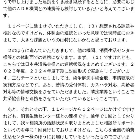
うで申し上げました連携を引き続き継続するとともに、必要に応じ
て他のＡＤＲ機関との連携等も検討していきたいと考えてございま
す。
１１ページに進ませていただきまして、（３）想定される課題や
検討なのですけども、体制面の連携といった意味では現時点におき
まして、大きな課題というのは特にないかなと思っております。
２のほうに進んでいただきまして、他の機関、消費生活センター
様等との体制面での連携になります。まず、（１）ですけれども、
こちらでは日本共済協会様との連携状況をまとめてございます。２
０２３年度、２０２４年度下期に対面形式で実施をしてございま
す。主なテーマといたしましては、紛争解決手続全般、事情聴取の
実施方法などです。あと、苦情の受付体制、カスハラ対応、高齢者
対応等の情報交換をさせていただきました。隣接業界ということで
共済協会様と連携をさせていただいているということです。
あと、それとその下、１１ページから１２ページにかけてですけ
れども、消費生活センター様との連携です。通年で１回としており
まして、我々相談所の活動状況を取りまとめました相談所リポート
というのを年に１回発行しておりますけども、こちらを全国の消費
生活センター様のほうにお届けしているといったものでございま