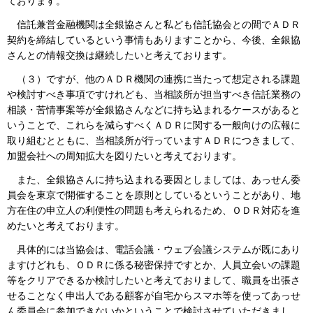
ております。
信託兼営金融機関は全銀協さんと私ども信託協会との間でＡＤＲ
契約を締結しているという事情もありますことから、今後、全銀協
さんとの情報交換は継続したいと考えております。
（３）ですが、他のＡＤＲ機関の連携に当たって想定される課題
や検討すべき事項ですけれども、当相談所が担当すべき信託業務の
相談・苦情事案等が全銀協さんなどに持ち込まれるケースがあると
いうことで、これらを減らすべくＡＤＲに関する一般向けの広報に
取り組むとともに、当相談所が行っていますＡＤＲにつきまして、
加盟会社への周知拡大を図りたいと考えております。
また、全銀協さんに持ち込まれる要因としましては、あっせん委
員会を東京で開催することを原則としているということがあり、地
方在住の申立人の利便性の問題も考えられるため、ＯＤＲ対応を進
めたいと考えております。
具体的には当協会は、電話会議・ウェブ会議システムが既にあり
ますけどれも、ＯＤＲに係る秘密保持ですとか、人員立会いの課題
等をクリアできるか検討したいと考えておりまして、職員を出張さ
せることなく申出人である顧客が自宅からスマホ等を使ってあっせ
ん委員会に参加できないかということで検討させていただきまし