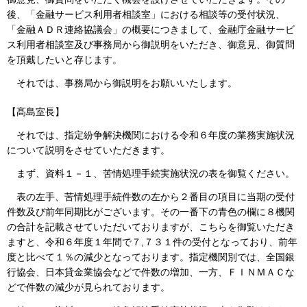
後、「金融サービス利用者相談室」における相談等の受付状況、
「金融ＡＤＲ連絡協議会」の概要につきまして、金融庁金融サービ
ス利用者相談室及び事務局から御説明をいただき、御意見、御質問
を頂戴したいと存じます。
それでは、事務局から御説明をお願いいたします。
【髙島室長】
それでは、指定紛争解決機関における令和６年度の業務実施状況
について説明をさせていただきます。
まず、資料１－１、苦情処理手続実施状況の表を御覧ください。
表の左手、苦情処理手続件数の左から２番目の項目に当期の受付
件数及び前年同期比がございます。その一番下の青色の欄に８機関
の合計を記載させていただいておりますが、こちらを御覧いただき
ますと、令和６年度１年間で７,７３１件の受付となっており、前年
度と比べて１％の減少となっております。指定機関別では、全国銀
行協会、日本貸金業協会などで件数の増加、一方、ＦＩＮＭＡＣな
どで件数の減少が見られております。