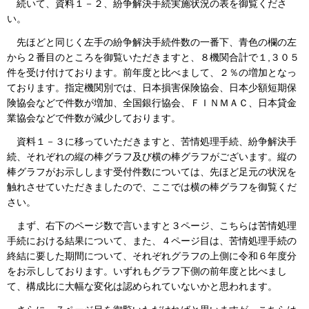
続いて、資料１－２、紛争解決手続実施状況の表を御覧くださ
い。
先ほどと同じく左手の紛争解決手続件数の一番下、青色の欄の左
から２番目のところを御覧いただきますと、８機関合計で１,３０５
件を受け付けております。前年度と比べまして、２％の増加となっ
ております。指定機関別では、日本損害保険協会、日本少額短期保
険協会などで件数が増加、全国銀行協会、ＦＩＮＭＡＣ、日本貸金
業協会などで件数が減少しております。
資料１－３に移っていただきますと、苦情処理手続、紛争解決手
続、それぞれの縦の棒グラフ及び横の棒グラフがございます。縦の
棒グラフがお示しします受付件数については、先ほど足元の状況を
触れさせていただきましたので、ここでは横の棒グラフを御覧くだ
さい。
まず、右下のページ数で言いますと３ページ、こちらは苦情処理
手続における結果について、また、４ページ目は、苦情処理手続の
終結に要した期間について、それぞれグラフの上側に令和６年度分
をお示ししております。いずれもグラフ下側の前年度と比べまし
て、構成比に大幅な変化は認められていないかと思われます。