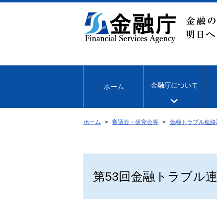
本
文
へ
移
動
金融庁について
ホーム
ホーム
審議会・研究会等
金融トラブル連絡
第53回金融トラブル