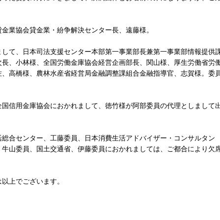
金業協会貸金業・紛争解決センター長、遠藤様。
して、日本司法支援センター本部第一事業部長兼第一事業部情報提供
次長、小林様、全国労働金庫協会経営企画部長、関山様、厚生労働省労
佐、高橋様、農林水産省経営局金融調整課組合金融指導官、志賀様。委
国信用金庫協会におかれまして、徳竹様が阿部委員の代理としまして
総合センター、工藤委員、日本消費生活アドバイザー・コンサルタン
、牛山委員、国土交通省、伊藤委員におかれましては、ご都合により欠
以上でございます。