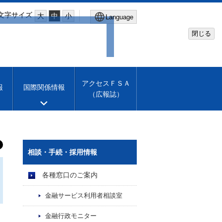
文字サイズ
大
中
小
Language
閉じる
Global Site
Financial Services Agency
アクセスＦＳＡ
報
国際関係情報
（広報誌）
Machine translation
English
相談・手続・採用情報
各種窓口のご案内
金融サービス利用者相談室
金融行政モニター