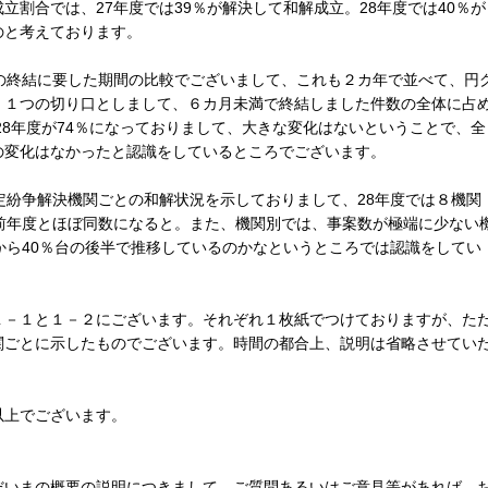
割合では、27年度では39％が解決して和解成立。28年度では40％が
のと考えております。
の終結に要した期間の比較でございまして、これも２カ年で並べて、円
、１つの切り口としまして、６カ月未満で終結しました件数の全体に占
28年度が74％になっておりまして、大きな変化はないということで、全
の変化はなかったと認識をしているところでございます。
定紛争解決機関ごとの和解状況を示しておりまして、28年度では８機関
前年度とほぼ同数になると。また、機関別では、事案数が極端に少ない
から40％台の後半で推移しているのかなというところでは認識をしてい
－１と１－２にございます。それぞれ１枚紙でつけておりますが、た
関ごとに示したものでございます。時間の都合上、説明は省略させてい
上でございます。
いまの概要の説明につきまして、ご質問あるいはご意見等があれば、