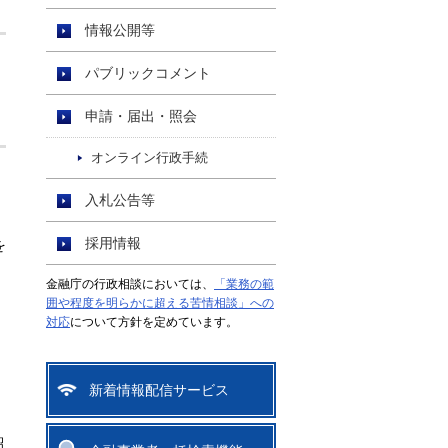
情報公開等
パブリックコメント
申請・届出・照会
オンライン行政手続
入札公告等
採用情報
を
金融庁の行政相談においては、
「業務の範
囲や程度を明らかに超える苦情相談」への
対応
について方針を定めています。
新着情報配信サービス
紹