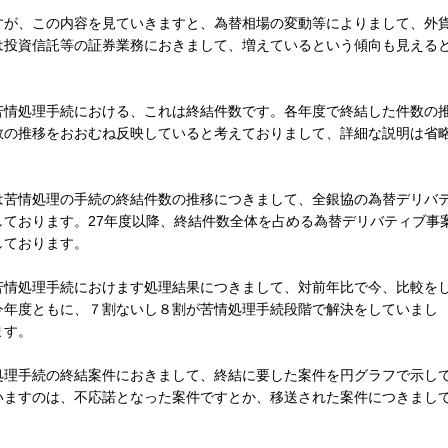
が、この内容を見ていきますと、為替相場の変動等によりまして、外
は投資信託等の証券業務におきまして、増えているという傾向も見える
情処理手続における、これは終結件数です。各年度で終結した件数の
数の推移をおおむね反映していると考えておりまして、詳細な説明は省
苦情処理の手続の終結件数の推移につきまして、全銀協の為替デリバ
ております。27年度以降、終結件数全体を占める為替デリバティブ事
しております。
情処理手続におけます処理結果につきまして、対前年比で今、比較を
今年度ともに、７割ないし８割が苦情処理手続段階で解決をしていまし
ます。
理手続の終結案件におきまして、終結に要した案件を円グラフで示し
いますのは、不応諾となった案件ですとか、移送された案件につきまし