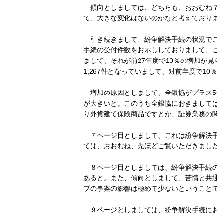
傾向としましては、どちらも、おおむね７
て、大きな変化はないのかなと考えており
引き続きまして、紛争解決手続の状況でご
手続の受付件数をお示ししておりまして、こ
まして、それが前27年度で10％の増加が
1,267件となっていまして、対前年度で1
増加の原因としまして、全銀協がプラス5
が大きいと。このうち全銀協におきまして
り外貨建て保険商品ですとか、証券業務の
７ページ目としまして、これは紛争解決手
ては、おおむね、先ほどご覧いただきまし
８ページ目としましては、紛争解決手続の
あると。また、傾向としまして、苦情と共通
ブの事案の影響は極めて少ないということ
９ページとしましては、紛争解決手続にお