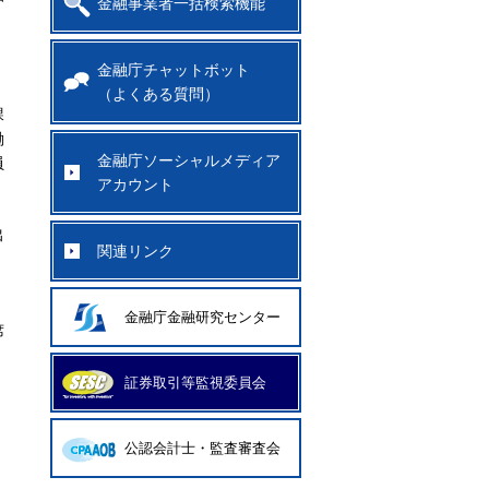
金融事業者一括検索機能
金融庁チャットボット
（よくある質問）
課
働
金融庁ソーシャルメディア
員
アカウント
出
関連リンク
金融庁金融研究センター
席
証券取引等監視委員会
公認会計士・監査審査会