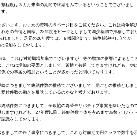
割程度は３カ月未満の期間で終結をみているということでございまし
ます。
ざいます。お手元の資料の６ページ目をご覧ください。これは紛争解
れらの苦情と同様、23年度をピークとしまして減少基調で推移してお
見られました。足元の28年度では、８機関合計で、紛争解決申し立てが
0％の増加をしております。
6％、これは対前期増加率でございますが、等の増加の影響によるとこ
は、これは増加の要因としまして、苦情と共通してきますけれども、や
関係での事案の増加ということが多かったと聞いております。
続につきまして終結件数の推移でございまして、期ごとの推移としま
た受付件数の動きを反映しているのかなと考えております。
終結件数につきまして、全銀協の為替デリバティブ事案を除いたもの
しますけれども、27年度以降、終結件数全体を占めます為替デリバテ
で認識をしております。
きましての終了事案につきまして、これも対前期で円グラフで数字を