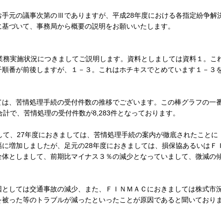
手元の議事次第のⅢでありますが、平成28年度における各指定紛争解
に基づいて、事務局から概要の説明をお願いいたします。
業務実施状況につきましてご説明します。資料としましては資料１。こ
干順番が前後しますが、１－３。これはホチキスでとめています１－３
は、苦情処理手続の受付件数の推移でございます。この棒グラフの一
計で、苦情処理の受付件数が8,283件となっております。
して、27年度におきましては、苦情処理手続の案内が徹底されたことに
に増加しましたが、足元の28年度におきましては、損保協あるいはＦ
全体としまして、前期比マイナス３％の減少となっていまして、微減の
としては交通事故の減少、また、ＦＩＮＭＡＣにおきましては株式市
を被った等のトラブルが減ったといったことが原因であると聞いており