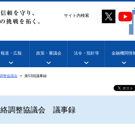
サイト内検索
報道・広報
政策・審議会
法令・指針等
金融機関情
調整協議会
第53回議事録
連絡調整協議会 議事録