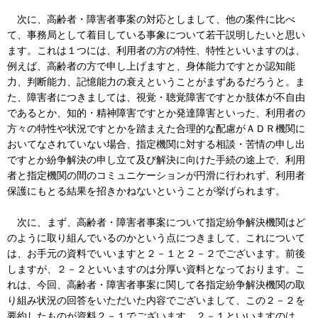
次に、高齢者・障害者事案の対応としまして、他の案件に比べ
て、事務局として着目している事象について若干説明したいと思い
ます。これは１つには、利用者の方の特性、特性といいますのは、
例えば、高齢者の方で申し上げますと、身体能力ですとか認知能
力、判断能力、記憶能力の衰えということがまずあるだろうと。ま
た、障害者につきましては、視覚・聴覚障害ですとか肢体が不自由
であるとか、知的・精神障害ですとか発達障害といった、利用者の
方々の特性や状況ですとかを踏まえた合理的な配慮がＡＤＲ機関に
おいてなされていない場合、指定機関に対する相談・苦情の申し出
ですとか紛争解決の申し立て及び解決に向けた手続の途上で、利用
者と指定機関の間のコミュニケーションが円滑に行われず、利用者
保護にもとる結果を招きかねないということが挙げられます。
次に、まず、高齢者・障害者事案について指定紛争解決機関はど
のように取り組んでいるのかという点につきまして、これについて
は、お手元の資料でいいますと２－１と２－２でございます。前後
しますが、２－２といいますのは分厚い資料となっております。こ
れは、今回、高齢者・障害者事案に関して各指定紛争解決機関の取
り組み状況の回答をいただいた内容でございまして、この２－２を
要約したものが資料２－１でございます。２－１といいますのは、