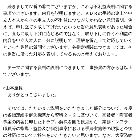
続きましてⅣ番の⑥でございますが、これは不利益表明に関する
事項でございます。内容を説明しますと、ＡＤＲの手続の途上で申
立人本人からその申立人の不利益につながりかねない意思表明、例
えば、申し立てを取り下げたいといった旨の意思表明があった場合
に、直ちに取り下げに応じるのではなく、取り下げに伴う不利益の
内容を申立人本人に十分に説明して、理解を得た上で対応していく
といった趣旨の質問でございます。各指定機関につきましては、そ
の趣旨に沿った対応を表明しておるものと考えております。
テーマに関する資料の説明につきまして、事務局の方からは以上
でございます。
○山本座長
ありがとうございました。
それでは、ただいまご説明をいただきました部分について、今度
は各指定紛争解決機関から資料２－２に基づいて、高齢者・障害者
事案の内容に即したトラブル解決を図る観点から、業務インフラ、
職員等の指導・監督及び個別事案における手続実施等の現状と今後
の対応についてご報告をいただきたいと思います。なお、大変恐縮