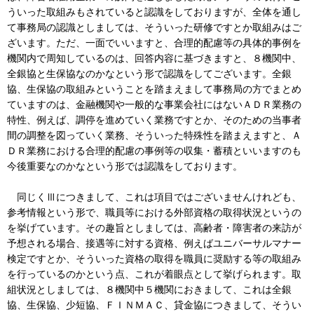
ういった取組みもされていると認識をしておりますが、全体を通し
て事務局の認識としましては、そういった研修ですとか取組みはご
ざいます。ただ、一面でいいますと、合理的配慮等の具体的事例を
機関内で周知しているのは、回答内容に基づきますと、８機関中、
全銀協と生保協なのかなという形で認識をしてございます。全銀
協、生保協の取組みということを踏まえまして事務局の方でまとめ
ていますのは、金融機関や一般的な事業会社にはないＡＤＲ業務の
特性、例えば、調停を進めていく業務ですとか、そのための当事者
間の調整を図っていく業務、そういった特殊性を踏まえますと、Ａ
ＤＲ業務における合理的配慮の事例等の収集・蓄積といいますのも
今後重要なのかなという形では認識をしております。
同じくⅢにつきまして、これは項目ではございませんけれども、
参考情報という形で、職員等における外部資格の取得状況というの
を挙げています。その趣旨としましては、高齢者・障害者の来訪が
予想される場合、接遇等に対する資格、例えばユニバーサルマナー
検定ですとか、そういった資格の取得を職員に奨励する等の取組み
を行っているのかという点、これが着眼点として挙げられます。取
組状況としましては、８機関中５機関におきまして、これは全銀
協、生保協、少短協、ＦＩＮＭＡＣ、貸金協につきまして、そうい