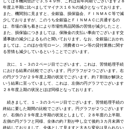
しては８機関合計で３,５４９件、これは前年同期でございます２８
年度上半期に比べましてマイナス１６％の減少となっております。
また、機関別に見ますと、全銀協、損保協会、ＦＩＮＭＡＣ等で減
少しておりますが、このうち全銀協とＦＩＮＭＡＣに共通するの
は、市場の落ち着きにより市場性商品関係の苦情が減少したこと、
また、損保協につきましては、保険金の支払い事由でございます交
通事故の減少によるものと聞いております。なお、全銀協におかれ
ましては、このほか住宅ローン、消費者ローン等の貸付業務に関す
る苦情も減少しているということでございます。
次に、１－３の２ページ目でございます。これは、苦情処理手続
における結果の比較でございます。円グラフが２つございます。右
の円グラフが２９年度上期の状況でございます。約７割強が解決と
いう結果に至っていまして、これは、左側の円グラフでございます
２８年度上期の状況とほぼ同様となっております。
続きまして、１－３の３ページ目でございます。苦情処理手続の
終結に要した期間の比較でございます。円グラフが２つございます
が、右側の２９年度上半期の状況としまして、２８年度の上半期、
左側の円グラフと同様、全体の約７割が申し立て後約３カ月未満で
終結しておりまして、全体として見ますと大きな変化は見られない