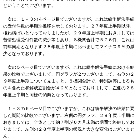
ということでございます。
次に、１－３の４ページ目でございますが、これは紛争解決手続
の受付件数の半期別推移を示しております。２７年度上半期以降、
概ね横ばいとなっておりましたが、２９年度上半期におきましては
苦情処理受付件数の減少等もあり、８機関合計で５７６件、これは
前年同期となります２８年度上半期に比べましてマイナス９％の減
少となっております。
次の５ページ目でございますが、これは紛争解決手続における結
果の比較でございまして、円グラフが２つございまして、右側の２
９年度上半期について見ますと、８機関合計で、特別調停によるも
のを含めた和解成立割合が４２％となっておりまして、左側の２８
年度上半期と同様の傾向となっております。
１－３の６ページ目でございますが、これは紛争解決の終結に要
した期間の比較でございます。右側の円グラフ、２９年度上半期に
おきましては、全体として約７割が６カ月未満の期間で終結してお
りまして、左側の２８年度上半期の状況と大きな変化はございませ
ん。