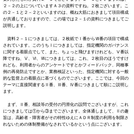
２－２の上についていますＡ３の資料ですね。２枚ございます。こ
の２－１と２－２といいますのは、概ね大筋におきまして項目構成
が共通しておりますので、この場では２－１の資料につきましてご
説明します。
資料２－１につきましては、２枚紙でⅠ番からⅦ番の項目で構成
されています。このうちⅠにつきましては、指定機関のガバナンス
に関する着眼点でして、また、ちょっと飛びますけれども、Ⅴ番以
降ですね、Ⅴ、Ⅵ、Ⅶにつきましては、これ、２枚目のほうですけ
れども、利用者からのアンケートですとかフィードバック、同種事
例の再発防止ですとか、業務検証といった、指定機関に対する一般
的な監督上の着眼点に基づくものでございます。ここでは、今回の
テーマに直接関連するⅡ番、Ⅲ番、Ⅳ番につきまして順にご説明し
ます。
まず、Ⅱ番、相談等の受付の円滑化の設問でございますが、これ
につきましては①から③までございます。全体通しまして、Ⅱの趣
旨は、高齢者・障害者がその特性ゆえにＡＤＲ制度の利用を制限さ
れないための体制整備がなされているかという点にございます。