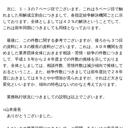
次に、１－３の７ページ目でございます。これは５ページ目で触
れました和解成立割合につきまして、各指定紛争解決機関ごとに示
しております。全体としましては４２％の解決ということでして、
これは前年同期につきましても同様となっております。
最後に、この件数に関する参考でございますが、後ろから３つ目
の資料にＡ３の横長の資料がございます。これは、ＡＤＲ機関を含
めました業界団体全体におきます相談・苦情・紛争の件数につきま
して、平成１５年から２８年度までの件数の推移を示しておりま
す。全体としましては、相談件数、苦情件数は減少傾向で推移して
おるということ。また、紛争件数につきましては前年度比で２８年
度におきましては８％とやや増加が見られますが、それほど大きな
変化といいますか、傾向の特色はないのかなと考えております。
業務執行状況につきましての説明は以上でございます。
○山本座長
ありがとうございました。