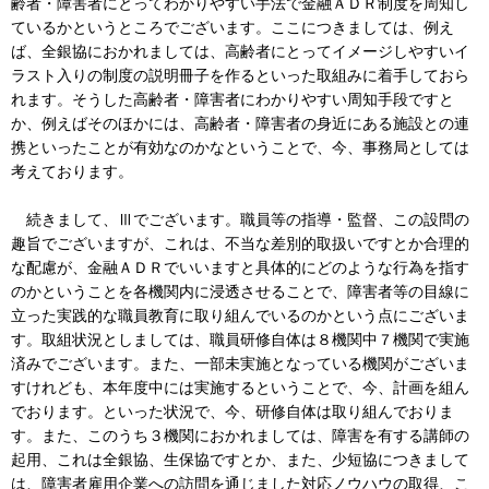
齢者・障害者にとってわかりやすい手法で金融ＡＤＲ制度を周知し
ているかというところでございます。ここにつきましては、例え
ば、全銀協におかれましては、高齢者にとってイメージしやすいイ
ラスト入りの制度の説明冊子を作るといった取組みに着手しておら
れます。そうした高齢者・障害者にわかりやすい周知手段ですと
か、例えばそのほかには、高齢者・障害者の身近にある施設との連
携といったことが有効なのかなということで、今、事務局としては
考えております。
続きまして、Ⅲでございます。職員等の指導・監督、この設問の
趣旨でございますが、これは、不当な差別的取扱いですとか合理的
な配慮が、金融ＡＤＲでいいますと具体的にどのような行為を指す
のかということを各機関内に浸透させることで、障害者等の目線に
立った実践的な職員教育に取り組んでいるのかという点にございま
す。取組状況としましては、職員研修自体は８機関中７機関で実施
済みでございます。また、一部未実施となっている機関がございま
すけれども、本年度中には実施するということで、今、計画を組ん
でおります。といった状況で、今、研修自体は取り組んでおりま
す。また、このうち３機関におかれましては、障害を有する講師の
起用、これは全銀協、生保協ですとか、また、少短協につきまして
は、障害者雇用企業への訪問を通じました対応ノウハウの取得、こ