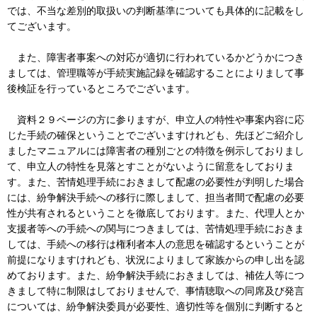
では、不当な差別的取扱いの判断基準についても具体的に記載をし
てございます。
また、障害者事案への対応が適切に行われているかどうかにつき
ましては、管理職等が手続実施記録を確認することによりまして事
後検証を行っているところでございます。
資料２９ページの方に参りますが、申立人の特性や事案内容に応
じた手続の確保ということでございますけれども、先ほどご紹介し
ましたマニュアルには障害者の種別ごとの特徴を例示しておりまし
て、申立人の特性を見落とすことがないように留意をしておりま
す。また、苦情処理手続におきまして配慮の必要性が判明した場合
には、紛争解決手続への移行に際しまして、担当者間で配慮の必要
性が共有されるということを徹底しております。また、代理人とか
支援者等への手続への関与につきましては、苦情処理手続におきま
しては、手続への移行は権利者本人の意思を確認するということが
前提になりますけれども、状況によりまして家族からの申し出を認
めております。また、紛争解決手続におきましては、補佐人等につ
きまして特に制限はしておりませんで、事情聴取への同席及び発言
については、紛争解決委員が必要性、適切性等を個別に判断すると