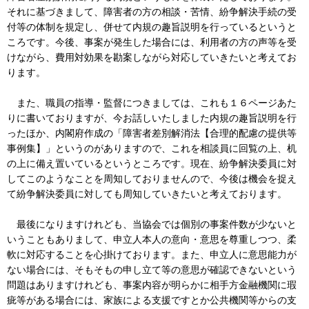
それに基づきまして、障害者の方の相談・苦情、紛争解決手続の受
付等の体制を規定し、併せて内規の趣旨説明を行っているというと
ころです。今後、事案が発生した場合には、利用者の方の声等を受
けながら、費用対効果を勘案しながら対応していきたいと考えてお
ります。
また、職員の指導・監督につきましては、これも１６ページあた
りに書いておりますが、今お話しいたしました内規の趣旨説明を行
ったほか、内閣府作成の「障害者差別解消法【合理的配慮の提供等
事例集】」というのがありますので、これを相談員に回覧の上、机
の上に備え置いているというところです。現在、紛争解決委員に対
してこのようなことを周知しておりませんので、今後は機会を捉え
て紛争解決委員に対しても周知していきたいと考えております。
最後になりますけれども、当協会では個別の事案件数が少ないと
いうこともありまして、申立人本人の意向・意思を尊重しつつ、柔
軟に対応することを心掛けております。また、申立人に意思能力が
ない場合には、そもそもの申し立て等の意思が確認できないという
問題はありますけれども、事案内容が明らかに相手方金融機関に瑕
疵等がある場合には、家族による支援ですとか公共機関等からの支