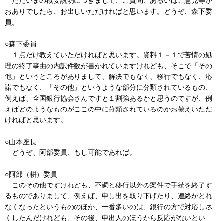
ただいまの概要説明につきまして、ご質問、あるいはご意見等が
おありでしたら、お出しいただければと思います。どうぞ、森下委
員。
○森下委員
１点だけ教えていただければと思います。資料１－１で苦情の処
理の終了事由の内訳件数が書かれていますけれども、そこで「その
他」というところがありまして、解決でもなく、移行でもなく、応
諾でもなく、「その他」というような部分に分類されているもの、
例えば、全国銀行協会さんですと１割強あるかと思うのですが、例
えばどのようなものがここの中に分類されているのかお教えいただ
ければと思います。
○山本座長
どうぞ、阿部委員、もし可能であれば。
○阿部（耕）委員
このその他ですけれども、不調と移行以外の案件で手続を終了す
るものでありまして、例えば、申し出を取り下げたり、連絡がとれ
なくなったというもののほか、一番多いのは、銀行の方で対応し尽
くしたんだけれども、その後、申出人のほうから反応がないとい