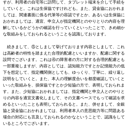
すが、利用者の自宅等に訪問して、タブレット端末を介して手続を
していくと。これは生保協ですけれども。また、貸金協におかれま
しては、関連書面に係る代筆等の容認ですとか、あるいは生保協に
おかれましては、適宜、申立人が指定機関とのやりとりの内容を理
解しているかどうかの確認を行っていくといったことで、きめ細か
な取組みをしておられるということを認識しております。
続きまして、⑤としまして挙げております内容としまして、これ
は高齢者の特性を踏まえた合理的配慮といいますか、配慮に関する
設問でございます。これは④の障害者の方に対する合理的配慮とも
一部重複しますが、内容としては、認知能力ですとか記憶能力の低
下を想定して、指定機関側としても、ゆっくり、丁寧に、繰り返し
説明をしていくと。また、本人の理解度合いを都度確認していくと
いった取組みを、損保協ですとか少短協の方で、表明しておられま
す。また、少短協におかれましては、指定機関と申立人とのやりと
りの内容を適宜文書化しまして、その文書ベースでもって確認を求
めるといったことも表明しておられると。また、併せまして、全銀
協と貸金協におかれましては、利用者本人の意思能力等に問題ある
場合の対応にも言及しておられるのかなということで、認識をして
いるところでございます。