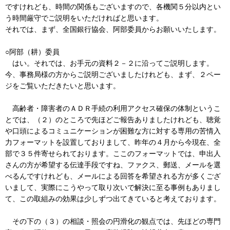
ですけれども、時間の関係もございますので、各機関５分以内とい
う時間厳守でご説明をいただければと思います。
それでは、まず、全国銀行協会、阿部委員からお願いいたします。
○阿部（耕）委員
はい。それでは、お手元の資料２－２に沿ってご説明します。
今、事務局様の方からご説明ございましたけれども、まず、２ペー
ジをご覧いただきたいと思います。
高齢者・障害者のＡＤＲ手続の利用アクセス確保の体制というこ
とでは、（２）のところで先ほどご報告ありましたけれども、聴覚
や口頭によるコミュニケーションが困難な方に対する専用の苦情入
力フォーマットを設置しておりまして、昨年の４月から今現在、全
部で３５件寄せられております。ここのフォーマットでは、申出人
さんの方が希望する伝達手段ですね、ファクス、郵送、メールを選
べるんですけれども、メールによる回答を希望される方が多くござ
いまして、実際にこうやって取り次いで解決に至る事例もありまし
て、この取組みの効果は少しずつ出てきていると考えております。
その下の（３）の相談・照会の円滑化の観点では、先ほどの専門