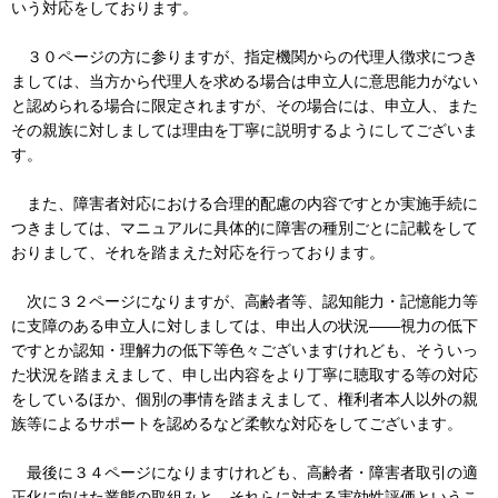
いう対応をしております。
３０ページの方に参りますが、指定機関からの代理人徴求につき
ましては、当方から代理人を求める場合は申立人に意思能力がない
と認められる場合に限定されますが、その場合には、申立人、また
その親族に対しましては理由を丁寧に説明するようにしてございま
す。
また、障害者対応における合理的配慮の内容ですとか実施手続に
つきましては、マニュアルに具体的に障害の種別ごとに記載をして
おりまして、それを踏まえた対応を行っております。
次に３２ページになりますが、高齢者等、認知能力・記憶能力等
に支障のある申立人に対しましては、申出人の状況――視力の低下
ですとか認知・理解力の低下等色々ございますけれども、そういっ
た状況を踏まえまして、申し出内容をより丁寧に聴取する等の対応
をしているほか、個別の事情を踏まえまして、権利者本人以外の親
族等によるサポートを認めるなど柔軟な対応をしてございます。
最後に３４ページになりますけれども、高齢者・障害者取引の適
正化に向けた業態の取組みと、それらに対する実効性評価というこ