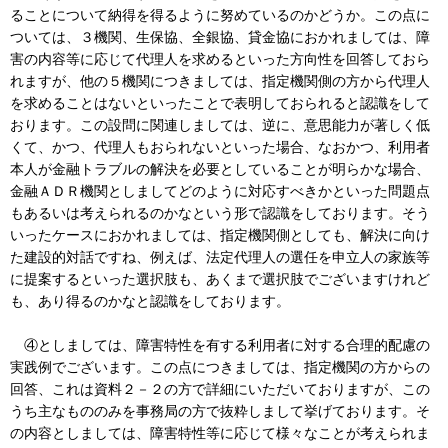
ることについて納得を得るように努めているのかどうか。この点に
ついては、３機関、生保協、全銀協、貸金協におかれましては、障
害の内容等に応じて代理人を求めるといった方向性を回答しておら
れますが、他の５機関につきましては、指定機関側の方から代理人
を求めることはないといったことで表明しておられると認識をして
おります。この設問に関連しましては、逆に、意思能力が著しく低
くて、かつ、代理人もおられないといった場合、なおかつ、利用者
本人が金融トラブルの解決を必要としていることが明らかな場合、
金融ＡＤＲ機関としましてどのように対応すべきかといった問題点
もあるいは考えられるのかなという形で認識をしております。そう
いったケースにおかれましては、指定機関側としても、解決に向け
た建設的対話ですね、例えば、法定代理人の選任を申立人の家族等
に提案するといった選択肢も、あくまで選択肢でございますけれど
も、あり得るのかなと認識をしております。
④としましては、障害特性を有する利用者に対する合理的配慮の
実践例でございます。この点につきましては、指定機関の方からの
回答、これは資料２－２の方で詳細にいただいておりますが、この
うち主なもののみを事務局の方で抜粋しまして挙げております。そ
の内容としましては、障害特性等に応じて様々なことが考えられま