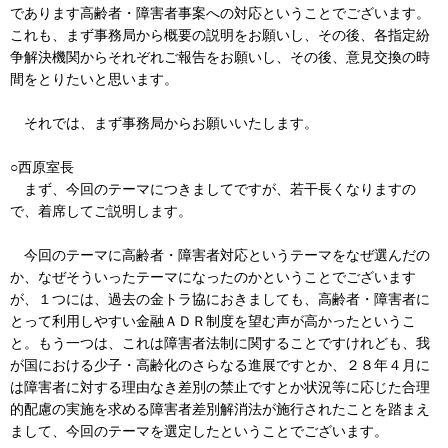
であります高齢者・障害者事案への対応ということでございます。
これも、まず事務局から概要の説明をお願いし、その後、各指定紛
争解決機関からそれぞれご報告をお願いし、その後、意見交換の時
間をとりたいと思います。
それでは、まず事務局からお願いいたします。
○西原室長
まず、今回のテーマにつきましてですが、若干長くなりますの
で、着席してご説明します。
今回のテーマに高齢者・障害者対応というテーマをなぜ選んだの
か、なぜそういったテーマになったのかということでございます
が、１つには、過去の金トラ協におきましても、高齢者・障害者に
とって利用しやすい金融ＡＤＲ制度を望む声が高かったというこ
と。もう一つは、これは障害者法制に関することですけれども、我
が国における少子・高齢化のさらなる進展ですとか、２８年４月に
は障害者に対する理由なき差別の禁止ですとか状況等に応じた合理
的配慮の実施を求める障害者差別解消法が施行されたことを踏まえ
まして、今回のテーマを選定したということでございます。