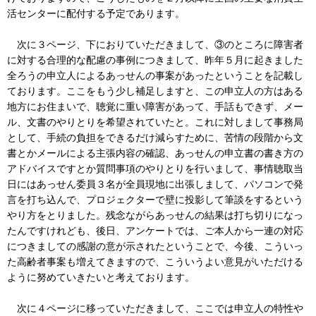
活センターに配付する予定であります。
次に３ページ、下におりていただきまして、③のところに障害者
に対する合理的な配慮の事例につきまして、昨年５月に起きました
全ろうの申立人によるあっせんの事案があったということを記載し
ております。ここをもう少し補足しますと、この申立人の方はある
地方にお住まいで、聴覚に重い障害があって、手話もできず、メー
ル、文書のやりとりを希望されていたと。これに対しまして事務局
として、手続の負担をできるだけ減らすために、苦情の段階から文
書とかメールによる主張内容の確認、あっせんの申立書の書き方の
アドバイスですとか質問事項のやりとりを行いまして、事情聴取当
日にはあっせん委員３名が全員現地に出張しまして、パソコンで発
言を打ち込んで、プロジェクターで壁に投影して筆談をするという
やり方をとりました。残念ながらあっせんの結果は打ち切りになっ
たんですけれども、後日、アンケートでは、ご本人から一連の対応
につきましての感謝の意が示されたということで、今後、こういっ
た高齢者事案も増えてきますので、こういうよい意見がいただける
ように努めていきたいと考えております。
次に４ページに移っていただきまして、ここでは申立人の特性や