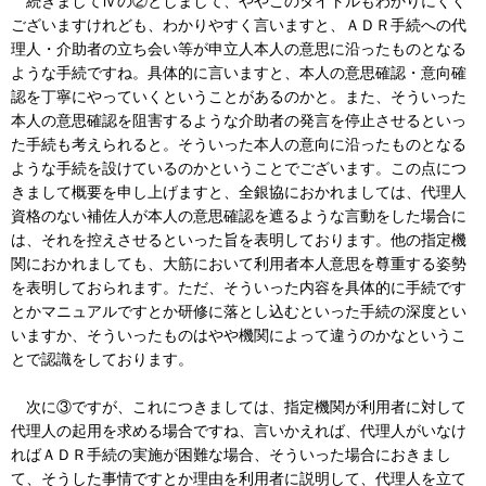
続きましてⅣの②としまして、ややこのタイトルもわかりにくく
ございますけれども、わかりやすく言いますと、ＡＤＲ手続への代
理人・介助者の立ち会い等が申立人本人の意思に沿ったものとなる
ような手続ですね。具体的に言いますと、本人の意思確認・意向確
認を丁寧にやっていくということがあるのかと。また、そういった
本人の意思確認を阻害するような介助者の発言を停止させるといっ
た手続も考えられると。そういった本人の意向に沿ったものとなる
ような手続を設けているのかということでございます。この点につ
きまして概要を申し上げますと、全銀協におかれましては、代理人
資格のない補佐人が本人の意思確認を遮るような言動をした場合に
は、それを控えさせるといった旨を表明しております。他の指定機
関におかれましても、大筋において利用者本人意思を尊重する姿勢
を表明しておられます。ただ、そういった内容を具体的に手続です
とかマニュアルですとか研修に落とし込むといった手続の深度とい
いますか、そういったものはやや機関によって違うのかなというこ
とで認識をしております。
次に③ですが、これにつきましては、指定機関が利用者に対して
代理人の起用を求める場合ですね、言いかえれば、代理人がいなけ
ればＡＤＲ手続の実施が困難な場合、そういった場合におきまし
て、そうした事情ですとか理由を利用者に説明して、代理人を立て