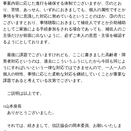
事案内容に応じた進行を確保する体制でございますが、①のとお
り、苦情、あっせん、いずれにおきましても、個人の属性ですとか
事情を常に意識した対応に努めているということのほか、③の方に
ございますとおり、事情聴取におきまして補佐人ですとか介助補助
としてご家族による手続参加をされる場合であっても、補佐人のご
主張だけが前面に出ないように、必ずご本人の意思・主張を確認す
るようにとしております。
最後に課題でございますけれども、ここに書きました高齢者・障
害者対応というのは、過去にこういうふうにしたから今回も同じよ
うにすればいいという一律な対応ではできませんので、一人一人の
個人の特性、事情に応じた柔軟な対応を継続していくことが重要な
課題であると考えている次第でございます。
ご説明は以上です。
○山本座長
ありがとうございました。
それでは、続きまして、信託協会の岡本委員、お願いいたしま