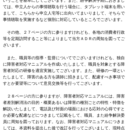
いうことを基本にしてございます。また、紛争解決手続におきまし
ては、申立人からの事情聴取を行う場合に、タブレット端末を用い
まして、こちらから申立人宅等に出向いてまいりまして、そちらで
事情聴取を実施するなど個別に対応しているところでございます。
その他、２７ページの方に参りますけれども、各地の消費者行政
等を定期訪問すること等によりまして当方ＡＤＲの周知を図ってご
ざいます。
また、職員等の指導・監督についてでございますけれども、独自
に障害者対応マニュアルを作成いたしまして、職員を対象とする障
害者対応の研修を適宜実施してございます。また、研修の一環とい
たしまして、障害のある方を講師に招きまして、配慮すべき事項で
すとか要望等について意見交換等を行ってございます。
２８ページの方に参りますが、障害者対応マニュアルには、障害
者差別解消法の目的・概要あるいは障害の種別ごとの特性・特徴を
解説いたしまして、電話及び対面の場面における応対の心得ですと
か必要な配慮などにつきまして記載をして、職員、また紛争解決委
員に周知を図っております。なお、障害者対応マニュアルにつきま
しては、本資料を提出した後で改訂を行ってございまして、現時点