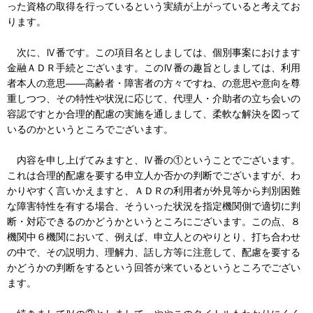
った資格の取得を行っているという実績が上がっていると考えてお
ります。
次に、Ⅳ番です。この項目名としましては、個別事案におけます
金融ＡＤＲ手続とございます。このⅣ番の趣旨としましては、利用
者本人の意思――高齢者・障害者の方々ですね、の意思や意向を尊
重しつつ、その特性や状況に応じて、代理人・介助者の立ち会いの
容認ですとか合理的配慮の実施を通しまして、柔軟な解決を図って
いるのかというところでございます。
内容を申し上げてみますと、Ⅳ番の①ということでございます。
これは合理的配慮を要する申立人か否かの判断でございますが、わ
かりやすく言いかえますと、ＡＤＲの利用者が外見等から判別困難
な障害特性を有する場合、そういった状況を指定機関側で適切に判
断・対応できるのかどうかというところにございます。この点、８
機関中６機関において、例えば、申立人とのやりとり、打ち合わせ
の中で、その説明力、理解力、話し方等に注意して、配慮を要する
かどうかの判断をするという回答が来ているというところでござい
ます。