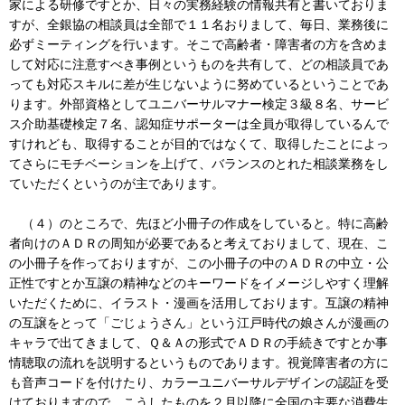
家による研修ですとか、日々の実務経験の情報共有と書いておりま
すが、全銀協の相談員は全部で１１名おりまして、毎日、業務後に
必ずミーティングを行います。そこで高齢者・障害者の方を含めま
して対応に注意すべき事例というものを共有して、どの相談員であ
っても対応スキルに差が生じないように努めているということであ
ります。外部資格としてユニバーサルマナー検定３級８名、サービ
ス介助基礎検定７名、認知症サポーターは全員が取得しているんで
すけれども、取得することが目的ではなくて、取得したことによっ
てさらにモチベーションを上げて、バランスのとれた相談業務をし
ていただくというのが主であります。
（４）のところで、先ほど小冊子の作成をしていると。特に高齢
者向けのＡＤＲの周知が必要であると考えておりまして、現在、こ
の小冊子を作っておりますが、この小冊子の中のＡＤＲの中立・公
正性ですとか互譲の精神などのキーワードをイメージしやすく理解
いただくために、イラスト・漫画を活用しております。互譲の精神
の互譲をとって「ごじょうさん」という江戸時代の娘さんが漫画の
キャラで出てきまして、Ｑ＆Ａの形式でＡＤＲの手続きですとか事
情聴取の流れを説明するというものであります。視覚障害者の方に
も音声コードを付けたり、カラーユニバーサルデザインの認証を受
けておりますので、こうしたものを２月以降に全国の主要な消費生