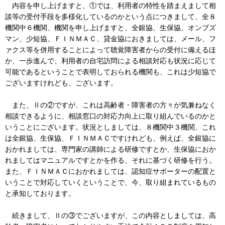
内容を申し上げますと、①では、利用者の特性を踏まえまして相
談等の受付手段を多様化しているのかという点につきまして、全８
機関中６機関、機関を申し上げますと、全銀協、生保協、オンブズ
マン、少短協、ＦＩＮＭＡＣ、貸金協におきましては、メール、フ
ァクス等を併用することによって聴覚障害者からの受付に備えるほ
か、一歩進んで、利用者の自宅訪問による相談対応も状況に応じて
可能であるということで表明しておられる機関も、これは少短協で
ございますけれども、ございます。
また、Ⅱの②ですが、これは高齢者・障害者の方々が気兼ねなく
相談できるように、相談窓口の対応力向上に取り組んでいるのかと
いうことにございます。状況としましては、８機関中３機関、これ
は全銀協、生保協、ＦＩＮＭＡＣですけれども、例えば、全銀協に
おかれましては、専門家の講師による研修ですとか、生保協におか
れましてはマニュアルですとかを作る、それに基づく研修を行う。
また、ＦＩＮＭＡＣにおかれましては、認知症サポーターの配置と
いうことで対応していくということで、今、取り組まれているもの
と承知しております。
続きまして、Ⅱの③でございますが、この内容としましては、高