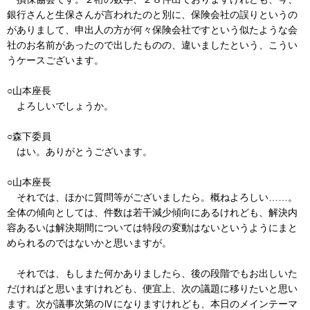
銀行さんと生保さんが言われたのと別に、保険会社の誤りというの
がありまして、申出人の方が何々保険会社ですという似たような会
社のお名前があったので出したものの、違いましたという、こうい
うケースございます。
○山本座長
よろしいでしょうか。
○森下委員
はい。ありがとうございます。
○山本座長
それでは、ほかに質問等がございましたら。概ねよろしい……。
全体の傾向としては、件数は若干減少傾向にあるけれども、解決内
容あるいは解決期間については特段の変動はないというようにまと
められるのではないかと思いますが。
それでは、もしまた何かありましたら、後の段階でもお出しいた
だければと思いますけれども、便宜上、次の議題に移りたいと思い
ます。次が議事次第のⅣになりますけれども、本日のメインテーマ