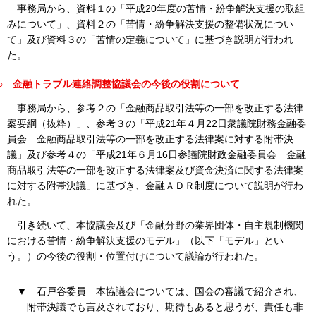
事務局から、資料１の「平成20年度の苦情・紛争解決支援の取組
みについて」、資料２の「苦情・紛争解決支援の整備状況につい
て」及び資料３の「苦情の定義について」に基づき説明が行われ
た。
○
金融トラブル連絡調整協議会の今後の役割について
事務局から、参考２の「金融商品取引法等の一部を改正する法律
案要綱（抜粋）」、参考３の「平成21年４月22日衆議院財務金融委
員会 金融商品取引法等の一部を改正する法律案に対する附帯決
議」及び参考４の「平成21年６月16日参議院財政金融委員会 金融
商品取引法等の一部を改正する法律案及び資金決済に関する法律案
に対する附帯決議」に基づき、金融ＡＤＲ制度について説明が行わ
れた。
引き続いて、本協議会及び「金融分野の業界団体・自主規制機関
における苦情・紛争解決支援のモデル」（以下「モデル」とい
う。）の今後の役割・位置付けについて議論が行われた。
▼
石戸谷委員
本協議会については、国会の審議で紹介され、
附帯決議でも言及されており、期待もあると思うが、責任も非