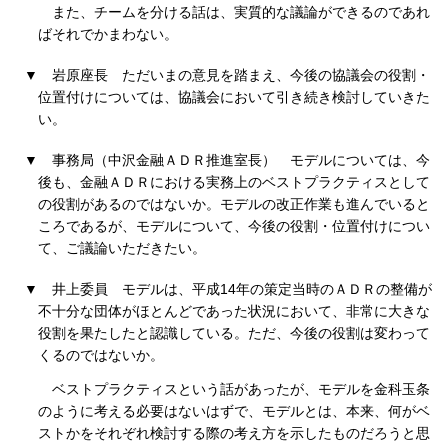
また、チームを分ける話は、実質的な議論ができるのであれ
ばそれでかまわない。
▼
岩原座長
ただいまの意見を踏まえ、今後の協議会の役割・
位置付けについては、協議会において引き続き検討していきた
い。
▼
事務局（中沢金融ＡＤＲ推進室長）
モデルについては、今
後も、金融ＡＤＲにおける実務上のベストプラクティスとして
の役割があるのではないか。モデルの改正作業も進んでいると
ころであるが、モデルについて、今後の役割・位置付けについ
て、ご議論いただきたい。
▼
井上委員
モデルは、平成14年の策定当時のＡＤＲの整備が
不十分な団体がほとんどであった状況において、非常に大きな
役割を果たしたと認識している。ただ、今後の役割は変わって
くるのではないか。
ベストプラクティスという話があったが、モデルを金科玉条
のように考える必要はないはずで、モデルとは、本来、何がベ
ストかをそれぞれ検討する際の考え方を示したものだろうと思