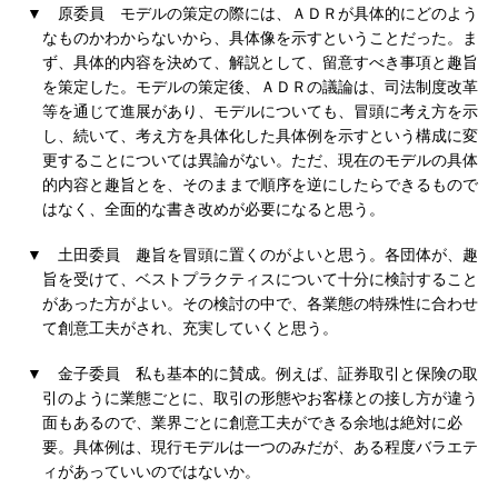
▼
原委員
モデルの策定の際には、ＡＤＲが具体的にどのよう
なものかわからないから、具体像を示すということだった。ま
ず、具体的内容を決めて、解説として、留意すべき事項と趣旨
を策定した。モデルの策定後、ＡＤＲの議論は、司法制度改革
等を通じて進展があり、モデルについても、冒頭に考え方を示
し、続いて、考え方を具体化した具体例を示すという構成に変
更することについては異論がない。ただ、現在のモデルの具体
的内容と趣旨とを、そのままで順序を逆にしたらできるもので
はなく、全面的な書き改めが必要になると思う。
▼
土田委員
趣旨を冒頭に置くのがよいと思う。各団体が、趣
旨を受けて、ベストプラクティスについて十分に検討すること
があった方がよい。その検討の中で、各業態の特殊性に合わせ
て創意工夫がされ、充実していくと思う。
▼
金子委員
私も基本的に賛成。例えば、証券取引と保険の取
引のように業態ごとに、取引の形態やお客様との接し方が違う
面もあるので、業界ごとに創意工夫ができる余地は絶対に必
要。具体例は、現行モデルは一つのみだが、ある程度バラエテ
ィがあっていいのではないか。