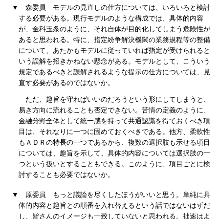
▼
森委員
モデルの見直しの仕方については、いろいろと検討
する必要がある。現行モデルのような構成では、具体的内容
が、金科玉条のように、それ自体が目的化してしまう危険性が
あると思われる。特に、指定紛争解決機関の業務規程等の整備
について、あたかもモデルに従っていれば指定が受けられると
いう誤解を招きかねない懸念がある。モデルとして、こういう
規定であるべきと誤解されるような提示の仕方については、見
直す必要があるのではないか。
ただ、趣旨を守ればいいのだろうという形にしてしまうと、
易き方向に流れることも否定できない。苦情の定義のように、
金融分野全体として統一感を持って共通認識を得ておくべき項
目は、それなりに一つに固めておくべきである。他方、柔軟性
もＡＤＲの特長の一つであるから、複数の選択肢も示せる項目
については、趣旨を示して、具体的内容については選択肢の一
つという扱いとすることもできる。このように、項目ごとに検
討することも必要ではないか。
▼
原委員
もっと議論を尽くしたほうがいいと思う。単純に具
体的内容と趣旨との順番を入れ替えるという話ではないはずだ
し、皆さんのイメージも一致していないと思われる。拙速はよ