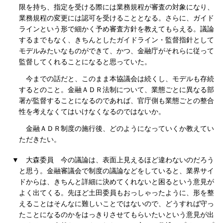
限を持ち、指定を受ける際には業務規程が審査の対象になり、
業務規程の変更には認可を受けることとなる。さらに、ガイド
ラインという形で細かく予め審査方針を教えてもらえる。議論
するまでもなく、きちんとしたガイドライン・監督指針として
モデルみたいなものができて、かつ、金融庁がそれらに従って
監督してくれることになると思っていた。
今までの話だと、このまま本協議会は続くし、モデルも存続
するとのこと。金融ＡＤＲ法制について、業態ごとに異なる部
署が監督することになるのであれば、官庁側も業態ごとの整合
性を考えなくてはいけなくなるのではないか。
金融ＡＤＲ制度の施行後、どのようになっていくか教えてい
ただきたい。
▼
大森委員
今の議論は、表面上見えるほど違わないのだろう
と思う。金融審議会で制度の議論などをしていると、業界サイ
ドからは、きちんと詳細に決めてくれないと困るという意見が
よく出てくる。先ほど土田委員もおっしゃったように、形を整
えることはそんなに難しいことではないので、どうすれば守っ
たことになるのかをはっきりさせてもらいたいという意見が出