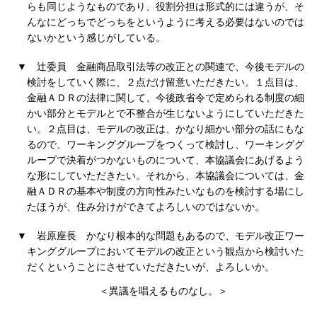
らも同じようなものであり、役割分担は形式的には違うが、そ
んなにどっちでどっちをというように考える必要はないのでは
ないかという感じがしている。
▼
辻委員
金融商品取引法等の改正との関連で、今後モデルの
検討をしていく際に、２点だけ留意いただきたい。１点目は、
金融ＡＤＲの法律に関して、今後政省令で定められる制度の細
かい部分とモデルとで不整合が生じないようにしていただきた
い。２点目は、モデルの改正は、かなり細かい部分の話にもな
るので、ワーキンググループをつくって検討し、ワーキンググ
ループで決着がつかないものについて、本協議会にあげるよう
な形にしていただきたい。それから、本協議会については、金
融ＡＤＲの基本や制度の方向性みたいなものを検討する場にし
たほうが、住み分けができてよろしいのではないか。
▼
岩原座長
かなり根本的な問題もあるので、モデル改正ワー
キンググループにおいてモデルの改正という観点から検討いた
だくということにさせていただきたいが、よろしいか。
＜異議を唱えるものなし。＞