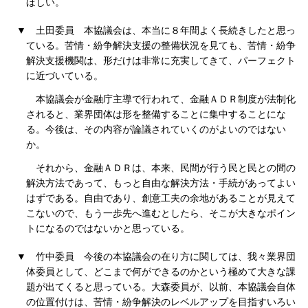
ほしい。
▼
土田委員
本協議会は、本当に８年間よく長続きしたと思っ
ている。苦情・紛争解決支援の整備状況を見ても、苦情・紛争
解決支援機関は、形だけは非常に充実してきて、パーフェクト
に近づいている。
本協議会が金融庁主導で行われて、金融ＡＤＲ制度が法制化
されると、業界団体は形を整備することに集中することにな
る。今後は、その内容が論議されていくのがよいのではない
か。
それから、金融ＡＤＲは、本来、民間が行う民と民との間の
解決方法であって、もっと自由な解決方法・手続があってよい
はずである。自由であり、創意工夫の余地があることが見えて
こないので、もう一歩先へ進むとしたら、そこが大きなポイン
トになるのではないかと思っている。
▼
竹中委員
今後の本協議会の在り方に関しては、我々業界団
体委員として、どこまで何ができるのかという極めて大きな課
題が出てくると思っている。大森委員が、以前、本協議会自体
の位置付けは、苦情・紛争解決のレベルアップを目指すいろい