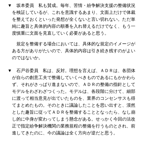
▼
坂本委員
私も賛成。毎年、苦情・紛争解決支援の整備状況
を検証しているが、これを意識するあまり、文面上だけで体裁
を整えておくといった発想が全くないと言い切れない。ただ単
純に趣旨と具体的内容の順番を入れ替えるだけでなく、もう一
度慎重に文面を見直していく必要があると思う。
規定を整備する場合においては、具体的な規定のイメージが
ある方がありがたいので、具体的内容は引き続き残すのがよい
のではないか。
▼
石戸谷委員
私は、反対。理想を言えば、ＡＤＲは、各団体
が自らの創意工夫で整備していくべきものであるにもかかわら
ず、それがさっぱり進まないので、ＡＤＲの整備の指針として
モデルをわざわざつくった。モデルは、各段階に分けて、細部
に渡って相当意見が出ていたものを、業界のコンセンサスも得
てまとめたもの。そのときに議論したことを思い出すと、漠然
とした趣旨に従ってＡＤＲを整備することとなったら、なし崩
し的に中身が変わってしまう懸念がある。せっかく今回の法改
正で指定紛争解決機関の業務規程の整備を行うものとされ、前
進してきたのに、今の議論は全く方向が逆だと思う。