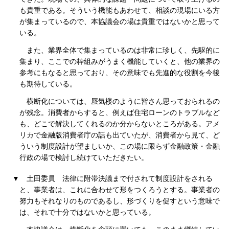
も貴重である。そういう機能もあわせて、相談の現場にいる方
が集まっているので、本協議会の場は貴重ではないかと思って
いる。
また、業界全体で集まっているのは非常に珍しく、先駆的に
集まり、ここでの枠組みがうまく機能していくと、他の業界の
参考にもなると思っており、その意味でも先進的な役割を今後
も期待している。
横断化については、蜃気楼のように皆さん思っておられるの
が残念。消費者からすると、例えば住宅ローンのトラブルなど
も、どこで解決してくれるのか分からないところがある。アメ
リカで金融版消費者庁の話も出ていたが、消費者から見て、ど
ういう制度設計が望ましいか、この場に限らず金融政策・金融
行政の場で検討し続けていただきたい。
▼
土田委員
法律に附帯決議まで付されて制度設計をされる
と、事業者は、これに合わせて形をつくろうとする。事業者の
努力もそれなりのものであるし、形づくりを促すという意味で
は、それで十分ではないかと思っている。