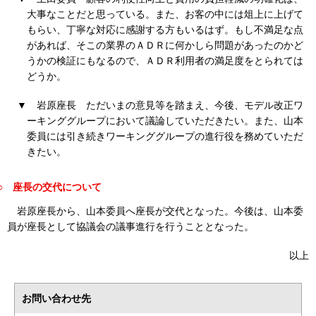
大事なことだと思っている。また、お客の中には俎上に上げて
もらい、丁寧な対応に感謝する方もいるはず。もし不満足な点
があれば、そこの業界のＡＤＲに何かしら問題があったのかど
うかの検証にもなるので、ＡＤＲ利用者の満足度をとられては
どうか。
▼
岩原座長
ただいまの意見等を踏まえ、今後、モデル改正ワ
ーキンググループにおいて議論していただきたい。また、山本
委員には引き続きワーキンググループの進行役を務めていただ
きたい。
○
座長の交代について
岩原座長から、山本委員へ座長が交代となった。今後は、山本委
員が座長として協議会の議事進行を行うこととなった。
以上
お問い合わせ先