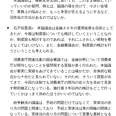
本協議会は、横断化を念頭に置いても、このまま継続してい
っていいのか疑問。例えば、協議の場を分けて、小さい会場
で、業務上の悩みとか、もっと本音が言えるようにするなど、
活性化の方法があるのではないか。
▼
石戸谷委員«
本協議会は金融ＡＤＲの運用改善を目的として
きたが、今後は制度面についても検討していくということなの
か。制度面も検討するのであれば、それにふさわしい体制を整
えなくてはいけない。また、金融審議会が、制度面の検討を行
うということも考えられる。
消費者庁関連法案の国会審議では、金融分野について消費者
庁が関与しないことを疑問視する質疑が多く行われた。本協議
会が着実に実績をあげてきていることは確かだが、全体的な観
点から十分だと見られていない。そのため、そういう質疑が出
てきて、今回の法制でも消費者庁の関与の在り方を含めて見直
す附則修正になっている。施行後３年以内の検討をどこで行っ
ていくかはっきり決めたほうがいいのではないか。
紛争解決の議論は、手続の問題だけではなくて、実体法の在
り方の問題と関連しており、手続と実体法は車の両輪の関係と
なっている。実体法の在り方の問題について貴重な素材となる