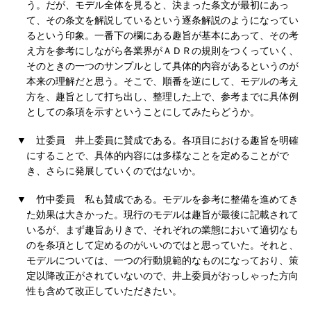
う。だが、モデル全体を見ると、決まった条文が最初にあっ
て、その条文を解説しているという逐条解説のようになってい
るという印象。一番下の欄にある趣旨が基本にあって、その考
え方を参考にしながら各業界がＡＤＲの規則をつくっていく、
そのときの一つのサンプルとして具体的内容があるというのが
本来の理解だと思う。そこで、順番を逆にして、モデルの考え
方を、趣旨として打ち出し、整理した上で、参考までに具体例
としての条項を示すということにしてみたらどうか。
▼
辻委員
井上委員に賛成である。各項目における趣旨を明確
にすることで、具体的内容には多様なことを定めることがで
き、さらに発展していくのではないか。
▼
竹中委員
私も賛成である。モデルを参考に整備を進めてき
た効果は大きかった。現行のモデルは趣旨が最後に記載されて
いるが、まず趣旨ありきで、それぞれの業態において適切なも
のを条項として定めるのがいいのではと思っていた。それと、
モデルについては、一つの行動規範的なものになっており、策
定以降改正がされていないので、井上委員がおっしゃった方向
性も含めて改正していただきたい。