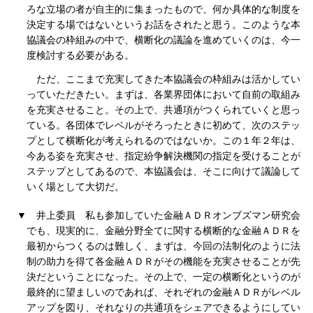
ろな立場の者が自主的に集まったもので、何か具体的な制度を
決定する場ではないというお話をされたと思う。このような本
協議会の枠組みの中で、横断化の議論を進めていくのは、今一
度検討する必要がある。
ただ、ここまで充実してきた本協議会の枠組みは活かしてい
っていただきたい。まずは、各業界団体において自前の取組み
を充実させること。その上で、共通項がつくられていくと思っ
ている。各団体でレベルがそろったときに初めて、次のステッ
プとして横断化が考えられるのではないか。この１年２年は、
今ある姿を充実させ、指定紛争解決機関の指定を受けることが
ステップとしてあるので、本協議会は、そこに向けて議論して
いく場として大切だ。
▼
井上委員
私も参加していた金融ＡＤＲオンブズマン研究会
でも、現実的に、金融分野全てに関する横断的な金融ＡＤＲを
最初からつくるのは難しく、まずは、今回の法制化のように法
制の助力を得て各金融ＡＤＲがその機能を充実させることが先
決だということになった。その上で、一定の横断化というのが
最終的に望ましいのであれば、それぞれの金融ＡＤＲがレベル
アップを図り、それなりの共通項をシェアできるようにしてい