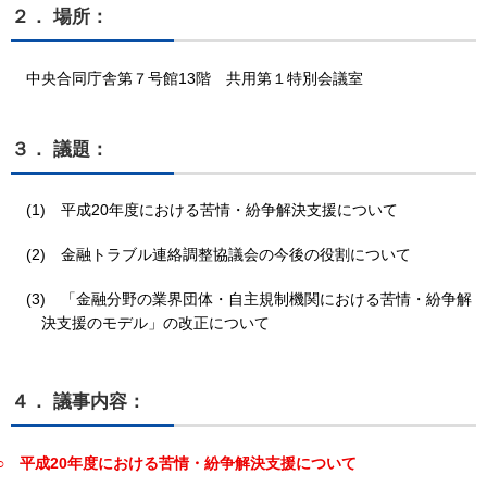
２． 場所：
中央合同庁舎第７号館13階 共用第１特別会議室
３． 議題：
(1)
平成20年度における苦情・紛争解決支援について
(2)
金融トラブル連絡調整協議会の今後の役割について
(3)
「金融分野の業界団体・自主規制機関における苦情・紛争解
決支援のモデル」の改正について
４． 議事内容：
○
平成20年度における苦情・紛争解決支援について