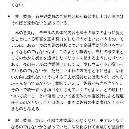
くない。
▼
井上委員
石戸谷委員のご意見と私が冒頭申し上げた意見は
それほど違わないと思っている。
私の意見は、モデルの具体的内容を法令の条文のように捉え
ることによる弊害を直す努力をしたほうがよいというもの。モ
デルは、ある一つの言葉の解釈について金融庁に問合せをする
ようなものではないはず。このような弊害が、当初の条文案と
してのわかり易さを追求したメリットを超えるようになりつつ
あり、今のモデルの位置付けとしては、少しウェイトが変わっ
ているのではないか。ただ、いずれの方向をとるにせよ、ゆる
い方向に流れないようにする工夫が必要だとは思うが、どちら
から光を当てるかという意味でいえば、趣旨から光を当てて、
その上で統一すべき項目を押さえていくのがよい。どの項目に
ついて統一し、どの項目について各団体の制度設計にある程度
任せるのかということ自体は、まさに趣旨の中に表れてくるべ
きものと考える。
▼
瀧下委員
実は、今回で本協議会がなくなり、モデルもなく
なるのではないかと思っていた。法制化されて金融庁が監督権