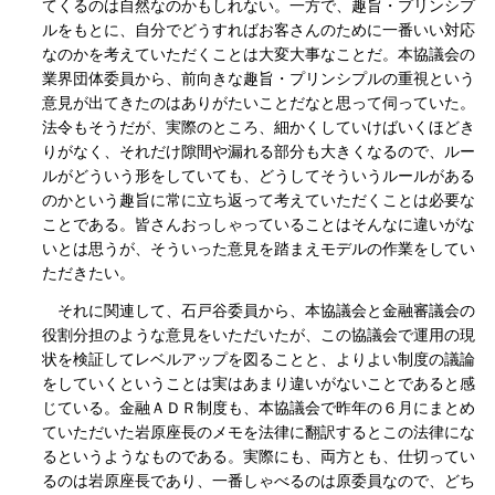
てくるのは自然なのかもしれない。一方で、趣旨・プリンシプ
ルをもとに、自分でどうすればお客さんのために一番いい対応
なのかを考えていただくことは大変大事なことだ。本協議会の
業界団体委員から、前向きな趣旨・プリンシプルの重視という
意見が出てきたのはありがたいことだなと思って伺っていた。
法令もそうだが、実際のところ、細かくしていけばいくほどき
りがなく、それだけ隙間や漏れる部分も大きくなるので、ルー
ルがどういう形をしていても、どうしてそういうルールがある
のかという趣旨に常に立ち返って考えていただくことは必要な
ことである。皆さんおっしゃっていることはそんなに違いがな
いとは思うが、そういった意見を踏まえモデルの作業をしてい
ただきたい。
それに関連して、石戸谷委員から、本協議会と金融審議会の
役割分担のような意見をいただいたが、この協議会で運用の現
状を検証してレベルアップを図ることと、よりよい制度の議論
をしていくということは実はあまり違いがないことであると感
じている。金融ＡＤＲ制度も、本協議会で昨年の６月にまとめ
ていただいた岩原座長のメモを法律に翻訳するとこの法律にな
るというようなものである。実際にも、両方とも、仕切ってい
るのは岩原座長であり、一番しゃべるのは原委員なので、どち