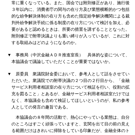
常に重くなっている。また、国会では附則修正があり、施行後
３年以内に、消費者庁の関与の在り方及び業態横断的かつ包括
的な紛争解決体制の在り方も含めた指定紛争解決機関による裁
判外紛争解決手続に係る制度の在り方について検討を加え、必
要があると認めるときは、所要の措置を講ずることとなった。
附則修正で附帯決議よりも重い縛りが入っているが、これに対
する取組みはどのようになるのか。
▼
事務局（中沢金融ＡＤＲ推進室長）
具体的な姿について、
本協議会で議論していただくことが重要ではないか。
▼
原委員
衆議院財金委において、参考人として話をさせてい
ただいた。衆議院での附帯決議の２つ目の２行目から、「金融
サービス利用者相談室の在り方について検証を行い、役割の拡
充を図ること」とあるが、金融サービス利用者相談室だけでは
なく、本協議会も含めて検証してほしいというのが、私の参考
人としての発言の趣旨である。
本協議会の８年間の活動で、熱心にやっている業態は、自分
のところはすごく頑張っていますと、玄関を出て目の前の見え
る範囲だけはきれいに掃除をしている印象だが、金融全体のト