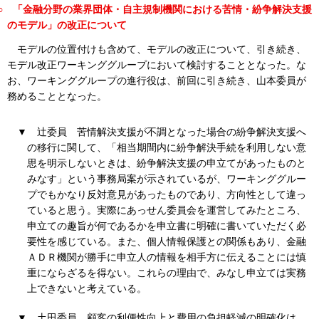
○
「金融分野の業界団体・自主規制機関における苦情・紛争解決支援
のモデル」の改正について
モデルの位置付けも含めて、モデルの改正について、引き続き、
モデル改正ワーキンググループにおいて検討することとなった。な
お、ワーキンググループの進行役は、前回に引き続き、山本委員が
務めることとなった。
▼
辻委員
苦情解決支援が不調となった場合の紛争解決支援へ
の移行に関して、「相当期間内に紛争解決手続を利用しない意
思を明示しないときは、紛争解決支援の申立てがあったものと
みなす」という事務局案が示されているが、ワーキンググルー
プでもかなり反対意見があったものであり、方向性として違っ
ていると思う。実際にあっせん委員会を運営してみたところ、
申立ての趣旨が何であるかを申立書に明確に書いていただく必
要性を感じている。また、個人情報保護との関係もあり、金融
ＡＤＲ機関が勝手に申立人の情報を相手方に伝えることには慎
重にならざるを得ない。これらの理由で、みなし申立ては実務
上できないと考えている。
▼
土田委員
顧客の利便性向上と費用の負担軽減の明確化は、