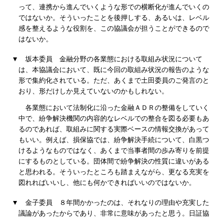
って、連携から進んでいくような形での横断化が進んでいくの
ではないか。そういったことを後押しする、あるいは、レベル
感を整えるような役割を、この協議会が担うことができるので
はないか。
▼
坂本委員
金融分野の各業態における取組み状況について
は、本協議会において、既に今回の取組み状況の報告のような
形で集約化されている。ただ、あくまで土田委員のご発言のと
おり、形だけしか見えていないのかもしれない。
各業態において法制化に沿った金融ＡＤＲの整備をしていく
中で、紛争解決機関の内容的なレベルでの整合を図る必要もあ
るのであれば、取組みに関する実際ベースの情報交換があって
もいい。例えば、損保協では、紛争解決手続について、白黒つ
けるようなものではなく、あくまで当事者間の歩み寄りを前提
にするものとしている。団体間で紛争解決の性質に違いがある
と思われる。そういったところも踏まえながら、更なる充実を
図れればいいし、他にも何かできればいいのではないか。
▼
金子委員
８年間かかったのは、それなりの理由や充実した
議論があったからであり、非常に意味があったと思う。日証協