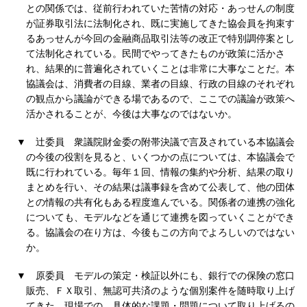
との関係では、従前行われていた苦情の対応・あっせんの制度
が証券取引法に法制化され、既に実施してきた協会員を拘束す
るあっせんが今回の金融商品取引法等の改正で特別調停案とし
て法制化されている。民間でやってきたものが政策に活かさ
れ、結果的に普遍化されていくことは非常に大事なことだ。本
協議会は、消費者の目線、業者の目線、行政の目線のそれぞれ
の観点から議論ができる場であるので、ここでの議論が政策へ
活かされることが、今後は大事なのではないか。
▼
辻委員
衆議院財金委の附帯決議で言及されている本協議会
の今後の役割を見ると、いくつかの点については、本協議会で
既に行われている。毎年１回、情報の集約や分析、結果の取り
まとめを行い、その結果は議事録を含めて公表して、他の団体
との情報の共有化もある程度進んでいる。関係者の連携の強化
についても、モデルなどを通じて連携を図っていくことができ
る。協議会の在り方は、今後もこの方向でよろしいのではない
か。
▼
原委員
モデルの策定・検証以外にも、銀行での保険の窓口
販売、ＦＸ取引、無認可共済のような個別案件を随時取り上げ
てきた。現場での、具体的な課題・問題について取り上げるの