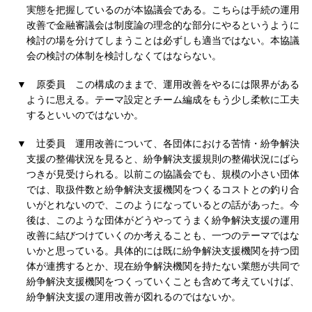
実態を把握しているのが本協議会である。こちらは手続の運用
改善で金融審議会は制度論の理念的な部分にやるというように
検討の場を分けてしまうことは必ずしも適当ではない。本協議
会の検討の体制を検討しなくてはならない。
▼
原委員
この構成のままで、運用改善をやるには限界がある
ように思える。テーマ設定とチーム編成をもう少し柔軟に工夫
するといいのではないか。
▼
辻委員
運用改善について、各団体における苦情・紛争解決
支援の整備状況を見ると、紛争解決支援規則の整備状況にばら
つきが見受けられる。以前この協議会でも、規模の小さい団体
では、取扱件数と紛争解決支援機関をつくるコストとの釣り合
いがとれないので、このようになっているとの話があった。今
後は、このような団体がどうやってうまく紛争解決支援の運用
改善に結びつけていくのか考えることも、一つのテーマではな
いかと思っている。具体的には既に紛争解決支援機関を持つ団
体が連携するとか、現在紛争解決機関を持たない業態が共同で
紛争解決支援機関をつくっていくことも含めて考えていけば、
紛争解決支援の運用改善が図れるのではないか。