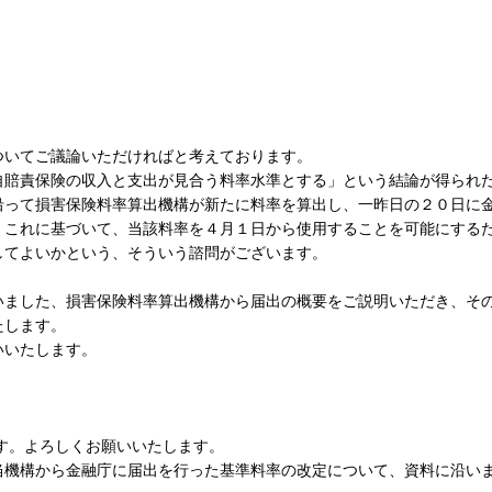
いてご議論いただければと考えております。
賠責保険の収入と支出が見合う料率水準とする」という結論が得られ
沿って損害保険料率算出機構が新たに料率を算出し、一昨日の２０日に
。これに基づいて、当該料率を４月１日から使用することを可能にする
してよいかという、そういう諮問がございます。
ました、損害保険料率算出機構から届出の概要をご説明いただき、そ
たします。
いいたします。
す。よろしくお願いいたします。
機構から金融庁に届出を行った基準料率の改定について、資料に沿い