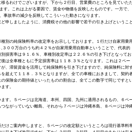
に移るわけでございますが、下から２行目、営業費のところを見ていた
ります。これは上がる要因で、賃金や物価を反映したものです。一方で、
で、事故率の減少を反映してこういった動きになります。
ど申しましたように、消費税その他の影響で若干の引き上げというこ
種別の純保険料率の改定率をお示ししております。１行だけ自家用乗
４,３００万台のうち約４２％が自家用乗用自動車ということで、代表的
別損害率は９１.６％、車種別改定率は２２.６％の引き下げとなってお
定後は全車種ともに予定損害率は１１８.３％となります。これは２ペー
すが、滞留資金を活用して純保険料を引き下げますので、純保険料に対
％を超えて１１８．３％となりますが、全ての車種におきまして、契約
上の保険金の期待値といったものの割合は、全てこの数字で同じですと
います。
ます。５ページは北海道、本州、四国、九州に適用されるもの、６ペ
もつながっていない離島、それから７ページは沖縄本島、８ページは沖
だけご案内申しますと、５ページの改定額というところは現行基準料