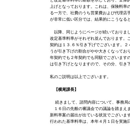
と改定基準料率の差額を示しており、全体
上げとなっております。これは、保険料率
る一方で、社費のうち営業費および代理店
が非常に低い区分では、結果的にこうなる
以降、同じようにページが続いておりまし
改定基準料率がそれぞれ並んでおります。
契約は１３.６％引き下げでございます。２
うが引き下げの割合がやや大きくなってお
年契約でも２年契約でも同額でございます
は引き下げとなりますので、その分、引き
私のご説明は以上でございます。
【横尾課長】
続きまして、諮問内容について、事務局
１６日の先般の審議会での議論を踏まえま
新料率案の届出が出ている状況でございま
行われた基準料率は、本年４月１日を実施