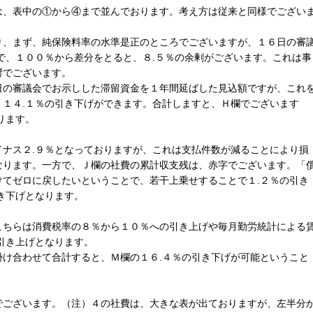
、表中の①から④まで並んでおります。考え方は従来と同様でござい
、まず、純保険料率の水準是正のところでございますが、１６日の審
で、１００％から差分をとると、８.５％の余剰がございます。これは事
響でございます。
の審議会でお示しした滞留資金を１年間延ばした見込額ですが、これ
、１４.１％の引き下げができます。合計しますと、Ｈ欄でございます
ります。
ナス２.９％となっておりますが、これは支払件数が減ることにより損
なります。一方で、Ｊ欄の社費の累計収支残は、赤字でございます。「
けてゼロに戻したいということで、若干上乗せすることで１.２％の引き
き下げとなります。
ちらは消費税率の８％から１０％への引き上げや毎月勤労統計による
引き上げとなります。
掛け合わせて合計すると、Ｍ欄の１６.４％の引き下げが可能ということ
ございます。（注）４の社費は、大きな表が出ておりますが、左半分