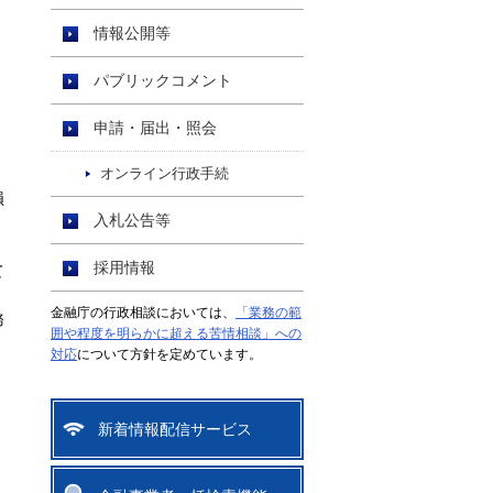
情報公開等
パブリックコメント
申請・届出・照会
オンライン行政手続
損
入札公告等
採用情報
て
金融庁の行政相談においては、
「業務の範
務
囲や程度を明らかに超える苦情相談」への
対応
について方針を定めています。
新着情報配信サービス