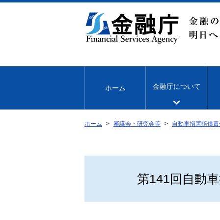
本
文
へ
移
動
金融庁について
ホーム
ホーム
審議会・研究会等
自動車損害賠償責
第141回自動