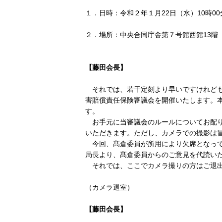
１．日時：令和２年１月22日（水）10時00分
２．場所：中央合同庁舎第７号館西館13階
【藤田会長】
それでは、若干定刻より早いですけれども
害賠償責任保険審議会を開催いたします。
す。
お手元に当審議会のルールについてお配り
いただきます。ただし、カメラでの撮影は
今回、髙倉委員が所用により欠席となって
局長より、髙倉委員からのご意見を代読い
それでは、ここでカメラ撮りの方はご退出
（カメラ退室）
【藤田会長】