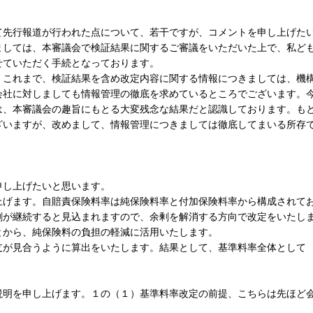
先行報道が行われた点について、若干ですが、コメントを申し上げた
ましては、本審議会で検証結果に関するご審議をいただいた上で、私ど
せていただく手続となっております。
これまで、検証結果を含め改定内容に関する情報につきましては、機
会社に対しましても情報管理の徹底を求めているところでございます。
は、本審議会の趣旨にもとる大変残念な結果だと認識しております。も
ざいますが、改めまして、情報管理につきましては徹底してまいる所存
し上げたいと思います。
げます。自賠責保険料率は純保険料率と付加保険料率から構成されて
剰が継続すると見込まれますので、余剰を解消する方向で改定をいたし
とから、純保険料の負担の軽減に活用いたします。
が見合うように算出をいたします。結果として、基準料率全体として
明を申し上げます。１の（１）基準料率改定の前提、こちらは先ほど
。