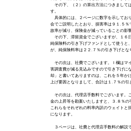
その下、（２）の算出方法につきましては
す。
具体的には、２ページに数字を示しており
会でご説明したとおり、損害率は９１.５％
故率が減り、保険金が減っていることの影
その下、滞留資金でございますが、１６日
純保険料の引き下げファンドとして使うと
が、純保険料率は２２.７％の引き下げとな
その次は、社費でございます。Ｉ欄はマイ
害調査費が減る見込みですので引き下げに
却」と書いてありますのは、これを５年か
上げ要因となりまして、合計は１.７％の引
その次は、代理店手数料でございます。こ
金の上昇等を勘案いたしますと、３.８％の
これらをそれぞれの料率内訳のウェイトと
になります。
３ページは、社費と代理店手数料の解説で