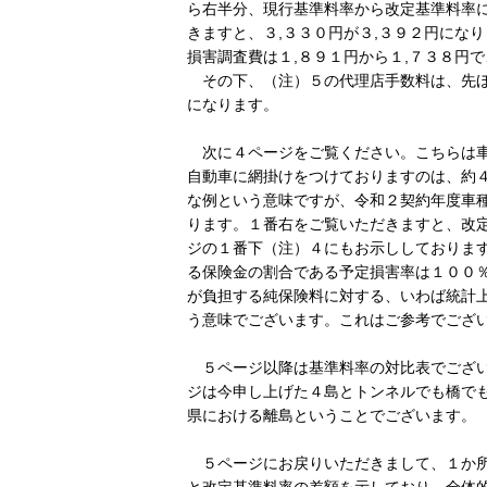
ら右半分、現行基準料率から改定基準料率
きますと、３,３３０円が３,３９２円にな
損害調査費は１,８９１円から１,７３８円
その下、（注）５の代理店手数料は、先ほ
になります。
次に４ページをご覧ください。こちらは車
自動車に網掛けをつけておりますのは、約
な例という意味ですが、令和２契約年度車種
ります。１番右をご覧いただきますと、改
ジの１番下（注）４にもお示ししておりま
る保険金の割合である予定損害率は１００
が負担する純保険料に対する、いわば統計
う意味でございます。これはご参考でござ
５ページ以降は基準料率の対比表でござい
ジは今申し上げた４島とトンネルでも橋で
県における離島ということでございます。
５ページにお戻りいただきまして、１か所