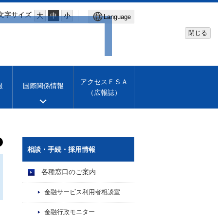
文字サイズ
大
中
小
Language
閉じる
Global Site
Financial Services Agency
アクセスＦＳＡ
報
国際関係情報
（広報誌）
Machine translation
English
相談・手続・採用情報
各種窓口のご案内
金融サービス利用者相談室
金融行政モニター