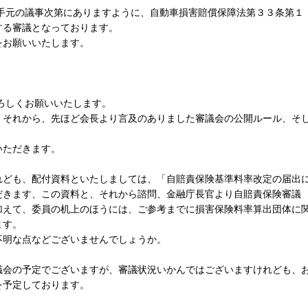
手元の議事次第にありますように、自動車損害賠償保障法第３３条第１
する審議となっております。
お願いいたします。
ろしくお願いいたします。
それから、先ほど会長より言及のありました審議会の公開ルール、そ
いただきます。
ども、配付資料といたしましては、「自賠責保険基準料率改定の届出
だきます、この資料と、それから諮問、金融庁長官より自賠責保険審議
加えて、委員の机上のほうには、ご参考までに損害保険料率算出団体に
ます。
明な点などございませんでしょうか。
会の予定でございますが、審議状況いかんではございますけれども、
を予定しております。