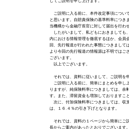
してご説明を申し上げます。
ご説明に入る前に、本件改定事項について
と思います。自賠責保険の基準料率につき
当機構から金融庁長官に対して届出を行わ
したがいまして、私どもにおきましても、
内における情報管理を徹底するほか、会員
回、先行報道が行われた事態につきまして
より今回の先行報道の情報源は不明ではご
ございます。
以上でございます。
それでは、資料に従いまして、ご説明を申
ご説明に入る前に、簡単にまとめを申し上
りますが、純保険料率につきましては、余
す。また、滞留資金も増加しておりますこ
次に、付加保険料率につきましては、収支
は、１６.４％の引き下げとなります。
それでは、資料の１ページから簡単にご説
長からご案内があったとおりでございます