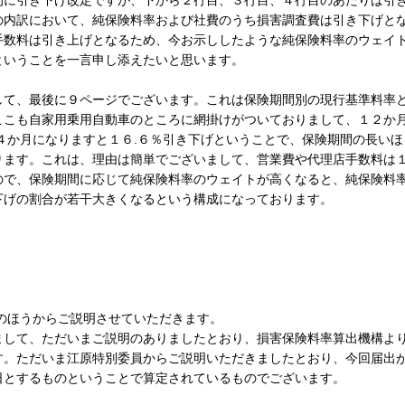
的に引き下げ改定ですが、下から２行目、３行目、４行目のあたりは引
の内訳において、純保険料率および社費のうち損害調査費は引き下げと
手数料は引き上げとなるため、今お示ししたような純保険料率のウェイ
ということを一言申し添えたいと思います。
て、最後に９ページでございます。これは保険期間別の現行基準料率
ここも自家用乗用自動車のところに網掛けがついておりまして、１２か
４か月になりますと１６.６％引き下げということで、保険期間の長いほ
ります。これは、理由は簡単でございまして、営業費や代理店手数料は
ので、保険期間に応じて純保険料率のウェイトが高くなると、純保険料
下げの割合が若干大きくなるという構成になっております。
のほうからご説明させていただきます。
して、ただいまご説明のありましたとおり、損害保険料率算出機構よ
す。ただいま江原特別委員からご説明いただきましたとおり、今回届出
日とするものということで算定されているものでございます。