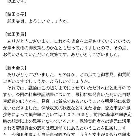
以上です。
【藤田会長】
武田委員、よろしいでしょうか。
【武田委員】
ありがとうございます。これから賃金を上昇させていくというの
が岸田政権の御政策なのかなとも思っておりましたので、その点、
お伺いさせていただいた次第です。ありがとうございました。
【藤田会長】
ありがとうございました。そのほか、どの点でも御意見、御質問
ございますでしょうか。よろしいでしょうか。
それでは、議論はこの辺りまでにさせていただければと思うので
すが、今回の料率検証結果について、最初に御発言いただいた自動
車総連のほうから、見直しに賛成であるということを明示的に御意
見いただきました。保険収支の状況などを見た場合、交通事故の減
少等によって損害率においては１０７.９％と、前回の基準料率改定
時の想定以上の黒字となっていること、保険契約者への還元に活用
される滞留資金の残高は増加傾向にあるということを勘案します
と、令和５年度より自賠責保険の収支、収入と支出が見合う料率水