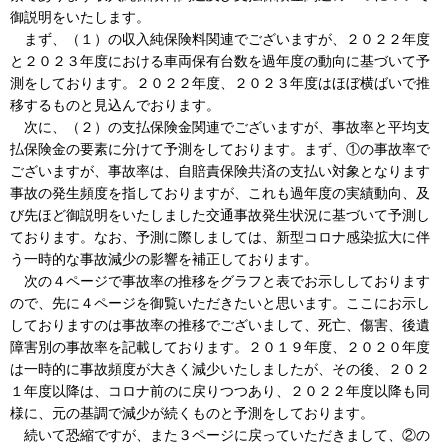
御説明をいたします。
まず、（１）の収入純保険料関連でございますが、２０２２年度
と２０２３年度における車両保有台数を過年度の動向に基づいて予
測をしております。２０２２年度、２０２３年度はほぼ横ばいで推
移するものと見込んでおります。
次に、（２）の支払保険金関連でございますが、事故率と平均支
払保険金の要素に分けて予測をしております。まず、①の事故率で
ございますが、事故率は、自賠責保険共済の支払い対象となります
事故の発生頻度を指しておりますが、これも過年度の実績動向、及
び先ほど御説明をいたしました交通事故発生状況に基づいて予測し
ております。なお、予測に際しましては、新型コロナ感染拡大に伴
う一時的な事故減少の影響を補正しております。
次の４ページで事故率の推移をグラフと表でお示ししております
ので、先に４ページを御覧いただきたいと思います。ここにお示し
しておりますのは事故率の推移でございまして、死亡、傷害、後遺
障害別の事故率を記載しております。２０１９年度、２０２０年度
は一時的に事故頻度が大きく減少いたしましたが、その後、２０２
１年度以降は、コロナ前のに戻りつつあり、２０２２年度以降も同
様に、元の基調で減少が続くものと予測をしております。
続いて恐縮ですが、また３ページに戻っていただきまして、②の