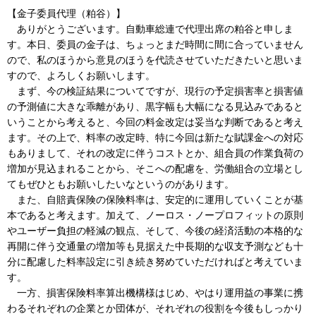
【金子委員代理（粕谷）】
ありがとうございます。自動車総連で代理出席の粕谷と申しま
す。本日、委員の金子は、ちょっとまだ時間に間に合っていません
ので、私のほうから意見のほうを代読させていただきたいと思いま
すので、よろしくお願いします。
まず、今の検証結果についてですが、現行の予定損害率と損害値
の予測値に大きな乖離があり、黒字幅も大幅になる見込みであると
いうことから考えると、今回の料金改定は妥当な判断であると考え
ます。その上で、料率の改定時、特に今回は新たな賦課金への対応
もありまして、それの改定に伴うコストとか、組合員の作業負荷の
増加が見込まれることから、そこへの配慮を、労働組合の立場とし
てもぜひともお願いしたいなというのがあります。
また、自賠責保険の保険料率は、安定的に運用していくことが基
本であると考えます。加えて、ノーロス・ノープロフィットの原則
やユーザー負担の軽減の観点、そして、今後の経済活動の本格的な
再開に伴う交通量の増加等も見据えた中長期的な収支予測なども十
分に配慮した料率設定に引き続き努めていただければと考えていま
す。
一方、損害保険料率算出機構様はじめ、やはり運用益の事業に携
わるそれぞれの企業とか団体が、それぞれの役割を今後もしっかり