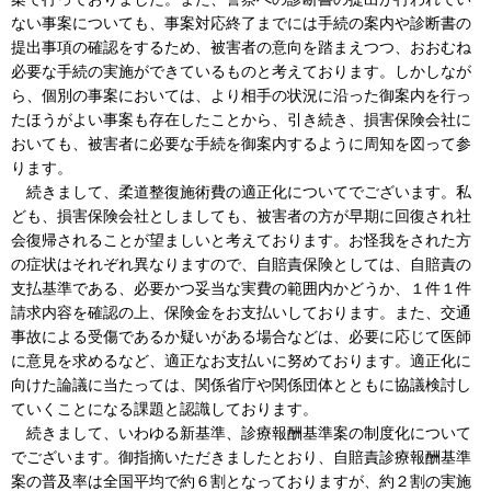
ない事案についても、事案対応終了までには手続の案内や診断書の
提出事項の確認をするため、被害者の意向を踏まえつつ、おおむね
必要な手続の実施ができているものと考えております。しかしなが
ら、個別の事案においては、より相手の状況に沿った御案内を行っ
たほうがよい事案も存在したことから、引き続き、損害保険会社に
おいても、被害者に必要な手続を御案内するように周知を図って参
ります。
続きまして、柔道整復施術費の適正化についてでございます。私
ども、損害保険会社としましても、被害者の方が早期に回復され社
会復帰されることが望ましいと考えております。お怪我をされた方
の症状はそれぞれ異なりますので、自賠責保険としては、自賠責の
支払基準である、必要かつ妥当な実費の範囲内かどうか、１件１件
請求内容を確認の上、保険金をお支払いしております。また、交通
事故による受傷であるか疑いがある場合などは、必要に応じて医師
に意見を求めるなど、適正なお支払いに努めております。適正化に
向けた論議に当たっては、関係省庁や関係団体とともに協議検討し
ていくことになる課題と認識しております。
続きまして、いわゆる新基準、診療報酬基準案の制度化について
でございます。御指摘いただきましたとおり、自賠責診療報酬基準
案の普及率は全国平均で約６割となっておりますが、約２割の実施