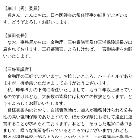
【細川（秀）委員】
皆さん、こんにちは。日本医師会の常任理事の細川でございま
す。どうぞよろしくお願いします。
【藤田会長】
なお、事務局からは、金融庁、三好審議官及び三浦保険課長が出
席されております。三好審議官、よろしければ、一言御挨拶をお願
いいたします。
【三好審議官】
金融庁の三好でございます。お忙しいところ、バーチャルであり
ますが、御参集いただきましてありがとうございます。
私、昨年６月の下旬に着任いたしまして、もう半年以上経ってい
るのですけれども、大多数の皆様には初めての挨拶となります。ど
うぞよろしくお願いいたします。
皆様御案内のとおり、自賠責保険は、加入が義務付けられる公共
性の高い強制保険でありますので、ほかの保険にも増して適正に運
営することが求められております。私ども、そうした趣旨に基づき
まして、様々な施策を行っているところではございますけれども、
我々が視野狭窄に陥るようなことのないよう、この審議会の委員の