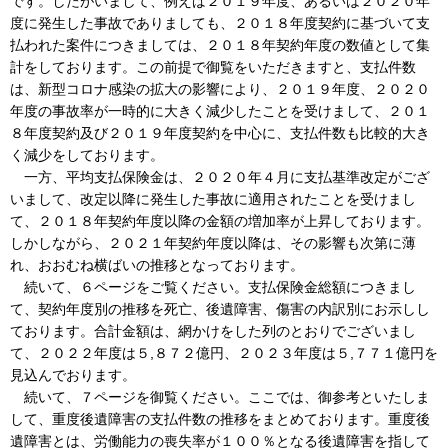
です。したがいまして、例えば２０１９年度、あるいは２０２０年
度に発生した事故でありましても、２０１８年度契約に基づいて支
払われた案件につきましては、２０１８年契約年度の数値として集
計をしております。この前提で御覧をいただきますと、支払件数
は、新型コロナ感染の拡大の影響により、２０１９年度、２０２０
年度の事故率が一時的に大きく減少したことを受けまして、２０１
８年度契約及び２０１９年度契約を中心に、支払件数も比較的大き
く減少をしております。
一方、平均支払保険金は、２０２０年４月に支払基準改定がござ
いまして、改定以降に発生した事故に適用されたことを受けまし
て、２０１８年契約年度以降の金額の増加率が上昇しております。
しかしながら、２０２１年契約年度以降は、その影響も次第に薄
れ、おおむね横ばいの推移となっております。
続いて、６ページをご覧ください。支払保険金総額につきまし
て、契約年度別の推移を死亡、後遺障害、傷害の内訳別にお示しし
ております。合計金額は、網かけをした列のとおりでございまし
て、２０２２年度は５,８７２億円、２０２３年度は５,７７１億円を
見込んでおります。
続いて、７ページを御覧ください。ここでは、御参考といたしま
して、重度後遺障害の支払件数の推移をまとめております。重度後
遺障害とは、労働能力の喪失率が１００％となる後遺障害を指して