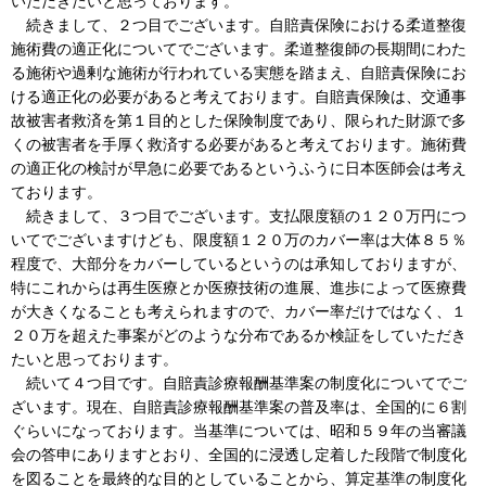
いただきたいと思っております。
続きまして、２つ目でございます。自賠責保険における柔道整復
施術費の適正化についてでございます。柔道整復師の長期間にわた
る施術や過剰な施術が行われている実態を踏まえ、自賠責保険にお
ける適正化の必要があると考えております。自賠責保険は、交通事
故被害者救済を第１目的とした保険制度であり、限られた財源で多
くの被害者を手厚く救済する必要があると考えております。施術費
の適正化の検討が早急に必要であるというふうに日本医師会は考え
ております。
続きまして、３つ目でございます。支払限度額の１２０万円につ
いてでございますけども、限度額１２０万のカバー率は大体８５％
程度で、大部分をカバーしているというのは承知しておりますが、
特にこれからは再生医療とか医療技術の進展、進歩によって医療費
が大きくなることも考えられますので、カバー率だけではなく、１
２０万を超えた事案がどのような分布であるか検証をしていただき
たいと思っております。
続いて４つ目です。自賠責診療報酬基準案の制度化についてでご
ざいます。現在、自賠責診療報酬基準案の普及率は、全国的に６割
ぐらいになっております。当基準については、昭和５９年の当審議
会の答申にありますとおり、全国的に浸透し定着した段階で制度化
を図ることを最終的な目的としていることから、算定基準の制度化