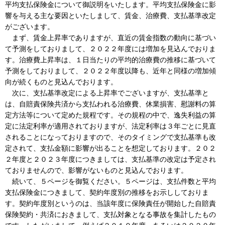
平均支払保険金について御説明をいたします。平均支払保険金に影
響を与える主な要因といたしまして、賃金、治療費、支払基準改定
がございます。
まず、賃金上昇率でありますが、直近の賃金指数の動向に基づい
て予測をしておりまして、２０２２年度には増加を見込んでおりま
す。治療費上昇率は、１日当たりの平均的治療費の推移に基づいて
予測をしておりまして、２０２２年度以降も、近年と同様の増加傾
向が続くものと見込んでおります。
次に、支払基準改定による上昇率でございますが、支払基準と
は、自賠責保険共済から支払われる治療費、休業損害、慰謝料の算
定方法等について定めた規程です。その規程の中で、逸失利益の算
定に法定利率が適用されておりますが、法定利率は３年ごとに見直
されることになっておりますので、そのタイミングで支払基準も改
定されて、支払金額に影響が出ることを想定しております。２０２
２年度と２０２３年度につきましては、支払基準の改定は予定され
ておりませんので、影響がないものと見込んでおります。
続いて、５ページを御覧ください。５ページは、支払件数と平均
支払保険金につきまして、契約年度別の推移をお示ししておりま
す。契約年度別というのは、当該年度に保険責任が開始した自賠責
保険契約・共済におきまして、支払対象となる事故を集計したもの