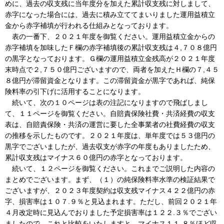
めに、過去の収支残に当年度分を加えた累計収支残に対しまして、
赤字になった場合には、過去に積み立ててまいりました運用益積立
金から赤字補填が行われる仕組みとなっております。
表の一番下、２０２１年度を御覧ください。運用益積立金からの
赤字補填を加味したＦ欄の赤字補填後の累計収支残は４,７０８億円
の黒字となっております。Ｇ欄の運用益積立金残高が２０２１年度
末時点で２,７５０億円ございますので、両者を加えたＨ欄の７,４５
８億円が滞留資金となります。この滞留資金が黒字であれば、純保
険料率の引下げに活用することになります。
続いて、次の１０ページは表の注記になりますので飛ばしまし
て、１１ページを御覧ください。自賠責保険社費・共済経費の収支
表は、自賠責保険・共済の運営に要した全事業者の社費経費の収支
の推移を示したものです。２０２１年度は、単年度では５３億円の
黒字でございましたが、過去収支が赤字の年度もありましたため、
累計収支残はマイナス６０億円の赤字となっております。
続いて、１２ページを御覧ください。これまでご説明した内容の
まとめでございます。まず、（１）の純保険料率水準の検証結果で
ございますが、２０２３年度契約は収支残マイナス４２２億円の赤
字、損害率は１０７.９％と見込まれます。ただし、前回２０２１年
４月改定時に見込んでおりました予定損害率は１２２.３％でござい
ましたので、これと比較をいたしますと、マイナス１１.８％ほど収