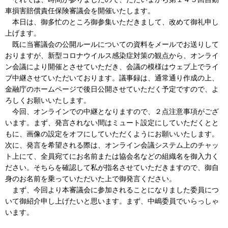
車損害賠償責任保険審議会を開催いたします。
本日は、御多忙のところ御参集いただきまして、改めて御礼申し
上げます。
既に当審議会の公開ルールについての資料をメールでお送りして
おりますが、新型コロナウイルス感染症対策の観点から、オンライ
ン会議により開催とさせていただき、会議の模様はウェブ上でライ
ブ中継させていただいております。議事録は、通常通り作成の上、
金融庁のホームページで後日公開させていただく予定ですので、よ
ろしくお願いいたします。
今回、オンラインでの中継となりますので、２点注意事項がござ
います。まず、発言されない間はミュート設定にしていただくとと
もに、画像の設定をオフにしていただくようにお願いいたします。
次に、発言を希望される際は、オンライン会議システム上のチャッ
ト上にて、全員宛てにお名前または協会名などの組織名を御入力く
ださい。そちらを確認して私が指名させていただきますので、御自
身のお名前を乗っていただいた上で御発言ください。
まず、今回より本審議会に参加されることになりました委員につ
いて御紹介申し上げたいと思います。まず、中嶋委員でいらっしゃ
います。