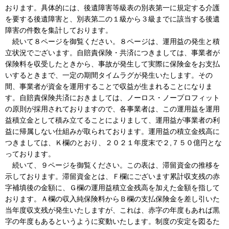
おります。具体的には、後遺障害等級表の別表第一に規定する介護
を要する後遺障害と、別表第二の１級から３級までに該当する後遺
障害の件数を集計しております。
続いて８ページを御覧ください。８ページは、運用益の発生と積
立状況でございます。自賠責保険・共済につきましては、事業者が
保険料を収受したときから、事故が発生して実際に保険金をお支払
いするときまで、一定の期間タイムラグが発生いたします。その
間、事業者が資金を運用することで収益が生まれることになりま
す。自賠責保険共済におきましては、ノーロス・ノープロフィット
の原則が採用されておりますので、各事業者は、この運用益を運用
益積立金として積み立てることによりまして、運用益が事業者の利
益に帰属しない仕組みが取られております。運用益の積立金残高に
つきましては、Ｋ欄のとおり、２０２１年度末で２,７５０億円とな
っております。
続いて、９ページを御覧ください。この表は、滞留資金の推移を
示しております。滞留資金とは、Ｆ欄にございます累計収支残の赤
字補填後の金額に、Ｇ欄の運用益積立金残高を加えた金額を指して
おります。Ａ欄の収入純保険料からＢ欄の支払保険金を差し引いた
当年度収支残が発生いたしますが、これは、赤字の年度もあれば黒
字の年度もあるというように変動いたします。制度の安定を図るた