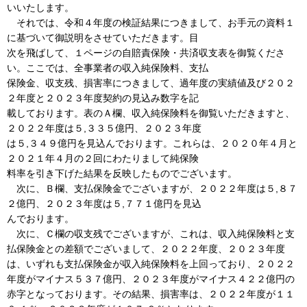
いいたします。
それでは、令和４年度の検証結果につきまして、お手元の資料１
に基づいて御説明をさせていただきます。目
次を飛ばして、１ページの自賠責保険・共済収支表を御覧くださ
い。ここでは、全事業者の収入純保険料、支払
保険金、収支残、損害率につきまして、過年度の実績値及び２０２
２年度と２０２３年度契約の見込み数字を記
載しております。表のＡ欄、収入純保険料を御覧いただきますと、
２０２２年度は５,３３５億円、２０２３年度
は５,３４９億円を見込んでおります。これらは、２０２０年４月と
２０２１年４月の２回にわたりまして純保険
料率を引き下げた結果を反映したものでございます。
次に、Ｂ欄、支払保険金でございますが、２０２２年度は５,８７
２億円、２０２３年度は５,７７１億円を見込
んでおります。
次に、Ｃ欄の収支残でございますが、これは、収入純保険料と支
払保険金との差額でございまして、２０２２年度、２０２３年度
は、いずれも支払保険金が収入純保険料を上回っており、２０２２
年度がマイナス５３７億円、２０２３年度がマイナス４２２億円の
赤字となっております。その結果、損害率は、２０２２年度が１１