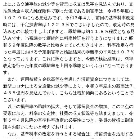
上による交通事故の減少等を背景に収支は黒字を見込んでおり、支
払保険金を収入純保険料で割った値である損害率は、令和５年度に
１０７.９％になる見込みです。令和３年４月、前回の基準料率改定
時には、予定損害率は１２２.３％でございましたので、改定時の見
込みとの比較で申し上げますと、乖離率は約１１.８％程度となる見
込みです。当審議会で継続的に料率検証を行うようになりました昭
和５９年度以降の数字と比較させていただきますと、料率改定を行
った年度における予定損害率と検証結果の乖離率の平均は１０.７％
となっております。これに照らしますと、今般の検証結果は、料率
改定を行った年度の乖離率を上回る乖離というふうになっておりま
す。
また、運用益積立金残高等を考慮した滞留資金につきましては、
新型コロナによる交通量の減少等により、令和３年度末の残高は７,
４５８億円を見込んでおり、こちらは増加傾向にあるということで
ございます。
以上の損害率の乖離の拡大、そして滞留資金の増加、この２点の
要素に加え、料率の安定性、社費の収支状況等も踏まえまして、令
和５年４月以降の基準料率改定の必要性につき、委員の皆様に御論
議をお願いしたいと考えております。
なお、基準料率の改定を行うとする場合は、滞留資金を活用する