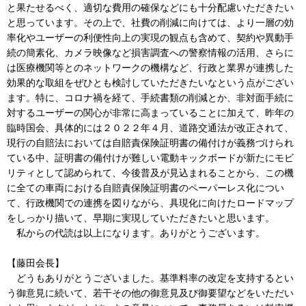
と果たせるべく、適切な費用の確保などにも十分配慮いただきたい
と思っています。その上で、社費の削減に向けては、より一層の効
率化やユーザーの利便性向上の実現の観点も含めて、契約や異動手
続の簡素化、カメラ映像など損害調査への警察情報の活用、さらに
は医療機関等とのネットワークの機構など、行政と業界が連携した
効果的な取組をぜひとも検討していただきたいなという点がござい
ます。特に、コロナ禍を経て、手続書類の削減とか、非対面手続に
対するユーザーの関心が非常に高まっていることに加えて、昨年の
臨時国会、具体的には２０２２年４月、道路交通法が改正されて、
現行の自賠法においては自賠責保険証明書の備付けが義務づけられ
ている中、証明書の備付けが難しい電動キックボードが新たにモビ
リティとして認められて、今後普及が見込まれることから、この機
に全ての車両における自賠責保険証明書のペーパーレス化につい
て、行政機関での連携を図りながら、具現化に向けたロードマップ
をしっかり描いて、早期に実現していただきたいと思います。
私からの代読は以上になります。ありがとうございます。
【藤田会長】
どうもありがとうございました。基準料率の改定を支持するとい
う御意見に続いて、若干その他の御意見及び御要望などをいただい