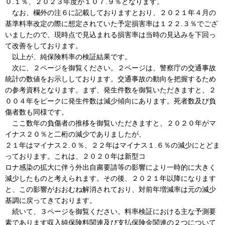
０.１％、２０２３年度が１０７.９％となります。
なお、欄外の注６に記載しておりますとおり、２０２１年４月の
基準料率改定の際に想定されていた予定損害率は１２２.３％でござ
いましたので、現時点で見込まれる損害率は当時の見込みを下回っ
て改善をしております。
以上が、純保険料率の検証結果です。
次に、２ページを御覧ください。２ページは、警察庁の交通事故
統計の数値をお示ししております。交通事故の動向を把握するため
の参考資料となります。まず、発生件数を御覧いただきますと、２
００４年をピークに発生件数は減少傾向にあります。死者数及び負
傷者数も同様です。
ここ数年の負傷者の推移を御覧いただきますと、２０２０年がマ
イナス２０％と二桁の減少でありましたが、
２１年はマイナス２.０％、２２年はマイナス１.６％の減少にとどま
っております。これは、２０２０年は新型コ
ロナ感染の拡大に伴う外出自粛要請等の影響により一時的に大きく
減少したものと考えられます。その後、２０２１年以降になります
と、この影響がおおむね解消されており、対前年増減率は元の減少
基調に戻ってきております。
続いて、３ページを御覧ください。料率検証における主な予測要
素であります収入純保険料関連及び支払保険金関連の２つについて