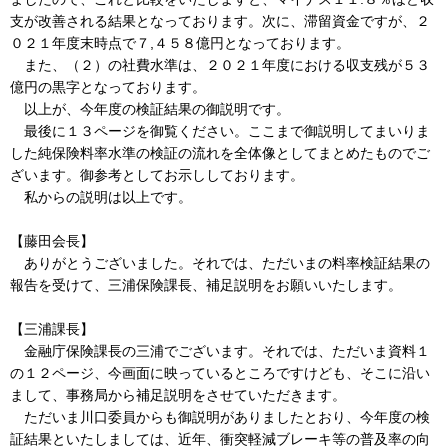
支が改善される結果となっております。次に、滞留資金ですが、２
０２１年度末時点で７,４５８億円となっております。
また、（２）の社費水準は、２０２１年度における収支残が５３
億円の黒字となっております。
以上が、今年度の検証結果の御説明です。
最後に１３ページを御覧ください。ここまで御説明してまいりま
した純保険料率水準の検証の流れを全体像としてまとめたものでご
ざいます。御参考としてお示ししております。
私からの説明は以上です。
【藤田会長】
ありがとうございました。それでは、ただいまの料率検証結果の
報告を受けて、三浦保険課長、補足説明をお願いいたします。
【三浦課長】
金融庁保険課長の三浦でございます。それでは、ただいま資料１
の１２ページ、今画面に映っているところですけども、そこに沿い
まして、事務局から補足説明をさせていただきます。
ただいま川口委員からも御説明がありましたとおり、今年度の検
証結果といたしましては、近年、衝突軽減ブレーキ等の普及率の向