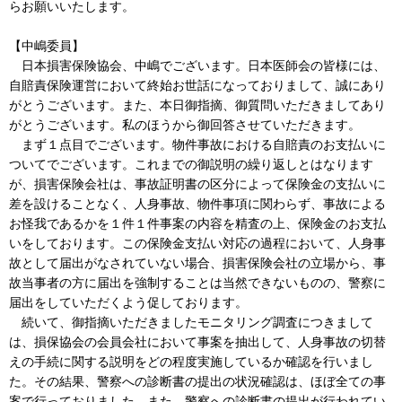
らお願いいたします。
【中嶋委員】
日本損害保険協会、中嶋でございます。日本医師会の皆様には、
自賠責保険運営において終始お世話になっておりまして、誠にあり
がとうございます。また、本日御指摘、御質問いただきましてあり
がとうございます。私のほうから御回答させていただきます。
まず１点目でございます。物件事故における自賠責のお支払いに
ついてでございます。これまでの御説明の繰り返しとはなります
が、損害保険会社は、事故証明書の区分によって保険金の支払いに
差を設けることなく、人身事故、物件事項に関わらず、事故による
お怪我であるかを１件１件事案の内容を精査の上、保険金のお支払
いをしております。この保険金支払い対応の過程において、人身事
故として届出がなされていない場合、損害保険会社の立場から、事
故当事者の方に届出を強制することは当然できないものの、警察に
届出をしていただくよう促しております。
続いて、御指摘いただきましたモニタリング調査につきまして
は、損保協会の会員会社において事案を抽出して、人身事故の切替
えの手続に関する説明をどの程度実施しているか確認を行いまし
た。その結果、警察への診断書の提出の状況確認は、ほぼ全ての事
案で行っておりました。また、警察への診断書の提出が行われてい