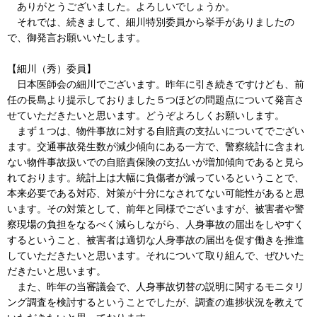
ありがとうございました。よろしいでしょうか。
それでは、続きまして、細川特別委員から挙手がありましたの
で、御発言お願いいたします。
【細川（秀）委員】
日本医師会の細川でございます。昨年に引き続きですけども、前
任の長島より提示しておりました５つほどの問題点について発言さ
せていただきたいと思います。どうぞよろしくお願いします。
まず１つは、物件事故に対する自賠責の支払いについてでござい
ます。交通事故発生数が減少傾向にある一方で、警察統計に含まれ
ない物件事故扱いでの自賠責保険の支払いが増加傾向であると見ら
れております。統計上は大幅に負傷者が減っているということで、
本来必要である対応、対策が十分になされてない可能性があると思
います。その対策として、前年と同様でございますが、被害者や警
察現場の負担をなるべく減らしながら、人身事故の届出をしやすく
するということ、被害者は適切な人身事故の届出を促す働きを推進
していただきたいと思います。それについて取り組んで、ぜひいた
だきたいと思います。
また、昨年の当審議会で、人身事故切替の説明に関するモニタリ
ング調査を検討するということでしたが、調査の進捗状況を教えて