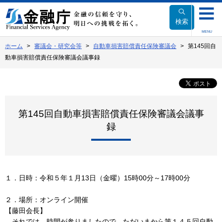
本
文
検索
へ
MENU
移
ホーム
審議会・研究会等
自動車損害賠償責任保険審議会
第145回自
動
動車損害賠償責任保険審議会議事録
第145回自動車損害賠償責任保険審議会議事
録
１．日時：令和５年１月13日（金曜）15時00分～17時00分
２．場所：オンライン開催
【藤田会長】
それでは、時間が参りましたので、ただいまから第１４５回自動