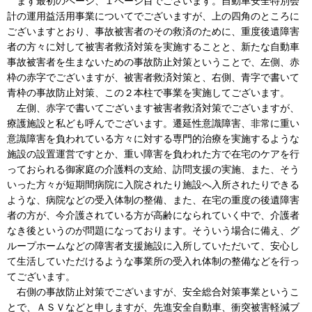
まず最初のページ、１ページ目でございます。自動車安全特別会
計の運用益活用事業についてでございますが、上の四角のところに
ございますとおり、事故被害者のその救済のために、重度後遺障害
者の方々に対して被害者救済対策を実施することと、新たな自動車
事故被害者を生まないための事故防止対策ということで、左側、赤
枠の赤字でございますが、被害者救済対策と、右側、青字で書いて
青枠の事故防止対策、この２本柱で事業を実施してございます。
左側、赤字で書いてございます被害者救済対策でございますが、
療護施設と私ども呼んでございます。遷延性意識障害、非常に重い
意識障害を負われている方々に対する専門的治療を実施するような
施設の設置運営ですとか、重い障害を負われた方で在宅のケアを行
っておられる御家庭の介護料の支給、訪問支援の実施、また、そう
いった方々が短期間病院に入院されたり施設へ入所されたりできる
ような、病院などの受入体制の整備、また、在宅の重度の後遺障害
者の方が、今介護されている方が高齢になられていく中で、介護者
なき後というのが問題になっております。そういう場合に備え、グ
ループホームなどの障害者支援施設に入所していただいて、安心し
て生活していただけるような事業所の受入れ体制の整備などを行っ
てございます。
右側の事故防止対策でございますが、安全総合対策事業というこ
とで、ＡＳＶなどと申しますが、先進安全自動車、衝突被害軽減ブ