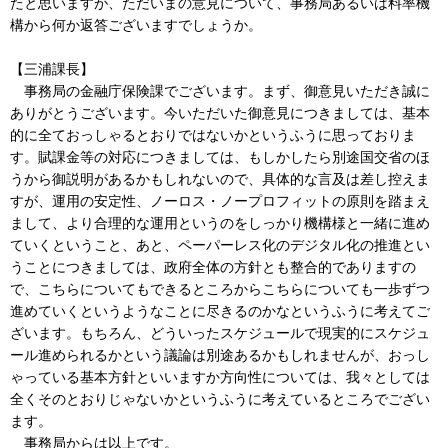
たと思いますが、ただいまの意見について、事務局あるいは料率機
構から何か返答ございますでしょうか。
【三浦課長】
事務局の金融庁保険課でございます。まず、御意見いただき誠に
ありがとうございます。今いただいた御意見につきましては、基本
的に全ておっしゃるとおりではないかというふうに思っておりま
す。賦課金等の対応につきましては、もしかしたら別途国交省のほ
うから御説明があるかもしれないので、具体的な言及は差し控えま
すが、運用の安定性、ノーロス・ノープロフィットの原則を踏まえ
まして、より合理的な運用というのをしっかり機構様と一緒に進め
ていくということ、あと、ペーパーレス化のデジタル化の推進とい
うことにつきましては、政府全体の方針とも整合的でありますの
で、こちらについてもできるところからこちらについても一歩ずつ
進めていくというようなことに尽きるのかなというふうに考えてご
ざいます。もちろん、どういったスケジュールで現実的にスケジュ
ール進められるかという議論は別途あるかもしれませんが、おっし
ゃっている基本方針といいますか方向性については、我々としては
全くそのとおりじゃないかというふうに考えているところでござい
ます。
事務局からは以上です。