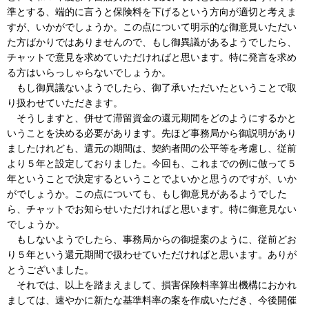
準とする、端的に言うと保険料を下げるという方向が適切と考えま
すが、いかがでしょうか。この点について明示的な御意見いただい
た方ばかりではありませんので、もし御異議があるようでしたら、
チャットで意見を求めていただければと思います。特に発言を求め
る方はいらっしゃらないでしょうか。
もし御異議ないようでしたら、御了承いただいたということで取
り扱わせていただきます。
そうしますと、併せて滞留資金の還元期間をどのようにするかと
いうことを決める必要があります。先ほど事務局から御説明があり
ましたけれども、還元の期間は、契約者間の公平等を考慮し、従前
より５年と設定しておりました。今回も、これまでの例に倣って５
年ということで決定するということでよいかと思うのですが、いか
がでしょうか。この点についても、もし御意見があるようでした
ら、チャットでお知らせいただければと思います。特に御意見ない
でしょうか。
もしないようでしたら、事務局からの御提案のように、従前どお
り５年という還元期間で扱わせていただければと思います。ありが
とうございました。
それでは、以上を踏まえまして、損害保険料率算出機構におかれ
ましては、速やかに新たな基準料率の案を作成いただき、今後開催