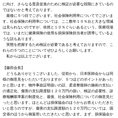
に向け、さらなる普及促進のために検証が必要な段階にきているの
ではないかと考えております。
最後に５つ目でございます。社会保険利用率についてでございま
す。社会保険の利用率については、ここ数年１０％台と大きな増減
は見られないのですが、依然と１０％ぐらいあるという。医療現場
では、いまだに健康保険の使用を損保保険担当者が誘導しているよ
うな話もあります。
実態を把握するため検証が必要であると考えておりますので、こ
れらの５つのことについてぜひよろしくお願いします。
私からは以上でございます。
【藤田会長】
どうもありがとうございました。従前から、日本医師会からは同
様の御意見をいただいておりますが、５つほどのポイントがあった
かと思います。物件事故証明扱いの話、柔道整復師の施術の支払い
の適正化、傷害の支払限度額１２０万円の扱い、検証の必要性、診
療報酬基準案の制度化と、最後、社会保険利用についての御意見だ
ったと思います。ほとんどは損保協会のほうからお答えいただきた
いと思うのですが、傷害の支払限度額の１２０万円については、国
交省のほうから御返答いただきたいと思います。まず、損保協会か