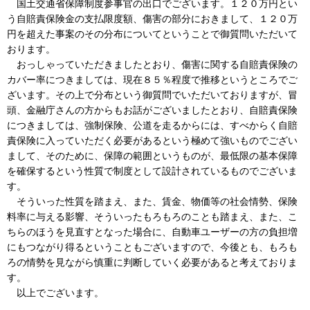
国土交通省保障制度参事官の出口でございます。１２０万円とい
う自賠責保険金の支払限度額、傷害の部分におきまして、１２０万
円を超えた事案のその分布についてということで御質問いただいて
おります。
おっしゃっていただきましたとおり、傷害に関する自賠責保険の
カバー率につきましては、現在８５％程度で推移というところでご
ざいます。その上で分布という御質問でいただいておりますが、冒
頭、金融庁さんの方からもお話がございましたとおり、自賠責保険
につきましては、強制保険、公道を走るからには、すべからく自賠
責保険に入っていただく必要があるという極めて強いものでござい
まして、そのために、保障の範囲というものが、最低限の基本保障
を確保するという性質で制度として設計されているものでございま
す。
そういった性質を踏まえ、また、賃金、物価等の社会情勢、保険
料率に与える影響、そういったもろもろのことも踏まえ、また、こ
ちらのほうを見直すとなった場合に、自動車ユーザーの方の負担増
にもつながり得るということもございますので、今後とも、もろも
ろの情勢を見ながら慎重に判断していく必要があると考えておりま
す。
以上でございます。