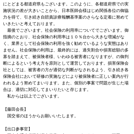
にとどまる都道府県もございます。このように、各都道府県での実
施状況の差が大きいことから、日本医師会様はじめ関係各位の御協
力を得て、引き続き自賠責診療報酬基準案のさらなる定着に努めて
いきたいと考えております。
最後でございます。社会保険の利用率についてでございます。御
指摘のとおり、社会保険の利用率は１０％台から大きな増減がな
く、業界として社会保険の利用を強く勧めているような実態はあり
ません。社会保険の利用は、最終的には、過失割合や損害総額の多
寡を踏まえて、被保険者様、いわゆる被害者になりますが、の御判
断によるという考え方を原則として運営しております。損害保険会
社としては、被害者の方が適切な判断がなされるよう、引き続き各
保険会社において研修の実施などにより被保険者に正しい案内が行
われるよう努めてまいります。また、個別の事案で問題が生じた場
合は、適切に対応してまいりたいと存じます。
私からは以上でございます。
【藤田会長】
国交省のほうからお願いいたします。
【出口参事官】