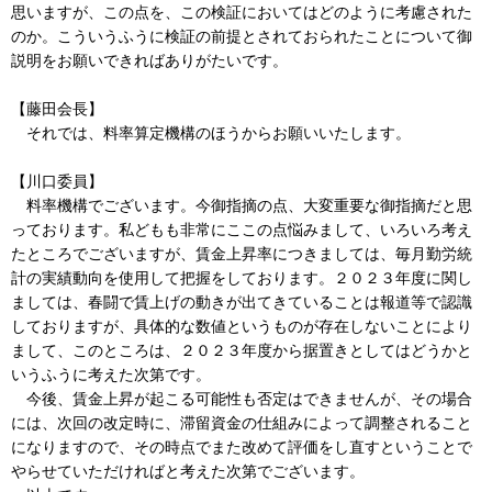
思いますが、この点を、この検証においてはどのように考慮された
のか。こういうふうに検証の前提とされておられたことについて御
説明をお願いできればありがたいです。
【藤田会長】
それでは、料率算定機構のほうからお願いいたします。
【川口委員】
料率機構でございます。今御指摘の点、大変重要な御指摘だと思
っております。私どもも非常にここの点悩みまして、いろいろ考え
たところでございますが、賃金上昇率につきましては、毎月勤労統
計の実績動向を使用して把握をしております。２０２３年度に関し
ましては、春闘で賃上げの動きが出てきていることは報道等で認識
しておりますが、具体的な数値というものが存在しないことにより
まして、このところは、２０２３年度から据置きとしてはどうかと
いうふうに考えた次第です。
今後、賃金上昇が起こる可能性も否定はできませんが、その場合
には、次回の改定時に、滞留資金の仕組みによって調整されること
になりますので、その時点でまた改めて評価をし直すということで
やらせていただければと考えた次第でございます。