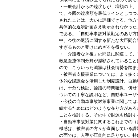
・一般会計からの繰戻しが、増額の上、
て、今回の繰戻額を最低ラインとしつつ
されたことは、大いに評価できる。他方
具体的な返済計画さえ明示されなかった
である。「自動車事故対策勘定のあり方
中、今後の返済に関する新たな大臣間合
すぎるものと受け止めざるを得ない。
・「介護者なき後」の問題に関連して、
救急医療体制分野が減額されていること
ので、こういった減額は社会情勢を踏ま
・被害者支援事業については、より多く
体的な賦課金を活用した制度設計、自動
は、十分な検証、論議の時間確保、併せ
ついての丁寧な説明など、自動車ユーザ
・今後の自動車事故対策事業に関しては
続するためにはどのような在り方がある
ことを検討する、その中で財源も検討す
・自動車事故対策に関するこれまでの（
機感は、被害者の方々が直面している課
の面では、人手が圧倒的に足りない。特