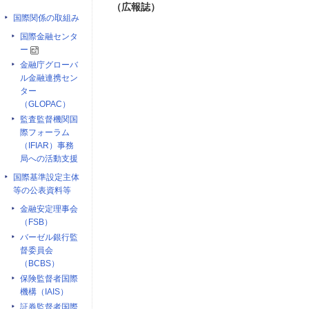
（広報誌）
国際関係の取組み
国際金融センタ
ー
金融庁グローバ
ル金融連携セン
ター
（GLOPAC）
監査監督機関国
際フォーラム
（IFIAR）事務
局への活動支援
国際基準設定主体
等の公表資料等
金融安定理事会
（FSB）
バーゼル銀行監
督委員会
（BCBS）
保険監督者国際
機構（IAIS）
証券監督者国際