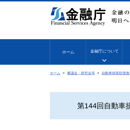
本
文
へ
移
動
金融庁について
ホーム
ホーム
審議会・研究会等
自動車損害賠償責
第144回自動