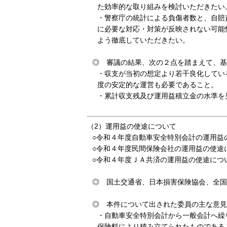
た効率的な取り組みを検討いただきたい
・警察庁の統計による負傷者数と、自賠
に必要な対応・対策が反映されない可能
よう徹底していただきたい。
◎ 審議の結果、次の２点を踏まえて、基
・収支が当初の想定より若干良化してい
度の安定的な運営も必要であること。
・累計収支残及び運用益積立金の水準を
（2）運用益の使途について
○令和４年度自動車安全特別会計の運用益
○令和４年度民間保険会社の運用益の使途
○令和４年度ＪＡ共済の運用益の使途につ
◎ 国土交通省、日本損害保険協会、全国
◎ 本件について出された委員の主な意見
・自動車安全特別会計から一般会計へ繰
保険料により積み立てられたものである