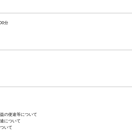
00分
用益の使途等について
使途について
について