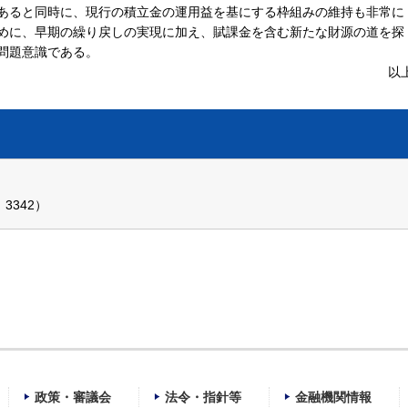
あると同時に、現行の積立金の運用益を基にする枠組みの維持も非常に
めに、早期の繰り戻しの実現に加え、賦課金を含む新たな財源の道を探
問題意識である。
以
、3342）
政策・審議会
法令・指針等
金融機関情報