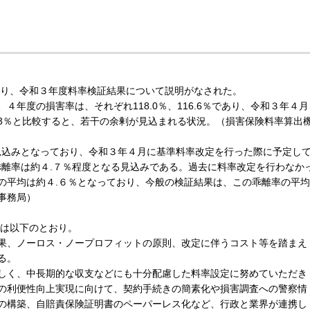
り、令和３年度料率検証結果について説明がなされた。
年度の損害率は、それぞれ118.0％、116.6％であり、令和３年４月
.3％と比較すると、若干の余剰が見込まれる状況。（損害保険料率算出
る見込みとなっており、令和３年４月に基準料率改定を行った際に予定し
、乖離率は約４.７％程度となる見込みである。過去に料率改定を行わなか
の平均は約４.６％となっており、今般の検証結果は、この乖離率の平均
事務局）
は以下のとおり。
果、ノーロス・ノープロフィットの原則、改定に伴うコスト等を踏まえ
る。
しく、中長期的な収支などにも十分配慮した料率設定に努めていただき
の利便性向上実現に向けて、契約手続きの簡素化や損害調査への警察情
の構築、自賠責保険証明書のペーパーレス化など、行政と業界が連携し