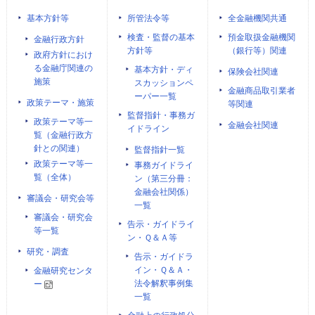
基本方針等
所管法令等
全金融機関共通
検査・監督の基本
預金取扱金融機関
金融行政方針
方針等
（銀行等）関連
政府方針におけ
る金融庁関連の
基本方針・ディ
保険会社関連
施策
スカッションペ
金融商品取引業者
ーパー一覧
政策テーマ・施策
等関連
監督指針・事務ガ
政策テーマ等一
金融会社関連
イドライン
覧（金融行政方
針との関連）
監督指針一覧
政策テーマ等一
事務ガイドライ
覧（全体）
ン（第三分冊：
金融会社関係）
審議会・研究会等
一覧
審議会・研究会
告示・ガイドライ
等一覧
ン・Ｑ＆Ａ等
研究・調査
告示・ガイドラ
イン・Ｑ＆Ａ・
金融研究センタ
法令解釈事例集
ー
一覧