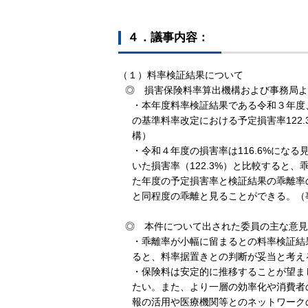
４．議事内容：
（１）料率検証結果について
◎ 損害保険料率算出機構および事務局よ
・本年度料率検証結果である令和３年度、４
の基準料率改定における予定損害率122
構）
・令和４年度の損害率は116.6%にな
いた損害率（122.3%）と比較すると
た年度の予定損害率と検証結果の乖離率
と同程度の乖離と見ることができる。（
◎ 本件について出された委員の主な意見
・乖離率が小幅に留まるとの料率検証結
ると、料率据置きとの判断が妥当と考え
・保険料は安定的に推移することが望ま
たい。また、より一層の効率化や消費者
報の活用や医療機関等とのネットワーク