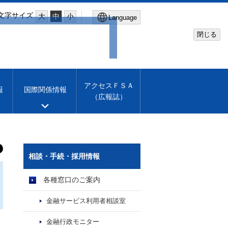
文字サイズ
大
中
小
Language
閉じる
Global Site
Financial Services Agency
アクセスＦＳＡ
報
国際関係情報
（広報誌）
Machine translation
English
相談・手続・採用情報
各種窓口のご案内
金融サービス利用者相談室
金融行政モニター