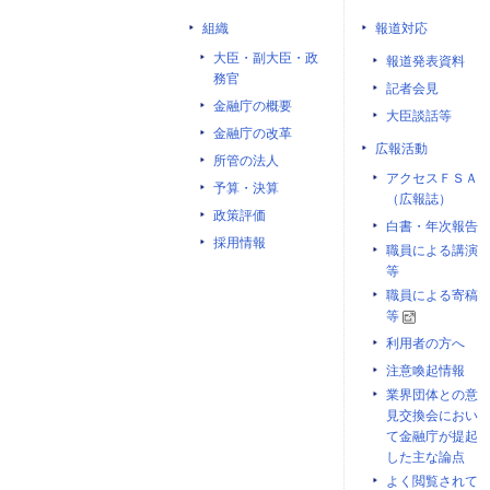
組織
報道対応
大臣・副大臣・政
報道発表資料
務官
記者会見
金融庁の概要
大臣談話等
金融庁の改革
広報活動
所管の法人
アクセスＦＳＡ
予算・決算
（広報誌）
政策評価
白書・年次報告
採用情報
職員による講演
等
職員による寄稿
等
利用者の方へ
注意喚起情報
業界団体との意
見交換会におい
て金融庁が提起
した主な論点
よく閲覧されて