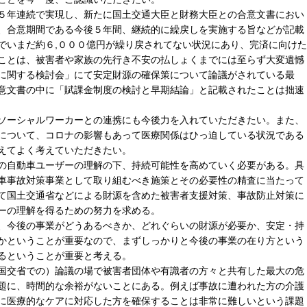
５年連続で実現し、新たに国土交通大臣と財務大臣との合意文書におい
、合意期間である今後５年間、継続的に繰戻しを実施する旨などが記載
でいまだ約６,０００億円が繰り戻されてない状況にあり、完済に向けた
ことは、被害者や家族の先行き不安の払しょくまでには至らず大変遺憾
に関する検討会」にて安定財源の確保策について論議がされている最
意文書の中に「賦課金制度の検討と早期結論」と記載されたことは拙速
ソーシャルワーカーとの連携にも今後力を入れていただきたい。また、
について、コロナの影響もあって医療関係はひっ迫している状況である
えてよく考えていただきたい。
の自動車ユーザーの理解の下、持続可能性を高めていく必要がある。具
車事故対策事業として取り組むべき施策とその必要性の精査に当たって
て国土交通省などによる財源を含めた被害者支援対策、事故防止対策に
ーの理解を得るための努力を求める。
、今後の事業がどうあるべきか、どれぐらいの財源が必要か、安定・持
かということが重要なので、まずしっかりと今後の事業の在り方という
るということが重要と考える。
国交省での）論議の場で被害者団体や有識者の方々と共有した最大の危
題に、時間的な余裕がないことにある。例えば事故に遭われた方の介護
に医療的なケアに対応した方を確保することは非常に難しいという課題