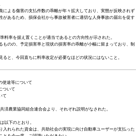
。
責による傷害の支払件数の乖離が年々拡大しており、実態が反映されず
性があるため、損保会社から事故被害者に適切な人身事故の届出を促す
準料率を据え置くことが適当であるとの方向性が示された。
るものの、予定損害率と現状の損害率の乖離が小幅に留まっており、制
見ると、今回直ちに料率改定が必要なほどの状況にはないこと。
の使途等について
について
いて
共済農業協同組合連合会より、それぞれ説明がなされた。
は以下のとおり。
り入れられた資金は、共助社会の実現に向け自動車ユーザーが支払った
ことを今一度、ご認識いただきたい。