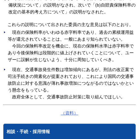
備状況について」の説明がなされ、次いで「(b)自賠責保険料率の
改定の基本的考え方について」の説明がなされた。
これらの説明について出された委員の主な意見は以下のとおり。
現在の保険料率がいわゆる赤字料率であり、過去の累積運用益
等が還元されていることは、一般にあまり知られていない。
今回の保険料率改定を機会に、現在の保険料水準は赤字料率で
あり今後保険料は段階的に値上げされていくことについて、ユー
ザーに誤解が生じないよう、十分に周知していくべき。
現在、交通事故発生件数は増加傾向にあるが、刑法の改正案で
司法手続きの簡素化が提案されており、これにより国民の交通事
故防止に対する意識が薄れ事故増加につながるのではないかとい
う懸念をもっている。
政府全体として、交通事故防止対策に取り組んでほしい。
（資料）
相談・手続・採用情報