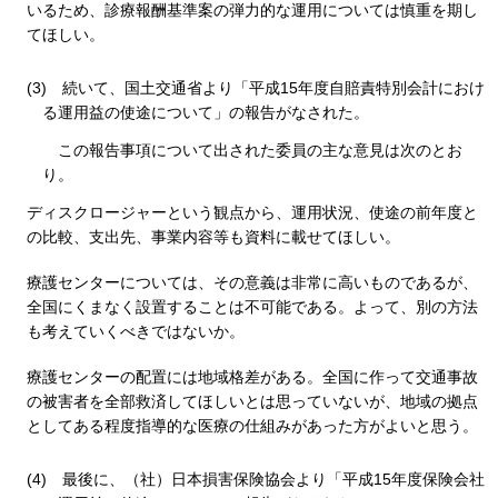
いるため、診療報酬基準案の弾力的な運用については慎重を期し
てほしい。
(3)
続いて、国土交通省より「平成15年度自賠責特別会計におけ
る運用益の使途について」の報告がなされた。
この報告事項について出された委員の主な意見は次のとお
り。
ディスクロージャーという観点から、運用状況、使途の前年度と
の比較、支出先、事業内容等も資料に載せてほしい。
療護センターについては、その意義は非常に高いものであるが、
全国にくまなく設置することは不可能である。よって、別の方法
も考えていくべきではないか。
療護センターの配置には地域格差がある。全国に作って交通事故
の被害者を全部救済してほしいとは思っていないが、地域の拠点
としてある程度指導的な医療の仕組みがあった方がよいと思う。
(4)
最後に、（社）日本損害保険協会より「平成15年度保険会社