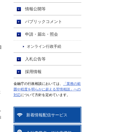
情報公開等
パブリックコメント
申請・届出・照会
オンライン行政手続
日
入札公告等
採用情報
金融庁の行政相談においては、
「業務の範
囲や程度を明らかに超える苦情相談」への
ま
対応
について方針を定めています。
ナ
新着情報配信サービス
拝