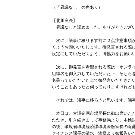
（「異議なし」の声あり）
【北川座長】
異議なしと認めました。ありがとうござい
次に、議事に移ります前に２点注意事項が
くようお願いいたします。御発言される際
設定にしていただくよう、御協力をお願い
次に、御発言を希望される際は、オンライ
組織名を御入力していただいた上、そちら
名乗っていただいた上で御発言いただきた
いうこともあったと伺っておりますけれど
それでは、議事に移ろうと思います。議事
本日は、古澤企画市場局長に御出席いただ
ただき、引き続きまして事務局より、本検
の後、環境省環境経済課環境金融室長の近
ァイナンス課長の清水一滴様より御報告い