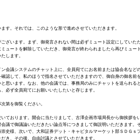
ます。それでは、このような形で進めさせていただきます。
ございます。まず、御発言されない間は必ずミュート設定にしていた
にミュートを解除していただき、御発言が終わられましたら再びミュー
いたします。
ン会議システムのチャット上に、全員宛てにお名前または協会名など
を確認して、私のほうで指名させていただきますので、御自身の御名前
いと思います。なお、他の会議では、事務局のみにチャットを送られる
も、必ず全員宛てにお願いいたしたいと存じます。
次第を御覧ください。
いております。開会に当たりまして、古澤企画市場局長から御挨拶を
討会議で御議論いただきたい論点等につきまして御説明いただきます。
藤崇史様、次いで、大和証券デット・キャピタルマーケット部ＳＤＧｓ
ただき、その後、自由討議とさせていただきます。