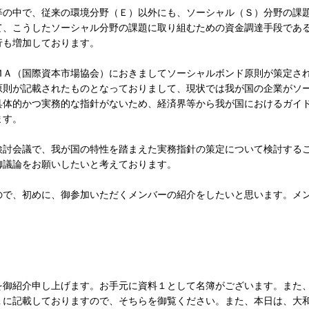
の中で、従来の環境分野（Ｅ）以外にも、ソーシャル（Ｓ）分野の課
て、こうしたソーシャル分野の課題に取り組むための資金調達手段であ
行も増加しております。
Ａ（国際資本市場協会）におきましてソーシャルボンド原則が策定さ
原則が記載されたものとなっておりまして、現状では我が国の企業がソ
具体的かつ実務的な指針がないため、経済界等から我が国におけるガイ
ます。
討会議で、我が国の特性を踏まえた実務指針の策定について検討する
御議論をお願いしたいと考えております。
で、初めに、御参加いただくメンバーの紹介をしたいと思います。メ
。
御紹介申し上げます。お手元に資料１として名簿がございます。また
１に記載しておりますので、そちらを御覧ください。また、本日は、大