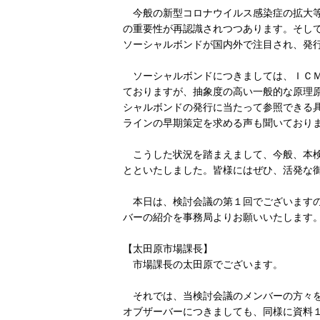
今般の新型コロナウイルス感染症の拡大等
の重要性が再認識されつつあります。そし
ソーシャルボンドが国内外で注目され、発
ソーシャルボンドにつきましては、ＩＣＭ
ておりますが、抽象度の高い一般的な原理
シャルボンドの発行に当たって参照できる
ラインの早期策定を求める声も聞いており
こうした状況を踏まえまして、今般、本検
とといたしました。皆様にはぜひ、活発な
本日は、検討会議の第１回でございますの
バーの紹介を事務局よりお願いいたします
【太田原市場課長】
市場課長の太田原でございます。
それでは、当検討会議のメンバーの方々を
オブザーバーにつきましても、同様に資料