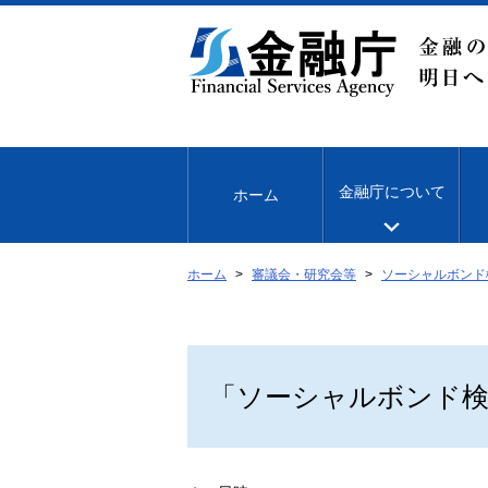
本
文
へ
移
動
金融庁について
ホーム
ホーム
審議会・研究会等
ソーシャルボンド
「ソーシャルボンド検