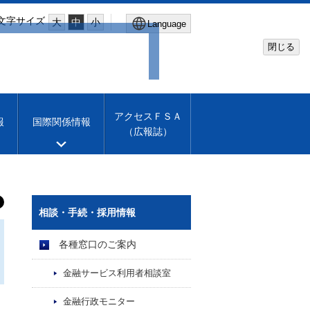
文字サイズ
大
中
小
Language
閉じる
Global Site
Financial Services Agency
アクセスＦＳＡ
報
国際関係情報
（広報誌）
Machine translation
English
相談・手続・採用情報
各種窓口のご案内
金融サービス利用者相談室
金融行政モニター