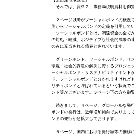
それでは、資料２、事務局説明資料を御
２ページ以降がソーシャルボンドの概況で
則からソーシャルボンドの定義を引用して
ソーシャルボンドとは、調達資金の全てが
の対処・軽減、ポジティブな社会的成果の
のみに充当される債券とされています。
グリーンボンド、ソーシャルボンド、サス
環境・社会的課題の解決に資するプロジェ
ーシャルボンド・サステナビリティボンド
ド、ソーシャルボンドと分かれますけれど
リティボンドと呼ばれているという状況で
ンド等がございます。３ページ下の方を御
続きまして、４ページ、グローバルな発行
ボンドの発行は、近年増加傾向でありまし
ンドの発行が急拡大しております。
５ページ、国内における発行額等の推移に