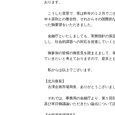
おります。
こうした背景で、実は昨年の１２月でござ
ＭＡ原則との整合性、それからその国際的
った御要望をいただきました。
金融庁といたしましても、実務指針の策定
しし、社会的課題への対応を促進していく
御参加の皆様の御意見を踏まえまして、発
ていきたいと考えておりますので、是非と
私からは以上でございます。
【北川座長】
古澤企画市場局長、ありがとうございま
それでは、事務局の金融庁より、第１回目
及び本日御議論いただきたい論点について
【太田原市場課長】