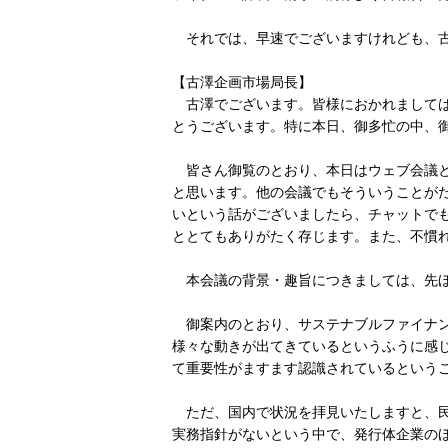
それでは、早速でございますけれども、古
【古澤企画市場局長】
古澤でございます。皆様におかれましては
とうございます。特に本日、御多忙の中、
皆さん御覧のとおり、本日はウェブ会議と
と思います。他の会議でもそういうことが
いという話がございましたら、チャットで
ととてもありがたく存じます。また、不慣
本会議の背景・趣旨につきましては、先ほ
御案内のとおり、サステナブルファイナン
様々な動きが出てきているというふうに感
て重要性がますます認識されているという
ただ、国内で状況を拝見いたしますと、民
実務指針がないという中で、発行体企業の