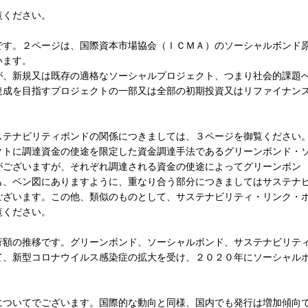
覧ください。
す。２ページは、国際資本市場協会（ＩＣＭＡ）のソーシャルボンド
います。
、新規又は既存の適格なソーシャルプロジェクト、つまり社会的課題
達成を目指すプロジェクトの一部又は全部の初期投資又はリファイナン
テナビリティボンドの関係につきましては、３ページを御覧ください
クトに調達資金の使途を限定した資金調達手法であるグリーンボンド・
がございますが、それぞれ調達される資金の使途によってグリーンボン
も、ベン図にありますように、重なり合う部分につきましてはサステナ
ございます。この他、類似のものとして、サステナビリティ・リンク・
覧ください。
額の推移です。グリーンボンド、ソーシャルボンド、サステナビリテ
て、新型コロナウイルス感染症の拡大を受け、２０２０年にソーシャル
ついてでございます。国際的な動向と同様、国内でも発行は増加傾向