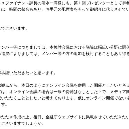
Ｇｓファイナンス課長の清水一滴様にも、第１回プレゼンターとして御
ては、時間の都合もあり、お手元の配席表をもって御紹介に代えさせて
上でございます。
ンバー等につきましては、本検討会議における議論は幅広い分野に関
の進展によりましては、メンバー等の方の追加を検討することもあり得
承認いただきたいと思います。
観点から、本日のようにオンライン会議を併用した開催としたいと考
ては、オンライン会議の場合は一般の傍聴はなしとした上で、メディア
聴いただくこととしたいと考えております。仮にオンライン開催でない
ます。
ただき作成の上、後日、金融庁ウェブサイトに掲載させていただきた
うございますでしょうか。