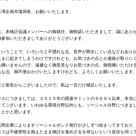
澤企画市場局長、お願いいたします。
、本検討会議メンバーへの御就任、御快諾いただきまして、誠にあり
御参加いただきましてありがとうございます。
いうことで、いろいろと不慣れな点、音声が聞きにくい点などおあり
たまに起きてしまうわけですけれども、お気づきの点とか連絡が取りに
も構いませんので、遠慮なく御意見なりお気づきの点、御指摘いただけ
れな点、御不便おかけいたしますけれども、よろしくお願いいたします
ど座長からございましたので、私は一言だけ補足いたします。
スにつきましては、２０１５年の国連サミットのＳＤＧｓ以来、本当
じてございます。いわゆる環境分野以外にも、ソーシャル分野につきま
ことかと思います。
間企業によりますソーシャルボンド発行が少しずつ始まってきており
ほうは不確実性を抱えたまま検討を進めざるを得ないという状況も伺っ