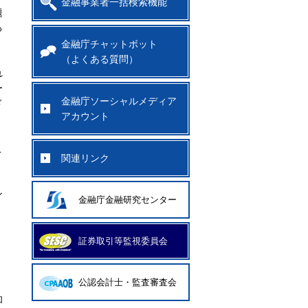
金融事業者一括検索機能
題
る
金融庁チャットボット
（よくある質問）
れ
ー
金融庁ソーシャルメディア
ド
アカウント
こ
関連リンク
ン
金融庁金融研究センター
証券取引等監視委員会
公認会計士・監査審査会
、
和