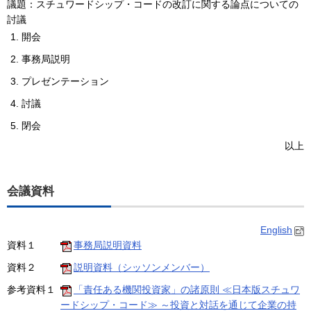
議題
：
スチュワードシップ・コードの改訂に関する論点についての
討議
開会
事務局説明
プレゼンテーション
討議
閉会
以上
会議資料
English
資料１
事務局説明資料
資料２
説明資料（シッソンメンバー）
参考資料１
「責任ある機関投資家」の諸原則 ≪日本版スチュワ
ードシップ・コード≫ ～投資と対話を通じて企業の持